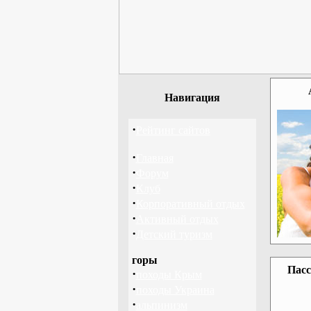
Навигация
·
Рейтинг сайтов
·
Главная
·
Форум
·
Клуб
·
Корпоративный отдых
·
Активный отдых
·
Детский туризм
горы
Пасс
·
походы Крым
·
походы Украина
·
альпинизм