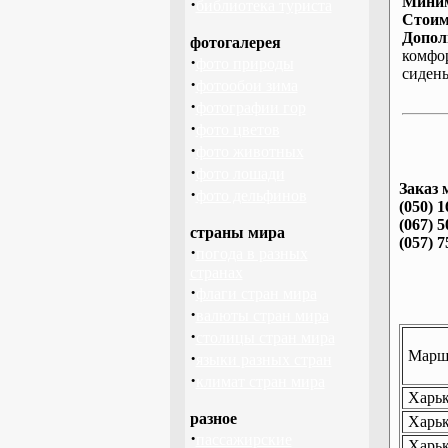
Миним
·
библиотека туриста
Стоим
Допол
фотогалерея
комфо
·
фото природы
сиден
·
фотообои зима
·
фотографии гор
·
фото цветов
·
фото животных
·
фото лошади
Заказ 
·
фото дельфинов
(050) 1
(067) 5
страны мира
(057) 7
·
погода в разных
странах
·
флаги стран мира
·
валюты стран мира
·
столицы стран мира
Маршр
·
языки разных стран
·
климат стран мира
Харьк
разное
Харьк
·
пассажирские
Харьк