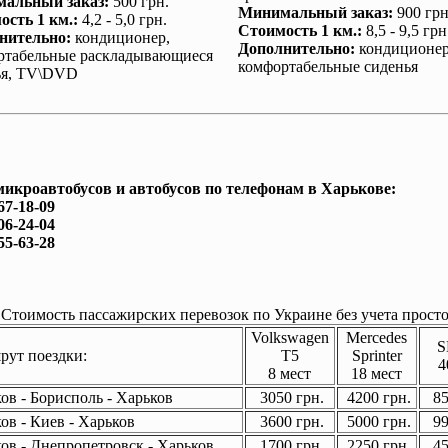
альный заказ
:
500 грн.
Минимальный заказ
:
900 грн
ость 1 км.
:
4,2 - 5,0 грн.
Стоимость 1 км.
:
8,5 - 9,5 грн
нительно
:
кондиционер
,
Дополнительно
:
кондиционе
ртабельные раскладывающиеся
комфортабельные сиденья
ья, TV\DVD
микроавтобусов и автобусов по телефонам в Харькове:
67-18-09
06-24-04
55-63-28
Стоимость пассажирских перевозок по Украине без учета просто
Volkswagen
Mercedes
S
ут поездки:
T5
Sprinter
4
8 мест
18 мест
ов - Борисполь - Харьков
3050 грн.
4200 грн.
85
ов - Киев - Харьков
3600 грн.
5000 грн.
99
ов - Днепропетровск - Харьков
1700 грн.
2250 грн.
45