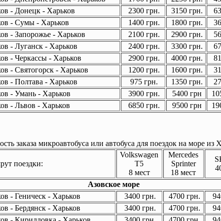
ов - Донецк - Харьков
2300 грн.
3150 грн.
63
ов - Сумы - Харьков
1400 грн.
1800 грн.
36
ов - Запорожье - Харьков
2100 грн.
2900 грн.
56
ов - Луганск - Харьков
2400 грн.
3300 грн.
67
ов - Черкассы - Харьков
2900 грн.
4000 грн.
81
ов - Святогорск - Харьков
1200 грн.
1600 грн.
31
ов - Полтава - Харьков
975 грн.
1350 грн.
27
ов - Умань - Харьков
3900 грн.
5400 грн
105
ов - Львов - Харьков
6850 грн.
9500 грн
190
сть заказа микроавтобуса или автобуса для поездок на море из Х
Volkswagen
Mercedes
S
ут поездки:
T5
Sprinter
4
8 мест
18 мест
Азовское море
в - Геническ - Харьков
3400 грн.
4700 грн.
94
в - Бердянск - Харьков
3400 грн.
4700 грн.
94
ов - Кирилловка - Харьков
3400 грн.
4700 грн.
94