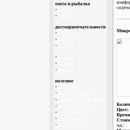
комфо
охота и рыбалка
сидень
·
охота
·
рыбалка
достопримечательности
Микроа
·
необычное
·
Карпаты
·
Крым
·
Польша
·
Украина
·
Чехия
полезное
·
снаряжение
·
школа выживания
·
дикорастущие растения
Колич
·
кладовая природы
Цвет:
·
советы туристу
Время
·
кухня, питание
Стоим
·
медицина
час.