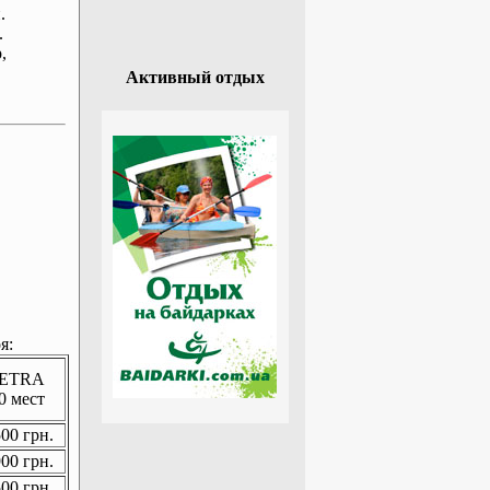
.
.
р
,
Активный отдых
я:
ETRA
0 мест
00 грн.
00 грн.
00 грн.