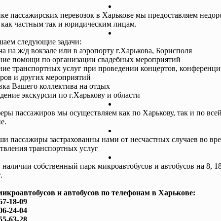
ке пассажирских перевозок в Харькове мы предоставляем недор
 как частным так и юридическим лицам.
аем следующие задачи:
ча на ж/д вокзале или в аэропорту г.Харькова, Борисполя
ание помощи по организации свадебных мероприятий
ание транспортных услуг при проведении концертов, конференци
ров и других мероприятий
авка Вашего коллектива на отдых
едение экскурсии по г.Харькову и области
еры пассажиров мы осуществляем как по Харькову, так и по все
е.
ши пассажиры застрахованны нами от несчастных случаев во вр
твления транспортных услуг
в наличии собственный парк микроавтобусов и автобусов на 8, 18
.
микроавтобусов и автобусов по телефонам в Харькове:
67-18-09
06-24-04
55-63-28