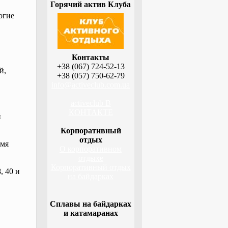
Горячий актив Клуба
огие
Контакты
+38 (067) 724-52-13
й,
+38 (057) 750-62-79
info@activeclub.com.ua
activeclub В
КОНТАКТЕ
й
Корпоративный
отдых
емя
О корпоративном
отдыхе
Корпоративный отдых
, 40 и
на байдарках
Сплавы на байдарках
и катамаранах