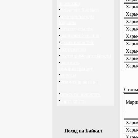
перевозки
Харьк
·
байдарки Харьков
Харьк
·
прогноз погоды
Харьк
Украина
·
каталог ссылок
Харьк
·
байдарки Украина
Харьк
·
архив новостей
Харьк
·
фотогалерея
Харьк
·
достопримечательности
Харьк
·
написать
Харьк
администратору
·
опросы
·
рекомендовать нас
Стоимо
·
поиск по новостям
·
карта сайта
Маршр
Харько
Харько
Поход на Байкал
Харьк