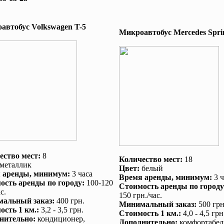
автобус Volkswagen T-5
Микроавтобус Mеrcedes Sprin
ество мест:
8
Количество мест:
18
металлик
Цвет:
белый
 аренды
, минимум:
3 часа
Время аренды
, минимум:
3 ч
ость аренды по городу
:
100-120
Стоимость аренды по городу
с.
150 грн./час.
альный заказ
:
400 грн.
Минимальный заказ
:
500 грн
ость 1 км.
:
3,2 - 3,5 грн.
Стоимость 1 км.
:
4,0 - 4,5 грн
нительно
:
кондиционер
,
Дополнительно
:
комфортабел