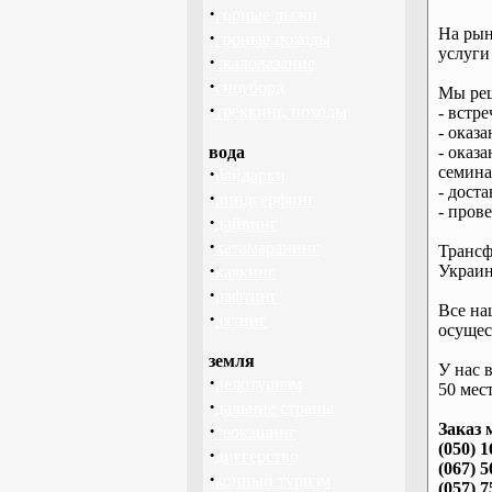
·
горные лыжи
На рын
·
горные походы
услуги
·
скалолазание
·
сноуборд
Мы реш
·
треккинг, походы
- встре
- оказ
вода
- оказ
·
семина
байдарки
- дост
·
виндсерфинг
- пров
·
дайвинг
·
катамаранинг
Трансф
·
Украин
каякинг
·
рафтинг
Все на
·
яхтинг
осущес
земля
У нас 
·
велотуризм
50 мест
·
дальние страны
·
Заказ 
геокэшинг
(050) 1
·
диггерство
(067) 5
·
конный туризм
(057) 7