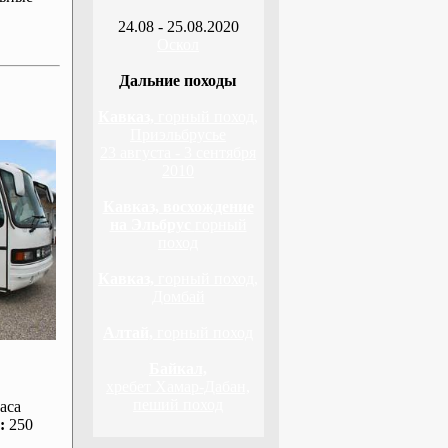
24.08 - 25.08.2020
Оскол
Дальние походы
Кавказ,
горный поход,
Приэльбрусье
23 августа - 3 сентября
2010
Кавказ, восхождение
на Эльбрус
горный
поход
Кавказ,
горный поход,
Домбай
Алтай,
горный поход
Байкал,
хребет Хамар-Дабан,
пеший поход
аса
:
250