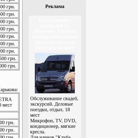
Реклама
00 грн.
00 грн.
Пассажирские
00 грн.
перевозки по
00 грн.
Харькову, Украине
00 грн.
комфортабельными
микроавтобусами
00 грн.
Mercedes Sprinter
00 грн.
00 грн.
00 грн.
арькова:
Обслуживание свадеб,
ETRA
экскурсий. Деловые
0 мест
поездки, отдых. 18
мест
Микрофон, TV, DVD,
00 грн.
кондиционер, мягкие
00 грн.
кресла.
00 грн.
Для членов "Клуба