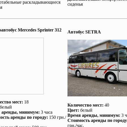
ртабельные раскладывающиеся
сиденья
я
втобус Mеrcedes Sprinter 312
Автобус SETRA
ество мест:
18
Количество мест:
40
белый
Цвет:
белый
 аренды
, минимум:
3 часа
Время аренды
, минимум:
3 ч
ость аренды по городу
:
150 грн./
Стоимость аренды по городу
грн./час.