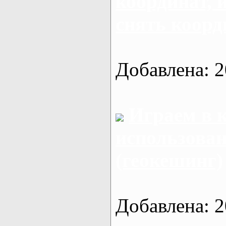
координат, 
снять коор
Добавлена: 2
Играем в к
использова
(геокешинг)
Добавлена: 2