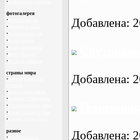
·
библиотека туриста
фотогалерея
Добавлена: 2
·
фото природы
·
фотообои зима
·
фотографии гор
·
фото цветов
·
Cпутников
фото животных
·
фото лошади
·
фото дельфинов
страны мира
Добавлена: 2
·
погода в разных
странах
·
флаги стран мира
·
валюты стран мира
Геокешинг,
·
столицы стран мира
·
языки разных стран
·
климат стран мира
разное
Добавлена: 2
·
пассажирские