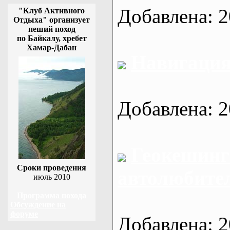
Добавлена: 2
"Клуб Активного
Отдыха" организует
пеший поход
по Байкалу, хребет
Хамар-Дабан
Навигаци
Добавлена: 2
Геокешинг
Сроки проведения
автолюбител
июль 2010
Программа похода
Обсуждение на
форуме
Добавлена: 2