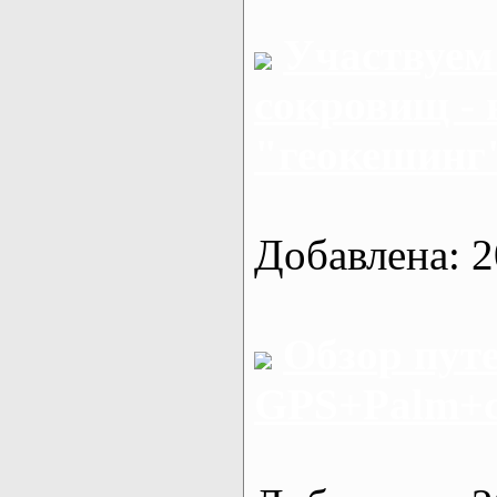
Участвуем
сокровищ - 
"геокешинг
Добавлена: 2
Обзор пут
GPS+Palm+с