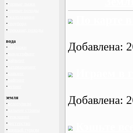
Земл
·
горные лыжи
·
горные походы
По карте в
·
скалолазание
·
сноуборд
·
треккинг, походы
вода
Добавлена: 2
·
байдарки
·
виндсерфинг
·
дайвинг
·
катамаранинг
Играем в 
·
каякинг
·
рафтинг
·
яхтинг
Добавлена: 2
земля
·
велотуризм
·
дальние страны
·
геокэшинг
·
Кэшьте все
диггерство
·
конный туризм