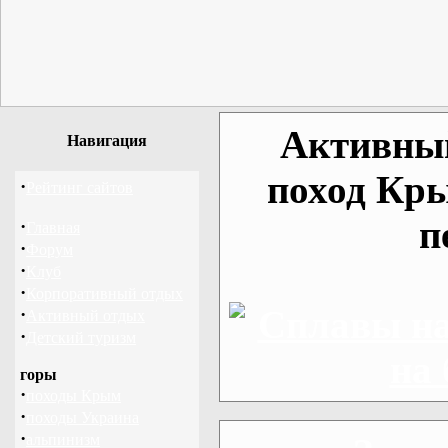
Активный
Навигация
поход Кры
·
Рейтинг сайтов
п
·
Главная
·
Форум
·
Клуб
·
Корпоративный отдых
·
Активный отдых
·
Детский туризм
горы
·
походы Крым
·
походы Украина
·
альпинизм