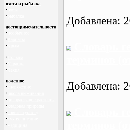
охота и рыбалка
·
охота
·
рыбалка
Добавлена: 2
достопримечательности
·
необычное
·
Карпаты
Словарь г
·
Крым
терминов (о
·
Польша
·
Украина
·
Чехия
полезное
Добавлена: 2
·
снаряжение
·
школа выживания
·
дикорастущие растения
·
кладовая природы
Словарь г
·
советы туристу
·
кухня, питание
терминов (о
·
медицина