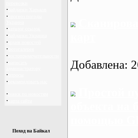
перевозки
·
байдарки Харьков
·
прогноз погоды
Сканирова
Украина
·
каталог ссылок
карт
·
байдарки Украина
·
архив новостей
·
фотогалерея
·
достопримечательности
Добавлена: 2
·
написать
администратору
·
опросы
·
рекомендовать нас
Простой п
·
поиск по новостям
·
карта сайта
объекта на 
помощью G
Поход на Байкал