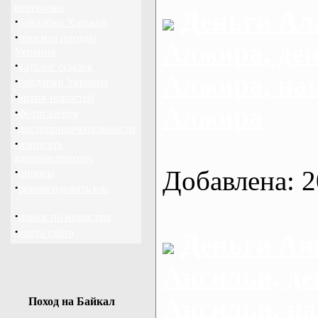
перевозки
Деньги Ал
·
байдарки Харьков
·
прогноз погоды
Алжира, де
Украина
·
каталог ссылок
Алжира, на
·
байдарки Украина
·
архив новостей
Алжира
·
фотогалерея
·
достопримечательности
·
написать
администратору
·
Добавлена: 2
опросы
·
рекомендовать нас
·
поиск по новостям
·
карта сайта
Деньги Ан
Ангильи, де
Ангильи, н
Поход на Байкал