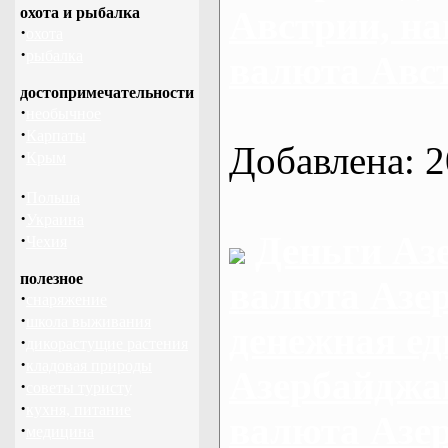
охота и рыбалка
Австрии, н
·
охота
·
рыбалка
валюта Авс
достопримечательности
·
необычное
·
Карпаты
Добавлена: 2
·
Крым
·
Польша
·
Украина
Деньги Аз
·
Чехия
полезное
валюта Азе
·
снаряжение
·
школа выживания
денежная е
·
дикорастущие растения
·
кладовая природы
Азербайджа
·
советы туристу
·
кухня, питание
валюта Азе
·
медицина