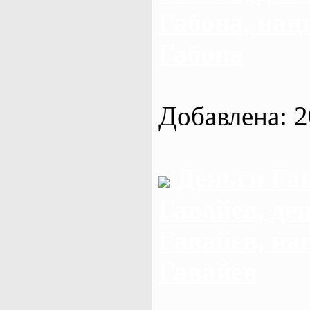
Габона, на
Габона
Добавлена: 2
Деньги Га
Гавайев, де
Гавайев, н
Гавайев