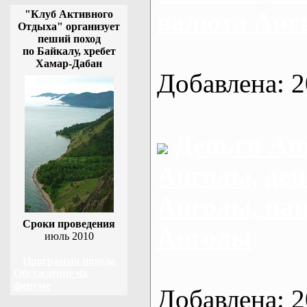
валюта Анг
"Клуб Активного
Отдыха" организует
пеший поход
по Байкалу, хребет
Хамар-Дабан
Добавлена: 2
Деньги Ан
Анголы, де
Анголы, на
Сроки проведения
Анголы
июль 2010
Программа похода
Обсуждение на
форуме
Добавлена: 2