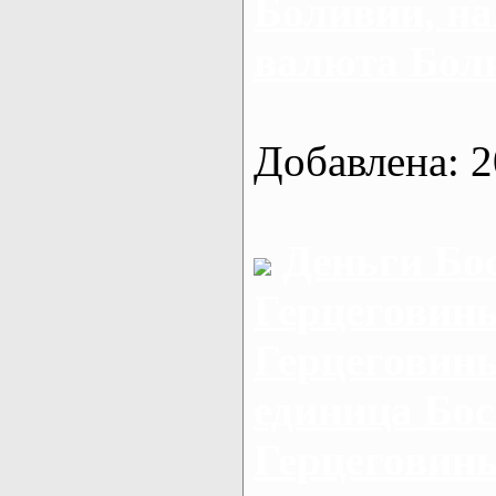
Боливии, н
валюта Бол
Добавлена: 2
Деньги Бо
Герцеговины
Герцеговины
единица Бос
Герцеговин