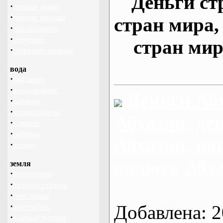
Деньги ст
·
горные лыжи
·
горные походы
стран мира
·
скалолазание
·
сноуборд
стран мир
·
треккинг, походы
вода
·
байдарки
·
виндсерфинг
Деньги Аб
·
дайвинг
·
катамаранинг
Абхазии, де
·
каякинг
·
рафтинг
Абхазии, на
·
яхтинг
валюта Абх
земля
·
велотуризм
·
дальние страны
·
геокэшинг
·
Добавлена: 2
диггерство
·
конный туризм