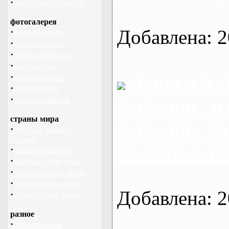
·
библиотека туриста
фотогалерея
Добавлена: 2
·
фото природы
·
фотообои зима
·
фотографии гор
·
фото цветов
·
Деньги Ал
фото животных
·
фото лошади
·
Албании, де
фото дельфинов
страны мира
Албании, н
·
погода в разных
странах
валюта Алб
·
флаги стран мира
·
валюты стран мира
·
столицы стран мира
·
языки разных стран
Добавлена: 2
·
климат стран мира
разное
·
пассажирские