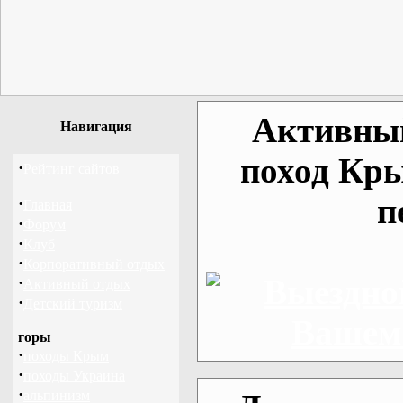
Активный
Навигация
поход Кры
·
Рейтинг сайтов
п
·
Главная
·
Форум
·
Клуб
·
Корпоративный отдых
·
Активный отдых
·
Детский туризм
горы
·
походы Крым
·
походы Украина
·
альпинизм