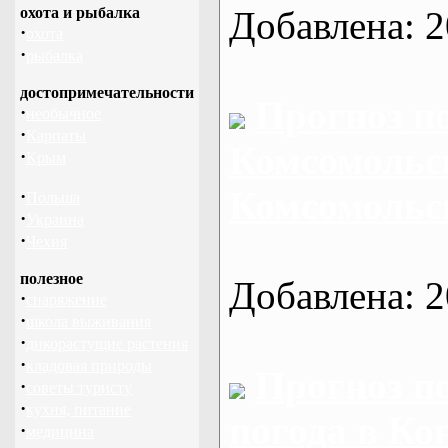
охота и рыбалка
Добавлена: 2
·
охота
·
рыбалка
достопримечательности
Прогноз п
·
необычное
·
Карпаты
Комсомольск
·
Крым
Комсомольс
·
Польша
·
Украина
·
Чехия
полезное
Добавлена: 2
·
снаряжение
·
школа выживания
·
дикорастущие растения
·
кладовая природы
Прогноз п
·
советы туристу
·
кухня, питание
погода в Ко
·
медицина