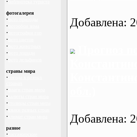
·
библиотека туриста
фотогалерея
Добавлена: 2
·
фото природы
·
фотообои зима
·
фотографии гор
·
фото цветов
·
Прогноз п
фото животных
·
фото лошади
·
Константино
фото дельфинов
страны мира
Константин
·
погода в разных
странах
обл.)
·
флаги стран мира
·
валюты стран мира
·
столицы стран мира
·
языки разных стран
Добавлена: 2
·
климат стран мира
разное
·
пассажирские