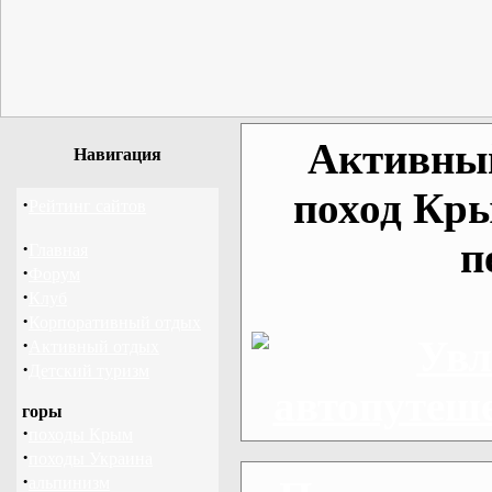
Активный
Навигация
поход Кры
·
Рейтинг сайтов
п
·
Главная
·
Форум
·
Клуб
·
Корпоративный отдых
·
Активный отдых
·
Детский туризм
горы
·
походы Крым
·
походы Украина
·
альпинизм