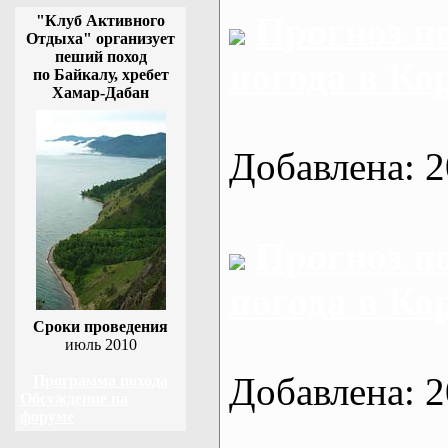
Прогноз п
"Клуб Активного
Отдыха" организует
пеший поход
погода в Ко
по Байкалу, хребет
Хамар-Дабан
Добавлена: 2
Прогноз п
погода в Ко
Сроки проведения
июль 2010
Добавлена: 2
Программа похода
Обсуждение на
форуме