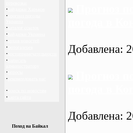
перевозки
Прогноз п
·
байдарки Харьков
·
прогноз погоды
погода в Ко
Украина
·
каталог ссылок
·
байдарки Украина
·
архив новостей
Добавлена: 2
·
фотогалерея
·
достопримечательности
·
написать
администратору
·
Прогноз п
опросы
·
рекомендовать нас
погода в К
·
поиск по новостям
·
карта сайта
Добавлена: 2
Поход на Байкал