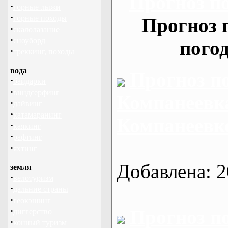
Прогноз п
·
горные лыжи
·
горные походы
Прогноз 
·
скалолазание
·
сноуборд
пого
·
треккинг, походы
вода
Прогноз п
·
байдарки
·
виндсерфинг
Компанеевка
·
дайвинг
·
катамаранинг
Компанеевк
·
каякинг
·
рафтинг
·
яхтинг
Добавлена: 2
земля
·
велотуризм
·
дальние страны
·
геокэшинг
·
Прогноз п
диггерство
·
конный туризм