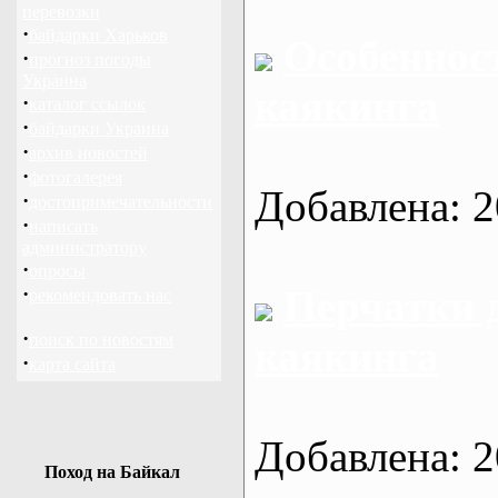
перевозки
·
байдарки Харьков
Особеннос
·
прогноз погоды
Украина
каякинга
·
каталог ссылок
·
байдарки Украина
·
архив новостей
·
фотогалерея
Добавлена: 2
·
достопримечательности
·
написать
администратору
·
опросы
·
Перчатки 
рекомендовать нас
·
поиск по новостям
каякинга
·
карта сайта
Добавлена: 2
Поход на Байкал