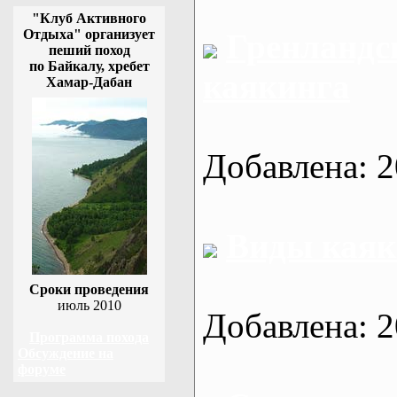
"Клуб Активного
Отдыха" организует
Гренландс
пеший поход
по Байкалу, хребет
каякинга
Хамар-Дабан
Добавлена: 2
Виды каяк
Сроки проведения
июль 2010
Добавлена: 2
Программа похода
Обсуждение на
форуме