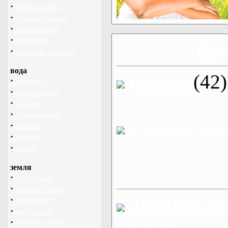
·
горные лыжи
·
горные походы
·
скалолазание
·
сноуборд
Во
·
треккинг, походы
вода
Отчеты
(42)
·
байдарки
·
виндсерфинг
·
дайвинг
·
катамаранинг
Статьи, кн
·
каякинг
·
рафтинг
·
яхтинг
земля
·
велотуризм
·
дальние страны
Техника бе
·
геокэшинг
·
диггерство
·
каякера
конный туризм