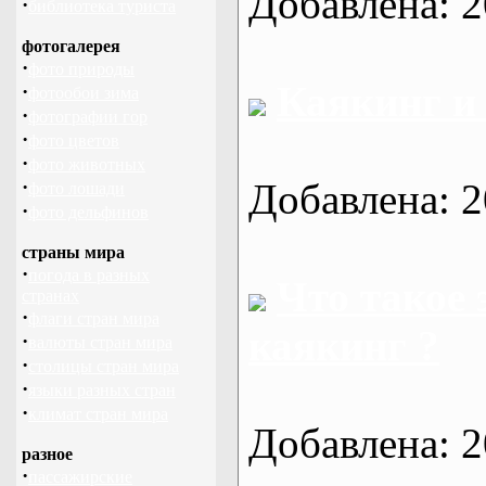
Добавлена: 2
·
библиотека туриста
фотогалерея
·
фото природы
Каякинг и
·
фотообои зима
·
фотографии гор
·
фото цветов
·
фото животных
·
Добавлена: 2
фото лошади
·
фото дельфинов
страны мира
·
погода в разных
Что такое
странах
·
флаги стран мира
каякинг ?
·
валюты стран мира
·
столицы стран мира
·
языки разных стран
·
климат стран мира
Добавлена: 2
разное
·
пассажирские