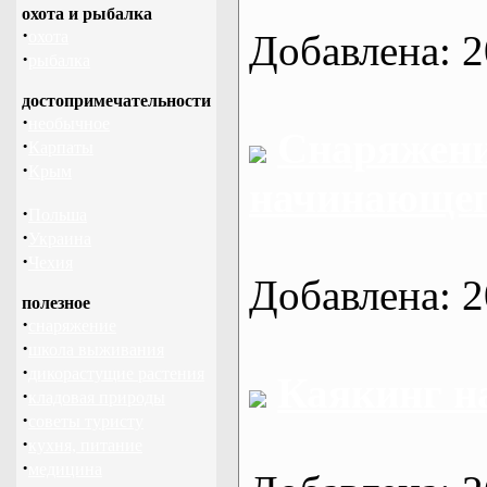
охота и рыбалка
·
охота
Добавлена: 2
·
рыбалка
достопримечательности
·
необычное
Снаряжени
·
Карпаты
·
Крым
начинающег
·
Польша
·
Украина
·
Чехия
Добавлена: 2
полезное
·
снаряжение
·
школа выживания
·
дикорастущие растения
Каякинг на
·
кладовая природы
·
советы туристу
·
кухня, питание
·
медицина