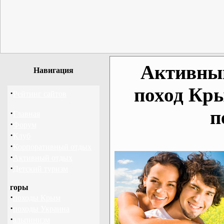
Активный
Навигация
поход Кр
·
Рейтинг сайтов
п
·
Главная
·
Форум
·
Клуб
·
Корпоративный отдых
·
Активный отдых
·
Детский туризм
горы
·
походы Крым
·
походы Украина
·
альпинизм