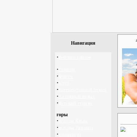
Навигация
·
Рейтинг сайтов
·
Главная
·
Форум
·
Клуб
·
Корпоративный отдых
·
Активный отдых
·
Детский туризм
горы
·
походы Крым
·
походы Украина
Сове
·
альпинизм