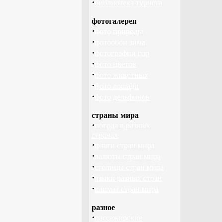
·
библиотека туриста
фотогалерея
·
фото природы
·
фотообои зима
·
фотографии гор
·
фото цветов
·
фото животных
·
фото лошади
·
фото дельфинов
страны мира
·
погода в разных
странах
·
флаги стран мира
·
валюты стран мира
·
столицы стран мира
·
языки разных стран
·
климат стран мира
разное
·
пассажирские