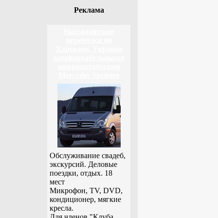
Реклама
Пассажирские
перевозки по
Харькову, Украине
комфортабельными
микроавтобусами
Mercedes Sprinter
Обслуживание свадеб,
экскурсий. Деловые
поездки, отдых. 18
мест
Микрофон, TV, DVD,
кондиционер, мягкие
кресла.
Для членов "Клуба