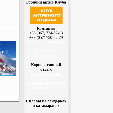
Горячий актив Клуба
Контакты
+38 (067) 724-52-13
+38 (057) 750-62-79
info@activeclub.com.ua
activeclub В
КОНТАКТЕ
Корпоративный
отдых
О корпоративном
отдыхе
Корпоративный отдых
на байдарках
Сплавы на байдарках
и катамаранах