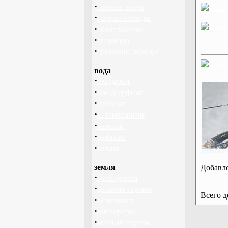
·
горные лыжи
Стат
·
горные походы
Урок
·
скалолазание
·
сноуборд
·
треккинг, походы
Горн
вода
·
байдарки
·
виндсерфинг
·
дайвинг
·
катамаранинг
·
каякинг
·
рафтинг
·
яхтинг
земля
Добавле
·
велотуризм
·
дальние страны
Всего 
·
геокэшинг
·
диггерство
·
конный туризм