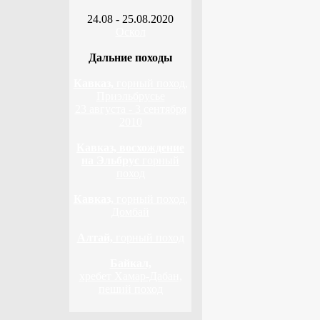
24.08 - 25.08.2020
Оскол
Дальние походы
Кавказ,
горный поход,
Приэльбрусье
23 августа - 3 сентября
2010
Кавказ, восхождение
на Эльбрус
горный
поход
Кавказ,
горный поход,
Домбай
Алтай,
горный поход
Байкал,
хребет Хамар-Дабан,
пеший поход