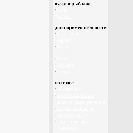
охота и рыбалка
·
охота
·
рыбалка
достопримечательности
·
необычное
·
Карпаты
·
Крым
·
Польша
·
Украина
·
Чехия
полезное
·
снаряжение
·
школа выживания
·
дикорастущие растения
·
кладовая природы
·
советы туристу
·
кухня, питание
·
медицина