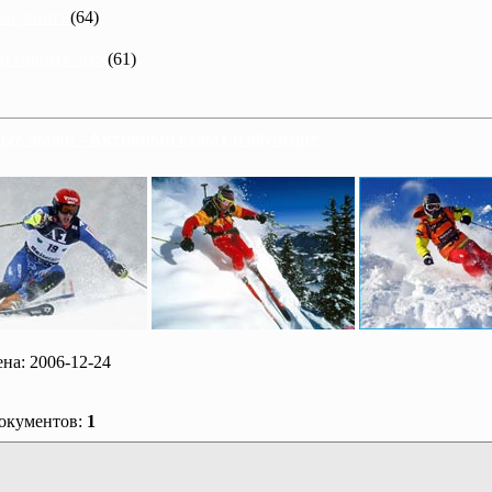
ьи, книги
(64)
и горных лыж
(61)
ые лыжи - Активный отдых и обучение
на: 2006-12-24
документов:
1