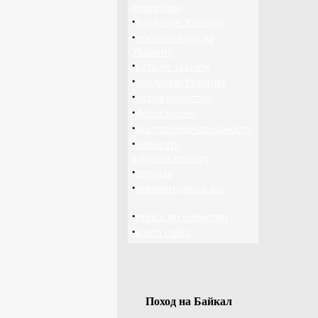
перевозки
·
байдарки Харьков
·
прогноз погоды
Украина
·
каталог ссылок
·
байдарки Украина
·
архив новостей
·
фотогалерея
·
достопримечательности
·
написать
администратору
·
опросы
·
рекомендовать нас
·
поиск по новостям
·
карта сайта
Поход на Байкал