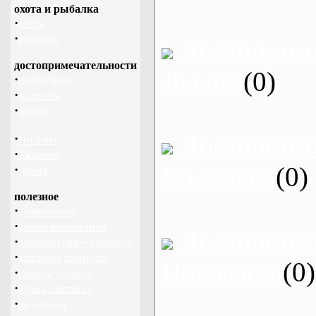
охота и рыбалка
·
охота
·
рыбалка
Достоприм
достопримечательности
Львова
(0)
·
необычное
·
Карпаты
·
Крым
Достоприм
·
Польша
·
Украина
Мукачево
(0)
·
Чехия
полезное
·
снаряжение
·
школа выживания
Достоприм
·
дикорастущие растения
·
кладовая природы
Николаева
(0)
·
советы туристу
·
кухня, питание
·
медицина