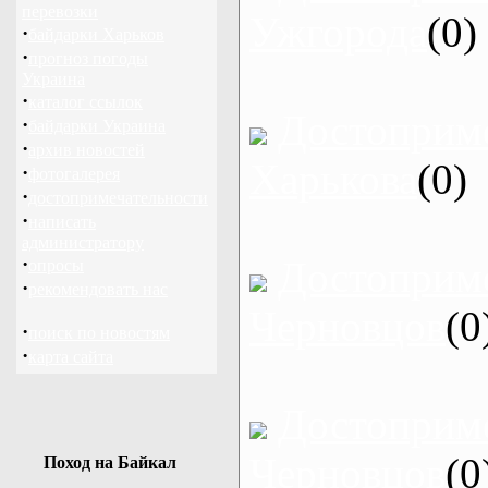
перевозки
Ужгорода
(0)
·
байдарки Харьков
·
прогноз погоды
Украина
·
каталог ссылок
Достоприм
·
байдарки Украина
·
архив новостей
Харькова
(0)
·
фотогалерея
·
достопримечательности
·
написать
администратору
·
Достоприм
опросы
·
рекомендовать нас
Черновцов
(0
·
поиск по новостям
·
карта сайта
Достоприм
Черновцов
(0
Поход на Байкал