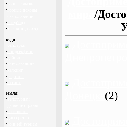
Достоприме
·
горные лыжи
·
горные походы
мира
/Дост
·
скалолазание
·
сноуборд
·
треккинг, походы
вода
Достоприм
·
байдарки
·
виндсерфинг
Днепропетро
·
дайвинг
·
катамаранинг
·
каякинг
·
рафтинг
Достоприм
·
яхтинг
Донецка
(2)
земля
·
велотуризм
·
дальние страны
·
геокэшинг
·
Достоприм
диггерство
·
конный туризм