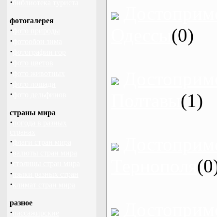
·
библиотека туриста
Достоприм
фотогалерея
Одессы
(0)
·
фото природы
·
фотообои зима
·
фотографии гор
·
фото цветов
·
Достоприм
фото животных
·
фото лошади
·
Полтавы
(1)
фото дельфинов
страны мира
·
погода в разных
странах
Достоприм
·
флаги стран мира
·
валюты стран мира
Тернополя
(0
·
столицы стран мира
·
языки разных стран
·
климат стран мира
разное
Достоприм
·
пассажирские