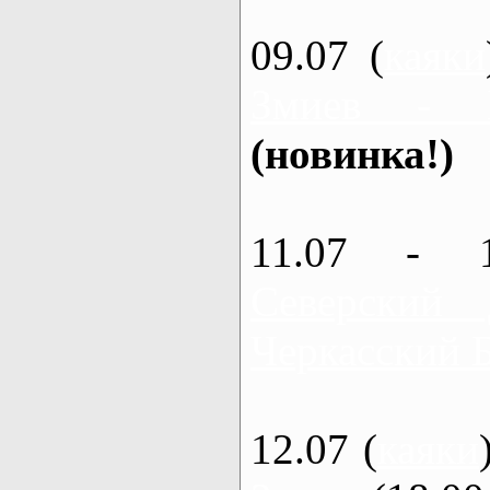
09.07 (
каяки
Змиев - 
(новинка!)
11.07 - 
Северский
Черкасский 
12.07 (
каяки