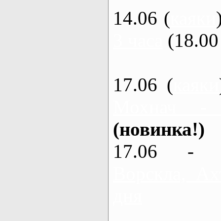
14.06 (
каяки
3 часа
(18.00 
17.06 (
каяки
Мохнач - 
(новинка!)
17.06 - 
Ворскла, Ах
дня