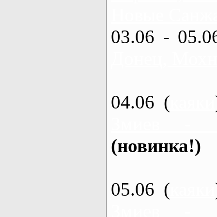
Новые Санжа
03.06 - 05.0
Донец, Мохн
04.06 (
каяки
Змиев - 
(новинка!)
05.06 (
каяки
Змиев - 