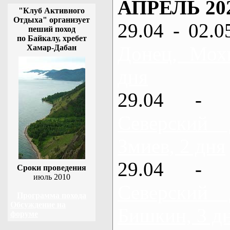
АПРЕЛЬ 20
"Клуб Активного
Отдыха" организует
29.04 - 02.0
пеший поход
по Байкалу, хребет
Донец, Мох
Хамар-Дабан
дня
29.04 - 
Северский
Змиев, 2 дня
29.04 - 
Сроки проведения
июль 2010
Северский
Программа похода
Обсуждение на
Бишкин, 3 д
форуме