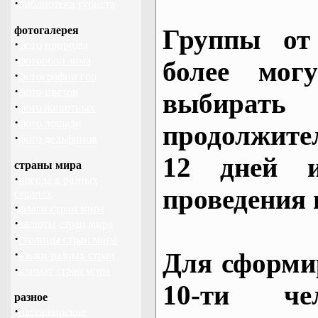
·
библиотека туриста
фотогалерея
Группы от
·
фото природы
·
фотообои зима
более могу
·
фотографии гор
·
фото цветов
выбирать 
·
фото животных
·
фото лошади
продолжите
·
фото дельфинов
12 дней и
страны мира
·
погода в разных
проведения 
странах
·
флаги стран мира
·
валюты стран мира
·
столицы стран мира
·
Для сформи
языки разных стран
·
климат стран мира
10-ти че
разное
·
пассажирские