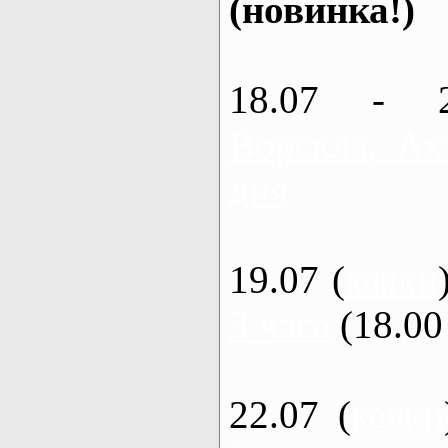
(новинка!)
18.07 - 
Ворскла, Ах
дня
19.07 (
каяки
3 часа
(18.00 
22.07 (
каяки