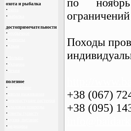
по нояб
охота и рыбалка
·
охота
ограничений 
·
рыбалка
достопримечательности
·
необычное
Походы пров
·
Карпаты
·
Крым
индивидуаль
·
Польша
·
Украина
·
Чехия
http://www.ba
полезное
·
снаряжение
+38 (067) 72
·
школа выживания
·
дикорастущие растения
+38 (095) 14
·
кладовая природы
·
советы туристу
info@baidark
·
кухня, питание
·
медицина