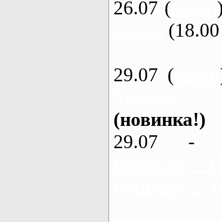
26.07 (
каяки
3 часа
(18.00 
29.07 (
каяки
Мохнач - 
(новинка!)
29.07 - 
Ворскла, 
Кунцево, 2 д