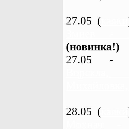
27.05 (
каяки
Змиев - 
(новинка!)
27.05 - 
Ворскла
Михайловка,
28.05 (
каяки
Мохнач - 