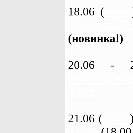
18.06 (
каяки
Черемушное
(новинка!)
20.06 - 
Ворскла, Кот
3 дня
21.06 (
каяки
3 часа
(18.00 