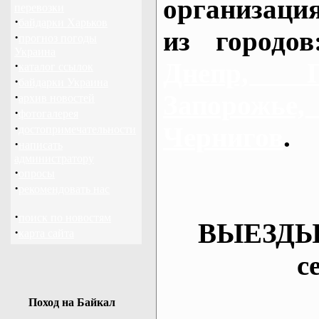
организаци
перевозки
·
байдарки Харьков
из городо
·
прогноз погоды
Украина
Днепр, П
·
каталог ссылок
·
байдарки Украина
·
Запорож
архив новостей
·
фотогалерея
·
Чернигов
.
достопримечательности
·
написать
администратору
·
опросы
·
рекомендовать нас
·
поиск по новостям
ВЫЕЗДЫ
·
карта сайта
с
Поход на Байкал