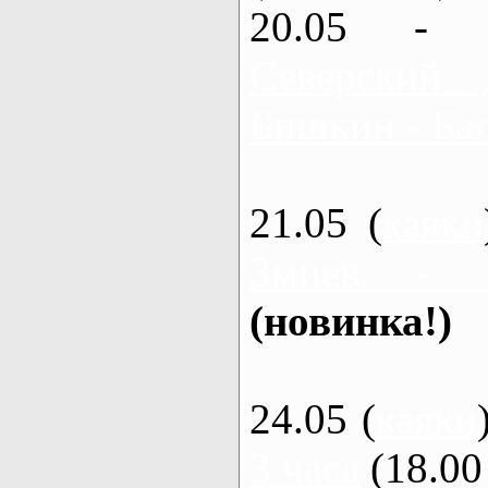
20.05 - 
Северский 
Бишкин - Бал
21.05 (
каяки
Змиев - 
(новинка!)
24.05 (
каяки
3 часа
(18.00 