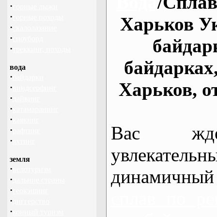
Вода
/Сплав
·
горные лыжи
·
горные походы
Харьков Ук
·
скалолазание
·
сноуборд
байдар
·
треккинг, походы
байдарках
вода
·
байдарки
Харьков, о
·
виндсерфинг
·
дайвинг
·
катамаранинг
·
каякинг
Вас жде
·
рафтинг
·
яхтинг
увлекательн
земля
·
велотуризм
динамичный
·
дальние страны
·
геокэшинг
сплав по ре
·
диггерство
·
конный туризм