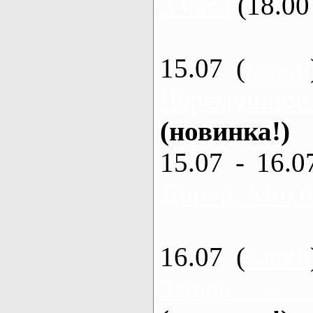
3 часа
(18.00 
15.07 (
каяки
Черемушное
(новинка!)
15.07 - 16.0
Донец, Мохна
16.07 (
каяки
Змиев - 