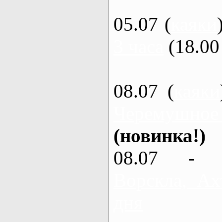
05.07 (
каяки
3 часа
(18.00 
08.07 (
каяки
Черемушное
(новинка!)
08.07 - 
Ворскла, Ах
дня