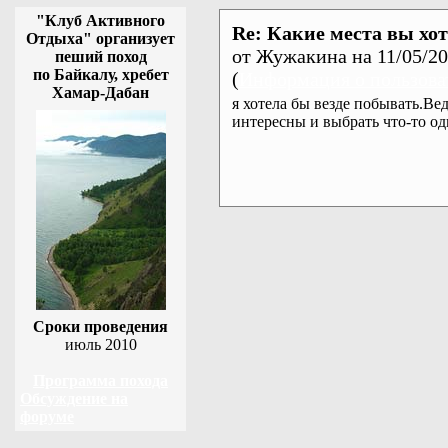
"Клуб Активного
Re: Какие места вы хо
Отдыха" организует
от Жужакина на 11/05/2
пеший поход
по Байкалу, хребет
(
Информация о пользова
Хамар-Дабан
я хотела бы везде побывать.Ве
интересны и выбрать что-то од
Сроки проведения
июль 2010
Программа похода
Обсуждение на
форуме