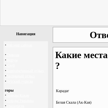
Отв
Навигация
·
Рейтинг сайтов
Какие места
·
Главная
·
Форум
?
·
Клуб
·
Корпоративный отдых
·
Активный отдых
·
Детский туризм
горы
Карадаг
·
походы Крым
·
походы Украина
Белая Скала (Ак-Кая)
·
альпинизм