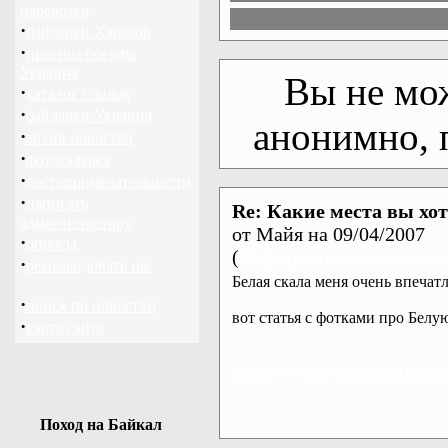
перевозки
·
байдарки Харьков
·
прогноз погоды
Украина
Вы не мо
·
каталог ссылок
·
байдарки Украина
анонимно, 
·
архив новостей
·
фотогалерея
·
достопримечательности
·
написать
Re: Какие места вы хо
администратору
от Майя на 09/04/2007
·
опросы
(
Информация о пользова
·
рекомендовать нас
Белая скала меня очень впечатл
·
поиск по новостям
вот статья с фотками про Белу
·
карта сайта
http://www.activeclub.com.ua/
Поход на Байкал