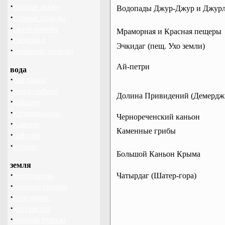
·
горные лыжи
Водопады Джур-Джур и Джур
·
горные походы
·
скалолазание
Мраморная и Красная пещеры
·
сноуборд
Эчкидаг (пещ. Ухо земли)
·
треккинг, походы
Ай-петри
вода
·
байдарки
·
виндсерфинг
Долина Привидений (Демердж
·
дайвинг
·
катамаранинг
Чернореченский каньон
·
каякинг
Каменные грибы
·
рафтинг
·
яхтинг
Большой Каньон Крыма
земля
·
велотуризм
Чатырдаг (Шатер-гора)
·
дальние страны
·
геокэшинг
·
диггерство
·
конный туризм