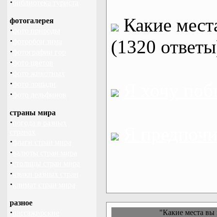
·
библиотека туриста
Какие места
фотогалерея
·
фото природы
·
(1320 ответы
фотообои зима
·
фотографии гор
·
фото цветов
·
фото животных
·
фото лошади
Я хочу поб
·
фото дельфинов
страны мира
·
погода в разных
Я предпочи
странах
·
флаги стран мира
·
валюты стран мира
·
столицы стран мира
·
языки разных стран
·
климат стран мира
разное
·
"Какие места вы 
пассажирские