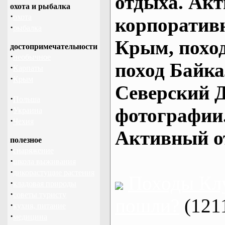
отдыха. Акт
охота и рыбалка
·
охота
корпоративн
·
рыбалка
Крым, поход
достопримечательности
·
необычное
поход Байка
·
Карпаты
·
Крым
Северский Д
·
Польша
·
фотографии.
Украина
·
Чехия
Активный о
полезное
·
снаряжение
·
школа выживания
·
дикорастущие растения
Походы Клу
·
кладовая природы
·
советы туристу
пошли?
(121
·
кухня, питание
·
медицина