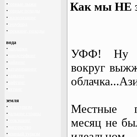
Как мы НЕ з
·
горные лыжи
·
горные походы
·
скалолазание
·
сноуборд
·
треккинг, походы
вода
·
байдарки
УФФ! Ну 
·
виндсерфинг
·
дайвинг
вокруг выжж
·
катамаранинг
·
каякинг
облачка...Аз
·
рафтинг
·
яхтинг
земля
Местные г
·
велотуризм
·
дальние страны
месяц не был
·
геокэшинг
·
диггерство
идеальном
·
конный туризм