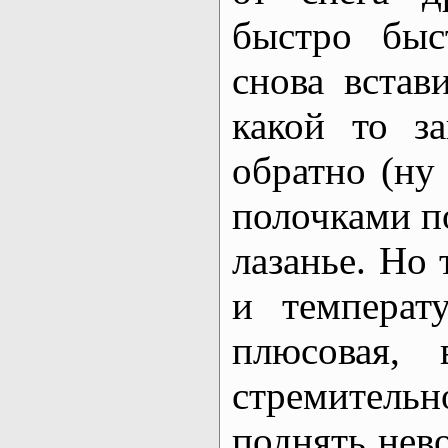
быстро быс
снова встав
какой то з
обратно (ну
полочками п
лазанье. Но 
и температ
плюсовая, 
стремитель
поднять нев