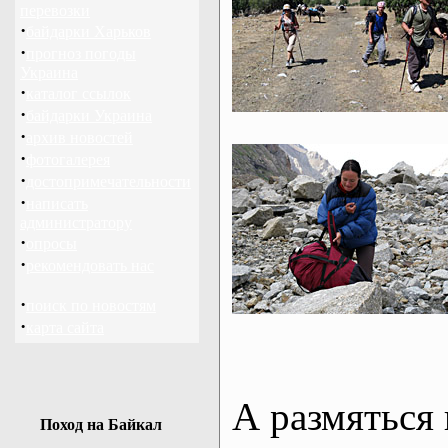
перевозки
·
байдарки Харьков
·
прогноз погоды
Украина
·
каталог ссылок
·
байдарки Украина
·
архив новостей
·
фотогалерея
·
достопримечательности
·
написать
администратору
·
опросы
·
рекомендовать нас
·
поиск по новостям
·
карта сайта
А размяться 
Поход на Байкал