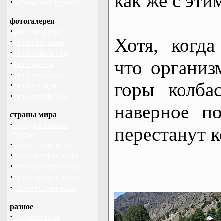
как же с эти
·
библиотека туриста
фотогалерея
·
фото природы
Хотя, когда
·
фотообои зима
·
фотографии гор
что организ
·
фото цветов
·
фото животных
горы колбас
·
фото лошади
·
фото дельфинов
наверное по
страны мира
·
погода в разных
перестанут к
странах
·
флаги стран мира
·
валюты стран мира
·
столицы стран мира
·
языки разных стран
·
климат стран мира
разное
·
пассажирские