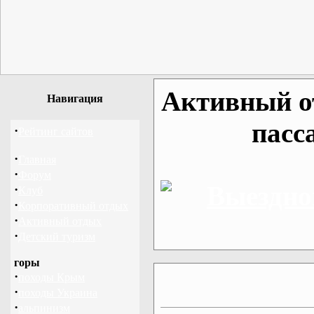
Активный от
Навигация
пасс
·
Рейтинг сайтов
·
Главная
·
Форум
·
Клуб
·
Корпоративный отдых
·
Активный отдых
·
Детский туризм
горы
·
походы Крым
·
походы Украина
·
альпинизм