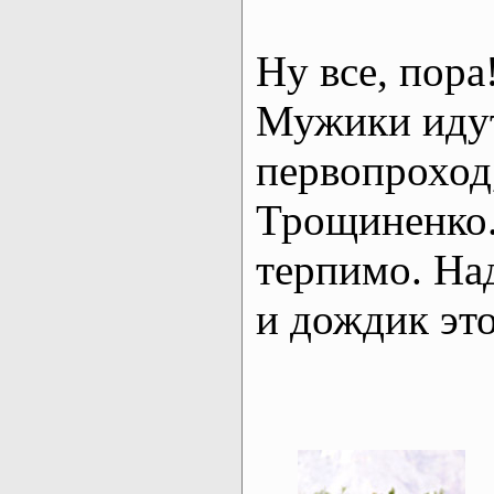
Ну все, пора
Мужики идут
первопроход
Трощиненко. 
терпимо. Над
и дождик это