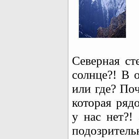
Северная ст
солнце?! В 
или где? Поч
которая ряд
у нас нет?!
подозрител