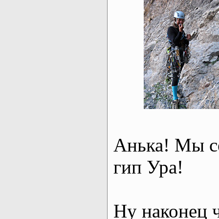
Анька! Мы с
гип Ура!
Ну наконец ч