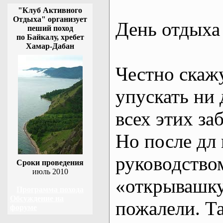
"Клуб Активного
Отдыха" организует
День отдыха 
пеший поход
по Байкалу, хребет
Хамар-Дабан
Честно скажу
упускать ни 
всех этих за
Но после дл 
руководство
Сроки проведения
июль 2010
«открывашку»
Программа похода
Обсуждение на
пожалели. Т
форуме