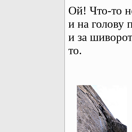
Ой! Что-то н
и на голову 
и за шиворот 
то.