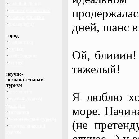
·
лыжный туризм
продержала
·
пешие путешествия
·
собачьи упряжки
·
дней, шанс в
спелеология
город
·
гимнастика
·
ролики
Ой, блииин! 
·
скейтбординг
·
фитнес
тяжелый!
научно-
познавательный
туризм
·
археология
Я люблю хо
·
зеленый туризм
·
история
море. Начин
·
эзотерика
·
экологический туризм
(не претен
·
этнографический
туризм
случае...) и