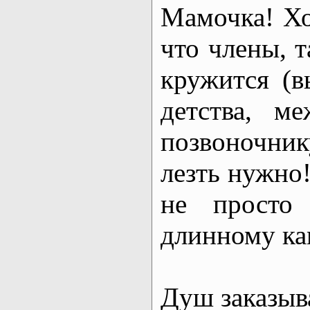
Мамочка! Хо
что члены, т
кружится (в
детства, м
позвоночни
лезть нужно!
не просто 
длинному ка
Душ заказыв