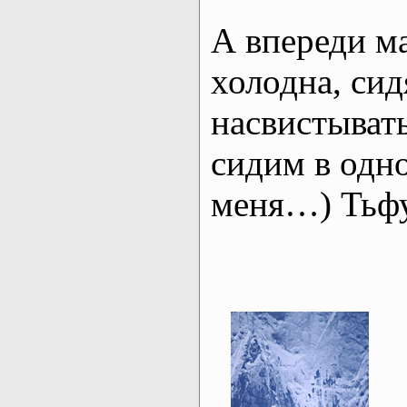
А впереди м
холодна, сид
насвистывать
сидим в одн
меня…) Тьфу