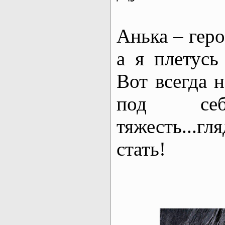
Анька – гер
а я плетусь
Вот всегда 
под се
тяжесть...
стать!