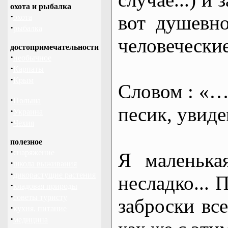
охота и рыбалка
·
вот душевно
охота
·
рыбалка
человеческие
достопримечательности
·
необычное
·
Карпаты
·
Крым
Словом : «… 
·
Польша
песик, увиде
·
Украина
·
Чехия
полезное
·
снаряжение
Я маленька
·
школа выживания
·
дикорастущие растения
несладко... 
·
кладовая природы
·
советы туристу
заброски все
·
кухня, питание
·
медицина