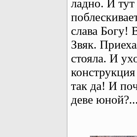
ладно. И ту
поблескивает
слава Богу! 
Звяк. Приех
стояла. И ух
конструкция 
так да! И по
деве юной?.