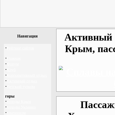
Активный о
Навигация
Крым, пас
·
Рейтинг сайтов
·
Главная
·
Форум
·
Клуб
·
Корпоративный отдых
·
Активный отдых
·
Детский туризм
горы
·
Пассаж
походы Крым
·
походы Украина
·
альпинизм