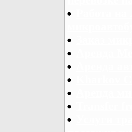
Работа на
микроавтоб
Заказ микр
Аренда Ме
Аренда авт
Kharkov C
Аренда ми
Transfer fr
Услуги тр