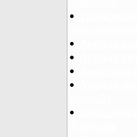
Харьков
Транспорт
междугород
Аренда авт
Аренда авт
Заказ микр
Аренда ми
свадьбу
Заказ микр
Харьков