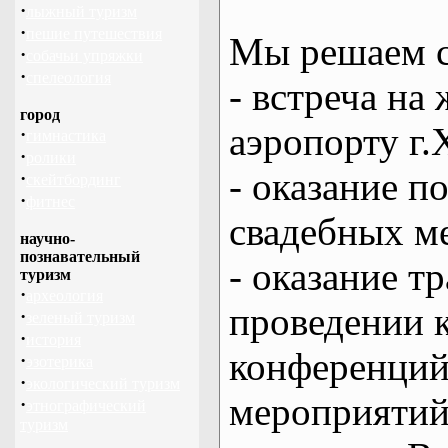
·
лыжный туризм
·
пешие путешествия
Мы решаем с
·
собачьи упряжки
·
спелеология
- встреча на 
город
аэропорту г.
·
гимнастика
·
ролики
- оказание 
·
скейтбординг
·
фитнес
свадебных м
научно-
познавательный
- оказание т
туризм
·
археология
проведении 
·
зеленый туризм
·
история
конференций
·
эзотерика
·
экологический туризм
мероприяти
·
этнографический
туризм