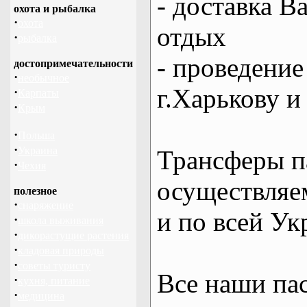
- доставка В
охота и рыбалка
·
охота
отдых
·
рыбалка
- проведение
достопримечательности
·
необычное
г.Харькову и
·
Карпаты
·
Крым
·
Польша
·
Украина
Трансферы п
·
Чехия
осуществляем
полезное
·
снаряжение
и по всей Ук
·
школа выживания
·
дикорастущие растения
·
кладовая природы
·
советы туристу
Все наши па
·
кухня, питание
·
медицина