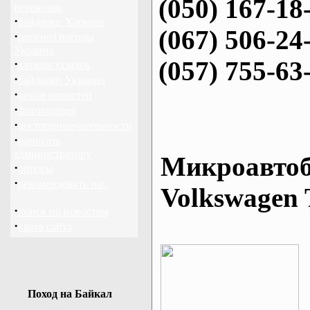
(050) 167-18
перевозки
·
байдарки Харьков
(067) 506-24
·
прогноз погоды
Украина
(057) 755-63
·
каталог ссылок
·
байдарки Украина
·
архив новостей
·
фотогалерея
·
достопримечательности
·
написать
администратору
Микроавтоб
·
опросы
·
рекомендовать нас
Volkswagen 
·
поиск по новостям
·
карта сайта
Поход на Байкал