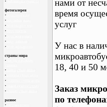
нами от несч
·
библиотека туриста
фотогалерея
время осуще
·
фото природы
·
фотообои зима
услуг
·
фотографии гор
·
фото цветов
·
фото животных
·
фото лошади
У нас в нали
·
фото дельфинов
микроавтобус
страны мира
·
погода в разных
18, 40 и 50 м
странах
·
флаги стран мира
·
валюты стран мира
·
столицы стран мира
·
Заказ микро
языки разных стран
·
климат стран мира
по телефона
разное
·
пассажирские