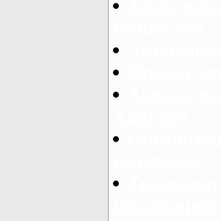
Заказ мик
водителем
Автоперев
Прокат ав
Аренда ми
Харьков
Организац
перевозок
Транспорт
пассажиров