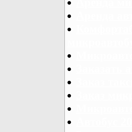
Аренда ми
Аренда ав
Комфорта
микроавтоб
Микроавто
Заказать а
Заказ так
Заказ мик
Микроавто
Автобус 20