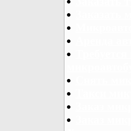
Заказать 
Заказать 
Микроавто
Аренда авт
Требуется
микроавтоб
Снять мик
Такси мик
Заказ мик
Заказ мик