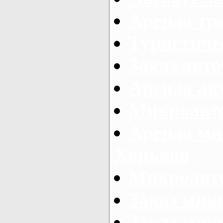
Аренда тр
Туристиче
Заказ авто
Аренда ав
Микроавто
Аренда ми
Харьков
Микроавто
Заказ мик
Заказ микр