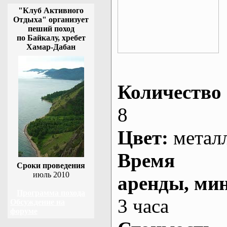
"Клуб Активного
Отдыха" организует
пеший поход
по Байкалу, хребет
Хамар-Дабан
Количество 
8
Цвет:
метал
Время
Сроки проведения
июль 2010
аренды
, ми
Программа похода
3 часа
Обсуждение на
форуме