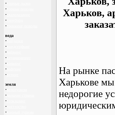
Харьков, 
·
горные лыжи
·
горные походы
Харьков, а
·
скалолазание
·
сноуборд
заказа
·
треккинг, походы
вода
·
байдарки
·
виндсерфинг
·
дайвинг
·
катамаранинг
·
каякинг
На рынке па
·
рафтинг
·
яхтинг
Харькове мы
земля
·
велотуризм
недорогие ус
·
дальние страны
·
геокэшинг
юридическим
·
диггерство
·
конный туризм