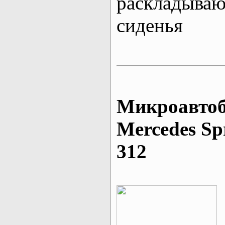
раскладыва
сиденья
Микроавтоб
Mеrcedes Sp
312