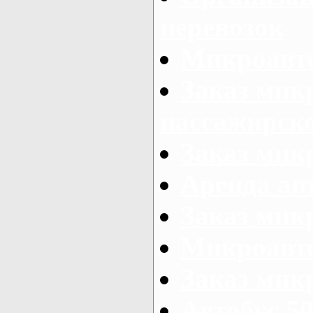
перевозок
Микроавто
Заказ мик
пассажирск
Заказ мик
Аренда авт
Заказ мик
Микроавто
Заказ микр
Автобус 50