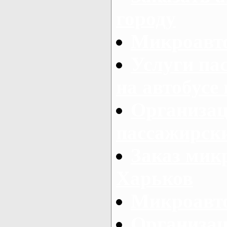
городу
Микроавто
Услуги па
на автобусе
Организац
пассажирски
Заказ микр
Харьков
Микроавто
Организац