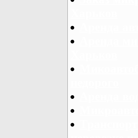
Харьков
Аренда авт
Аренда ми
Харьков
Микоавтоб
недорого
Аренда во
Микроавто
Транспорт
перевозке п