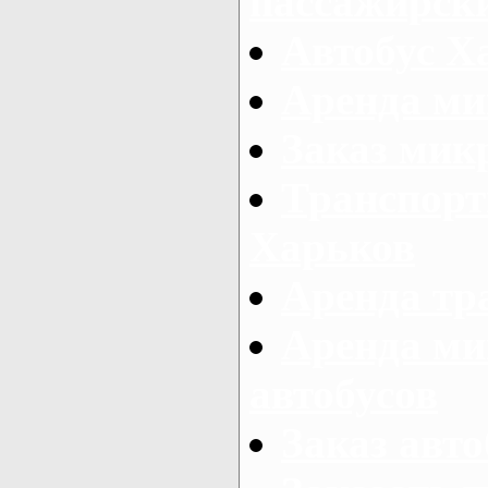
пассажирски
Автобус Х
Аренда ми
Заказ мик
Транспорт
Харьков
Аренда тр
Аренда ми
автобусов
Заказ авто