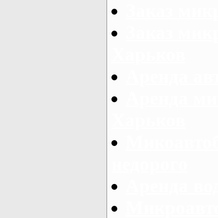
Заказ мик
Заказ микр
Харьков
Аренда авт
Аренда ми
Харьков
Микоавтоб
недорого
Аренда во
Микроавто