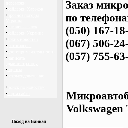
Заказ микро
перевозки
·
байдарки Харьков
по телефона
·
прогноз погоды
Украина
·
каталог ссылок
(050) 167-18
·
байдарки Украина
·
архив новостей
(067) 506-24
·
фотогалерея
·
достопримечательности
(057) 755-63
·
написать
администратору
·
опросы
·
рекомендовать нас
·
поиск по новостям
Микроавтоб
·
карта сайта
Volkswagen 
Поход на Байкал