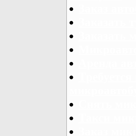
Заказ авто
Заказать 
Заказать 
Микроавто
Аренда авт
Требуется
микроавтоб
Снять мик
Такси мик
Заказ мик