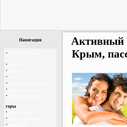
Активный о
Навигация
Крым, пас
·
Рейтинг сайтов
·
Главная
·
Форум
·
Клуб
·
Корпоративный отдых
·
Активный отдых
·
Детский туризм
горы
·
походы Крым
·
походы Украина
·
альпинизм