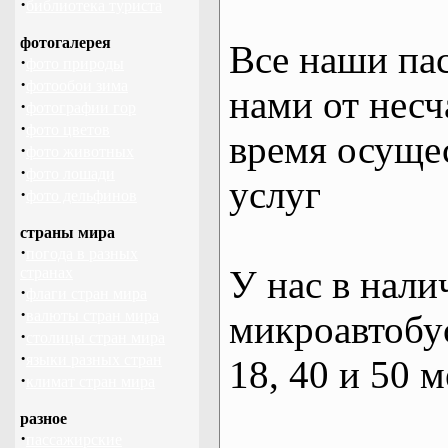
·
библиотека туриста
фотогалерея
Все наши па
·
фото природы
·
фотообои зима
нами от несч
·
фотографии гор
·
фото цветов
время осуще
·
фото животных
·
фото лошади
услуг
·
фото дельфинов
страны мира
·
погода в разных
У нас в нали
странах
·
флаги стран мира
·
валюты стран мира
микроавтобус
·
столицы стран мира
·
языки разных стран
18, 40 и 50 м
·
климат стран мира
разное
·
пассажирские