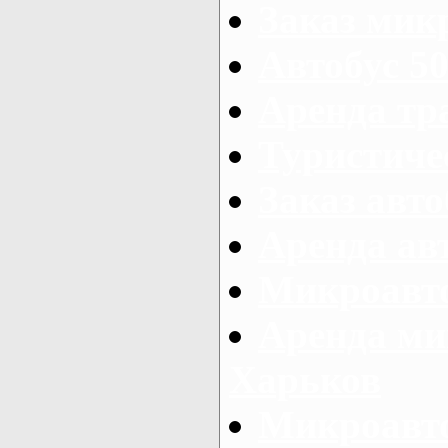
Заказ микр
Автобус 50
Аренда тр
Туристиче
Заказ авто
Аренда ав
Микроавто
Аренда ми
Харьков
Микроавто