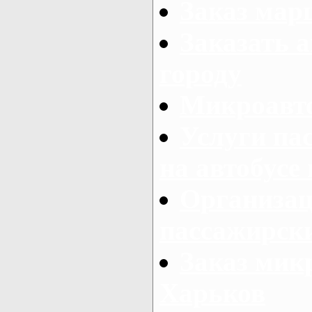
Заказ мар
Заказать а
городу
Микроавто
Услуги па
на автобусе
Организац
пассажирски
Заказ микр
Харьков