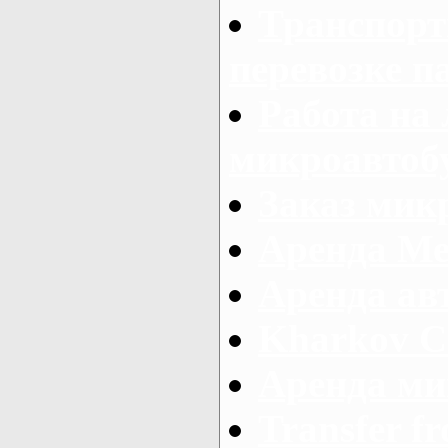
Транспорт
перевозке п
Работа на
микроавтоб
Заказ микр
Аренда Ме
Аренда авт
Kharkov C
Аренда ми
Transfer fr