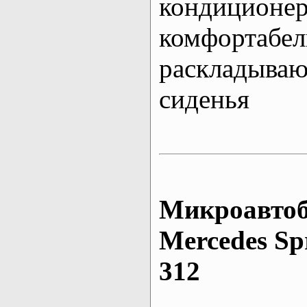
кондиционе
комфортабе
раскладыва
сиденья
Микроавтоб
Mеrcedes Sp
312