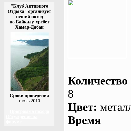
"Клуб Активного
Отдыха" организует
пеший поход
по Байкалу, хребет
Хамар-Дабан
Количество 
8
Сроки проведения
июль 2010
Цвет:
метал
Программа похода
Время
Обсуждение на
форуме