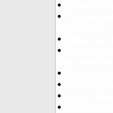
Микроавто
Организац
перевозок
Микроавто
Заказ мик
пассажирск
Заказ мик
Аренда авт
Заказ мик
Микроавто