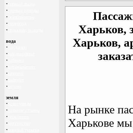
·
горные лыжи
·
горные походы
Пассаж
·
скалолазание
·
сноуборд
Харьков, 
·
треккинг, походы
Харьков, а
вода
·
байдарки
заказа
·
виндсерфинг
·
дайвинг
·
катамаранинг
·
каякинг
·
рафтинг
·
яхтинг
земля
·
велотуризм
На рынке па
·
дальние страны
·
геокэшинг
Харькове мы
·
диггерство
·
конный туризм