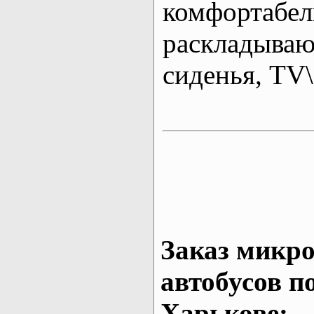
комфортабе
раскладыва
сиденья, T
Заказ микро
автобусов п
Харькове: