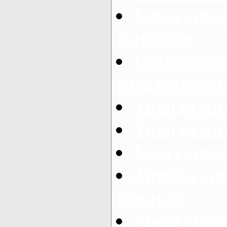
Заказ мик
Харьков
Транспорт
междугород
Аренда авт
Аренда авт
Заказ микр
Аренда ми
свадьбу
Заказ микр