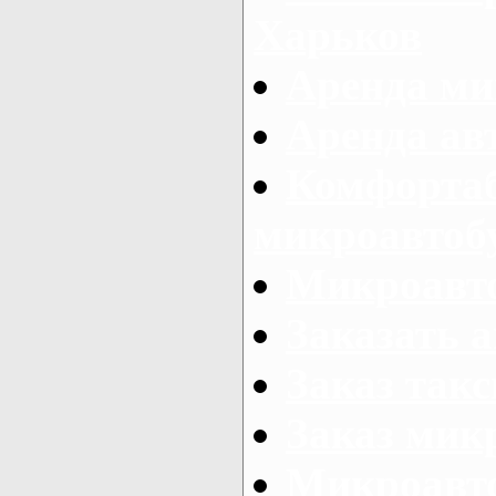
Харьков
Аренда ми
Аренда ав
Комфорта
микроавтоб
Микроавто
Заказать а
Заказ так
Заказ мик
Микроавто