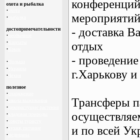
конференций
охота и рыбалка
·
охота
мероприяти
·
рыбалка
- доставка В
достопримечательности
·
необычное
·
отдых
Карпаты
·
Крым
- проведение
·
Польша
·
Украина
г.Харькову и
·
Чехия
полезное
·
снаряжение
Трансферы п
·
школа выживания
·
дикорастущие растения
осуществляем
·
кладовая природы
·
советы туристу
и по всей Ук
·
кухня, питание
·
медицина