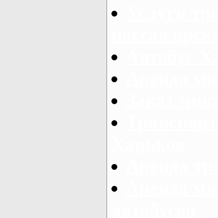
Услуги тр
пассажирски
Автобус Х
Аренда ми
Заказ мик
Транспорт
Харьков
Аренда тр
Аренда ми
автобусов