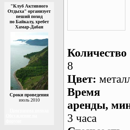
"Клуб Активного
Отдыха" организует
пеший поход
по Байкалу, хребет
Хамар-Дабан
Количество 
8
Цвет:
метал
Время
Сроки проведения
июль 2010
аренды
, ми
Программа похода
3 часа
Обсуждение на
форуме