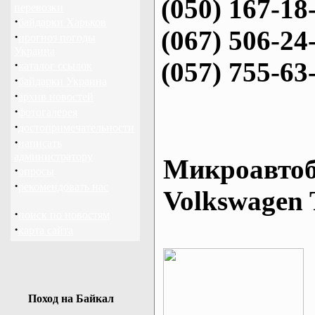
(050) 167-18
перевозки
·
байдарки Харьков
(067) 506-24
·
прогноз погоды
Украина
(057) 755-63
·
каталог ссылок
·
байдарки Украина
·
архив новостей
·
фотогалерея
·
достопримечательности
·
написать
администратору
Микроавтоб
·
опросы
·
рекомендовать нас
Volkswagen 
·
поиск по новостям
·
карта сайта
Поход на Байкал