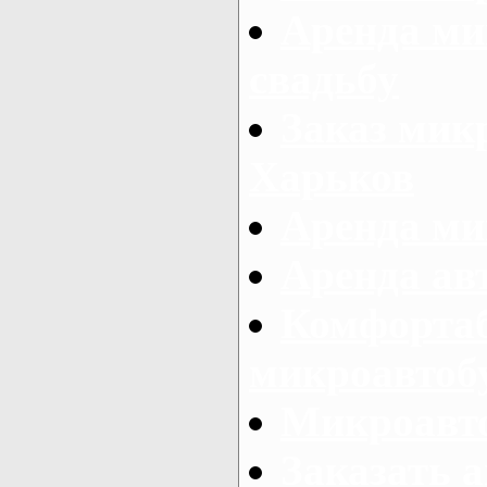
Аренда ми
свадьбу
Заказ микр
Харьков
Аренда ми
Аренда ав
Комфорта
микроавтоб
Микроавто
Заказать а