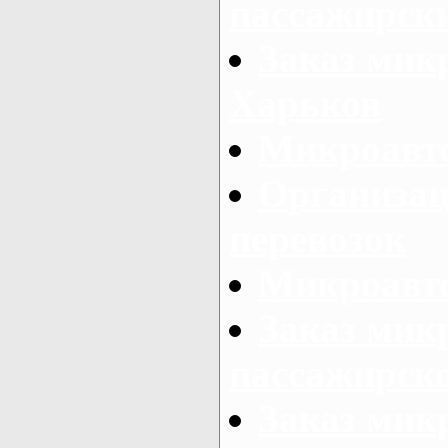
пассажирски
Заказ микр
Харьков
Микроавто
Организац
перевозок
Микроавто
Заказ мик
пассажирск
Заказ мик