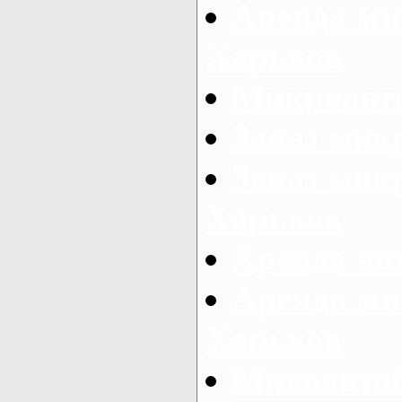
Аренда ми
Харьков
Микроавто
Заказ мик
Заказ микр
Харьков
Аренда авт
Аренда ми
Харьков
Микоавтоб