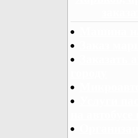
заказа
Машина на
Заказ мар
Заказать а
городу
Микроавто
Услуги па
на автобусе
Организац