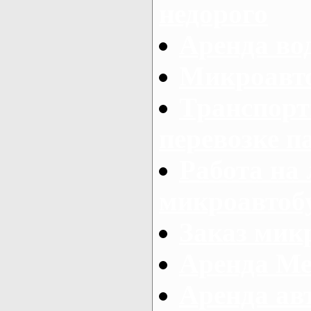
недорого
Аренда во
Микроавто
Транспорт
перевозке п
Работа на
микроавтоб
Заказ микр
Аренда Ме
Аренда авт