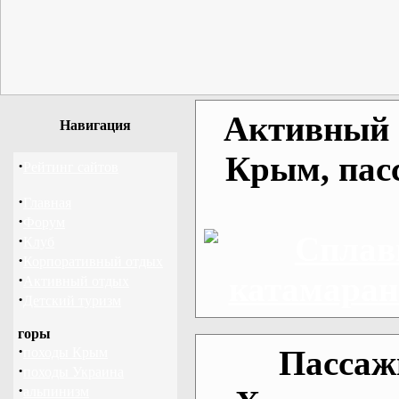
Активный о
Навигация
Крым, пас
·
Рейтинг сайтов
·
Главная
·
Форум
·
Клуб
·
Корпоративный отдых
·
Активный отдых
·
Детский туризм
горы
·
Пассаж
походы Крым
·
походы Украина
·
альпинизм