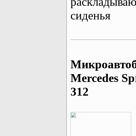
раскладыва
сиденья
Микроавтоб
Mеrcedes Sp
312