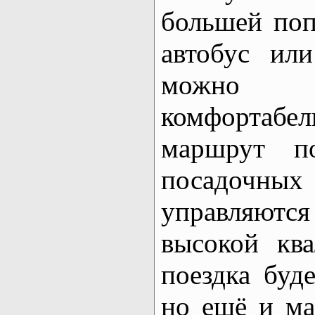
большей поп
автобус ил
можно в
комфортабел
маршрут по
посадочных
управляются
высокой кв
поездка буд
но ещё и ма