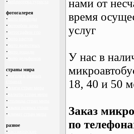
нами от несч
·
библиотека туриста
фотогалерея
время осуще
·
фото природы
·
фотообои зима
услуг
·
фотографии гор
·
фото цветов
·
фото животных
·
фото лошади
У нас в нали
·
фото дельфинов
микроавтобус
страны мира
·
погода в разных
18, 40 и 50 м
странах
·
флаги стран мира
·
валюты стран мира
·
столицы стран мира
·
Заказ микро
языки разных стран
·
климат стран мира
по телефона
разное
·
пассажирские