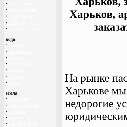
Харьков, 
·
горные лыжи
·
горные походы
Харьков, а
·
скалолазание
·
сноуборд
заказа
·
треккинг, походы
вода
·
байдарки
·
виндсерфинг
·
дайвинг
·
катамаранинг
·
каякинг
На рынке па
·
рафтинг
·
яхтинг
Харькове мы
земля
·
велотуризм
недорогие ус
·
дальние страны
·
геокэшинг
юридическим
·
диггерство
·
конный туризм