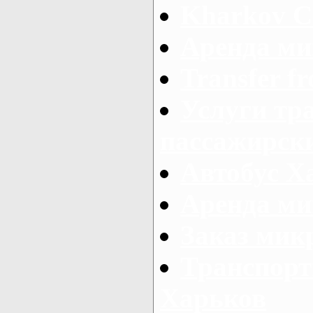
Kharkov C
Аренда ми
Transfer fr
Услуги тр
пассажирски
Автобус Х
Аренда ми
Заказ мик
Транспорт
Харьков