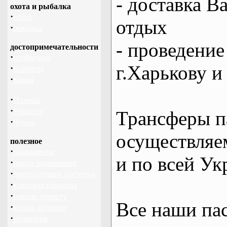
- доставка В
охота и рыбалка
·
охота
отдых
·
рыбалка
- проведение
достопримечательности
·
необычное
г.Харькову и
·
Карпаты
·
Крым
·
Польша
·
Украина
Трансферы п
·
Чехия
осуществляем
полезное
·
снаряжение
и по всей Ук
·
школа выживания
·
дикорастущие растения
·
кладовая природы
·
советы туристу
Все наши па
·
кухня, питание
·
медицина