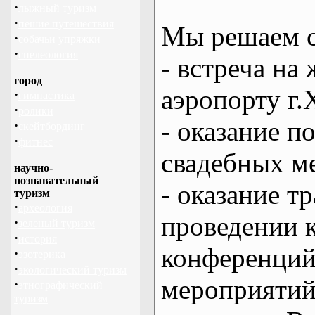
·
лыжный туризм
·
пешие путешествия
Мы решаем с
·
собачьи упряжки
·
спелеология
- встреча на 
город
аэропорту г.
·
гимнастика
·
ролики
- оказание 
·
скейтбординг
·
фитнес
свадебных м
научно-
познавательный
- оказание т
туризм
·
археология
проведении 
·
зеленый туризм
·
история
конференций
·
эзотерика
·
экологический туризм
мероприяти
·
этнографический
туризм