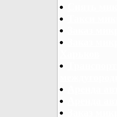
Снять мик
Такси мик
Заказ мик
Заказ мик
Харьков
Транспорт
междугород
Аренда авт
Аренда авт
Заказ микр