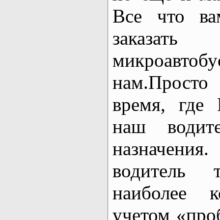
Все что ва
заказат
микроавтоб
нам.Просто
время, где 
наш водит
назначени
водитель т
наиболее 
учетом «про