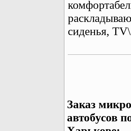
комфортабе
раскладыва
сиденья, T
Заказ микро
автобусов п
Харькове: