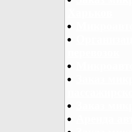
Харьков
Микроавто
Организац
перевозок
Микроавто
Заказ мик
пассажирск
Заказ мик
Аренда авт
Заказ мик