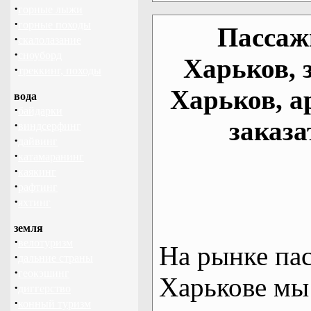
·
горные лыжи
·
горные походы
Пассаж
·
скалолазание
·
сноуборд
Харьков, 
·
треккинг, походы
Харьков, а
вода
·
байдарки
заказа
·
виндсерфинг
·
дайвинг
·
катамаранинг
·
каякинг
·
рафтинг
·
яхтинг
земля
·
велотуризм
На рынке па
·
дальние страны
·
геокэшинг
Харькове мы
·
диггерство
·
конный туризм