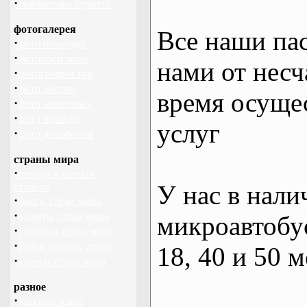
·
библиотека туриста
фотогалерея
Все наши па
·
фото природы
·
фотообои зима
нами от несч
·
фотографии гор
·
фото цветов
время осуще
·
фото животных
·
фото лошади
услуг
·
фото дельфинов
страны мира
·
погода в разных
У нас в нали
странах
·
флаги стран мира
·
валюты стран мира
микроавтобус
·
столицы стран мира
·
языки разных стран
18, 40 и 50 м
·
климат стран мира
разное
·
пассажирские