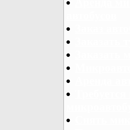
Аренда ми
автобусов
Заказ авто
Заказать 
Заказать 
Микроавто
Аренда авт
Требуется
микроавтоб
Снять мик