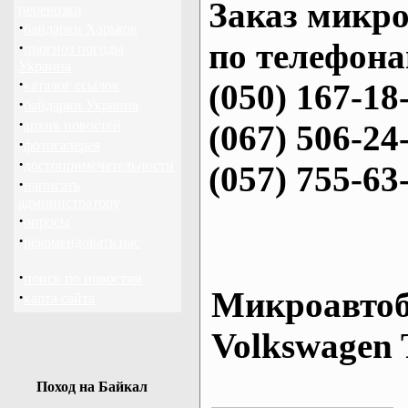
Заказ микро
перевозки
·
байдарки Харьков
по телефона
·
прогноз погоды
Украина
·
каталог ссылок
(050) 167-18
·
байдарки Украина
·
архив новостей
(067) 506-24
·
фотогалерея
·
достопримечательности
(057) 755-63
·
написать
администратору
·
опросы
·
рекомендовать нас
·
поиск по новостям
Микроавтоб
·
карта сайта
Volkswagen 
Поход на Байкал