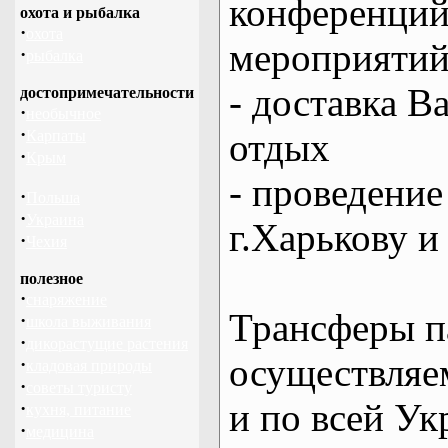
конференций
охота и рыбалка
·
охота
мероприяти
·
рыбалка
- доставка В
достопримечательности
·
необычное
·
отдых
Карпаты
·
Крым
- проведение
·
Польша
·
Украина
г.Харькову и
·
Чехия
полезное
·
снаряжение
Трансферы п
·
школа выживания
·
дикорастущие растения
осуществляем
·
кладовая природы
·
советы туристу
и по всей Ук
·
кухня, питание
·
медицина