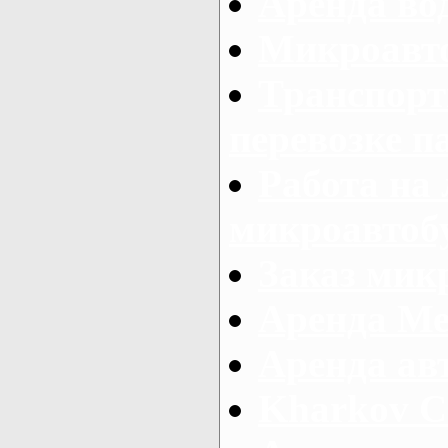
Аренда во
Микроавто
Транспорт
перевозке п
Работа на
микроавтоб
Заказ микр
Аренда Ме
Аренда авт
Kharkov C