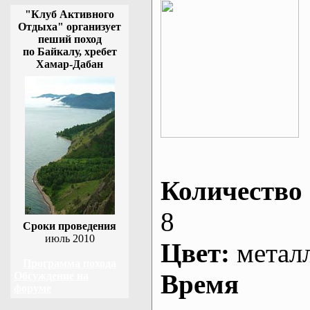
"Клуб Активного
Отдыха" организует
пеший поход
по Байкалу, хребет
Хамар-Дабан
Количество 
8
Сроки проведения
июль 2010
Цвет:
метал
Программа похода
Время
Обсуждение на
форуме