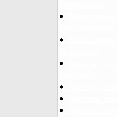
перевозок
Транспорт
пассажиров
Заказ микр
Харьков
Заказать 
свадьбу
Аренда авт
Аренда ми
Аренда ав