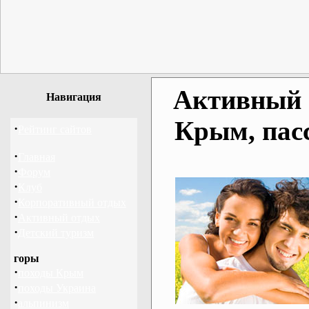
Активный о
Навигация
Крым, пас
·
Рейтинг сайтов
·
Главная
·
Форум
·
Клуб
·
Корпоративный отдых
·
Активный отдых
·
Детский туризм
горы
·
походы Крым
·
походы Украина
·
альпинизм