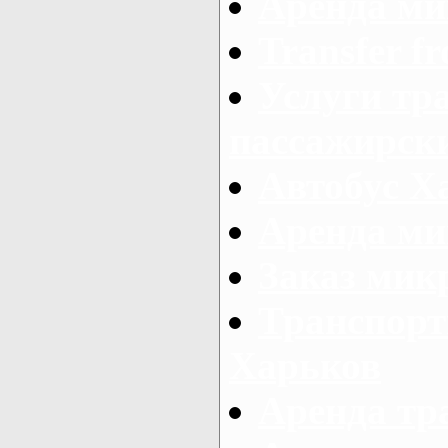
Аренда ми
Transfer fr
Услуги тр
пассажирски
Автобус Х
Аренда ми
Заказ мик
Транспорт
Харьков
Аренда тр