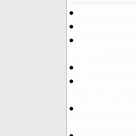
Машина на
Заказ мар
Заказать а
городу
Микроавто
Услуги па
на автобусе
Организац
пассажирски
Заказ микр