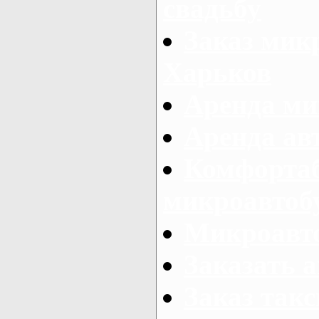
свадьбу
Заказ микр
Харьков
Аренда ми
Аренда ав
Комфорта
микроавтоб
Микроавто
Заказать а
Заказ так