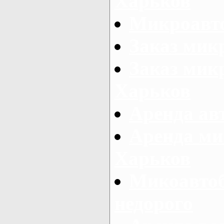
Харьков
Микроавто
Заказ мик
Заказ микр
Харьков
Аренда авт
Аренда ми
Харьков
Микоавтоб
недорого