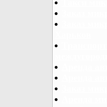
Такси мик
Заказ мик
Заказ мик
Харьков
Транспорт
междугород
Аренда авт
Аренда авт
Заказ микр
Аренда ми