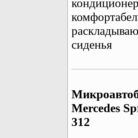
кондиционе
комфортабе
раскладыва
сиденья
Микроавтоб
Mеrcedes Sp
312