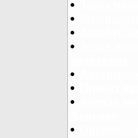
Заказ мик
Микроавто
Автобус 20
Заказ мик
водителем
Автоперев
Прокат ав
Аренда ми
Харьков
Организац