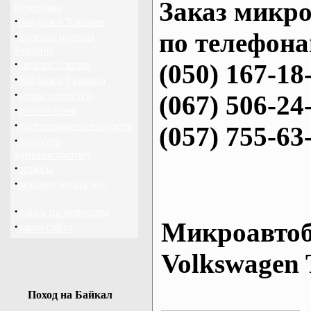
Заказ микро
перевозки
·
байдарки Харьков
по телефона
·
прогноз погоды
Украина
·
каталог ссылок
(050) 167-18
·
байдарки Украина
·
архив новостей
(067) 506-24
·
фотогалерея
·
достопримечательности
(057) 755-63
·
написать
администратору
·
опросы
·
рекомендовать нас
·
поиск по новостям
Микроавтоб
·
карта сайта
Volkswagen 
Поход на Байкал