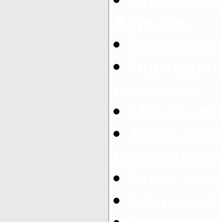
Харьков
Микроавто
Организац
перевозок
Микроавто
Заказ мик
пассажирск
Заказ мик
Аренда авт
Заказ мик