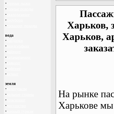
·
горные лыжи
·
горные походы
Пассаж
·
скалолазание
·
сноуборд
Харьков, 
·
треккинг, походы
Харьков, а
вода
·
байдарки
заказа
·
виндсерфинг
·
дайвинг
·
катамаранинг
·
каякинг
·
рафтинг
·
яхтинг
земля
·
велотуризм
На рынке па
·
дальние страны
·
геокэшинг
Харькове мы
·
диггерство
·
конный туризм