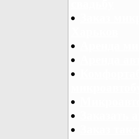
свадьбу
Заказ микр
Харьков
Аренда ми
Аренда ав
Комфорта
микроавтоб
Микроавто
Заказать а
Заказ так