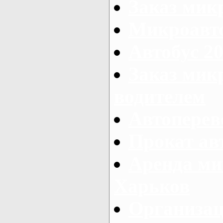
Заказ мик
Микроавто
Автобус 20
Заказ мик
водителем
Автоперев
Прокат ав
Аренда ми
Харьков
Организац