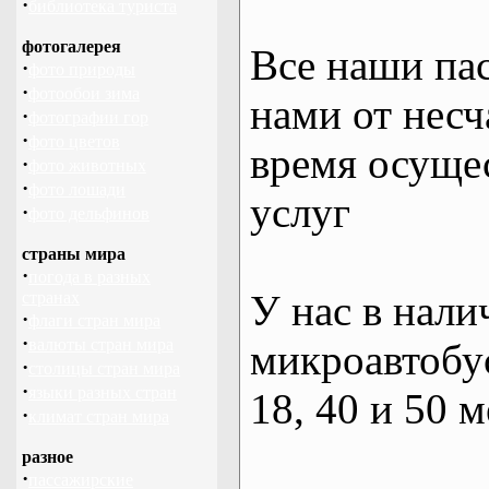
·
библиотека туриста
фотогалерея
Все наши па
·
фото природы
·
фотообои зима
нами от несч
·
фотографии гор
·
фото цветов
время осуще
·
фото животных
·
фото лошади
услуг
·
фото дельфинов
страны мира
·
погода в разных
У нас в нали
странах
·
флаги стран мира
·
валюты стран мира
микроавтобус
·
столицы стран мира
·
языки разных стран
18, 40 и 50 м
·
климат стран мира
разное
·
пассажирские