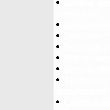
Аренда ми
автобусов
Заказ авто
Заказать 
Заказать 
Микроавто
Аренда авт
Требуется
микроавтоб
Снять мик