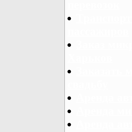
перевозок
Транспорт
пассажиров
Заказ микр
Харьков
Заказать 
свадьбу
Аренда авт
Аренда ми
Аренда ав