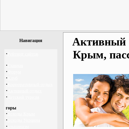
Активный о
Навигация
Крым, пас
·
Рейтинг сайтов
·
Главная
·
Форум
·
Клуб
·
Корпоративный отдых
·
Активный отдых
·
Детский туризм
горы
·
походы Крым
·
походы Украина
·
альпинизм