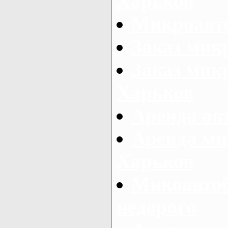
Харьков
Микроавто
Заказ мик
Заказ микр
Харьков
Аренда авт
Аренда ми
Харьков
Микоавтоб
недорого