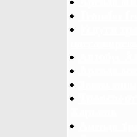
Аренда ми
Transfer fr
Услуги тр
пассажирски
Автобус Х
Аренда ми
Заказ мик
Транспорт
Харьков
Аренда тр