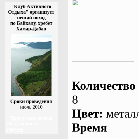
"Клуб Активного
Отдыха" организует
пеший поход
по Байкалу, хребет
Хамар-Дабан
Количество 
8
Сроки проведения
июль 2010
Цвет:
метал
Программа похода
Время
Обсуждение на
форуме