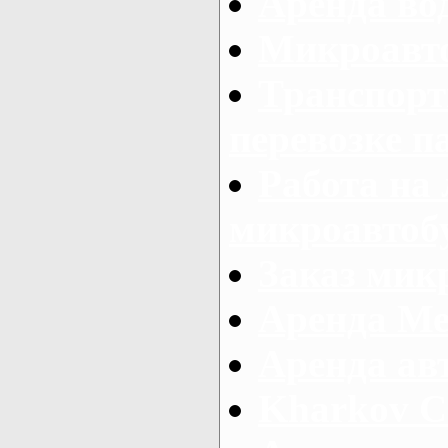
Аренда во
Микроавто
Транспорт
перевозке п
Работа на
микроавтоб
Заказ микр
Аренда Ме
Аренда авт
Kharkov C