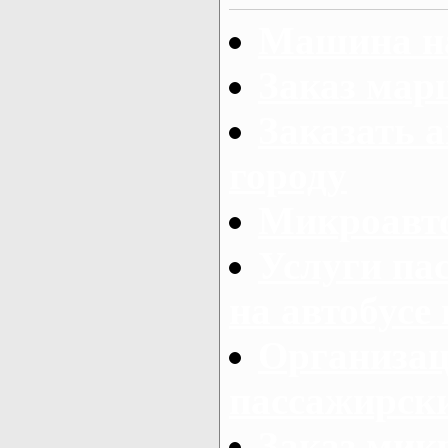
Машина на
Заказ мар
Заказать а
городу
Микроавто
Услуги па
на автобусе
Организац
пассажирски
Заказ микр