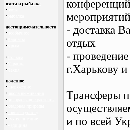
конференций
охота и рыбалка
·
охота
мероприяти
·
рыбалка
- доставка В
достопримечательности
·
необычное
·
отдых
Карпаты
·
Крым
- проведение
·
Польша
·
Украина
г.Харькову и
·
Чехия
полезное
·
снаряжение
Трансферы п
·
школа выживания
·
дикорастущие растения
осуществляем
·
кладовая природы
·
советы туристу
и по всей Ук
·
кухня, питание
·
медицина