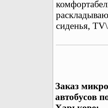
комфортабе
раскладыва
сиденья, T
Заказ микро
автобусов п
Харькове: