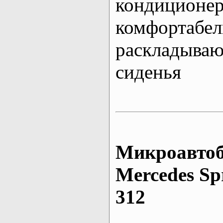
кондиционе
комфортабе
раскладыва
сиденья
Микроавтоб
Mеrcedes Sp
312