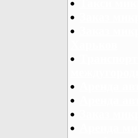
Такси мик
Заказ мик
Заказ мик
Харьков
Транспорт
междугород
Аренда авт
Аренда авт
Заказ микр
Аренда ми