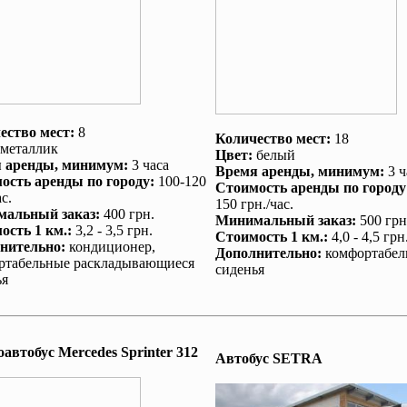
ество мест:
8
Количество мест:
18
металлик
Цвет:
белый
 аренды
, минимум:
3 часа
Время аренды
, минимум:
3 ч
ость аренды по городу
:
100-120
Стоимость аренды по городу
с.
150 грн./час.
альный заказ
:
400 грн.
Минимальный заказ
:
500 грн
ость 1 км.
:
3,2 - 3,5 грн.
Стоимость 1 км.
:
4,0 - 4,5 грн
нительно
:
кондиционер
,
Дополнительно
:
комфортабел
ртабельные раскладывающиеся
сиденья
ья
автобус Mеrcedes Sprinter 312
Автобус SETRA