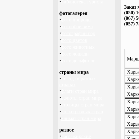
·
библиотека туриста
Заказ 
(050) 
фотогалерея
(067) 
·
фото природы
(057) 
·
фотообои зима
·
фотографии гор
·
фото цветов
·
фото животных
·
фото лошади
Маршр
·
фото дельфинов
Харьк
страны мира
·
погода в разных
Харьк
странах
Харьк
·
флаги стран мира
Харьк
·
валюты стран мира
Харьк
·
столицы стран мира
Харьк
·
языки разных стран
Харьк
·
климат стран мира
Харьк
разное
Харьк
·
пассажирские
Харьк