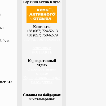
Горячий актив Клуба
й
Контакты
емя
+38 (067) 724-52-13
+38 (057) 750-62-79
info@activeclub.com.ua
, 40 и
activeclub В
КОНТАКТЕ
Корпоративный
отдых
О корпоративном
отдыхе
Корпоративный отдых
ter 313
на байдарках
Сплавы на байдарках
и катамаранах