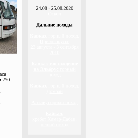
24.08 - 25.08.2020
Оскол
Дальние походы
Кавказ,
горный поход,
Приэльбрусье
23 августа - 3 сентября
2010
Кавказ, восхождение
на Эльбрус
горный
аса
поход
:
250
Кавказ,
горный поход,
.
Домбай
.
р
,
Алтай,
горный поход
Байкал,
хребет Хамар-Дабан,
пеший поход