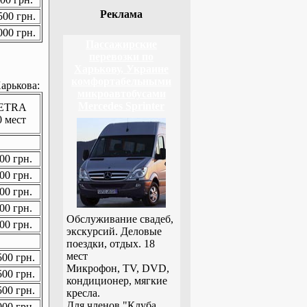
Реклама
00 грн.
00 грн.
Пассажирские
перевозки по
Харькову, Украине
комфортабельными
арькова:
микроавтобусами
Mercedes Sprinter
ETRA
0 мест
00 грн.
00 грн.
00 грн.
00 грн.
Обслуживание свадеб,
00 грн.
экскурсий. Деловые
поездки, отдых. 18
мест
00 грн.
Микрофон, TV, DVD,
00 грн.
кондиционер, мягкие
00 грн.
кресла.
Для членов "Клуба
00 грн.