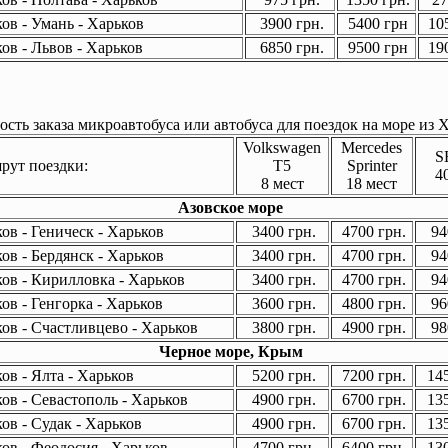
ов - Умань - Харьков
3900 грн.
5400 грн
105
ов - Львов - Харьков
6850 грн.
9500 грн
190
сть заказа микроавтобуса или автобуса для поездок на море из Х
Volkswagen
Mercedes
S
ут поездки:
T5
Sprinter
4
8 мест
18 мест
Азовское море
ов - Геническ - Харьков
3400 грн.
4700 грн.
94
ов - Бердянск - Харьков
3400 грн.
4700 грн.
94
ов - Кирилловка - Харьков
3400 грн.
4700 грн.
94
ов - Генгорка - Харьков
3600 грн.
4800 грн.
96
ов - Счастливцево - Харьков
3800 грн.
4900 грн.
98
Черное море, Крым
ов - Ялта - Харьков
5200 грн.
7200 грн.
145
ов - Севастополь - Харьков
4900 грн.
6700 грн.
135
ов - Судак - Харьков
4900 грн.
6700 грн.
135
ов - Феодосия - Харьков
4700 грн.
6400 грн.
130