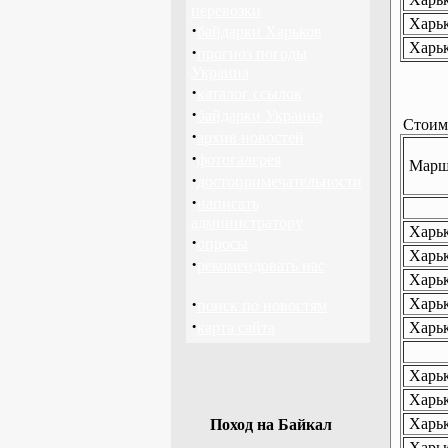
перевозки
Харьк
·
байдарки Харьков
Харьк
·
прогноз погоды
Украина
·
каталог ссылок
·
байдарки Украина
Стоимо
·
архив новостей
·
фотогалерея
Маршр
·
достопримечательности
·
написать
администратору
Харьк
·
опросы
Харьк
·
рекомендовать нас
Харьк
·
Харьк
поиск по новостям
·
карта сайта
Харьк
Харьк
Харьк
Харьк
Поход на Байкал
Харьк