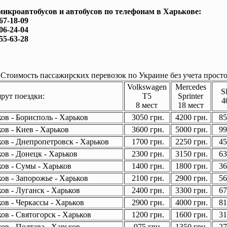
микроавтобусов и автобусов по телефонам в Харькове:
167-18-09
506-24-04
755-63-28
Стоимость пассажирских перевозок по Украине без учета просто
Volkswagen
Mercedes
S
ут поездки:
T5
Sprinter
4
8 мест
18 мест
ов - Борисполь - Харьков
3050 грн.
4200 грн.
85
ов - Киев - Харьков
3600 грн.
5000 грн.
99
ов - Днепропетровск - Харьков
1700 грн.
2250 грн.
45
ов - Донецк - Харьков
2300 грн.
3150 грн.
63
ов - Сумы - Харьков
1400 грн.
1800 грн.
36
ов - Запорожье - Харьков
2100 грн.
2900 грн.
56
ов - Луганск - Харьков
2400 грн.
3300 грн.
67
ов - Черкассы - Харьков
2900 грн.
4000 грн.
81
ов - Святогорск - Харьков
1200 грн.
1600 грн.
31
ов - Полтава - Харьков
975 грн.
1350 грн.
27