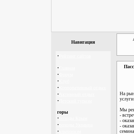
Навигация
·
Рейтинг сайтов
Пасс
·
Главная
·
Форум
·
Клуб
·
Корпоративный отдых
·
На рын
Активный отдых
услуги
·
Детский туризм
Мы реш
горы
- встр
·
походы Крым
- оказ
·
походы Украина
- оказ
·
семина
альпинизм