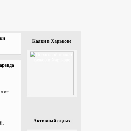
зки
Каяки в Харькове
 аренда
огие
Активный отдых
й,