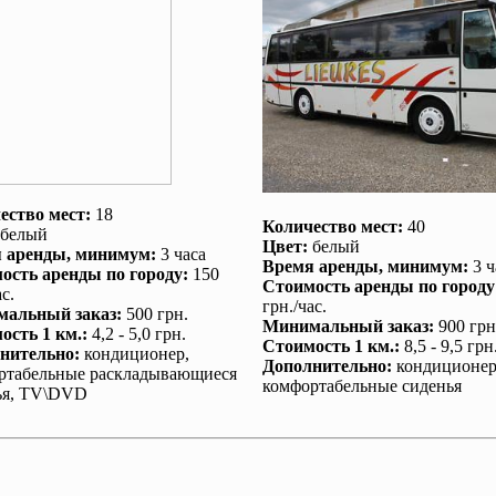
ество мест:
18
Количество мест:
40
белый
Цвет:
белый
 аренды
, минимум:
3 часа
Время аренды
, минимум:
3 ч
ость аренды по городу
:
150
Стоимость аренды по городу
с.
грн./час.
альный заказ
:
500 грн.
Минимальный заказ
:
900 грн
ость 1 км.
:
4,2 - 5,0 грн.
Стоимость 1 км.
:
8,5 - 9,5 грн
нительно
:
кондиционер
,
Дополнительно
:
кондиционе
ртабельные раскладывающиеся
комфортабельные сиденья
ья, TV\DVD