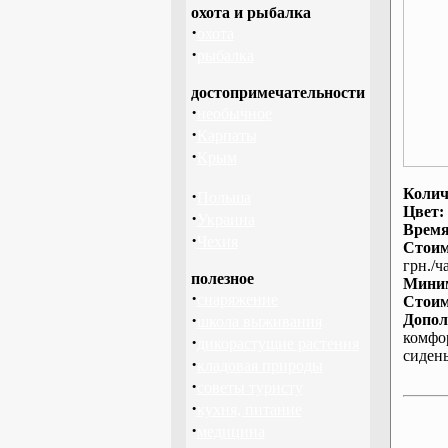
охота и рыбалка
·
охота
·
рыбалка
достопримечательности
·
необычное
·
Карпаты
·
Крым
Колич
·
Польша
Цвет:
·
Украина
Время
·
Чехия
Стоим
грн./ча
полезное
Миним
·
снаряжение
Стоим
·
Допол
школа выживания
комфо
·
дикорастущие растения
сиден
·
кладовая природы
·
советы туристу
·
кухня, питание
·
медицина