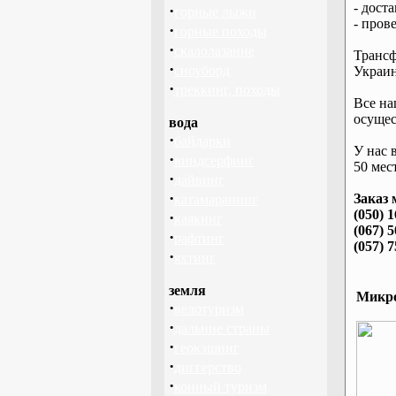
- дост
·
горные лыжи
- пров
·
горные походы
·
скалолазание
Трансф
·
сноуборд
Украин
·
треккинг, походы
Все на
осущес
вода
·
байдарки
У нас 
·
виндсерфинг
50 мест
·
дайвинг
·
Заказ 
катамаранинг
(050) 
·
каякинг
(067) 
·
рафтинг
(057) 
·
яхтинг
земля
Микро
·
велотуризм
·
дальние страны
·
геокэшинг
·
диггерство
·
конный туризм