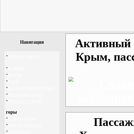
Активный о
Навигация
Крым, пас
·
Рейтинг сайтов
·
Главная
·
Форум
·
Клуб
·
Корпоративный отдых
·
Активный отдых
·
Детский туризм
горы
·
Пассаж
походы Крым
·
походы Украина
·
альпинизм