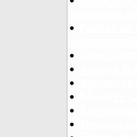
перевозке п
Работа на
микроавтоб
Заказ микр
Аренда Ме
Аренда авт
Kharkov C
Аренда ми
Transfer fr