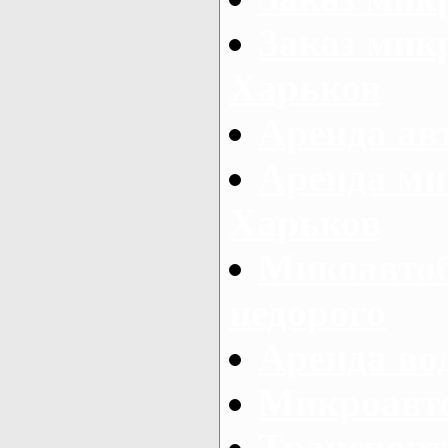
Заказ микр
Харьков
Аренда авт
Аренда ми
Харьков
Микоавтоб
недорого
Аренда во
Микроавто
Транспорт