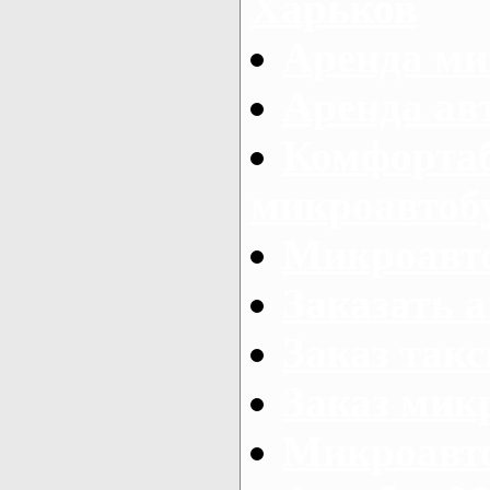
Харьков
Аренда ми
Аренда ав
Комфорта
микроавтоб
Микроавто
Заказать а
Заказ так
Заказ мик
Микроавто