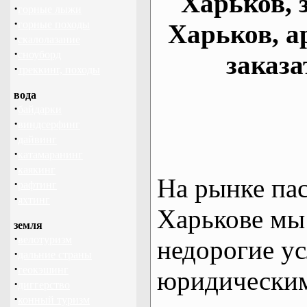
Харьков, 
·
горные лыжи
·
горные походы
Харьков, а
·
скалолазание
·
сноуборд
заказа
·
треккинг, походы
вода
·
байдарки
·
виндсерфинг
·
дайвинг
·
катамаранинг
·
каякинг
На рынке па
·
рафтинг
·
яхтинг
Харькове мы
земля
·
велотуризм
недорогие ус
·
дальние страны
·
геокэшинг
юридическим
·
диггерство
·
конный туризм