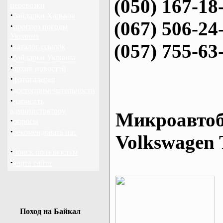
(050) 167-18
перевозки
·
байдарки Харьков
(067) 506-24
·
прогноз погоды
Украина
(057) 755-63
·
каталог ссылок
·
байдарки Украина
·
архив новостей
·
фотогалерея
·
достопримечательности
·
написать
администратору
Микроавтоб
·
опросы
·
рекомендовать нас
Volkswagen 
·
поиск по новостям
·
карта сайта
Поход на Байкал