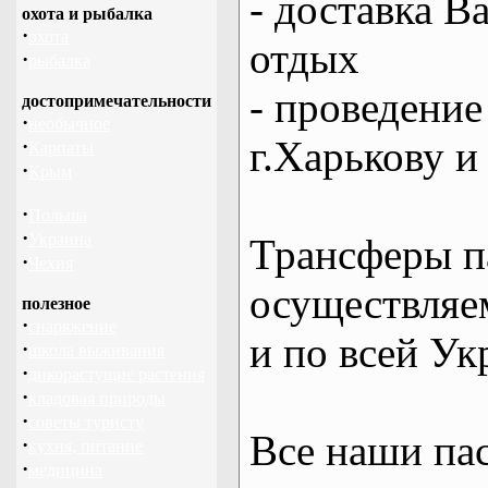
- доставка В
охота и рыбалка
·
охота
отдых
·
рыбалка
- проведение
достопримечательности
·
необычное
г.Харькову и
·
Карпаты
·
Крым
·
Польша
·
Украина
Трансферы п
·
Чехия
осуществляем
полезное
·
снаряжение
и по всей Ук
·
школа выживания
·
дикорастущие растения
·
кладовая природы
·
советы туристу
Все наши па
·
кухня, питание
·
медицина