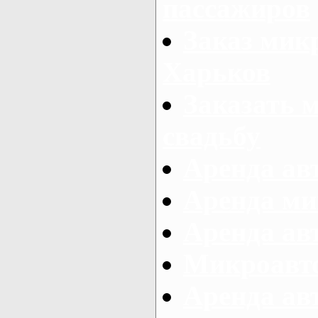
пассажиров
Заказ микр
Харьков
Заказать 
свадьбу
Аренда авт
Аренда ми
Аренда ав
Микроавтоб
Аренда авт