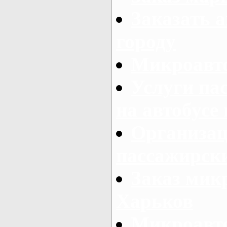
Заказать а
городу
Микроавто
Услуги па
на автобусе
Организац
пассажирски
Заказ микр
Харьков
Микроавто