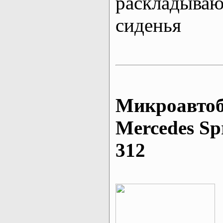
раскладыва
сиденья
Микроавтоб
Mеrcedes Sp
312