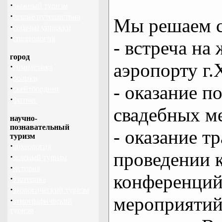
·
лыжный туризм
·
пешие путешествия
Мы решаем с
·
собачьи упряжки
·
спелеология
- встреча на 
город
аэропорту г.
·
гимнастика
·
ролики
- оказание 
·
скейтбординг
·
фитнес
свадебных м
научно-
познавательный
- оказание т
туризм
·
археология
проведении 
·
зеленый туризм
·
история
конференций
·
эзотерика
·
экологический туризм
мероприяти
·
этнографический
туризм