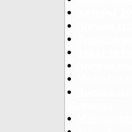
Автобус 50
Аренда тр
Туристиче
Заказ авто
Аренда ав
Микроавто
Аренда ми
Харьков
Микроавто
Заказ мик