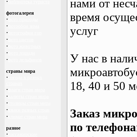
нами от несч
·
библиотека туриста
фотогалерея
время осуще
·
фото природы
·
фотообои зима
услуг
·
фотографии гор
·
фото цветов
·
фото животных
·
фото лошади
У нас в нали
·
фото дельфинов
микроавтобус
страны мира
·
погода в разных
18, 40 и 50 м
странах
·
флаги стран мира
·
валюты стран мира
·
столицы стран мира
·
Заказ микро
языки разных стран
·
климат стран мира
по телефона
разное
·
пассажирские