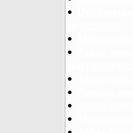
Организац
перевозок
Микроавто
Заказ мик
пассажирск
Заказ мик
Аренда авт
Заказ мик
Микроавто
Заказ микр