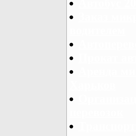
Автобус 20
Заказ мик
водителем
Автоперев
Прокат ав
Аренда ми
Харьков
Организац
перевозок
Транспорт