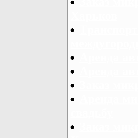
Заказ мик
Харьков
Транспорт
междугород
Аренда авт
Аренда авт
Заказ микр
Аренда ми
свадьбу
Заказ микр