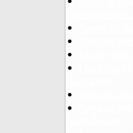
Услуги тр
пассажирски
Автобус Х
Аренда ми
Заказ мик
Транспорт
Харьков
Аренда тр
Аренда ми
автобусов