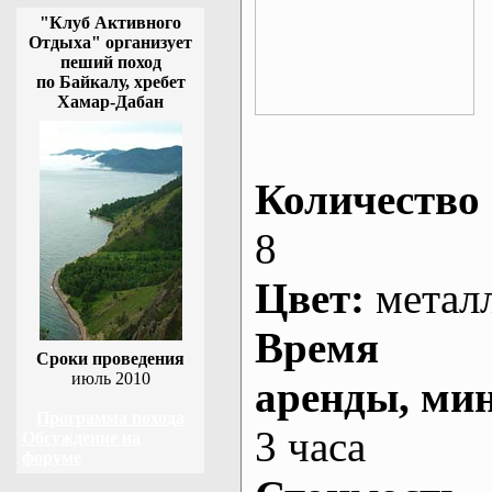
"Клуб Активного
Отдыха" организует
пеший поход
по Байкалу, хребет
Хамар-Дабан
Количество 
8
Цвет:
метал
Время
Сроки проведения
июль 2010
аренды
, ми
Программа похода
3 часа
Обсуждение на
форуме