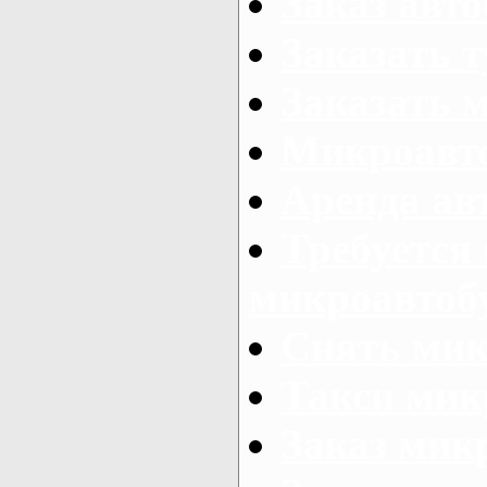
Заказ авто
Заказать 
Заказать 
Микроавто
Аренда авт
Требуется
микроавтоб
Снять мик
Такси мик
Заказ мик