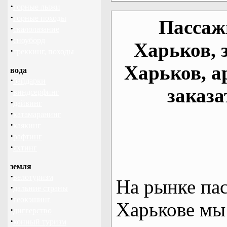
·
горные лыжи
·
горные походы
Пассаж
·
скалолазание
·
сноуборд
Харьков, 
·
треккинг, походы
Харьков, а
вода
·
байдарки
заказа
·
виндсерфинг
·
дайвинг
·
катамаранинг
·
каякинг
·
рафтинг
·
яхтинг
земля
·
велотуризм
На рынке па
·
дальние страны
·
геокэшинг
Харькове мы
·
диггерство
·
конный туризм