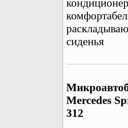
кондиционе
комфортабе
раскладыва
сиденья
Микроавтоб
Mеrcedes Sp
312