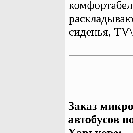
комфортабе
раскладыва
сиденья, T
Заказ микро
автобусов п
Харькове: