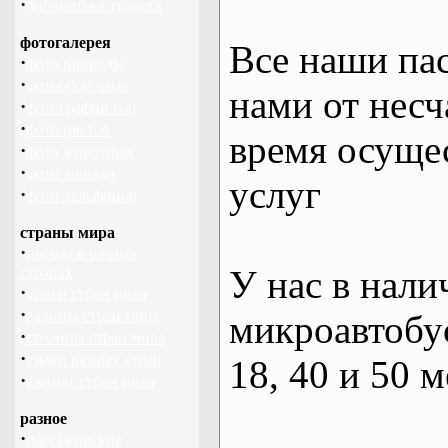
·
библиотека туриста
фотогалерея
Все наши па
·
фото природы
·
фотообои зима
нами от несч
·
фотографии гор
·
фото цветов
время осуще
·
фото животных
·
фото лошади
услуг
·
фото дельфинов
страны мира
·
погода в разных
У нас в нали
странах
·
флаги стран мира
·
валюты стран мира
микроавтобус
·
столицы стран мира
·
языки разных стран
18, 40 и 50 м
·
климат стран мира
разное
·
пассажирские