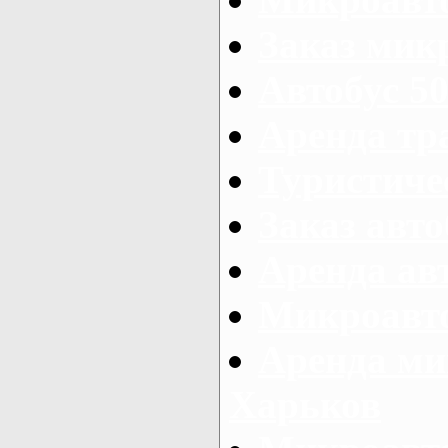
Заказ микр
Автобус 50
Аренда тр
Туристиче
Заказ авто
Аренда ав
Микроавто
Аренда ми
Харьков