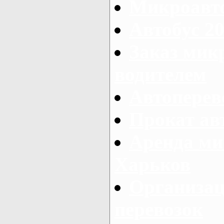
Микроавто
Автобус 20
Заказ мик
водителем
Автоперев
Прокат ав
Аренда ми
Харьков
Организац
перевозок