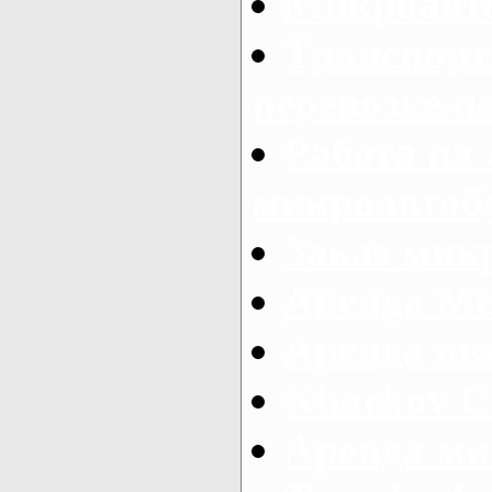
Микроавто
Транспорт
перевозке п
Работа на
микроавтоб
Заказ микр
Аренда Ме
Аренда авт
Kharkov C
Аренда ми