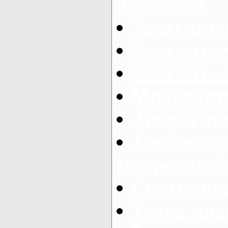
автобусов
Заказ авто
Заказать 
Заказать 
Микроавто
Аренда авт
Требуется
микроавтоб
Снять мик
Такси мик