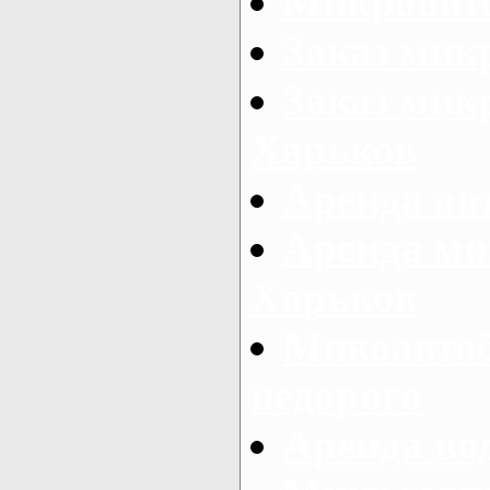
Микроавто
Заказ мик
Заказ микр
Харьков
Аренда авт
Аренда ми
Харьков
Микоавтоб
недорого
Аренда во