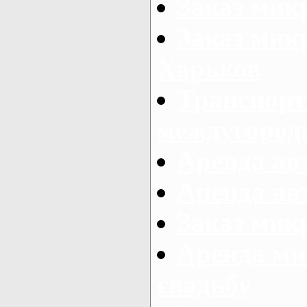
Заказ мик
Заказ мик
Харьков
Транспорт
междугород
Аренда авт
Аренда авт
Заказ микр
Аренда ми
свадьбу