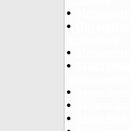
Микроавто
Организац
перевозок
Микроавто
Заказ мик
пассажирск
Заказ мик
Аренда авт
Заказ мик
Микроавто