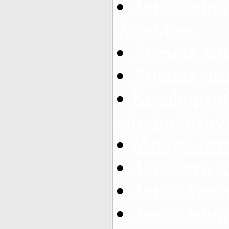
Заказ микр
Харьков
Аренда ми
Аренда ав
Комфорта
микроавтоб
Микроавто
Заказать а
Заказ так
Заказ мик