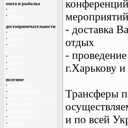
конференций
охота и рыбалка
·
охота
мероприяти
·
рыбалка
- доставка В
достопримечательности
·
необычное
·
отдых
Карпаты
·
Крым
- проведение
·
Польша
·
Украина
г.Харькову и
·
Чехия
полезное
·
снаряжение
Трансферы п
·
школа выживания
·
дикорастущие растения
осуществляем
·
кладовая природы
·
советы туристу
и по всей Ук
·
кухня, питание
·
медицина