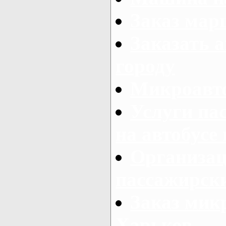
Заказ мар
Заказать а
городу
Микроавто
Услуги па
на автобусе
Организац
пассажирски
Заказ микр
Харьков