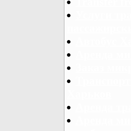
Transfer fr
Услуги тр
пассажирски
Автобус Х
Аренда ми
Заказ мик
Транспорт
Харьков
Аренда тр
Аренда ми