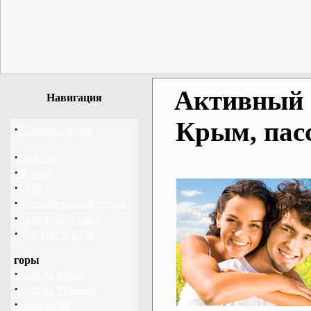
Активный о
Навигация
Крым, пас
·
Рейтинг сайтов
·
Главная
·
Форум
·
Клуб
·
Корпоративный отдых
·
Активный отдых
·
Детский туризм
горы
·
походы Крым
·
походы Украина
·
альпинизм