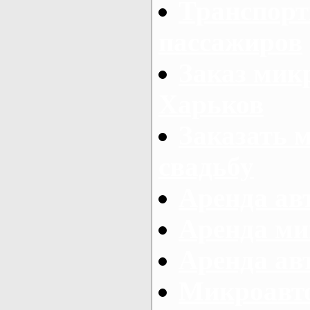
Транспорт
пассажиров
Заказ микр
Харьков
Заказать 
свадьбу
Аренда авт
Аренда ми
Аренда ав
Микроавтоб