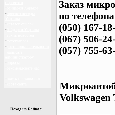
Заказ микро
перевозки
·
байдарки Харьков
по телефона
·
прогноз погоды
Украина
·
каталог ссылок
(050) 167-18
·
байдарки Украина
·
архив новостей
(067) 506-24
·
фотогалерея
·
достопримечательности
(057) 755-63
·
написать
администратору
·
опросы
·
рекомендовать нас
·
поиск по новостям
Микроавтоб
·
карта сайта
Volkswagen 
Поход на Байкал