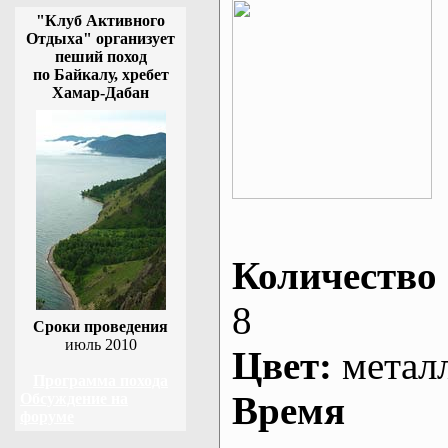
"Клуб Активного
Отдыха" организует
пеший поход
по Байкалу, хребет
Хамар-Дабан
Количество 
8
Сроки проведения
июль 2010
Цвет:
метал
Программа похода
Время
Обсуждение на
форуме