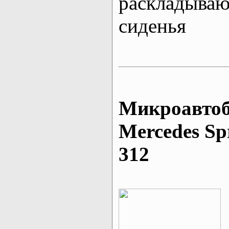
раскладыва
сиденья
Микроавтоб
Mеrcedes Sp
312