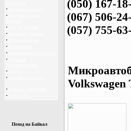
(050) 167-18
перевозки
·
байдарки Харьков
(067) 506-24
·
прогноз погоды
Украина
(057) 755-63
·
каталог ссылок
·
байдарки Украина
·
архив новостей
·
фотогалерея
·
достопримечательности
·
написать
администратору
Микроавтоб
·
опросы
·
рекомендовать нас
Volkswagen 
·
поиск по новостям
·
карта сайта
Поход на Байкал