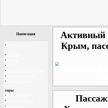
Активный о
Навигация
Крым, пас
·
Рейтинг сайтов
·
Главная
·
Форум
·
Клуб
·
Корпоративный отдых
·
Активный отдых
·
Детский туризм
горы
·
Пассаж
походы Крым
·
походы Украина
·
альпинизм