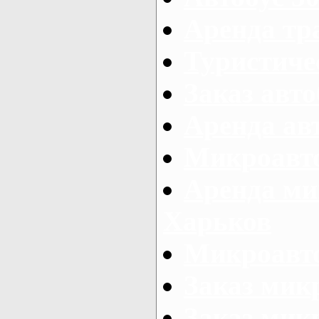
Аренда тр
Туристиче
Заказ авто
Аренда ав
Микроавто
Аренда ми
Харьков
Микроавто
Заказ мик
Заказ микр