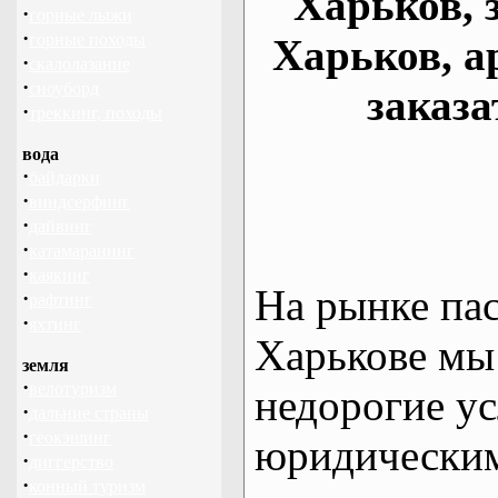
Харьков, 
·
горные лыжи
·
горные походы
Харьков, а
·
скалолазание
·
сноуборд
заказа
·
треккинг, походы
вода
·
байдарки
·
виндсерфинг
·
дайвинг
·
катамаранинг
·
каякинг
На рынке па
·
рафтинг
·
яхтинг
Харькове мы
земля
·
велотуризм
недорогие ус
·
дальние страны
·
геокэшинг
юридическим
·
диггерство
·
конный туризм