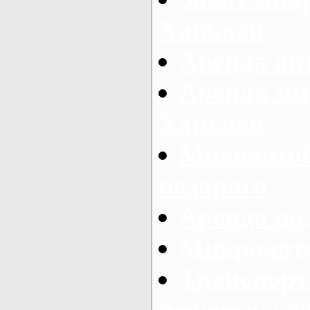
Харьков
Аренда авт
Аренда ми
Харьков
Микоавтоб
недорого
Аренда во
Микроавто
Транспорт
перевозке п