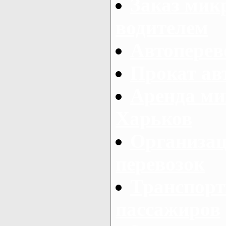
Заказ мик
водителем
Автоперев
Прокат ав
Аренда ми
Харьков
Организац
перевозок
Транспорт
пассажиров