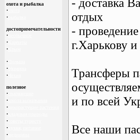
- доставка В
охота и рыбалка
·
охота
отдых
·
рыбалка
- проведение
достопримечательности
·
необычное
г.Харькову и
·
Карпаты
·
Крым
·
Польша
·
Украина
Трансферы п
·
Чехия
осуществляем
полезное
·
снаряжение
и по всей Ук
·
школа выживания
·
дикорастущие растения
·
кладовая природы
·
советы туристу
Все наши па
·
кухня, питание
·
медицина