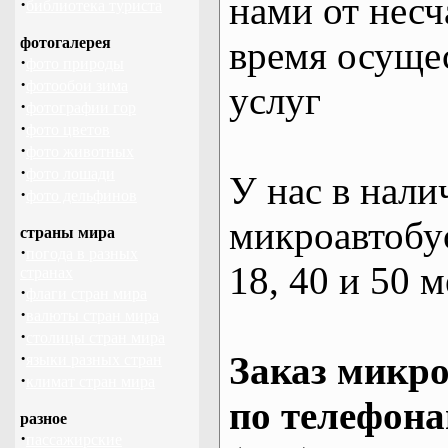
нами от несч
·
библиотека туриста
фотогалерея
время осуще
·
фото природы
·
фотообои зима
услуг
·
фотографии гор
·
фото цветов
·
фото животных
·
фото лошади
У нас в нали
·
фото дельфинов
микроавтобус
страны мира
·
погода в разных
18, 40 и 50 м
странах
·
флаги стран мира
·
валюты стран мира
·
столицы стран мира
·
Заказ микро
языки разных стран
·
климат стран мира
по телефона
разное
·
пассажирские