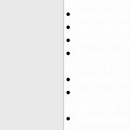
пассажирски
Автобус Х
Аренда ми
Заказ мик
Транспорт
Харьков
Аренда тр
Аренда ми
автобусов
Заказ авто