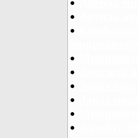
Аренда ми
Аренда ав
Комфорта
микроавтоб
Микроавто
Заказать а
Заказ так
Заказ мик
Микроавто
Автобус 20