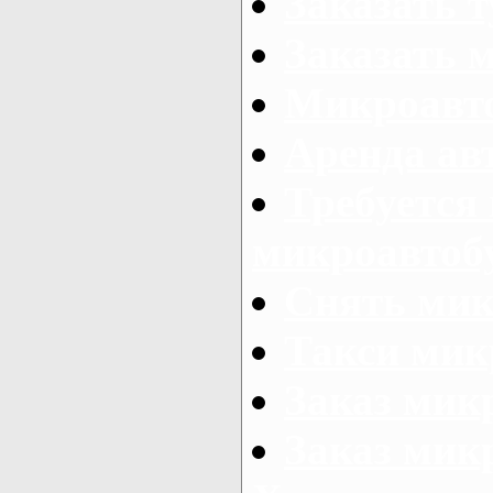
Заказать 
Заказать 
Микроавто
Аренда авт
Требуется
микроавтоб
Снять мик
Такси мик
Заказ мик
Заказ мик