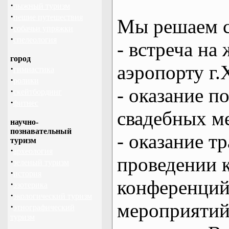
·
лыжный туризм
·
пешие путешествия
Мы решаем с
·
собачьи упряжки
·
спелеология
- встреча на 
город
аэропорту г.
·
гимнастика
·
ролики
- оказание 
·
скейтбординг
·
фитнес
свадебных м
научно-
познавательный
- оказание т
туризм
·
археология
проведении 
·
зеленый туризм
·
история
конференций
·
эзотерика
·
экологический туризм
мероприяти
·
этнографический
туризм