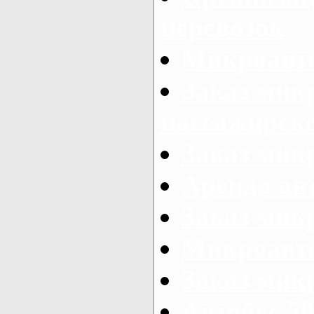
перевозок
Микроавто
Заказ мик
пассажирск
Заказ мик
Аренда авт
Заказ мик
Микроавто
Заказ микр
Автобус 50