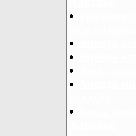
Харьков
Транспорт
междугород
Аренда авт
Аренда авт
Заказ микр
Аренда ми
свадьбу
Заказ микр
Харьков