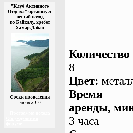
"Клуб Активного
Отдыха" организует
пеший поход
по Байкалу, хребет
Хамар-Дабан
Количество 
8
Цвет:
метал
Время
Сроки проведения
июль 2010
аренды
, ми
Программа похода
3 часа
Обсуждение на
форуме