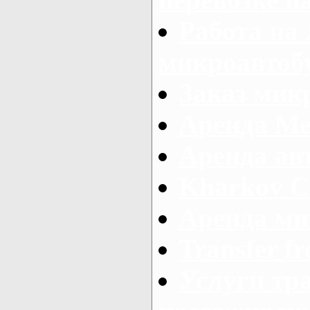
Работа на
микроавтоб
Заказ микр
Аренда Ме
Аренда авт
Kharkov C
Аренда ми
Transfer fr
Услуги тр