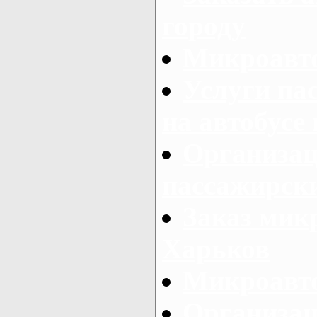
городу
Микроавто
Услуги па
на автобусе
Организац
пассажирски
Заказ микр
Харьков
Микроавто
Организац