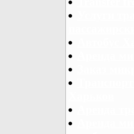
Transfer fr
Услуги тр
пассажирски
Автобус Х
Аренда ми
Заказ мик
Транспорт
Харьков
Аренда тр
Аренда ми