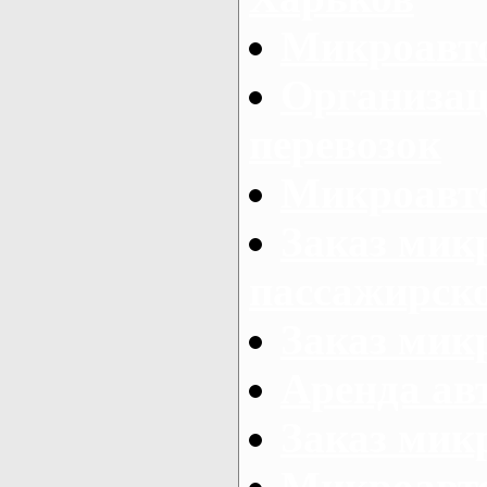
Микроавто
Организац
перевозок
Микроавто
Заказ мик
пассажирск
Заказ мик
Аренда авт
Заказ мик
Микроавто