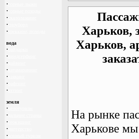
·
горные лыжи
·
горные походы
Пассаж
·
скалолазание
·
сноуборд
Харьков, 
·
треккинг, походы
Харьков, а
вода
·
байдарки
заказа
·
виндсерфинг
·
дайвинг
·
катамаранинг
·
каякинг
·
рафтинг
·
яхтинг
земля
·
велотуризм
На рынке па
·
дальние страны
·
геокэшинг
Харькове мы
·
диггерство
·
конный туризм