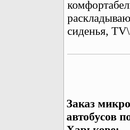
комфортабе
раскладыва
сиденья, T
Заказ микро
автобусов п
Харькове: