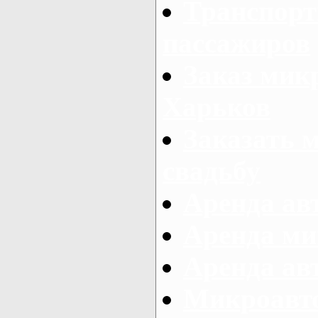
Транспорт
пассажиров
Заказ микр
Харьков
Заказать 
свадьбу
Аренда авт
Аренда ми
Аренда ав
Микроавтоб