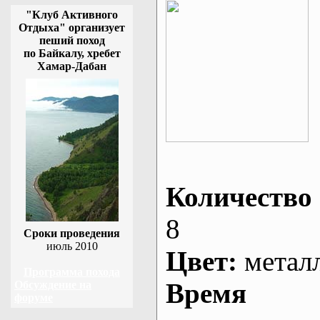
"Клуб Активного
Отдыха" организует
пеший поход
по Байкалу, хребет
Хамар-Дабан
Количество 
8
Сроки проведения
июль 2010
Цвет:
метал
Программа похода
Время
Обсуждение на
форуме