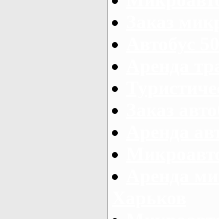
Заказ микр
Автобус 50
Аренда тр
Туристиче
Заказ авто
Аренда ав
Микроавто
Аренда ми
Харьков