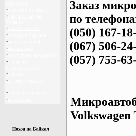
Заказ микро
перевозки
·
байдарки Харьков
по телефона
·
прогноз погоды
Украина
·
каталог ссылок
(050) 167-18
·
байдарки Украина
·
архив новостей
(067) 506-24
·
фотогалерея
·
достопримечательности
(057) 755-63
·
написать
администратору
·
опросы
·
рекомендовать нас
·
поиск по новостям
Микроавтоб
·
карта сайта
Volkswagen 
Поход на Байкал