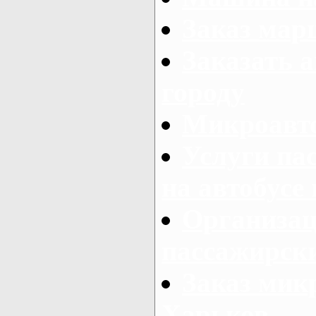
Заказ мар
Заказать а
городу
Микроавто
Услуги па
на автобусе
Организац
пассажирски
Заказ микр
Харьков