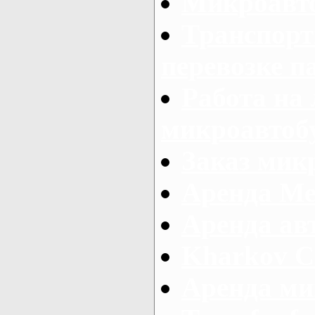
Микроавто
Транспорт
перевозке п
Работа на
микроавтоб
Заказ микр
Аренда Ме
Аренда авт
Kharkov C
Аренда ми