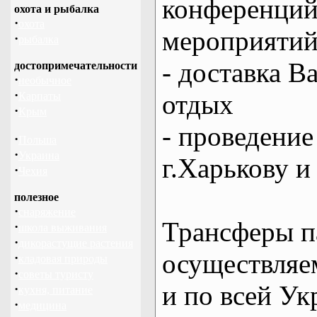
конференций
охота и рыбалка
·
охота
мероприяти
·
рыбалка
- доставка В
достопримечательности
·
необычное
·
отдых
Карпаты
·
Крым
- проведение
·
Польша
·
Украина
г.Харькову и
·
Чехия
полезное
·
снаряжение
Трансферы п
·
школа выживания
·
дикорастущие растения
осуществляем
·
кладовая природы
·
советы туристу
и по всей Ук
·
кухня, питание
·
медицина