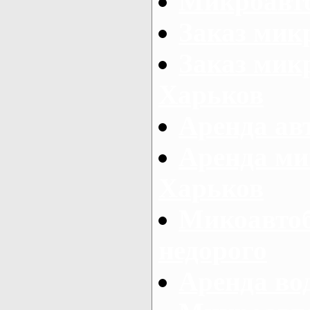
Микроавто
Заказ мик
Заказ микр
Харьков
Аренда авт
Аренда ми
Харьков
Микоавтоб
недорого
Аренда во