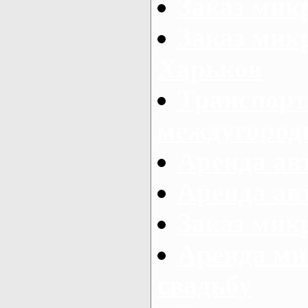
Заказ мик
Заказ мик
Харьков
Транспорт
междугород
Аренда авт
Аренда авт
Заказ микр
Аренда ми
свадьбу