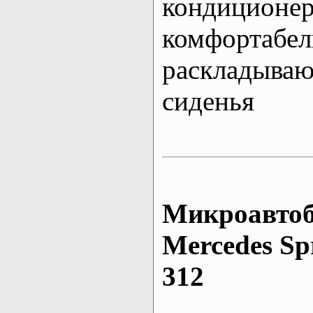
кондиционе
комфортабе
раскладыва
сиденья
Микроавтоб
Mеrcedes Sp
312