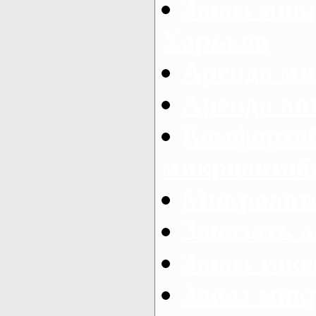
Заказ микр
Харьков
Аренда ми
Аренда ав
Комфорта
микроавтоб
Микроавто
Заказать а
Заказ так
Заказ мик