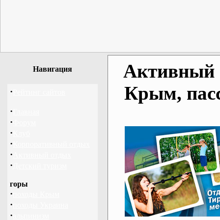
Активный о
Навигация
Крым, пас
·
Рейтинг сайтов
·
Главная
·
Форум
·
Клуб
·
Корпоративный отдых
·
Активный отдых
·
Детский туризм
горы
·
походы Крым
·
походы Украина
·
альпинизм