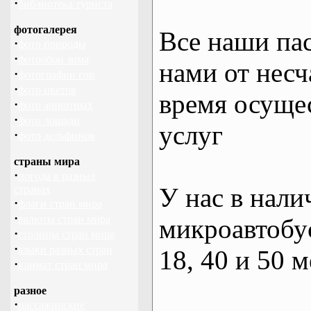
·
библиотека туриста
фотогалерея
Все наши па
·
фото природы
·
фотообои зима
нами от несч
·
фотографии гор
·
фото цветов
время осуще
·
фото животных
·
фото лошади
услуг
·
фото дельфинов
страны мира
·
погода в разных
У нас в нали
странах
·
флаги стран мира
·
валюты стран мира
микроавтобус
·
столицы стран мира
·
языки разных стран
18, 40 и 50 м
·
климат стран мира
разное
·
пассажирские