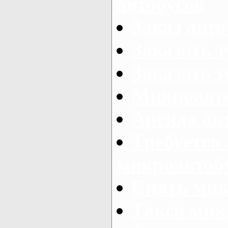
автобусов
Заказ авто
Заказать 
Заказать 
Микроавто
Аренда авт
Требуется
микроавтоб
Снять мик
Такси мик