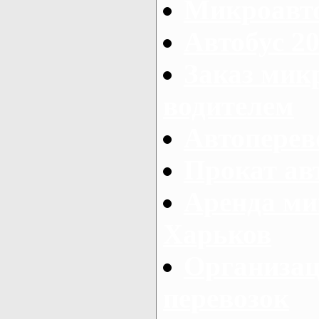
Микроавто
Автобус 20
Заказ мик
водителем
Автоперев
Прокат ав
Аренда ми
Харьков
Организац
перевозок