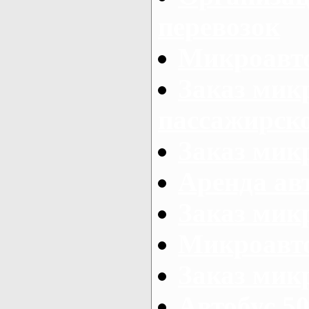
перевозок
Микроавто
Заказ мик
пассажирск
Заказ мик
Аренда авт
Заказ мик
Микроавто
Заказ микр
Автобус 50