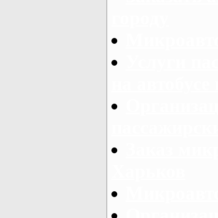
городу
Микроавто
Услуги па
на автобусе
Организац
пассажирски
Заказ микр
Харьков
Микроавто
Организац