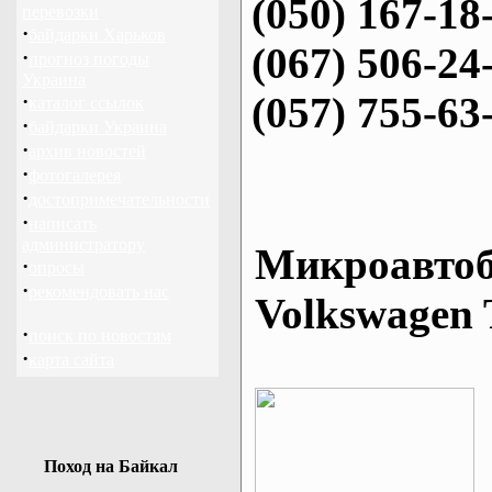
(050) 167-18
перевозки
·
байдарки Харьков
(067) 506-24
·
прогноз погоды
Украина
(057) 755-63
·
каталог ссылок
·
байдарки Украина
·
архив новостей
·
фотогалерея
·
достопримечательности
·
написать
администратору
Микроавтоб
·
опросы
·
рекомендовать нас
Volkswagen 
·
поиск по новостям
·
карта сайта
Поход на Байкал