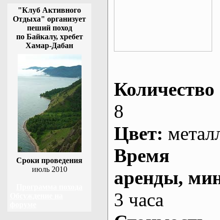
"Клуб Активного
Отдыха" организует
пеший поход
по Байкалу, хребет
Хамар-Дабан
Количество 
8
Цвет:
метал
Время
Сроки проведения
июль 2010
аренды
, ми
Программа похода
3 часа
Обсуждение на
форуме