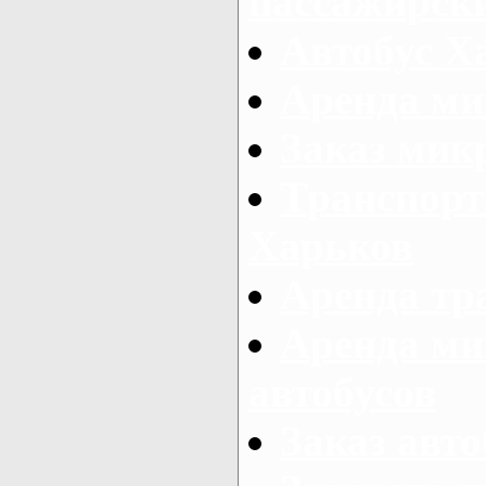
пассажирски
Автобус Х
Аренда ми
Заказ мик
Транспорт
Харьков
Аренда тр
Аренда ми
автобусов
Заказ авто