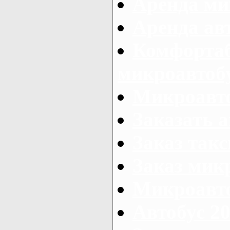
Аренда ми
Аренда ав
Комфорта
микроавтоб
Микроавто
Заказать а
Заказ так
Заказ мик
Микроавто
Автобус 20