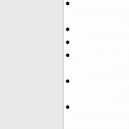
Заказ мик
водителем
Автоперев
Прокат ав
Аренда ми
Харьков
Организац
перевозок
Транспорт
пассажиров