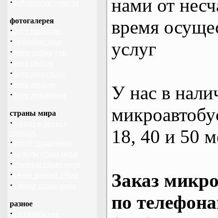
нами от несч
·
библиотека туриста
фотогалерея
время осуще
·
фото природы
·
фотообои зима
услуг
·
фотографии гор
·
фото цветов
·
фото животных
·
фото лошади
У нас в нали
·
фото дельфинов
микроавтобус
страны мира
·
погода в разных
18, 40 и 50 м
странах
·
флаги стран мира
·
валюты стран мира
·
столицы стран мира
·
Заказ микро
языки разных стран
·
климат стран мира
по телефона
разное
·
пассажирские