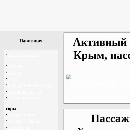
Активный о
Навигация
Крым, пас
·
Рейтинг сайтов
·
Главная
·
Форум
·
Клуб
·
Корпоративный отдых
·
Активный отдых
·
Детский туризм
горы
·
Пассаж
походы Крым
·
походы Украина
·
альпинизм