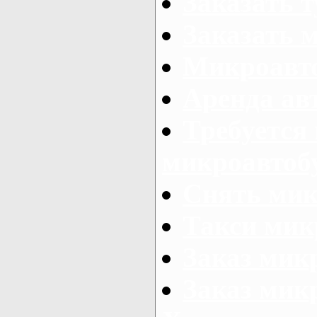
Заказать 
Заказать 
Микроавто
Аренда авт
Требуется
микроавтоб
Снять мик
Такси мик
Заказ мик
Заказ мик