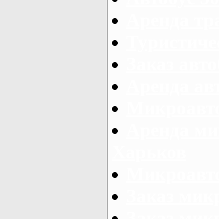
Аренда тр
Туристиче
Заказ авто
Аренда ав
Микроавто
Аренда ми
Харьков
Микроавто
Заказ мик
Заказ микр