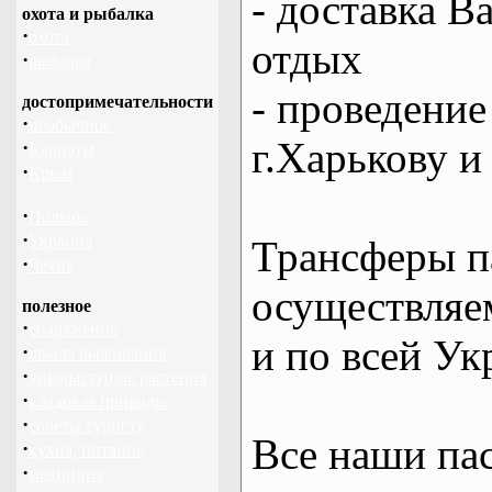
- доставка В
охота и рыбалка
·
охота
отдых
·
рыбалка
- проведение
достопримечательности
·
необычное
г.Харькову и
·
Карпаты
·
Крым
·
Польша
·
Украина
Трансферы п
·
Чехия
осуществляем
полезное
·
снаряжение
и по всей Ук
·
школа выживания
·
дикорастущие растения
·
кладовая природы
·
советы туристу
Все наши па
·
кухня, питание
·
медицина