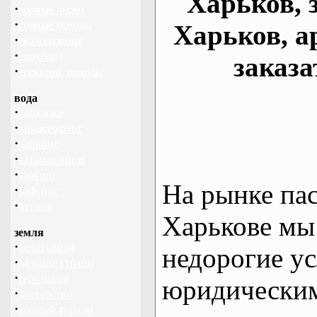
Харьков, 
·
горные лыжи
·
горные походы
Харьков, а
·
скалолазание
·
сноуборд
заказа
·
треккинг, походы
вода
·
байдарки
·
виндсерфинг
·
дайвинг
·
катамаранинг
·
каякинг
На рынке па
·
рафтинг
·
яхтинг
Харькове мы
земля
·
велотуризм
недорогие ус
·
дальние страны
·
геокэшинг
юридическим
·
диггерство
·
конный туризм