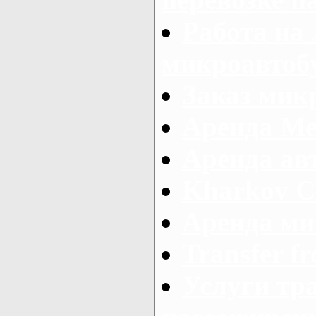
Работа на
микроавтоб
Заказ микр
Аренда Ме
Аренда авт
Kharkov C
Аренда ми
Transfer fr
Услуги тр