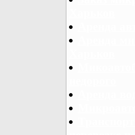
Харьков
Аренда авт
Аренда ми
Харьков
Микоавтоб
недорого
Аренда во
Микроавто
Транспорт
перевозке п