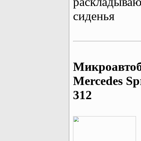
раскладыва
сиденья
Микроавтоб
Mеrcedes Sp
312