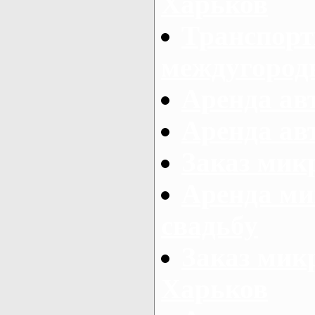
Харьков
Транспорт
междугород
Аренда авт
Аренда авт
Заказ микр
Аренда ми
свадьбу
Заказ микр
Харьков