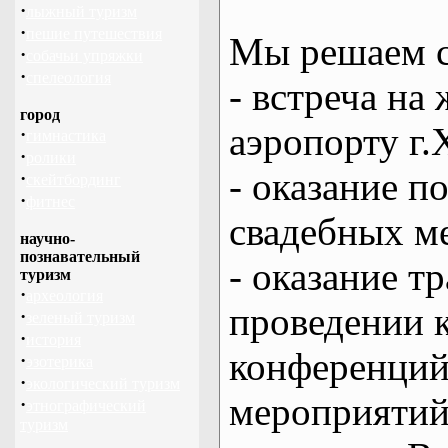
·
лыжный туризм
·
пешие путешествия
Мы решаем с
·
собачьи упряжки
·
спелеология
- встреча на 
город
аэропорту г.
·
гимнастика
·
ролики
- оказание 
·
скейтбординг
·
фитнес
свадебных м
научно-
познавательный
- оказание т
туризм
·
археология
проведении 
·
зеленый туризм
·
история
конференций
·
эзотерика
·
экологический туризм
мероприяти
·
этнографический
туризм