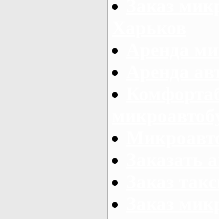
Заказ микр
Харьков
Аренда ми
Аренда ав
Комфорта
микроавтоб
Микроавто
Заказать а
Заказ так
Заказ мик