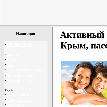
Активный о
Навигация
Крым, пас
·
Рейтинг сайтов
·
Главная
·
Форум
·
Клуб
·
Корпоративный отдых
·
Активный отдых
·
Детский туризм
горы
·
походы Крым
·
походы Украина
·
альпинизм