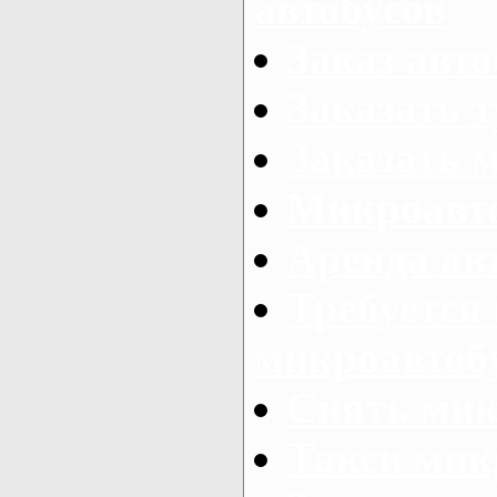
автобусов
Заказ авто
Заказать 
Заказать 
Микроавто
Аренда авт
Требуется
микроавтоб
Снять мик
Такси мик