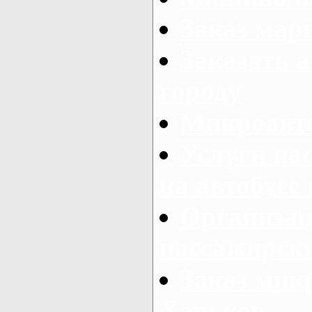
Заказ мар
Заказать а
городу
Микроавто
Услуги па
на автобусе
Организац
пассажирски
Заказ микр
Харьков