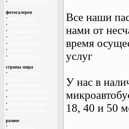
·
библиотека туриста
фотогалерея
Все наши па
·
фото природы
·
фотообои зима
нами от несч
·
фотографии гор
·
фото цветов
время осуще
·
фото животных
·
фото лошади
услуг
·
фото дельфинов
страны мира
·
погода в разных
У нас в нали
странах
·
флаги стран мира
·
валюты стран мира
микроавтобус
·
столицы стран мира
·
языки разных стран
18, 40 и 50 м
·
климат стран мира
разное
·
пассажирские