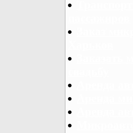
Транспорт
пассажиров
Заказ микр
Харьков
Заказать 
свадьбу
Аренда авт
Аренда ми
Аренда ав
Микроавтоб