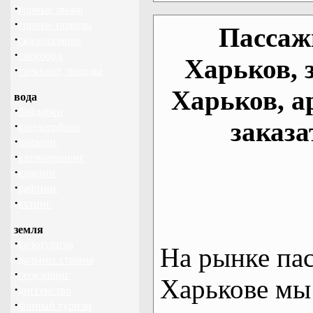
·
горные лыжи
·
горные походы
Пассаж
·
скалолазание
·
сноуборд
Харьков, 
·
треккинг, походы
Харьков, а
вода
·
байдарки
заказа
·
виндсерфинг
·
дайвинг
·
катамаранинг
·
каякинг
·
рафтинг
·
яхтинг
земля
·
велотуризм
На рынке па
·
дальние страны
·
геокэшинг
Харькове мы
·
диггерство
·
конный туризм