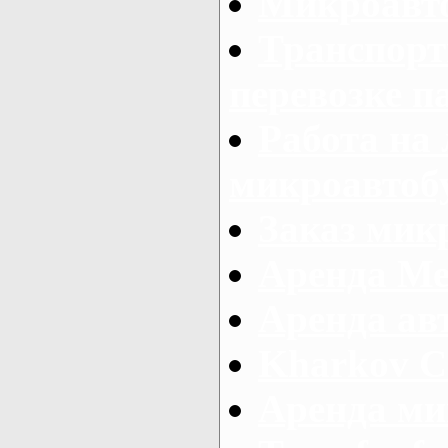
Микроавто
Транспорт
перевозке п
Работа на
микроавтоб
Заказ микр
Аренда Ме
Аренда авт
Kharkov C
Аренда ми