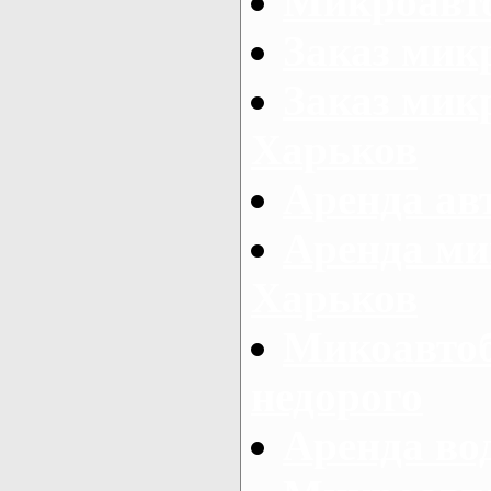
Микроавто
Заказ мик
Заказ микр
Харьков
Аренда авт
Аренда ми
Харьков
Микоавтоб
недорого
Аренда во