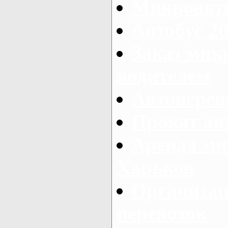
Микроавто
Автобус 20
Заказ мик
водителем
Автоперев
Прокат ав
Аренда ми
Харьков
Организац
перевозок