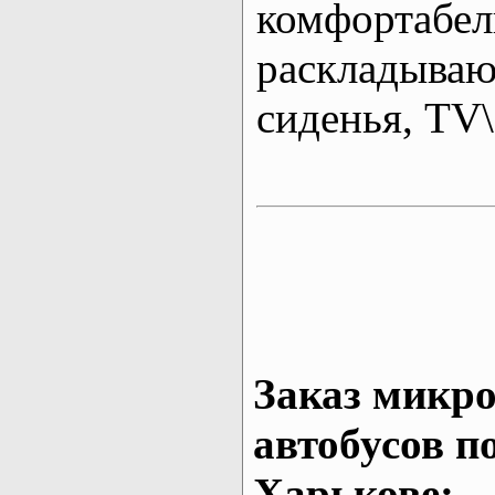
комфортабе
раскладыва
сиденья, T
Заказ микро
автобусов п
Харькове: