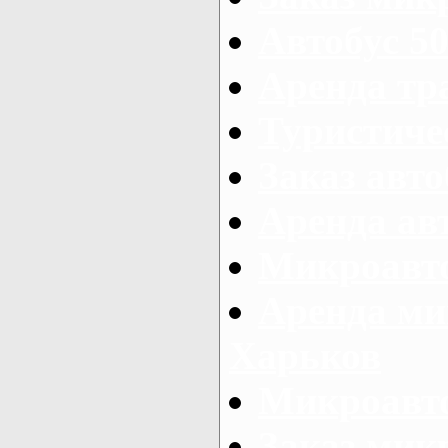
Автобус 50
Аренда тр
Туристиче
Заказ авто
Аренда ав
Микроавто
Аренда ми
Харьков
Микроавто
Заказ мик