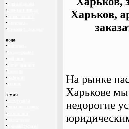
Харьков, 
·
горные лыжи
·
горные походы
Харьков, а
·
скалолазание
·
сноуборд
заказа
·
треккинг, походы
вода
·
байдарки
·
виндсерфинг
·
дайвинг
·
катамаранинг
·
каякинг
На рынке па
·
рафтинг
·
яхтинг
Харькове мы
земля
·
велотуризм
недорогие ус
·
дальние страны
·
геокэшинг
юридическим
·
диггерство
·
конный туризм