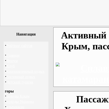
Активный о
Навигация
Крым, пас
·
Рейтинг сайтов
·
Главная
·
Форум
·
Клуб
·
Корпоративный отдых
·
Активный отдых
·
Детский туризм
горы
·
Пассаж
походы Крым
·
походы Украина
·
альпинизм