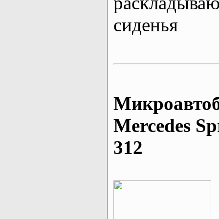
раскладыва
сиденья
Микроавтоб
Mеrcedes Sp
312