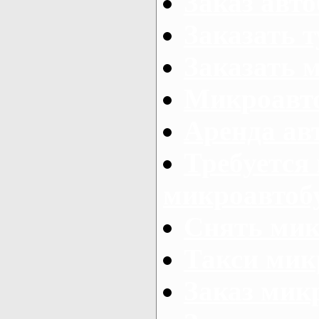
Заказ авто
Заказать 
Заказать 
Микроавто
Аренда авт
Требуется
микроавтоб
Снять мик
Такси мик
Заказ мик