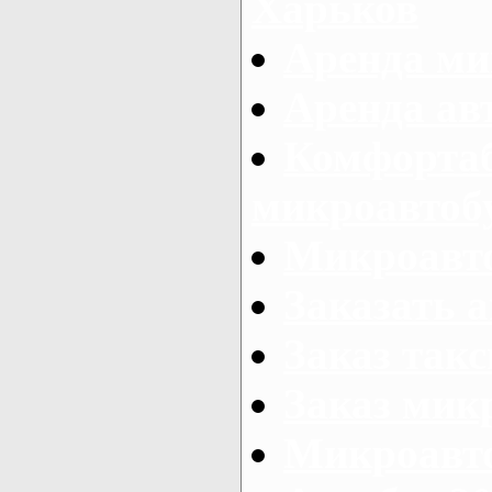
Харьков
Аренда ми
Аренда ав
Комфорта
микроавтоб
Микроавто
Заказать а
Заказ так
Заказ мик
Микроавто