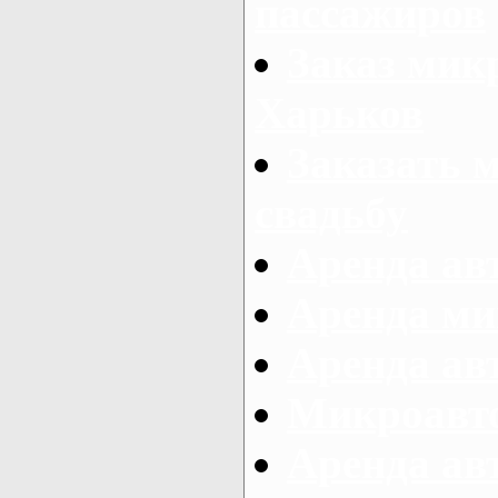
пассажиров
Заказ микр
Харьков
Заказать 
свадьбу
Аренда авт
Аренда ми
Аренда ав
Микроавтоб
Аренда авт