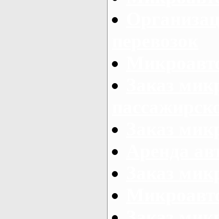
Организац
перевозок
Микроавто
Заказ мик
пассажирск
Заказ мик
Аренда авт
Заказ мик
Микроавто
Заказ микр