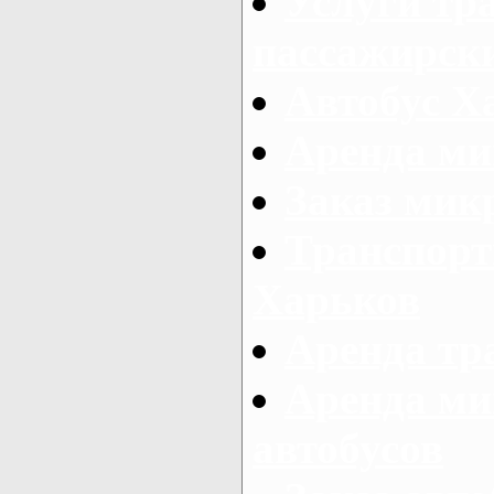
Услуги тр
пассажирски
Автобус Х
Аренда ми
Заказ мик
Транспорт
Харьков
Аренда тр
Аренда ми
автобусов