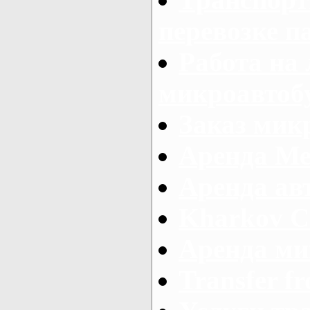
перевозке п
Работа на
микроавтоб
Заказ микр
Аренда Ме
Аренда авт
Kharkov C
Аренда ми
Transfer fr