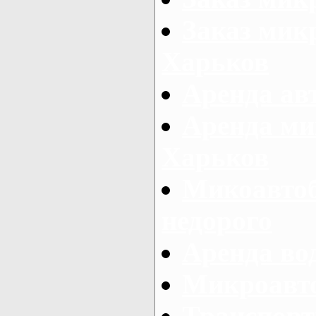
Заказ микр
Харьков
Аренда авт
Аренда ми
Харьков
Микоавтоб
недорого
Аренда во
Микроавто
Транспорт