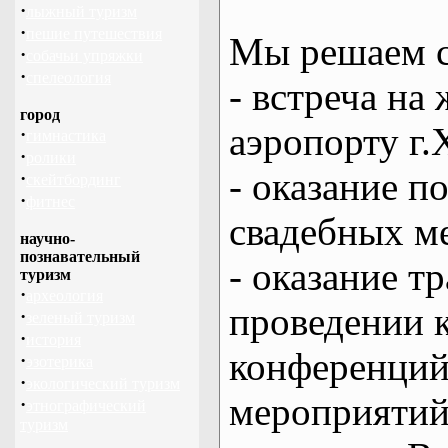
·
лыжный туризм
·
пешие путешествия
Мы решаем с
·
собачьи упряжки
·
спелеология
- встреча на 
город
аэропорту г.
·
гимнастика
·
ролики
- оказание 
·
скейтбординг
·
фитнес
свадебных м
научно-
познавательный
- оказание т
туризм
·
археология
проведении 
·
зеленый туризм
·
история
конференций
·
эзотерика
·
экологический туризм
мероприяти
·
этнографический
туризм