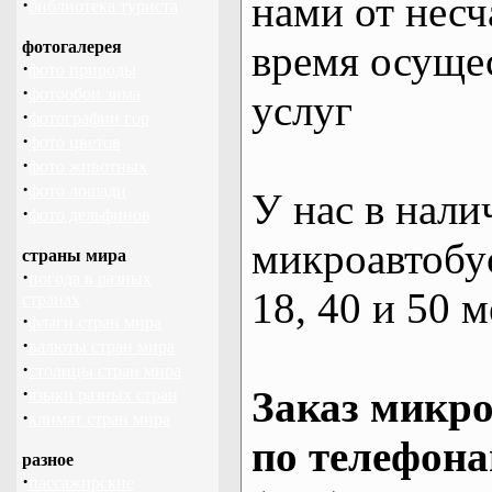
нами от несч
·
библиотека туриста
фотогалерея
время осуще
·
фото природы
·
фотообои зима
услуг
·
фотографии гор
·
фото цветов
·
фото животных
·
фото лошади
У нас в нали
·
фото дельфинов
микроавтобус
страны мира
·
погода в разных
18, 40 и 50 м
странах
·
флаги стран мира
·
валюты стран мира
·
столицы стран мира
·
Заказ микро
языки разных стран
·
климат стран мира
по телефона
разное
·
пассажирские