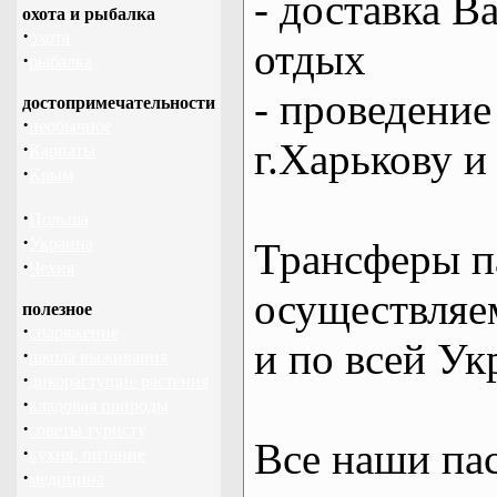
- доставка В
охота и рыбалка
·
охота
отдых
·
рыбалка
- проведение
достопримечательности
·
необычное
г.Харькову и
·
Карпаты
·
Крым
·
Польша
·
Украина
Трансферы п
·
Чехия
осуществляем
полезное
·
снаряжение
и по всей Ук
·
школа выживания
·
дикорастущие растения
·
кладовая природы
·
советы туристу
Все наши па
·
кухня, питание
·
медицина