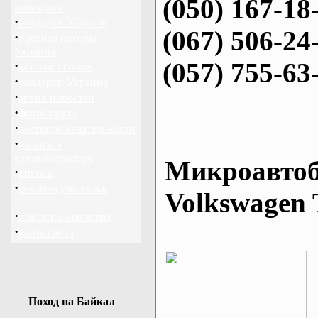
(050) 167-18
перевозки
·
байдарки Харьков
(067) 506-24
·
прогноз погоды
Украина
(057) 755-63
·
каталог ссылок
·
байдарки Украина
·
архив новостей
·
фотогалерея
·
достопримечательности
·
написать
администратору
Микроавтоб
·
опросы
·
рекомендовать нас
Volkswagen 
·
поиск по новостям
·
карта сайта
Поход на Байкал