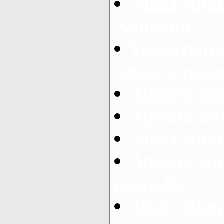
Заказ мик
Харьков
Транспорт
междугород
Аренда авт
Аренда авт
Заказ микр
Аренда ми
свадьбу
Заказ микр