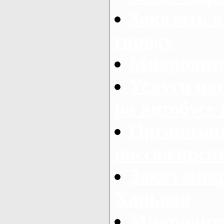
Заказать а
городу
Микроавто
Услуги па
на автобусе
Организац
пассажирски
Заказ микр
Харьков
Микроавто