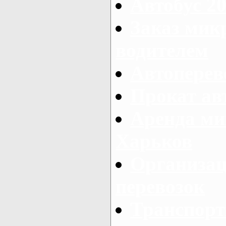
Автобус 20
Заказ мик
водителем
Автоперев
Прокат ав
Аренда ми
Харьков
Организац
перевозок
Транспорт