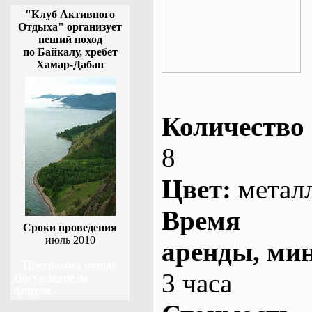
"Клуб Активного
Отдыха" организует
пеший поход
по Байкалу, хребет
Хамар-Дабан
Количество 
8
Цвет:
метал
Время
Сроки проведения
июль 2010
аренды
, ми
Программа похода
3 часа
Обсуждение на
форуме