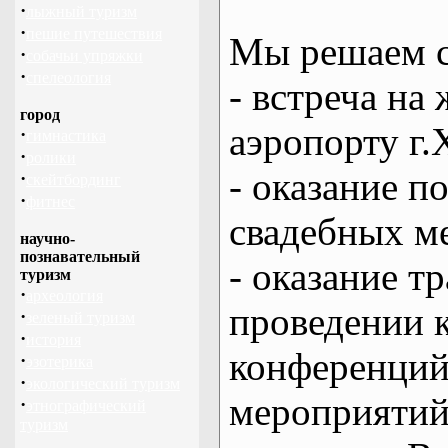
·
лыжный туризм
·
пешие путешествия
Мы решаем с
·
собачьи упряжки
·
спелеология
- встреча на 
город
аэропорту г.
·
гимнастика
·
ролики
- оказание 
·
скейтбординг
·
фитнес
свадебных м
научно-
познавательный
- оказание т
туризм
·
археология
проведении 
·
зеленый туризм
·
история
конференций
·
эзотерика
·
экологический туризм
мероприяти
·
этнографический
туризм