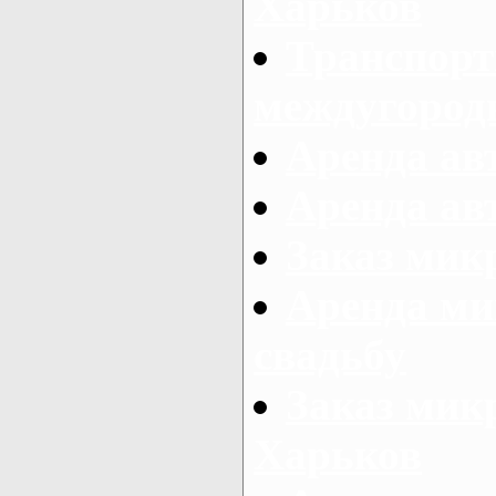
Харьков
Транспорт
междугород
Аренда авт
Аренда авт
Заказ микр
Аренда ми
свадьбу
Заказ микр
Харьков