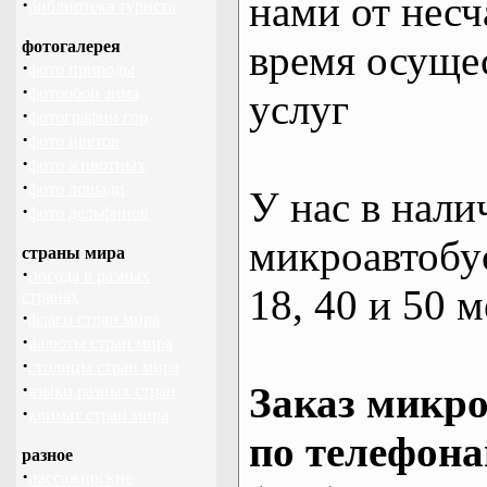
нами от несч
·
библиотека туриста
фотогалерея
время осуще
·
фото природы
·
фотообои зима
услуг
·
фотографии гор
·
фото цветов
·
фото животных
·
фото лошади
У нас в нали
·
фото дельфинов
микроавтобус
страны мира
·
погода в разных
18, 40 и 50 м
странах
·
флаги стран мира
·
валюты стран мира
·
столицы стран мира
·
Заказ микро
языки разных стран
·
климат стран мира
по телефона
разное
·
пассажирские