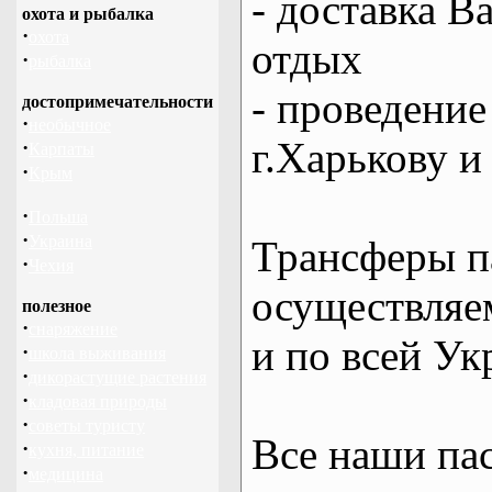
- доставка В
охота и рыбалка
·
охота
отдых
·
рыбалка
- проведение
достопримечательности
·
необычное
г.Харькову и
·
Карпаты
·
Крым
·
Польша
·
Украина
Трансферы п
·
Чехия
осуществляем
полезное
·
снаряжение
и по всей Ук
·
школа выживания
·
дикорастущие растения
·
кладовая природы
·
советы туристу
Все наши па
·
кухня, питание
·
медицина