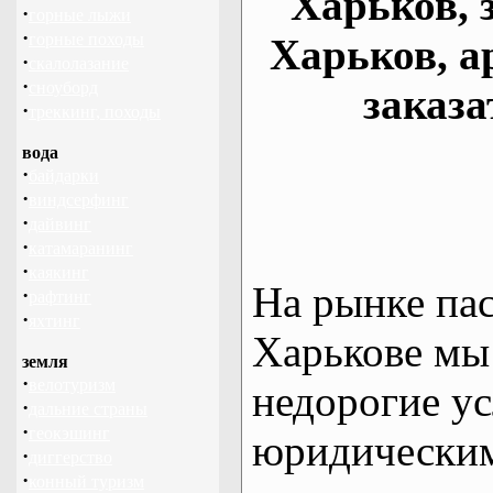
Харьков, 
·
горные лыжи
·
горные походы
Харьков, а
·
скалолазание
·
сноуборд
заказа
·
треккинг, походы
вода
·
байдарки
·
виндсерфинг
·
дайвинг
·
катамаранинг
·
каякинг
На рынке па
·
рафтинг
·
яхтинг
Харькове мы
земля
·
велотуризм
недорогие ус
·
дальние страны
·
геокэшинг
юридическим
·
диггерство
·
конный туризм