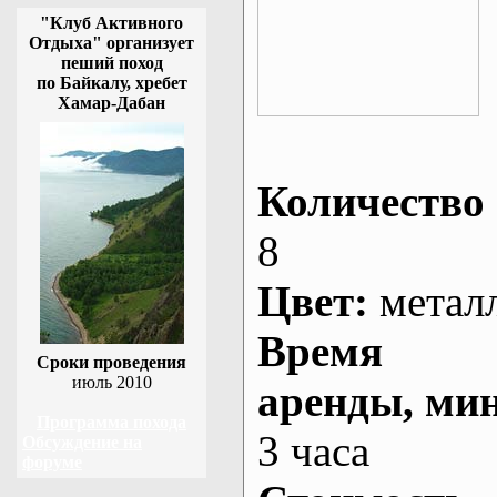
"Клуб Активного
Отдыха" организует
пеший поход
по Байкалу, хребет
Хамар-Дабан
Количество 
8
Цвет:
метал
Время
Сроки проведения
июль 2010
аренды
, ми
Программа похода
3 часа
Обсуждение на
форуме