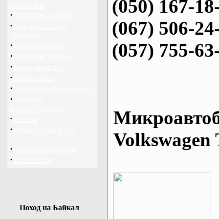
(050) 167-18
перевозки
·
байдарки Харьков
(067) 506-24
·
прогноз погоды
Украина
(057) 755-63
·
каталог ссылок
·
байдарки Украина
·
архив новостей
·
фотогалерея
·
достопримечательности
·
написать
администратору
Микроавтоб
·
опросы
·
рекомендовать нас
Volkswagen 
·
поиск по новостям
·
карта сайта
Поход на Байкал