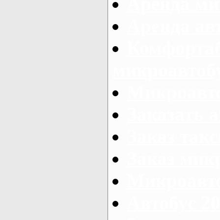
Аренда ми
Аренда ав
Комфорта
микроавтоб
Микроавто
Заказать а
Заказ так
Заказ мик
Микроавто
Автобус 20