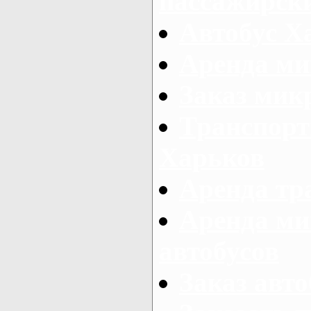
пассажирски
Автобус Х
Аренда ми
Заказ мик
Транспорт
Харьков
Аренда тр
Аренда ми
автобусов
Заказ авто