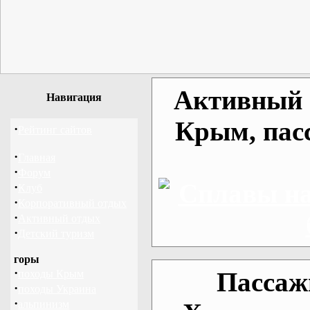
Активный о
Навигация
Крым, пас
·
Рейтинг сайтов
·
Главная
·
Форум
·
Клуб
·
Корпоративный отдых
·
Активный отдых
·
Детский туризм
горы
·
Пассаж
походы Крым
·
походы Украина
·
альпинизм