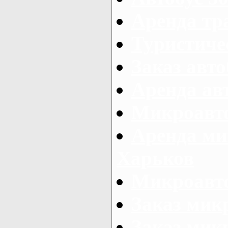
Аренда тр
Туристиче
Заказ авто
Аренда ав
Микроавто
Аренда ми
Харьков
Микроавто
Заказ мик
Заказ микр