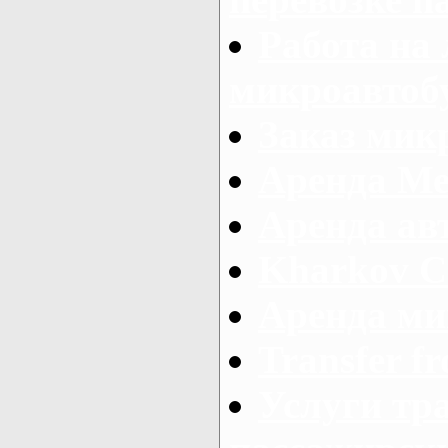
Работа на
микроавтоб
Заказ микр
Аренда Ме
Аренда авт
Kharkov C
Аренда ми
Transfer fr
Услуги тр