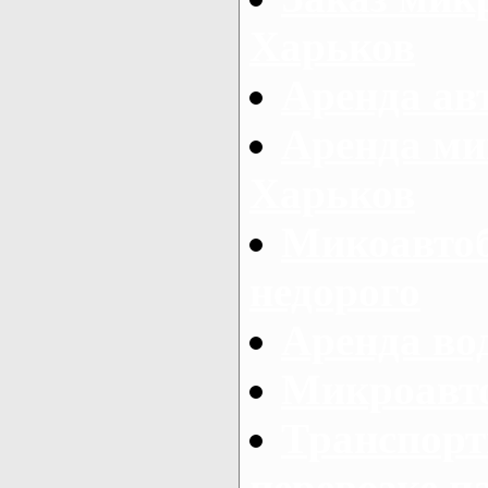
Харьков
Аренда авт
Аренда ми
Харьков
Микоавтоб
недорого
Аренда во
Микроавто
Транспорт
перевозке п