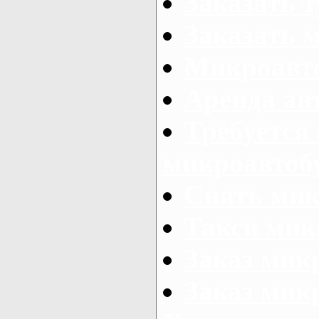
Заказать 
Заказать 
Микроавто
Аренда авт
Требуется
микроавтоб
Снять мик
Такси мик
Заказ мик
Заказ мик