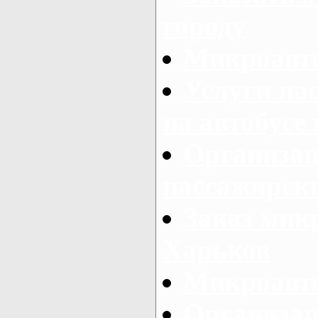
городу
Микроавто
Услуги па
на автобусе
Организац
пассажирски
Заказ микр
Харьков
Микроавто
Организац