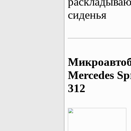
раскладыва
сиденья
Микроавтоб
Mеrcedes Sp
312