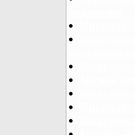
перевозок
Микроавто
Заказ мик
пассажирск
Заказ мик
Аренда авт
Заказ мик
Микроавто
Заказ микр
Автобус 50