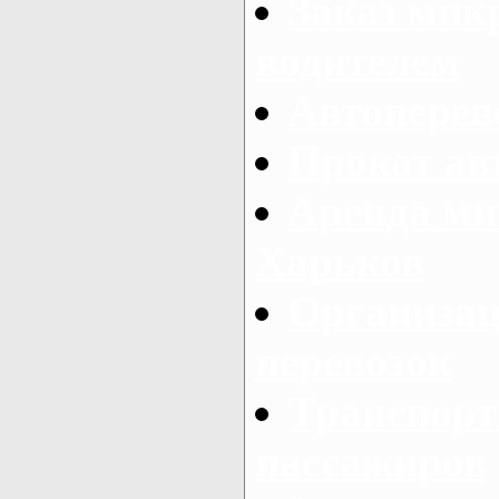
Заказ мик
водителем
Автоперев
Прокат ав
Аренда ми
Харьков
Организац
перевозок
Транспорт
пассажиров