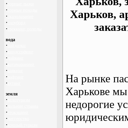
Харьков, 
·
горные лыжи
·
горные походы
Харьков, а
·
скалолазание
·
сноуборд
заказа
·
треккинг, походы
вода
·
байдарки
·
виндсерфинг
·
дайвинг
·
катамаранинг
·
каякинг
На рынке па
·
рафтинг
·
яхтинг
Харькове мы
земля
·
велотуризм
недорогие ус
·
дальние страны
·
геокэшинг
юридическим
·
диггерство
·
конный туризм