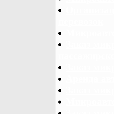
Организац
перевозок
Микроавто
Заказ мик
пассажирск
Заказ мик
Аренда авт
Заказ мик
Микроавто
Заказ микр