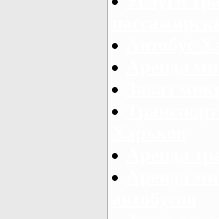
Услуги тр
пассажирски
Автобус Х
Аренда ми
Заказ мик
Транспорт
Харьков
Аренда тр
Аренда ми
автобусов