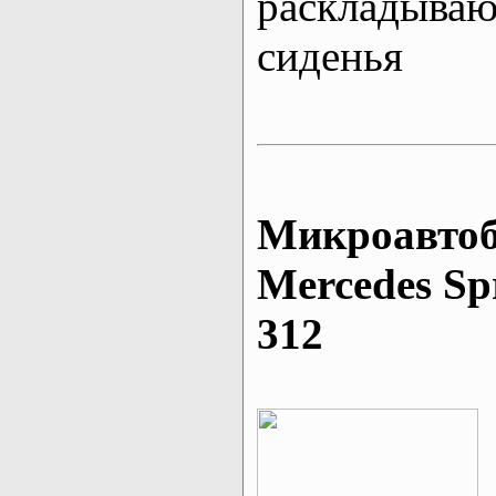
раскладыва
сиденья
Микроавтоб
Mеrcedes Sp
312