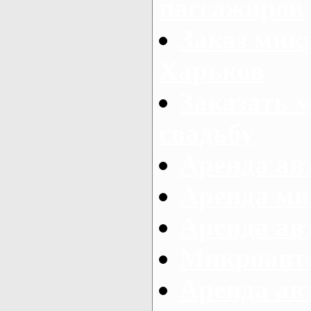
пассажиров
Заказ микр
Харьков
Заказать 
свадьбу
Аренда авт
Аренда ми
Аренда ав
Микроавтоб
Аренда авт