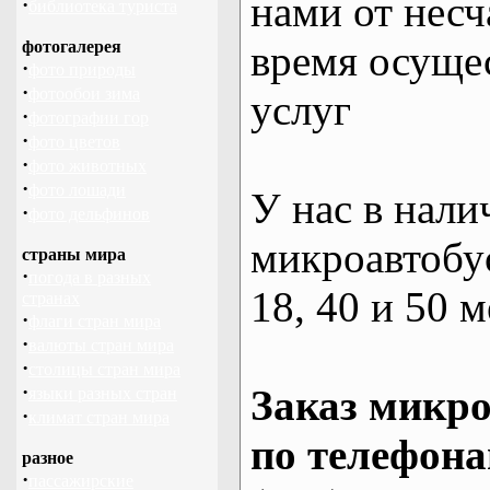
нами от несч
·
библиотека туриста
фотогалерея
время осуще
·
фото природы
·
фотообои зима
услуг
·
фотографии гор
·
фото цветов
·
фото животных
·
фото лошади
У нас в нали
·
фото дельфинов
микроавтобус
страны мира
·
погода в разных
18, 40 и 50 м
странах
·
флаги стран мира
·
валюты стран мира
·
столицы стран мира
·
Заказ микро
языки разных стран
·
климат стран мира
по телефона
разное
·
пассажирские