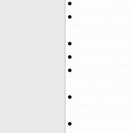
Автобус 20
Заказ мик
водителем
Автоперев
Прокат ав
Аренда ми
Харьков
Организац
перевозок
Транспорт