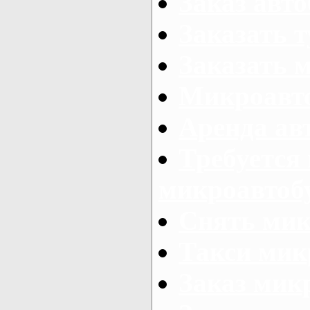
Заказ авто
Заказать 
Заказать 
Микроавто
Аренда авт
Требуется
микроавтоб
Снять мик
Такси мик
Заказ мик