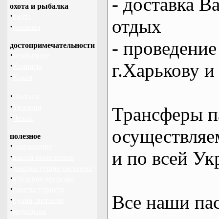
- доставка В
охота и рыбалка
·
охота
отдых
·
рыбалка
- проведение
достопримечательности
·
необычное
г.Харькову и
·
Карпаты
·
Крым
·
Польша
·
Украина
Трансферы п
·
Чехия
осуществляем
полезное
·
снаряжение
и по всей Ук
·
школа выживания
·
дикорастущие растения
·
кладовая природы
·
советы туристу
Все наши па
·
кухня, питание
·
медицина