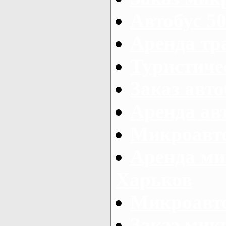
Автобус 50
Аренда тр
Туристиче
Заказ авто
Аренда ав
Микроавто
Аренда ми
Харьков
Микроавто
Заказ мик