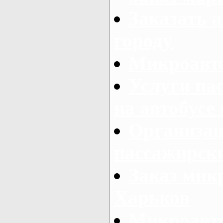
Заказать а
городу
Микроавто
Услуги па
на автобусе
Организац
пассажирски
Заказ микр
Харьков
Микроавто