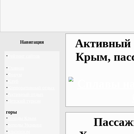
Активный о
Навигация
Крым, пас
·
Рейтинг сайтов
·
Главная
·
Форум
·
Клуб
·
Корпоративный отдых
·
Активный отдых
·
Детский туризм
горы
·
Пассаж
походы Крым
·
походы Украина
·
альпинизм