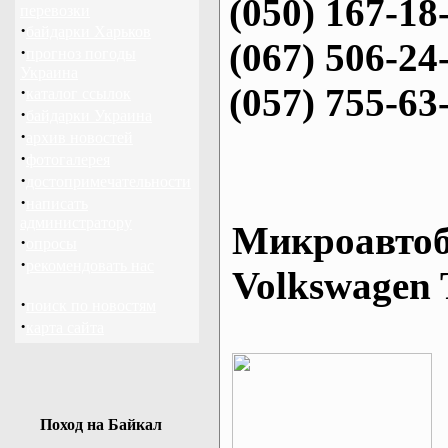
(050) 167-18
перевозки
·
байдарки Харьков
(067) 506-24
·
прогноз погоды
Украина
(057) 755-63
·
каталог ссылок
·
байдарки Украина
·
архив новостей
·
фотогалерея
·
достопримечательности
·
написать
администратору
Микроавтоб
·
опросы
·
рекомендовать нас
Volkswagen 
·
поиск по новостям
·
карта сайта
Поход на Байкал