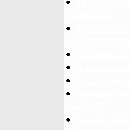
Заказ мик
Харьков
Транспорт
междугород
Аренда авт
Аренда авт
Заказ микр
Аренда ми
свадьбу
Заказ микр