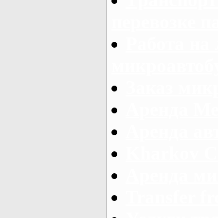
перевозке п
Работа на
микроавтоб
Заказ микр
Аренда Ме
Аренда авт
Kharkov C
Аренда ми
Transfer fr