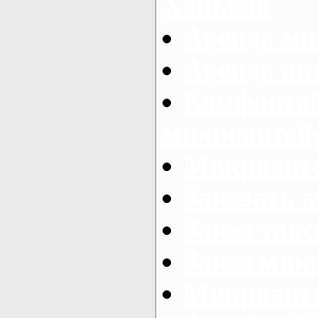
Харьков
Аренда ми
Аренда ав
Комфорта
микроавтоб
Микроавто
Заказать а
Заказ так
Заказ мик
Микроавто