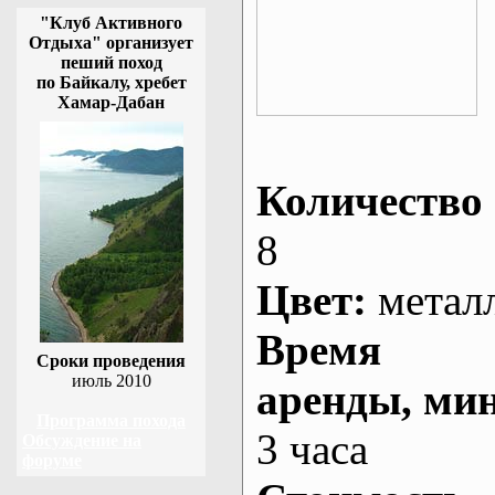
"Клуб Активного
Отдыха" организует
пеший поход
по Байкалу, хребет
Хамар-Дабан
Количество 
8
Цвет:
метал
Время
Сроки проведения
июль 2010
аренды
, ми
Программа похода
3 часа
Обсуждение на
форуме