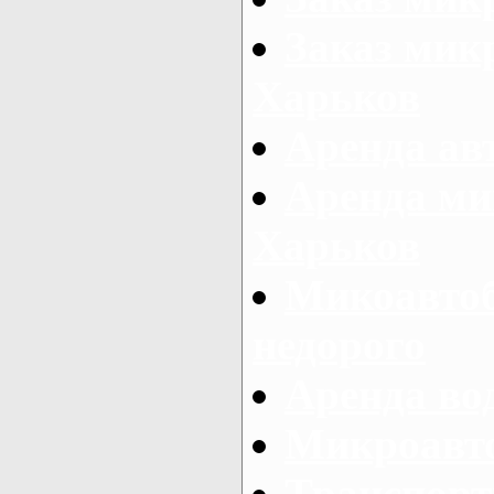
Заказ микр
Харьков
Аренда авт
Аренда ми
Харьков
Микоавтоб
недорого
Аренда во
Микроавто
Транспорт