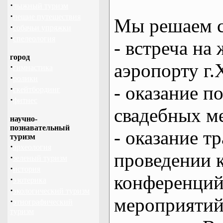
·
лыжный туризм
·
пешие путешествия
Мы решаем с
·
собачьи упряжки
·
спелеология
- встреча на 
город
аэропорту г.
·
гимнастика
·
ролики
- оказание 
·
скейтбординг
·
фитнес
свадебных м
научно-
познавательный
- оказание т
туризм
·
археология
проведении 
·
зеленый туризм
·
история
конференций
·
эзотерика
·
экологический туризм
мероприяти
·
этнографический
туризм