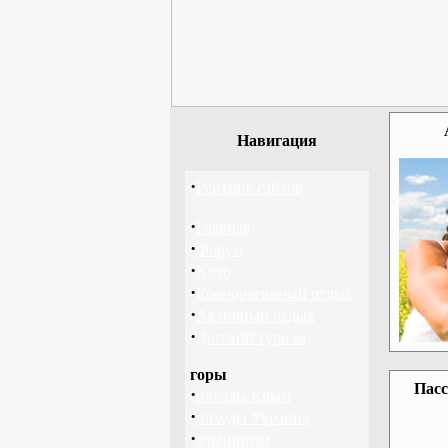
Навигация
·
Рейтинг сайтов
·
Главная
·
Форум
·
Клуб
·
Корпоративный отдых
·
Активный отдых
·
Детский туризм
горы
Пасс
·
походы Крым
·
походы Украина
·
альпинизм