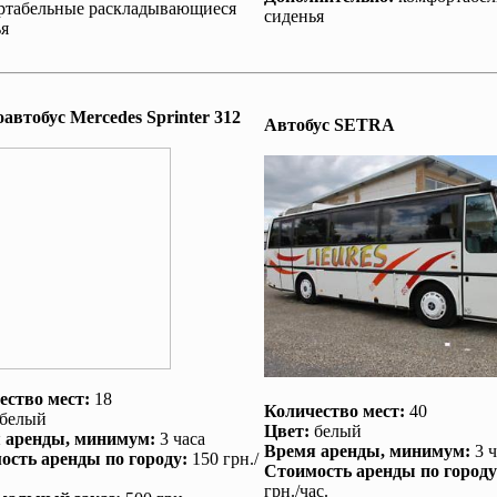
ртабельные раскладывающиеся
сиденья
я
втобус Mеrcedes Sprinter 312
Автобус SETRA
ество мест:
18
Количество мест:
40
белый
Цвет:
белый
 аренды
, минимум:
3 часа
Время аренды
, минимум:
3 ч
ость аренды по городу
:
150 грн./
Стоимость аренды по городу
грн./час.