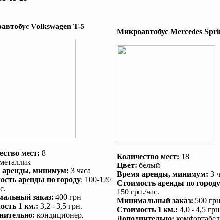
автобус Volkswagen T-5
Микроавтобус Mеrcedes Sprin
ество мест:
8
Количество мест:
18
металлик
Цвет:
белый
 аренды
, минимум:
3 часа
Время аренды
, минимум:
3 ч
ость аренды по городу
:
100-120
Стоимость аренды по городу
с.
150 грн./час.
альный заказ
:
400 грн.
Минимальный заказ
:
500 грн
ость 1 км.
:
3,2 - 3,5 грн.
Стоимость 1 км.
:
4,0 - 4,5 грн
нительно
:
кондиционер
,
Дополнительно
:
комфортабел