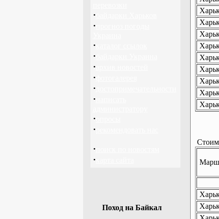
перевозки
Харьк
·
байдарки Харьков
Харьк
·
прогноз погоды
Харьк
Украина
·
каталог ссылок
Харьк
·
байдарки Украина
Харьк
·
архив новостей
Харьк
·
фотогалерея
Харьк
·
достопримечательности
Харьк
·
написать
Харьк
администратору
·
опросы
·
рекомендовать нас
Стоимо
·
поиск по новостям
·
карта сайта
Маршр
Харько
Харько
Поход на Байкал
Харьк