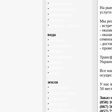
·
горные лыжи
На рын
·
горные походы
услуги
·
скалолазание
·
сноуборд
Мы реш
·
треккинг, походы
- встре
- оказ
вода
- оказ
·
семина
байдарки
- дост
·
виндсерфинг
- пров
·
дайвинг
·
катамаранинг
Трансф
·
Украин
каякинг
·
рафтинг
Все на
·
яхтинг
осущес
земля
У нас 
·
велотуризм
50 мест
·
дальние страны
·
Заказ 
геокэшинг
(050) 1
·
диггерство
(067) 5
·
конный туризм
(057) 7