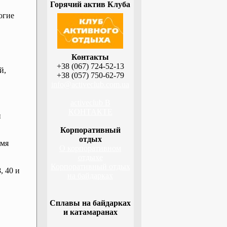
Горячий актив Клуба
огие
Контакты
+38 (067) 724-52-13
й,
+38 (057) 750-62-79
info@activeclub.com.ua
activeclub В
КОНТАКТЕ
й
Корпоративный
отдых
емя
О корпоративном
отдыхе
Корпоративный отдых
, 40 и
на байдарках
Сплавы на байдарках
и катамаранах