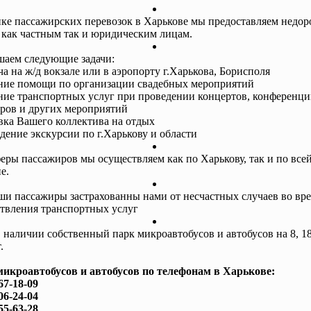
ке пассажирских перевозок в Харькове мы предоставляем недор
 как частным так и юридическим лицам.
аем следующие задачи:
ча на ж/д вокзале или в аэропорту г.Харькова, Борисполя
ание помощи по организации свадебных мероприятий
ание транспортных услуг при проведении концертов, конференци
ров и других мероприятий
авка Вашего коллектива на отдых
едение экскурсии по г.Харькову и области
еры пассажиров мы осуществляем как по Харькову, так и по все
е.
ши пассажиры застрахованны нами от несчастных случаев во вр
твления транспортных услуг
в наличии собственный парк микроавтобусов и автобусов на 8, 18
.
микроавтобусов и автобусов по телефонам в Харькове:
67-18-09
06-24-04
55-63-28