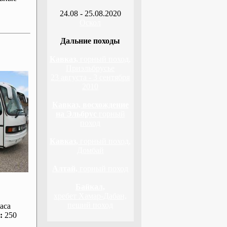
24.08 - 25.08.2020
Оскол
Дальние походы
Кавказ,
горный поход,
Приэльбрусье
23 августа - 3 сентября
2010
Кавказ, восхождение
на Эльбрус
горный
поход
Кавказ,
горный поход,
Домбай
Алтай,
горный поход
Байкал,
хребет Хамар-Дабан,
пеший поход
аса
:
250