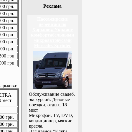
Реклама
00 грн.
00 грн.
Пассажирские
00 грн.
перевозки по
00 грн.
Харькову, Украине
00 грн.
комфортабельными
микроавтобусами
00 грн.
Mercedes Sprinter
00 грн.
00 грн.
00 грн.
арькова:
Обслуживание свадеб,
ETRA
экскурсий. Деловые
0 мест
поездки, отдых. 18
мест
Микрофон, TV, DVD,
00 грн.
кондиционер, мягкие
00 грн.
кресла.
00 грн.
Для членов "Клуба