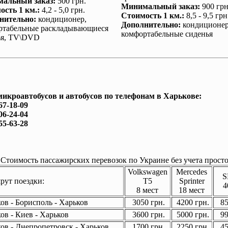
альный заказ
:
500 грн.
Минимальный заказ
:
900 грн
ость 1 км.
:
4,2 - 5,0 грн.
Стоимость 1 км.
:
8,5 - 9,5 грн
нительно
:
кондиционер
,
Дополнительно
:
кондиционе
ртабельные раскладывающиеся
комфортабельные сиденья
ья, TV\DVD
микроавтобусов и автобусов по телефонам в Харькове:
67-18-09
06-24-04
55-63-28
Стоимость пассажирских перевозок по Украине без учета просто
Volkswagen
Mercedes
S
ут поездки:
T5
Sprinter
4
8 мест
18 мест
ов - Борисполь - Харьков
3050 грн.
4200 грн.
85
ов - Киев - Харьков
3600 грн.
5000 грн.
99
ов - Днепропетровск - Харьков
1700 грн.
2250 грн.
45