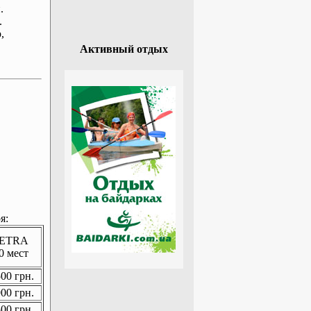
.
.
р
,
Активный отдых
я:
ETRA
0 мест
00 грн.
00 грн.
00 грн.