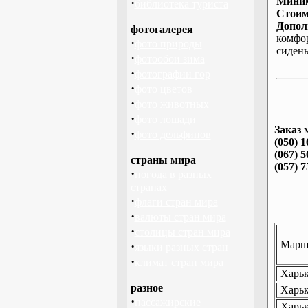
Миним
·
библиотека туриста
Стоим
Допол
фотогалерея
комфо
·
фото природы
сиден
·
фотообои зима
·
фотографии гор
·
фото цветов
·
фото животных
·
фото лошади
Заказ 
·
фото дельфинов
(050) 1
(067) 5
страны мира
(057) 7
·
погода в разных
странах
·
флаги стран мира
·
валюты стран мира
·
столицы стран мира
Маршр
·
языки разных стран
·
климат стран мира
Харьк
разное
Харьк
·
пассажирские
Харьк