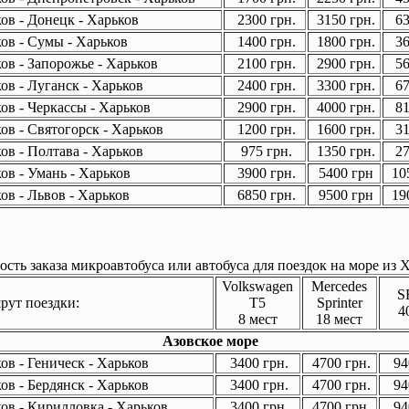
ов - Донецк - Харьков
2300 грн.
3150 грн.
63
ов - Сумы - Харьков
1400 грн.
1800 грн.
36
ов - Запорожье - Харьков
2100 грн.
2900 грн.
56
ов - Луганск - Харьков
2400 грн.
3300 грн.
67
ов - Черкассы - Харьков
2900 грн.
4000 грн.
81
ов - Святогорск - Харьков
1200 грн.
1600 грн.
31
ов - Полтава - Харьков
975 грн.
1350 грн.
27
ов - Умань - Харьков
3900 грн.
5400 грн
105
ов - Львов - Харьков
6850 грн.
9500 грн
190
сть заказа микроавтобуса или автобуса для поездок на море из Х
Volkswagen
Mercedes
S
ут поездки:
T5
Sprinter
4
8 мест
18 мест
Азовское море
в - Геническ - Харьков
3400 грн.
4700 грн.
94
в - Бердянск - Харьков
3400 грн.
4700 грн.
94
ов - Кирилловка - Харьков
3400 грн.
4700 грн.
94