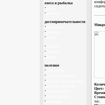
комфо
охота и рыбалка
сидень
·
охота
·
рыбалка
достопримечательности
Микроа
·
необычное
·
Карпаты
·
Крым
·
Польша
·
Украина
·
Чехия
полезное
·
снаряжение
·
школа выживания
·
дикорастущие растения
Колич
·
кладовая природы
Цвет:
·
советы туристу
Время
·
кухня, питание
Стоим
·
медицина
час.