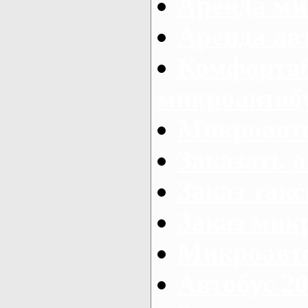
Аренда ми
Аренда ав
Комфорта
микроавтоб
Микроавто
Заказать а
Заказ так
Заказ мик
Микроавто
Автобус 20