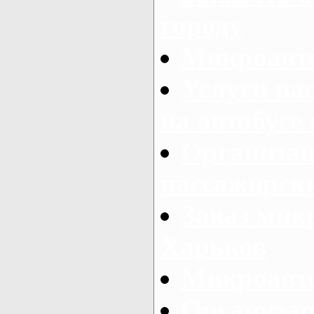
городу
Микроавто
Услуги па
на автобусе
Организац
пассажирски
Заказ микр
Харьков
Микроавто
Организац