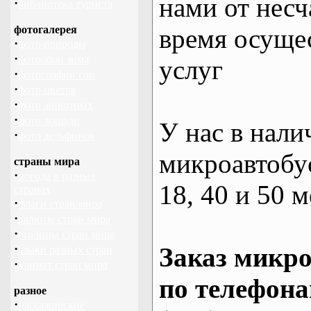
нами от несч
·
библиотека туриста
фотогалерея
время осуще
·
фото природы
·
фотообои зима
услуг
·
фотографии гор
·
фото цветов
·
фото животных
·
фото лошади
У нас в нали
·
фото дельфинов
микроавтобус
страны мира
·
погода в разных
18, 40 и 50 м
странах
·
флаги стран мира
·
валюты стран мира
·
столицы стран мира
·
Заказ микро
языки разных стран
·
климат стран мира
по телефона
разное
·
пассажирские