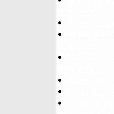
Харьков
Аренда авт
Аренда ми
Харьков
Микоавтоб
недорого
Аренда во
Микроавто
Транспорт
перевозке п