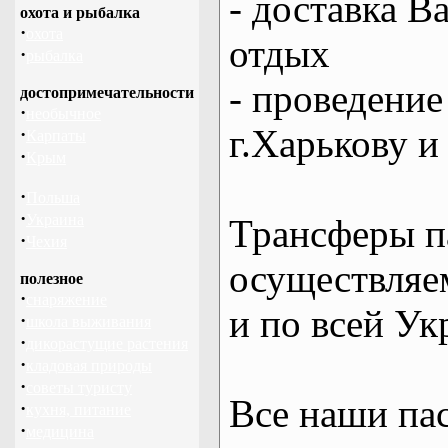
- доставка В
охота и рыбалка
·
охота
отдых
·
рыбалка
- проведение
достопримечательности
·
необычное
г.Харькову и
·
Карпаты
·
Крым
·
Польша
·
Украина
Трансферы п
·
Чехия
осуществляем
полезное
·
снаряжение
и по всей Ук
·
школа выживания
·
дикорастущие растения
·
кладовая природы
·
советы туристу
Все наши па
·
кухня, питание
·
медицина