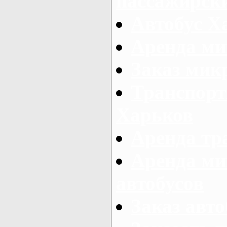
пассажирски
Автобус Х
Аренда ми
Заказ мик
Транспорт
Харьков
Аренда тр
Аренда ми
автобусов
Заказ авто