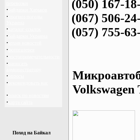
(050) 167-18
перевозки
·
байдарки Харьков
(067) 506-24
·
прогноз погоды
Украина
(057) 755-63
·
каталог ссылок
·
байдарки Украина
·
архив новостей
·
фотогалерея
·
достопримечательности
·
написать
администратору
Микроавтоб
·
опросы
·
рекомендовать нас
Volkswagen 
·
поиск по новостям
·
карта сайта
Поход на Байкал