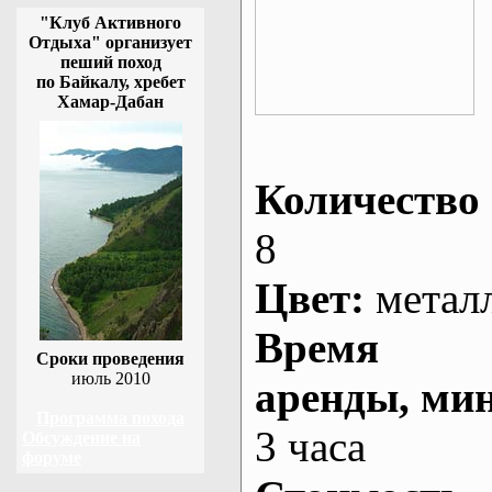
"Клуб Активного
Отдыха" организует
пеший поход
по Байкалу, хребет
Хамар-Дабан
Количество 
8
Цвет:
метал
Время
Сроки проведения
июль 2010
аренды
, ми
Программа похода
3 часа
Обсуждение на
форуме