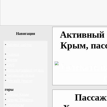
Активный о
Навигация
Крым, пас
·
Рейтинг сайтов
·
Главная
·
Форум
·
Клуб
·
Корпоративный отдых
·
Активный отдых
·
Детский туризм
горы
·
Пассаж
походы Крым
·
походы Украина
·
альпинизм