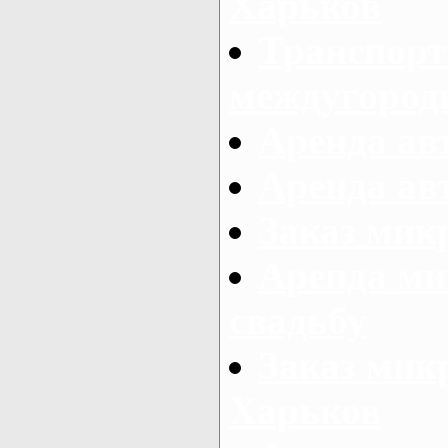
Харьков
Транспорт
междугород
Аренда авт
Аренда авт
Заказ микр
Аренда ми
свадьбу
Заказ микр
Харьков