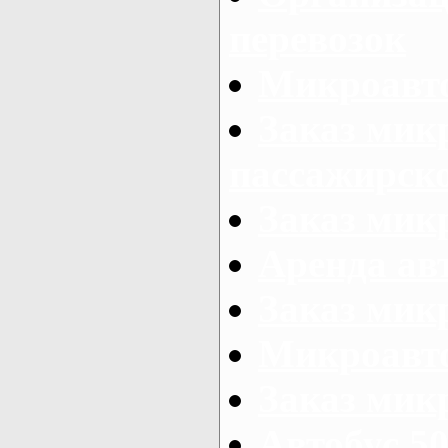
перевозок
Микроавто
Заказ мик
пассажирск
Заказ мик
Аренда авт
Заказ мик
Микроавто
Заказ микр
Автобус 50