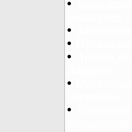
Заказ мик
водителем
Автоперев
Прокат ав
Аренда ми
Харьков
Организац
перевозок
Транспорт
пассажиров