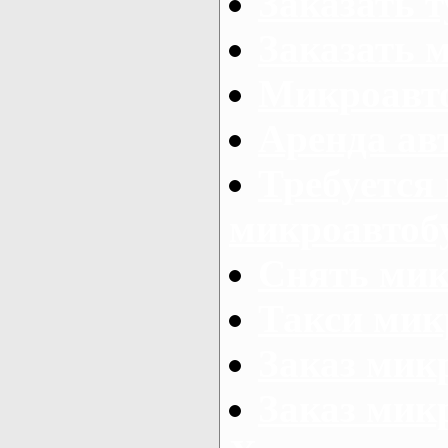
Заказать 
Заказать 
Микроавто
Аренда авт
Требуется
микроавтоб
Снять мик
Такси мик
Заказ мик
Заказ мик