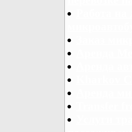
Работа на
микроавтоб
Заказ микр
Аренда Ме
Аренда авт
Kharkov C
Аренда ми
Transfer fr
Услуги тр