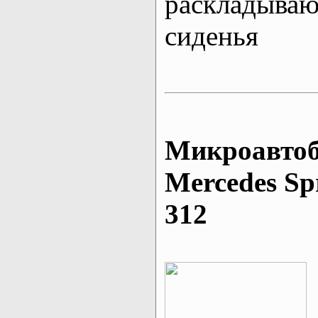
раскладыва
сиденья
Микроавтоб
Mеrcedes Sp
312