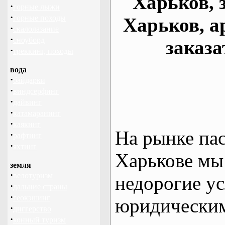
Харьков, 
·
горные лыжи
·
горные походы
Харьков, а
·
скалолазание
·
сноуборд
заказа
·
треккинг, походы
вода
·
байдарки
·
виндсерфинг
·
дайвинг
·
катамаранинг
·
каякинг
На рынке па
·
рафтинг
·
яхтинг
Харькове мы
земля
·
велотуризм
недорогие ус
·
дальние страны
·
геокэшинг
юридическим
·
диггерство
·
конный туризм