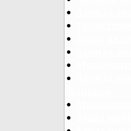
Аренда тр
Туристиче
Заказ авто
Аренда ав
Микроавто
Аренда ми
Харьков
Микроавто
Заказ мик
Заказ микр