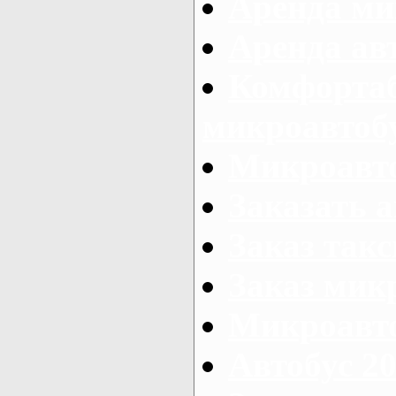
Аренда ми
Аренда ав
Комфорта
микроавтоб
Микроавто
Заказать а
Заказ так
Заказ мик
Микроавто
Автобус 20