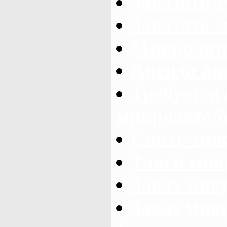
Заказать 
Заказать 
Микроавто
Аренда авт
Требуется
микроавтоб
Снять мик
Такси мик
Заказ мик
Заказ мик