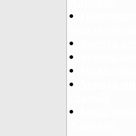
Харьков
Транспорт
междугород
Аренда авт
Аренда авт
Заказ микр
Аренда ми
свадьбу
Заказ микр
Харьков