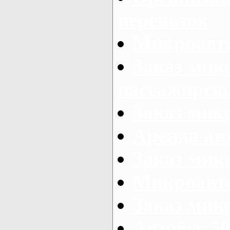
перевозок
Микроавто
Заказ мик
пассажирск
Заказ мик
Аренда авт
Заказ мик
Микроавто
Заказ микр
Автобус 50