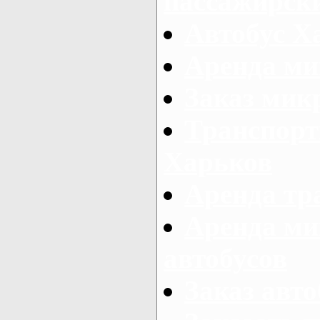
пассажирски
Автобус Х
Аренда ми
Заказ мик
Транспорт
Харьков
Аренда тр
Аренда ми
автобусов
Заказ авто