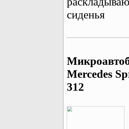
раскладыва
сиденья
Микроавтоб
Mеrcedes Sp
312