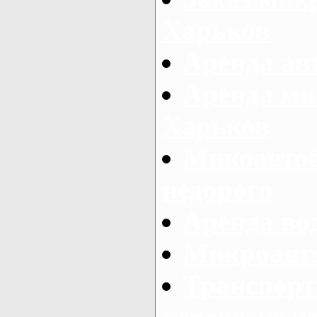
Харьков
Аренда авт
Аренда ми
Харьков
Микоавтоб
недорого
Аренда во
Микроавто
Транспорт
перевозке п