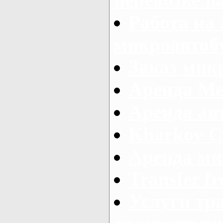
Работа на
микроавтоб
Заказ микр
Аренда Ме
Аренда авт
Kharkov C
Аренда ми
Transfer fr
Услуги тр