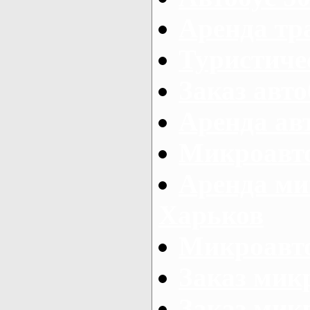
Аренда тр
Туристиче
Заказ авто
Аренда ав
Микроавто
Аренда ми
Харьков
Микроавто
Заказ мик
Заказ микр