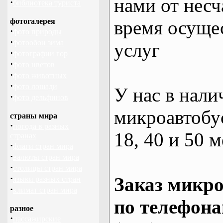
нами от несч
·
библиотека туриста
фотогалерея
время осуще
·
фото природы
·
фотообои зима
услуг
·
фотографии гор
·
фото цветов
·
фото животных
·
фото лошади
У нас в нали
·
фото дельфинов
микроавтобус
страны мира
·
погода в разных
18, 40 и 50 м
странах
·
флаги стран мира
·
валюты стран мира
·
столицы стран мира
·
Заказ микро
языки разных стран
·
климат стран мира
по телефона
разное
·
пассажирские