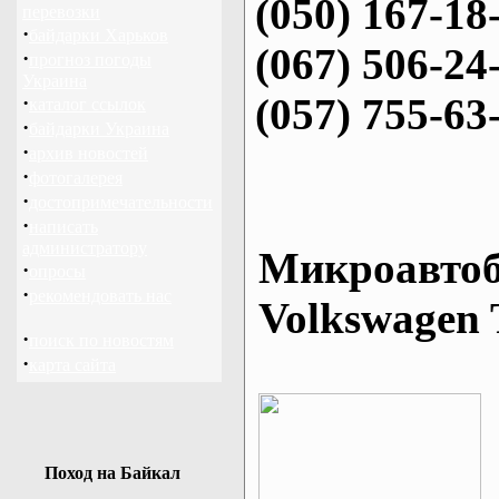
(050) 167-18
перевозки
·
байдарки Харьков
(067) 506-24
·
прогноз погоды
Украина
(057) 755-63
·
каталог ссылок
·
байдарки Украина
·
архив новостей
·
фотогалерея
·
достопримечательности
·
написать
администратору
Микроавтоб
·
опросы
·
рекомендовать нас
Volkswagen 
·
поиск по новостям
·
карта сайта
Поход на Байкал