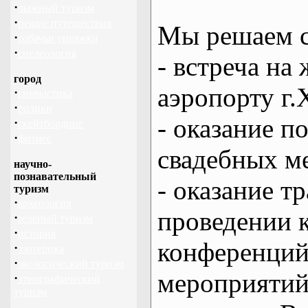
·
лыжный туризм
·
пешие путешествия
Мы решаем с
·
собачьи упряжки
·
спелеология
- встреча на 
город
аэропорту г.
·
гимнастика
·
ролики
- оказание 
·
скейтбординг
·
фитнес
свадебных м
научно-
познавательный
- оказание т
туризм
·
археология
проведении 
·
зеленый туризм
·
история
конференций
·
эзотерика
·
экологический туризм
мероприяти
·
этнографический
туризм