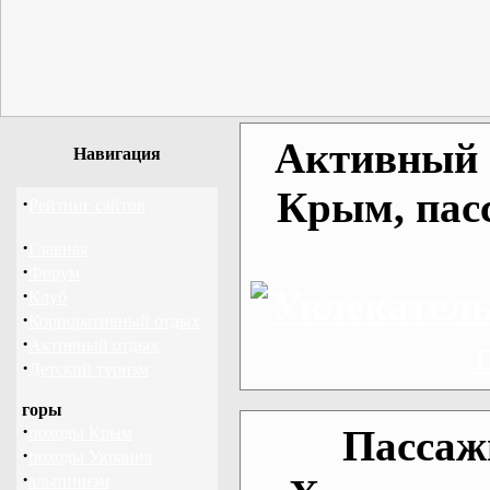
Активный о
Навигация
Крым, пас
·
Рейтинг сайтов
·
Главная
·
Форум
·
Клуб
·
Корпоративный отдых
·
Активный отдых
·
Детский туризм
горы
·
Пассаж
походы Крым
·
походы Украина
·
альпинизм