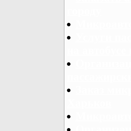
городу
Микроавто
Услуги па
на автобусе
Организац
пассажирски
Заказ микр
Харьков
Микроавто
Организац