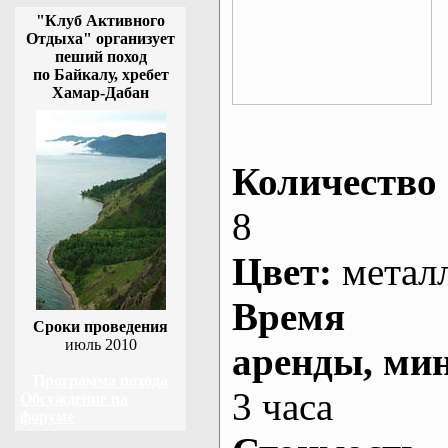
"Клуб Активного
Отдыха" организует
пеший поход
по Байкалу, хребет
Хамар-Дабан
Количество 
8
Цвет:
метал
Время
Сроки проведения
июль 2010
аренды
, ми
Программа похода
3 часа
Обсуждение на
форуме