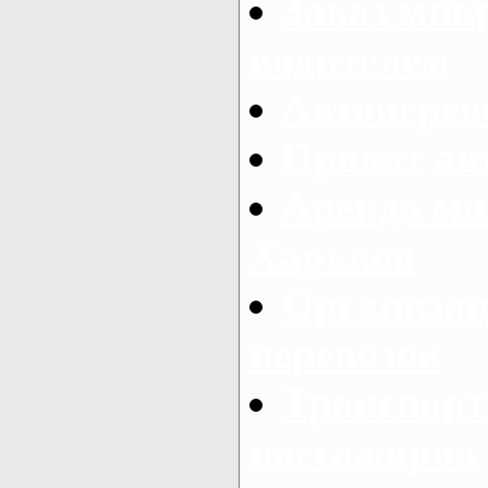
Заказ мик
водителем
Автоперев
Прокат ав
Аренда ми
Харьков
Организац
перевозок
Транспорт
пассажиров