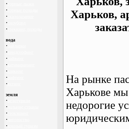
Харьков, 
·
горные лыжи
·
горные походы
Харьков, а
·
скалолазание
·
сноуборд
заказа
·
треккинг, походы
вода
·
байдарки
·
виндсерфинг
·
дайвинг
·
катамаранинг
·
каякинг
На рынке па
·
рафтинг
·
яхтинг
Харькове мы
земля
·
велотуризм
недорогие ус
·
дальние страны
·
геокэшинг
юридическим
·
диггерство
·
конный туризм