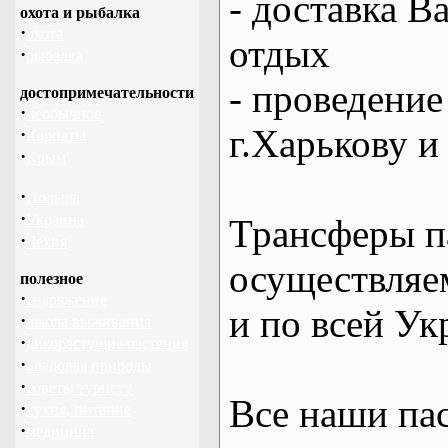
- доставка В
охота и рыбалка
·
охота
отдых
·
рыбалка
- проведение
достопримечательности
·
необычное
г.Харькову и
·
Карпаты
·
Крым
·
Польша
·
Украина
Трансферы п
·
Чехия
осуществляем
полезное
·
снаряжение
и по всей Ук
·
школа выживания
·
дикорастущие растения
·
кладовая природы
·
советы туристу
Все наши па
·
кухня, питание
·
медицина