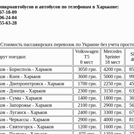
микроавтобусов и автобусов по телефонам в Харькове:
167-18-09
506-24-04
755-63-28
Стоимость пассажирских перевозок по Украине без учета просто
Volkswagen
Mercedes
S
ут поездки:
T5
Sprinter
4
8 мест
18 мест
ов - Борисполь - Харьков
3050 грн.
4200 грн.
85
ов - Киев - Харьков
3600 грн.
5000 грн.
99
ов - Днепропетровск - Харьков
1700 грн.
2250 грн.
45
ов - Донецк - Харьков
2300 грн.
3150 грн.
63
ов - Сумы - Харьков
1400 грн.
1800 грн.
36
ов - Запорожье - Харьков
2100 грн.
2900 грн.
56
ов - Луганск - Харьков
2400 грн.
3300 грн.
67
ов - Черкассы - Харьков
2900 грн.
4000 грн.
81
ов - Святогорск - Харьков
1200 грн.
1600 грн.
31
ов - Полтава - Харьков
975 грн.
1350 грн.
27