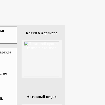
зки
Каяки в Харькове
 аренда
огие
Активный отдых
й,