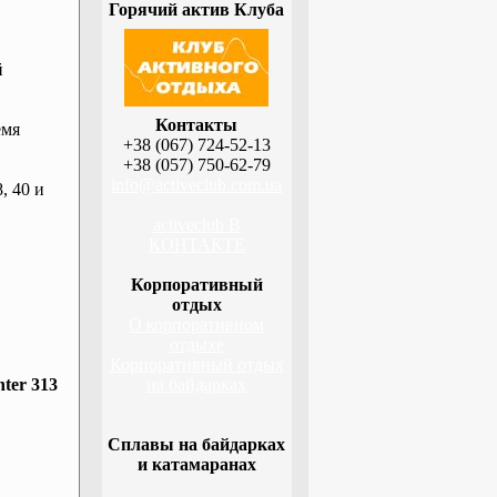
Горячий актив Клуба
й
Контакты
емя
+38 (067) 724-52-13
+38 (057) 750-62-79
info@activeclub.com.ua
, 40 и
activeclub В
КОНТАКТЕ
Корпоративный
отдых
О корпоративном
отдыхе
Корпоративный отдых
ter 313
на байдарках
Сплавы на байдарках
и катамаранах