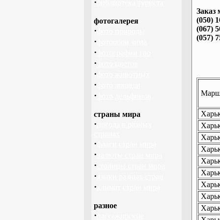
·
библиотека туриста
Заказ 
(050) 
фотогалерея
(067) 
·
фото природы
(057) 
·
фотообои зима
·
фотографии гор
·
фото цветов
·
фото животных
·
фото лошади
Маршр
·
фото дельфинов
Харьк
страны мира
·
погода в разных
Харьк
странах
Харьк
·
флаги стран мира
Харьк
·
валюты стран мира
Харьк
·
столицы стран мира
Харьк
·
языки разных стран
Харьк
·
климат стран мира
Харьк
разное
Харьк
·
пассажирские
Харьк