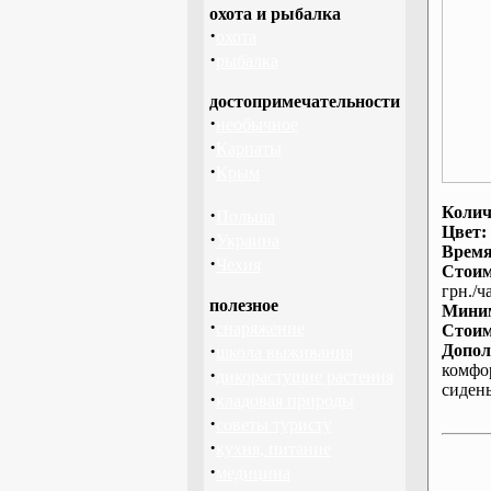
охота и рыбалка
·
охота
·
рыбалка
достопримечательности
·
необычное
·
Карпаты
·
Крым
Колич
·
Польша
Цвет:
·
Украина
Время
·
Чехия
Стоим
грн./ча
полезное
Миним
·
снаряжение
Стоим
·
Допол
школа выживания
комфо
·
дикорастущие растения
сиден
·
кладовая природы
·
советы туристу
·
кухня, питание
·
медицина