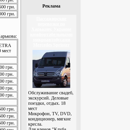
Реклама
00 грн.
00 грн.
Пассажирские
перевозки по
Харькову, Украине
комфортабельными
арькова:
микроавтобусами
Mercedes Sprinter
ETRA
0 мест
00 грн.
00 грн.
00 грн.
00 грн.
Обслуживание свадеб,
00 грн.
экскурсий. Деловые
поездки, отдых. 18
мест
00 грн.
Микрофон, TV, DVD,
00 грн.
кондиционер, мягкие
00 грн.
кресла.
Для членов "Клуба
00 грн.