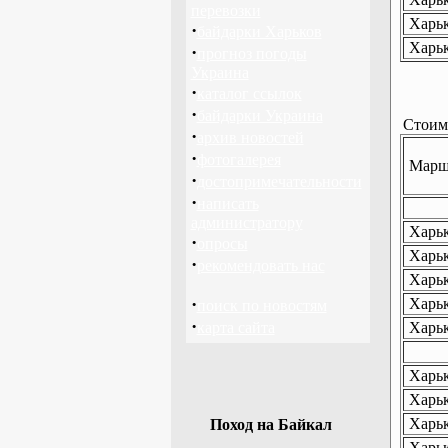
перевозки
Харьк
·
байдарки Харьков
Харьк
·
прогноз погоды
Украина
·
каталог ссылок
·
байдарки Украина
Стоимо
·
архив новостей
·
фотогалерея
Маршр
·
достопримечательности
·
написать
администратору
Харьк
·
опросы
Харьк
·
рекомендовать нас
Харьк
·
Харьк
поиск по новостям
·
карта сайта
Харьк
Харьк
Харьк
Харьк
Поход на Байкал
Харьк