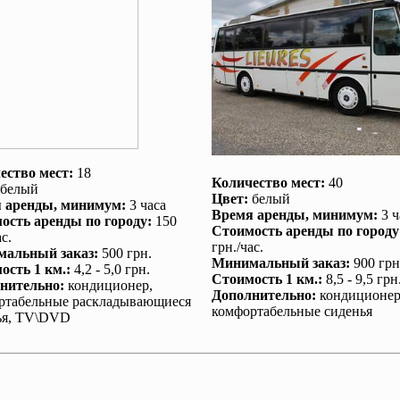
ество мест:
18
Количество мест:
40
белый
Цвет:
белый
 аренды
, минимум:
3 часа
Время аренды
, минимум:
3 ч
ость аренды по городу
:
150
Стоимость аренды по городу
с.
грн./час.
альный заказ
:
500 грн.
Минимальный заказ
:
900 грн
ость 1 км.
:
4,2 - 5,0 грн.
Стоимость 1 км.
:
8,5 - 9,5 грн
нительно
:
кондиционер
,
Дополнительно
:
кондиционе
ртабельные раскладывающиеся
комфортабельные сиденья
ья, TV\DVD