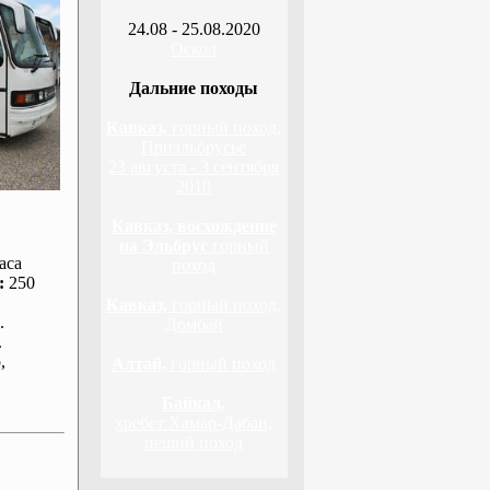
24.08 - 25.08.2020
Оскол
Дальние походы
Кавказ,
горный поход,
Приэльбрусье
23 августа - 3 сентября
2010
Кавказ, восхождение
на Эльбрус
горный
аса
поход
:
250
Кавказ,
горный поход,
.
Домбай
.
р
,
Алтай,
горный поход
Байкал,
хребет Хамар-Дабан,
пеший поход