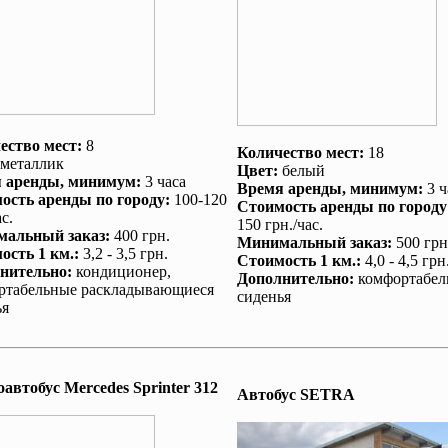
ество мест:
8
Количество мест:
18
металлик
Цвет:
белый
 аренды
, минимум:
3 часа
Время аренды
, минимум:
3 ч
ость аренды по городу
:
100-120
Стоимость аренды по городу
с.
150 грн./час.
альный заказ
:
400 грн.
Минимальный заказ
:
500 грн
ость 1 км.
:
3,2 - 3,5 грн.
Стоимость 1 км.
:
4,0 - 4,5 грн
нительно
:
кондиционер
,
Дополнительно
:
комфортабел
ртабельные раскладывающиеся
сиденья
ья
автобус Mеrcedes Sprinter 312
Автобус SETRA