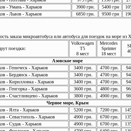
ов - Умань - Харьков
3900 грн.
5400 грн
105
ов - Львов - Харьков
6850 грн.
9500 грн
190
сть заказа микроавтобуса или автобуса для поездок на море из Х
Volkswagen
Mercedes
S
ут поездки:
T5
Sprinter
4
8 мест
18 мест
Азовское море
ов - Геническ - Харьков
3400 грн.
4700 грн.
94
ов - Бердянск - Харьков
3400 грн.
4700 грн.
94
ов - Кирилловка - Харьков
3400 грн.
4700 грн.
94
ов - Генгорка - Харьков
3600 грн.
4800 грн.
96
ов - Счастливцево - Харьков
3800 грн.
4900 грн.
98
Черное море, Крым
ов - Ялта - Харьков
5200 грн.
7200 грн.
145
ов - Севастополь - Харьков
4900 грн.
6700 грн.
135
ов - Судак - Харьков
4900 грн.
6700 грн.
135
ов - Феодосия - Харьков
4700 грн.
6400 грн.
130