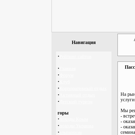
Навигация
·
Рейтинг сайтов
Пасс
·
Главная
·
Форум
·
Клуб
·
Корпоративный отдых
·
На рын
Активный отдых
услуги
·
Детский туризм
Мы реш
горы
- встр
·
походы Крым
- оказ
·
походы Украина
- оказ
·
семина
альпинизм