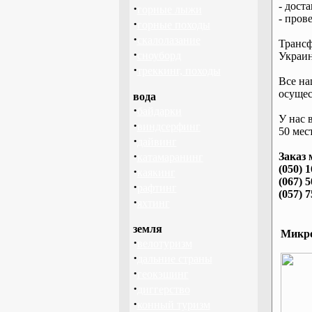
- дост
·
горные лыжи
- пров
·
горные походы
·
скалолазание
Трансф
·
сноуборд
Украин
·
треккинг, походы
Все на
осущес
вода
·
байдарки
У нас 
·
виндсерфинг
50 мест
·
дайвинг
·
Заказ 
катамаранинг
(050) 
·
каякинг
(067) 
·
рафтинг
(057) 
·
яхтинг
земля
Микро
·
велотуризм
·
дальние страны
·
геокэшинг
·
диггерство
·
конный туризм