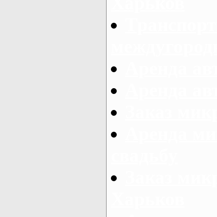
Харьков
Транспорт
междугород
Аренда авт
Аренда авт
Заказ микр
Аренда ми
свадьбу
Заказ микр
Харьков