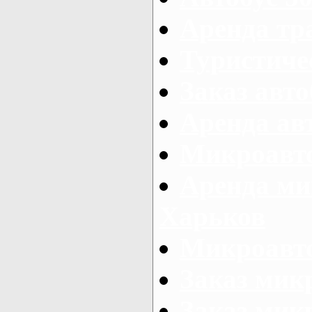
Аренда тр
Туристиче
Заказ авто
Аренда ав
Микроавто
Аренда ми
Харьков
Микроавто
Заказ мик
Заказ микр