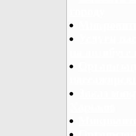
городу
Микроавто
Услуги па
на автобусе
Организац
пассажирски
Заказ микр
Харьков
Микроавто
Организац