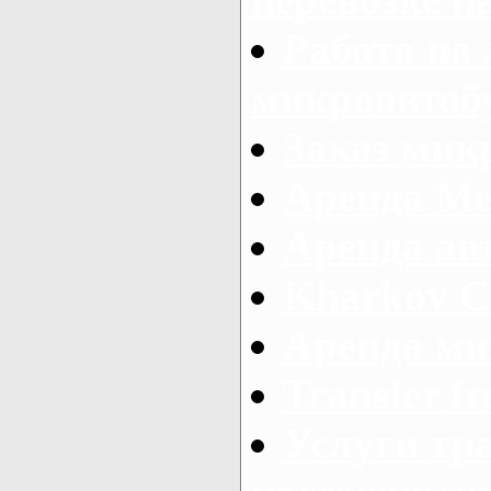
Работа на
микроавтоб
Заказ микр
Аренда Ме
Аренда авт
Kharkov C
Аренда ми
Transfer fr
Услуги тр