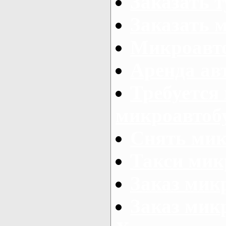
Заказать 
Заказать 
Микроавто
Аренда авт
Требуется
микроавтоб
Снять мик
Такси мик
Заказ мик
Заказ мик