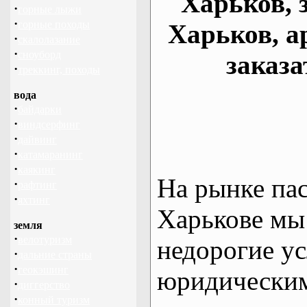
Харьков, 
·
горные лыжи
·
горные походы
Харьков, а
·
скалолазание
·
сноуборд
заказа
·
треккинг, походы
вода
·
байдарки
·
виндсерфинг
·
дайвинг
·
катамаранинг
·
каякинг
На рынке па
·
рафтинг
·
яхтинг
Харькове мы
земля
·
велотуризм
недорогие ус
·
дальние страны
·
геокэшинг
юридическим
·
диггерство
·
конный туризм