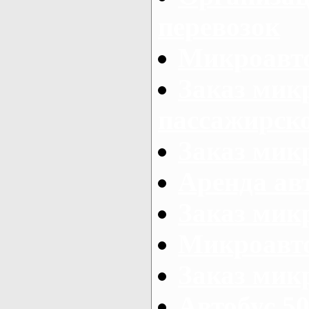
перевозок
Микроавто
Заказ мик
пассажирск
Заказ мик
Аренда авт
Заказ мик
Микроавто
Заказ микр
Автобус 50