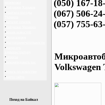
(050) 167-18
перевозки
·
байдарки Харьков
(067) 506-24
·
прогноз погоды
Украина
(057) 755-63
·
каталог ссылок
·
байдарки Украина
·
архив новостей
·
фотогалерея
·
достопримечательности
·
написать
администратору
Микроавтоб
·
опросы
·
рекомендовать нас
Volkswagen 
·
поиск по новостям
·
карта сайта
Поход на Байкал