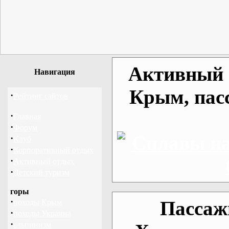
Активный о
Навигация
Крым, пас
·
Рейтинг сайтов
·
Главная
·
Форум
·
Клуб
·
Корпоративный отдых
·
Активный отдых
·
Детский туризм
горы
·
Пассаж
походы Крым
·
походы Украина
·
альпинизм