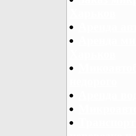
Харьков
Аренда авт
Аренда ми
Харьков
Микоавтоб
недорого
Аренда во
Микроавто
Транспорт
перевозке п