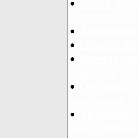
Заказ мик
водителем
Автоперев
Прокат ав
Аренда ми
Харьков
Организац
перевозок
Транспорт
пассажиров