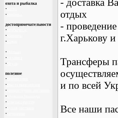
- доставка В
охота и рыбалка
·
охота
отдых
·
рыбалка
- проведение
достопримечательности
·
необычное
г.Харькову и
·
Карпаты
·
Крым
·
Польша
·
Украина
Трансферы п
·
Чехия
осуществляем
полезное
·
снаряжение
и по всей Ук
·
школа выживания
·
дикорастущие растения
·
кладовая природы
·
советы туристу
Все наши па
·
кухня, питание
·
медицина