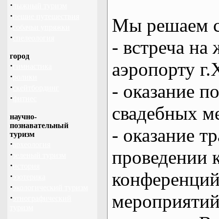
·
лыжный туризм
·
пешие путешествия
Мы решаем с
·
собачьи упряжки
·
спелеология
- встреча на 
город
аэропорту г.
·
гимнастика
·
ролики
- оказание 
·
скейтбординг
·
фитнес
свадебных м
научно-
познавательный
- оказание т
туризм
·
археология
проведении 
·
зеленый туризм
·
история
конференций
·
эзотерика
·
экологический туризм
мероприяти
·
этнографический
туризм