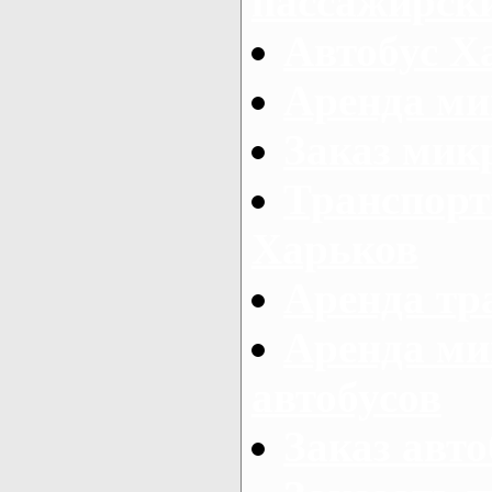
пассажирски
Автобус Х
Аренда ми
Заказ мик
Транспорт
Харьков
Аренда тр
Аренда ми
автобусов
Заказ авто