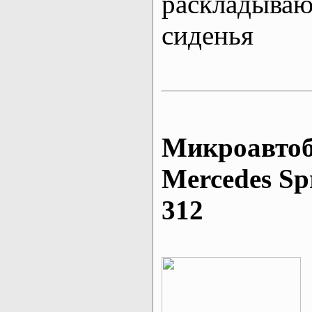
раскладыва
сиденья
Микроавтоб
Mеrcedes Sp
312