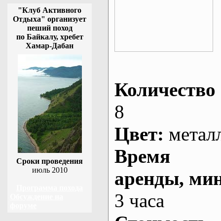
"Клуб Активного
Отдыха" организует
пеший поход
по Байкалу, хребет
Хамар-Дабан
Количество 
8
Цвет:
метал
Время
Сроки проведения
июль 2010
аренды
, ми
Программа похода
3 часа
Обсуждение на
форуме