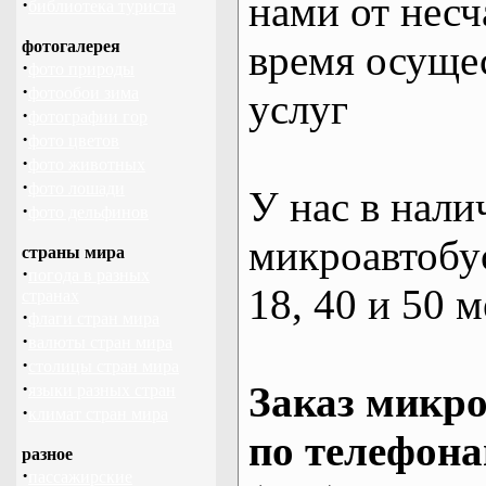
нами от несч
·
библиотека туриста
фотогалерея
время осуще
·
фото природы
·
фотообои зима
услуг
·
фотографии гор
·
фото цветов
·
фото животных
·
фото лошади
У нас в нали
·
фото дельфинов
микроавтобус
страны мира
·
погода в разных
18, 40 и 50 м
странах
·
флаги стран мира
·
валюты стран мира
·
столицы стран мира
·
Заказ микро
языки разных стран
·
климат стран мира
по телефона
разное
·
пассажирские