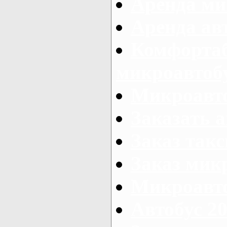
Аренда ми
Аренда ав
Комфорта
микроавтоб
Микроавто
Заказать а
Заказ так
Заказ мик
Микроавто
Автобус 20