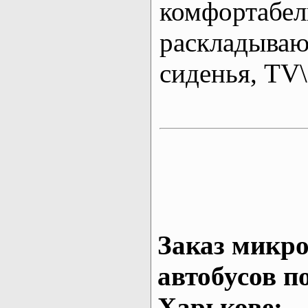
комфортабе
раскладыва
сиденья, T
Заказ микро
автобусов п
Харькове: