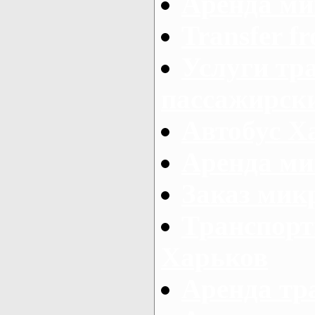
Аренда ми
Transfer fr
Услуги тр
пассажирски
Автобус Х
Аренда ми
Заказ мик
Транспорт
Харьков
Аренда тр