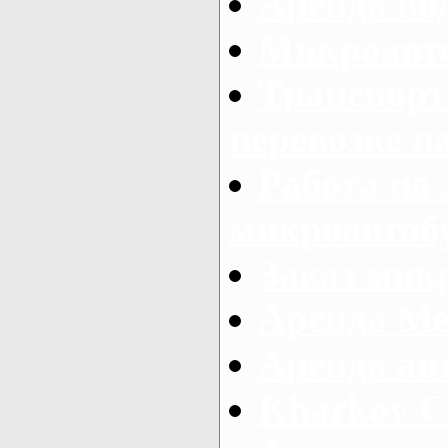
Аренда во
Микроавто
Транспорт
перевозке п
Работа на
микроавтоб
Заказ микр
Аренда Ме
Аренда авт
Kharkov C