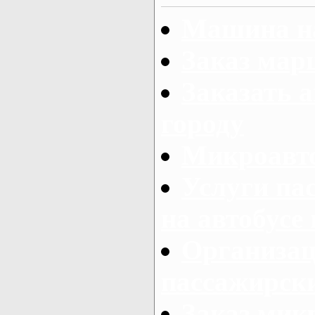
Машина на
Заказ мар
Заказать а
городу
Микроавто
Услуги па
на автобусе
Организац
пассажирски
Заказ микр