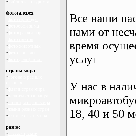
·
библиотека туриста
фотогалерея
Все наши па
·
фото природы
·
фотообои зима
нами от несч
·
фотографии гор
·
фото цветов
время осуще
·
фото животных
·
фото лошади
услуг
·
фото дельфинов
страны мира
·
погода в разных
У нас в нали
странах
·
флаги стран мира
·
валюты стран мира
микроавтобус
·
столицы стран мира
·
языки разных стран
18, 40 и 50 м
·
климат стран мира
разное
·
пассажирские