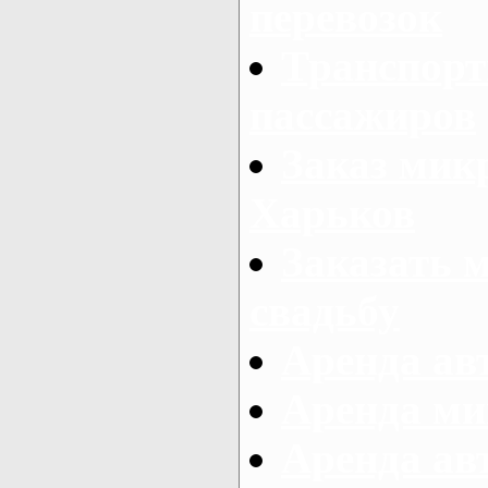
перевозок
Транспорт
пассажиров
Заказ микр
Харьков
Заказать 
свадьбу
Аренда авт
Аренда ми
Аренда ав