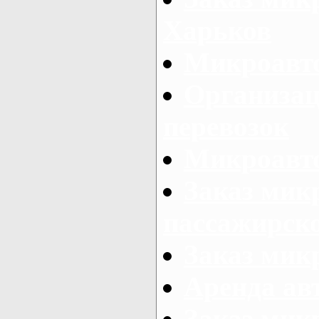
Харьков
Микроавто
Организац
перевозок
Микроавто
Заказ мик
пассажирск
Заказ мик
Аренда авт
Заказ мик