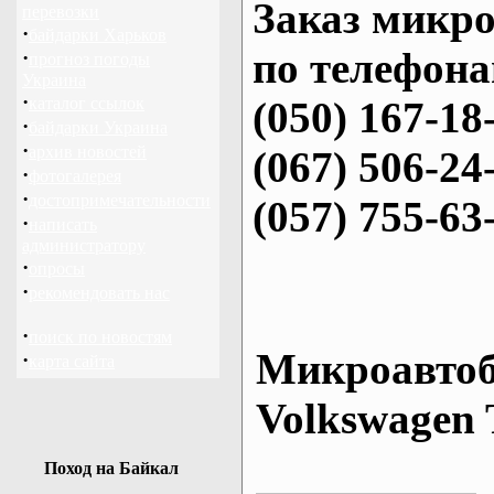
Заказ микро
перевозки
·
байдарки Харьков
по телефона
·
прогноз погоды
Украина
·
каталог ссылок
(050) 167-18
·
байдарки Украина
·
архив новостей
(067) 506-24
·
фотогалерея
·
достопримечательности
(057) 755-63
·
написать
администратору
·
опросы
·
рекомендовать нас
·
поиск по новостям
Микроавтоб
·
карта сайта
Volkswagen 
Поход на Байкал