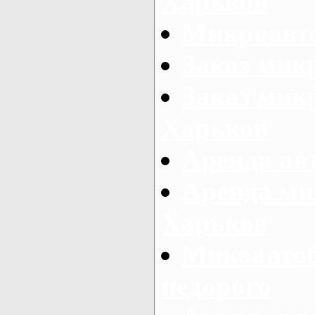
Харьков
Микроавто
Заказ мик
Заказ микр
Харьков
Аренда авт
Аренда ми
Харьков
Микоавтоб
недорого