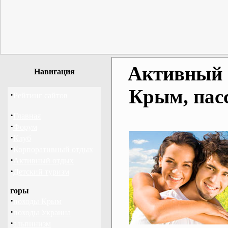
Активный о
Навигация
Крым, пас
·
Рейтинг сайтов
·
Главная
·
Форум
·
Клуб
·
Корпоративный отдых
·
Активный отдых
·
Детский туризм
горы
·
походы Крым
·
походы Украина
·
альпинизм