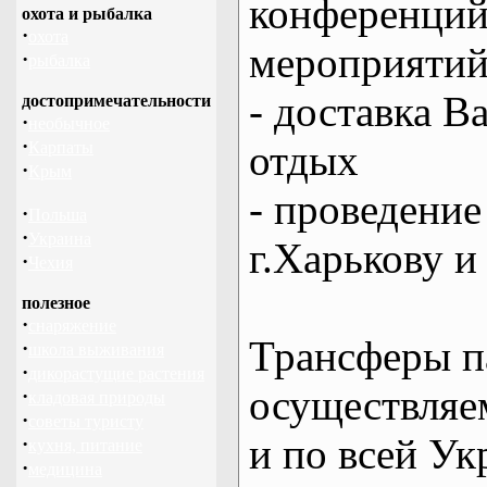
конференций
охота и рыбалка
·
охота
мероприяти
·
рыбалка
- доставка В
достопримечательности
·
необычное
·
отдых
Карпаты
·
Крым
- проведение
·
Польша
·
Украина
г.Харькову и
·
Чехия
полезное
·
снаряжение
Трансферы п
·
школа выживания
·
дикорастущие растения
осуществляем
·
кладовая природы
·
советы туристу
и по всей Ук
·
кухня, питание
·
медицина