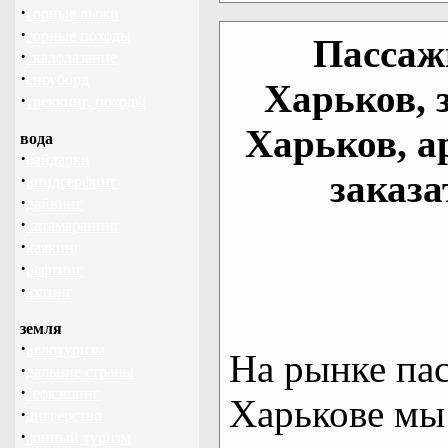
·
горные лыжи
·
горные походы
Пассаж
·
скалолазание
·
сноуборд
Харьков, 
·
треккинг, походы
Харьков, а
вода
·
байдарки
заказа
·
виндсерфинг
·
дайвинг
·
катамаранинг
·
каякинг
·
рафтинг
·
яхтинг
земля
·
велотуризм
На рынке па
·
дальние страны
·
геокэшинг
Харькове мы
·
диггерство
·
конный туризм