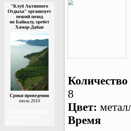
"Клуб Активного
Отдыха" организует
пеший поход
по Байкалу, хребет
Хамар-Дабан
Количество 
8
Сроки проведения
июль 2010
Цвет:
метал
Программа похода
Время
Обсуждение на
форуме