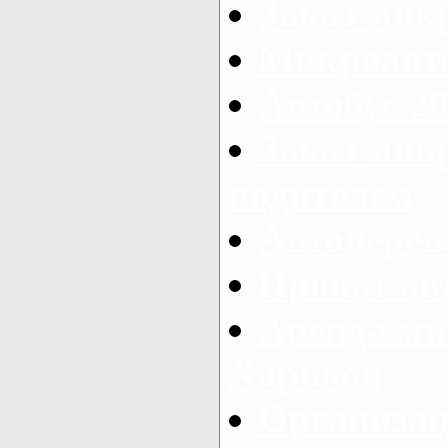
Заказ мик
Микроавто
Автобус 20
Заказ мик
водителем
Автоперев
Прокат ав
Аренда ми
Харьков
Организац