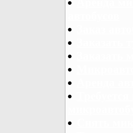
Аренда ми
автобусов
Заказ авто
Заказать 
Заказать 
Микроавто
Аренда авт
Требуется
микроавтоб
Снять мик