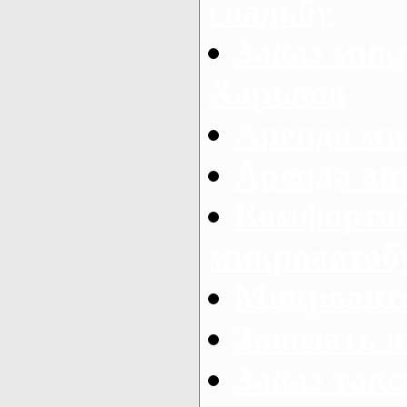
свадьбу
Заказ микр
Харьков
Аренда ми
Аренда ав
Комфорта
микроавтоб
Микроавто
Заказать а
Заказ так