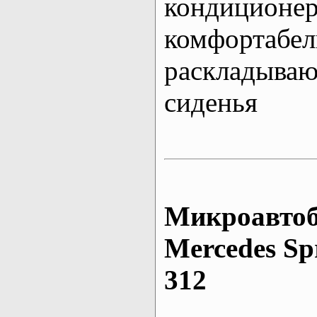
кондиционе
комфортабе
раскладыва
сиденья
Микроавтоб
Mеrcedes Sp
312