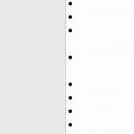
Такси мик
Заказ мик
Заказ мик
Харьков
Транспорт
междугород
Аренда авт
Аренда авт
Заказ микр
Аренда ми