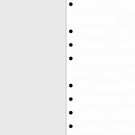
Заказ микр
Харьков
Аренда ми
Аренда ав
Комфорта
микроавтоб
Микроавто
Заказать а
Заказ так
Заказ мик