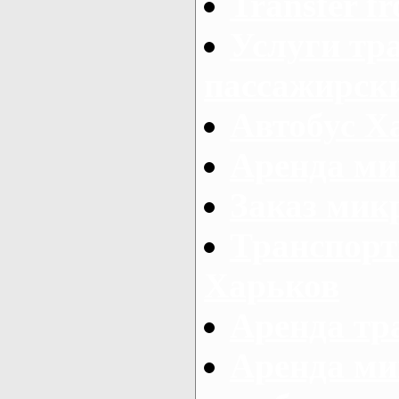
Transfer fr
Услуги тр
пассажирски
Автобус Х
Аренда ми
Заказ мик
Транспорт
Харьков
Аренда тр
Аренда ми