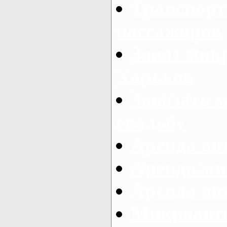
Транспорт
пассажиров
Заказ микр
Харьков
Заказать 
свадьбу
Аренда авт
Аренда ми
Аренда ав
Микроавтоб