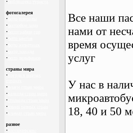
·
библиотека туриста
фотогалерея
Все наши па
·
фото природы
·
фотообои зима
нами от несч
·
фотографии гор
·
фото цветов
время осуще
·
фото животных
·
фото лошади
услуг
·
фото дельфинов
страны мира
·
погода в разных
У нас в нали
странах
·
флаги стран мира
·
валюты стран мира
микроавтобус
·
столицы стран мира
·
языки разных стран
18, 40 и 50 м
·
климат стран мира
разное
·
пассажирские