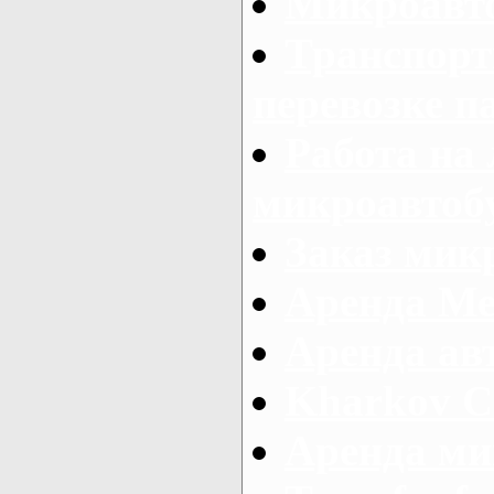
Микроавто
Транспорт
перевозке п
Работа на
микроавтоб
Заказ микр
Аренда Ме
Аренда авт
Kharkov C
Аренда ми