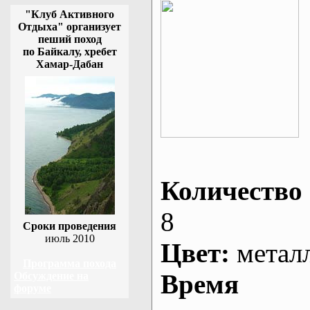
"Клуб Активного
Отдыха" организует
пеший поход
по Байкалу, хребет
Хамар-Дабан
Количество 
8
Сроки проведения
июль 2010
Цвет:
метал
Программа похода
Время
Обсуждение на
форуме