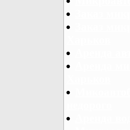
Микроавто
Заказ мик
Заказ микр
Харьков
Аренда авт
Аренда ми
Харьков
Микоавтоб
недорого
Аренда во