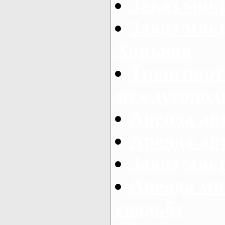
Заказ мик
Заказ мик
Харьков
Транспорт
междугород
Аренда авт
Аренда авт
Заказ микр
Аренда ми
свадьбу