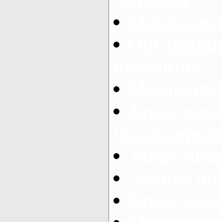
Микроавто
Организац
перевозок
Микроавто
Заказ мик
пассажирск
Заказ мик
Аренда авт
Заказ мик
Микроавто