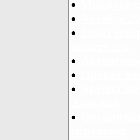
Микроавто
Автобус 20
Заказ мик
водителем
Автоперев
Прокат ав
Аренда ми
Харьков
Организац
перевозок