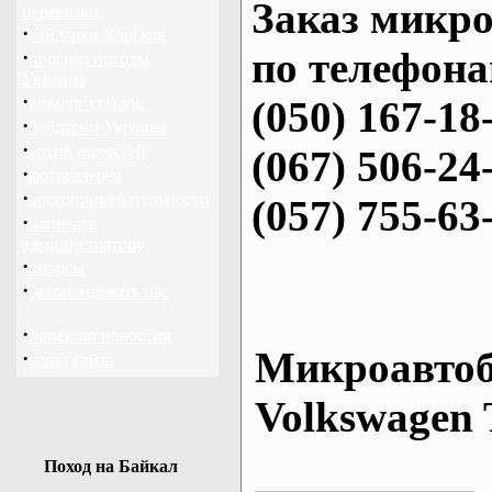
Заказ микро
перевозки
·
байдарки Харьков
по телефона
·
прогноз погоды
Украина
·
каталог ссылок
(050) 167-18
·
байдарки Украина
·
архив новостей
(067) 506-24
·
фотогалерея
·
достопримечательности
(057) 755-63
·
написать
администратору
·
опросы
·
рекомендовать нас
·
поиск по новостям
Микроавтоб
·
карта сайта
Volkswagen 
Поход на Байкал