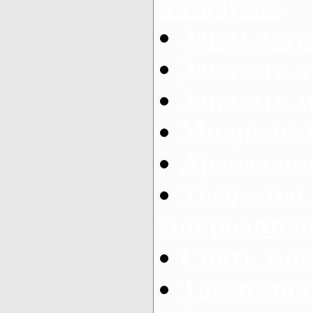
автобусов
Заказ авто
Заказать 
Заказать 
Микроавто
Аренда авт
Требуется
микроавтоб
Снять мик
Такси мик