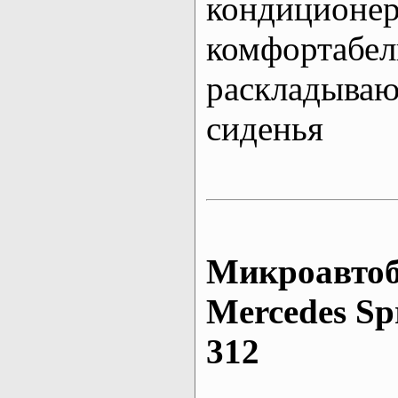
кондиционе
комфортабе
раскладыва
сиденья
Микроавтоб
Mеrcedes Sp
312