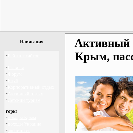
Активный о
Навигация
Крым, пас
·
Рейтинг сайтов
·
Главная
·
Форум
·
Клуб
·
Корпоративный отдых
·
Активный отдых
·
Детский туризм
горы
·
походы Крым
·
походы Украина
·
альпинизм