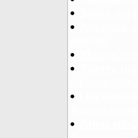
Заказ мар
Заказать а
городу
Микроавто
Услуги па
на автобусе
Организац
пассажирски
Заказ микр
Харьков