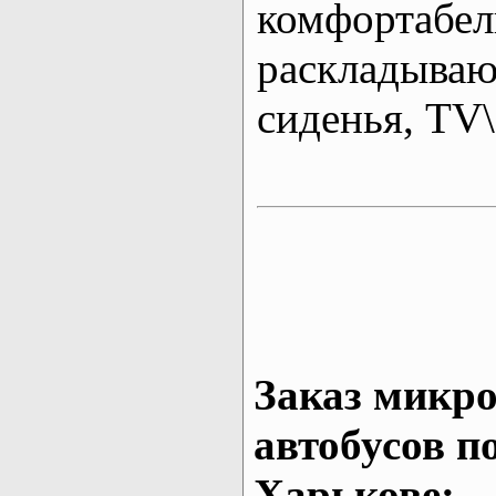
комфортабе
раскладыва
сиденья, T
Заказ микро
автобусов п
Харькове: