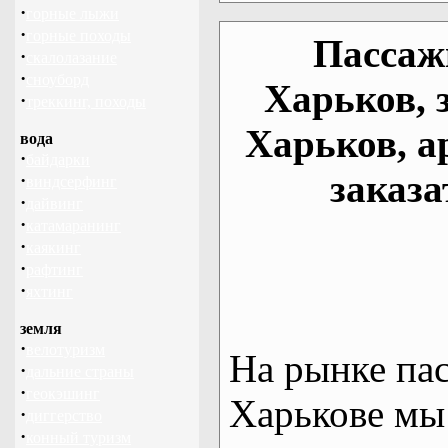
·
горные лыжи
·
горные походы
Пассаж
·
скалолазание
·
сноуборд
Харьков, 
·
треккинг, походы
Харьков, а
вода
·
байдарки
заказа
·
виндсерфинг
·
дайвинг
·
катамаранинг
·
каякинг
·
рафтинг
·
яхтинг
земля
·
велотуризм
На рынке па
·
дальние страны
·
геокэшинг
Харькове мы
·
диггерство
·
конный туризм