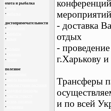
конференций
охота и рыбалка
·
охота
мероприяти
·
рыбалка
- доставка В
достопримечательности
·
необычное
·
отдых
Карпаты
·
Крым
- проведение
·
Польша
·
Украина
г.Харькову и
·
Чехия
полезное
·
снаряжение
Трансферы п
·
школа выживания
·
дикорастущие растения
осуществляем
·
кладовая природы
·
советы туристу
и по всей Ук
·
кухня, питание
·
медицина