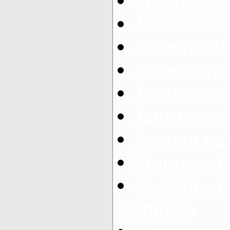
Заказ микр
Автобус 50
Аренда тр
Туристиче
Заказ авто
Аренда ав
Микроавто
Аренда ми
Харьков