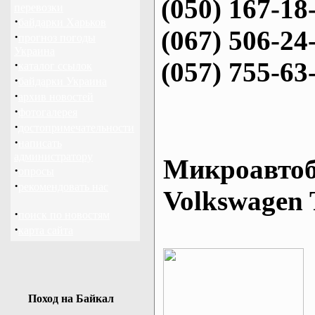
(050) 167-18
перевозки
·
байдарки Харьков
(067) 506-24
·
прогноз погоды
Украина
(057) 755-63
·
каталог ссылок
·
байдарки Украина
·
архив новостей
·
фотогалерея
·
достопримечательности
·
написать
администратору
Микроавтоб
·
опросы
·
рекомендовать нас
Volkswagen 
·
поиск по новостям
·
карта сайта
Поход на Байкал