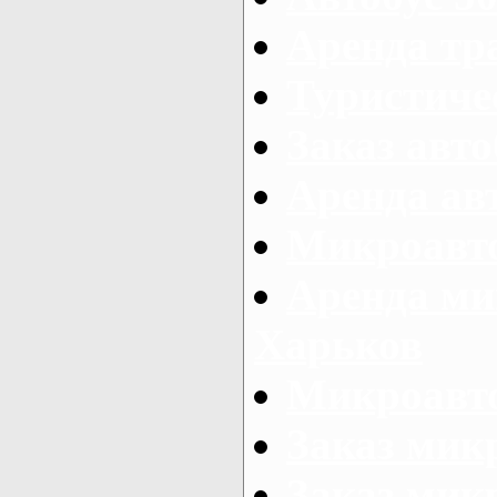
Аренда тр
Туристиче
Заказ авто
Аренда ав
Микроавто
Аренда ми
Харьков
Микроавто
Заказ мик
Заказ микр