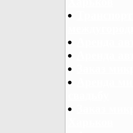
Харьков
Транспорт
междугород
Аренда авт
Аренда авт
Заказ микр
Аренда ми
свадьбу
Заказ микр
Харьков