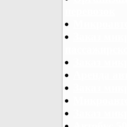
перевозок
Микроавто
Заказ мик
пассажирск
Заказ мик
Аренда авт
Заказ мик
Микроавто
Заказ микр
Автобус 50