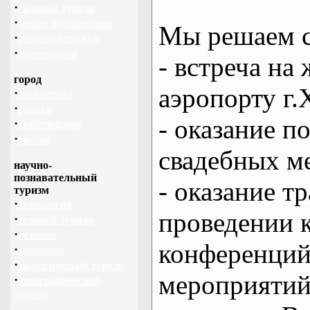
·
лыжный туризм
·
пешие путешествия
Мы решаем с
·
собачьи упряжки
·
спелеология
- встреча на 
город
аэропорту г.
·
гимнастика
·
ролики
- оказание 
·
скейтбординг
·
фитнес
свадебных м
научно-
познавательный
- оказание т
туризм
·
археология
проведении 
·
зеленый туризм
·
история
конференций
·
эзотерика
·
экологический туризм
мероприяти
·
этнографический
туризм