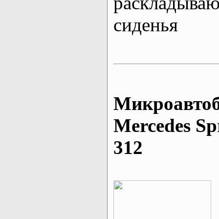
раскладыва
сиденья
Микроавтоб
Mеrcedes Sp
312