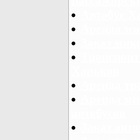
пассажирски
Автобус Х
Аренда ми
Заказ мик
Транспорт
Харьков
Аренда тр
Аренда ми
автобусов
Заказ авто