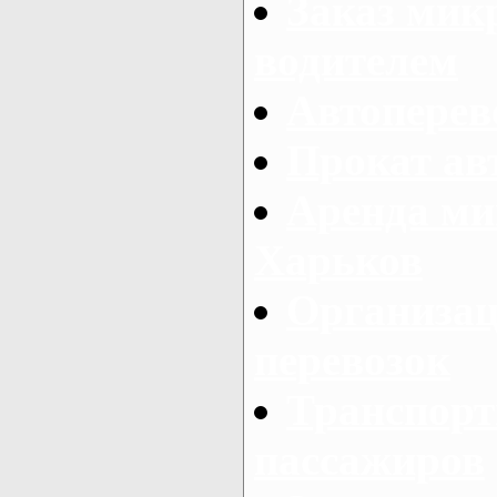
Заказ мик
водителем
Автоперев
Прокат ав
Аренда ми
Харьков
Организац
перевозок
Транспорт
пассажиров