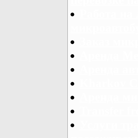
Работа на
микроавтоб
Заказ микр
Аренда Ме
Аренда авт
Kharkov C
Аренда ми
Transfer fr
Услуги тр