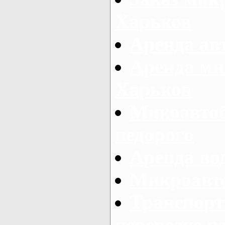
Харьков
Аренда авт
Аренда ми
Харьков
Микоавтоб
недорого
Аренда во
Микроавто
Транспорт
перевозке п