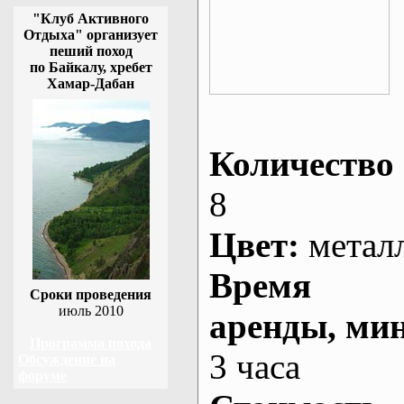
"Клуб Активного
Отдыха" организует
пеший поход
по Байкалу, хребет
Хамар-Дабан
Количество 
8
Цвет:
метал
Время
Сроки проведения
июль 2010
аренды
, ми
Программа похода
3 часа
Обсуждение на
форуме