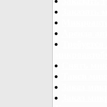
Заказать 
Заказать 
Микроавто
Аренда авт
Требуется
микроавтоб
Снять мик
Такси мик
Заказ мик
Заказ мик