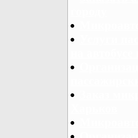
городу
Микроавто
Услуги па
на автобусе
Организац
пассажирски
Заказ микр
Харьков
Микроавто
Организац