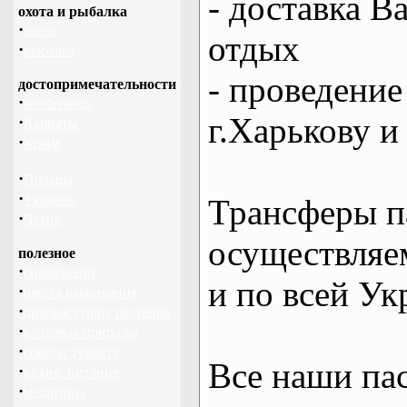
- доставка В
охота и рыбалка
·
охота
отдых
·
рыбалка
- проведение
достопримечательности
·
необычное
г.Харькову и
·
Карпаты
·
Крым
·
Польша
·
Украина
Трансферы п
·
Чехия
осуществляем
полезное
·
снаряжение
и по всей Ук
·
школа выживания
·
дикорастущие растения
·
кладовая природы
·
советы туристу
Все наши па
·
кухня, питание
·
медицина