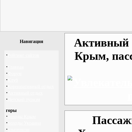
Активный о
Навигация
Крым, пас
·
Рейтинг сайтов
·
Главная
·
Форум
·
Клуб
·
Корпоративный отдых
·
Активный отдых
·
Детский туризм
горы
·
Пассаж
походы Крым
·
походы Украина
·
альпинизм