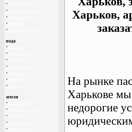
Харьков, 
·
горные лыжи
·
горные походы
Харьков, а
·
скалолазание
·
сноуборд
заказа
·
треккинг, походы
вода
·
байдарки
·
виндсерфинг
·
дайвинг
·
катамаранинг
·
каякинг
На рынке па
·
рафтинг
·
яхтинг
Харькове мы
земля
·
велотуризм
недорогие ус
·
дальние страны
·
геокэшинг
юридическим
·
диггерство
·
конный туризм