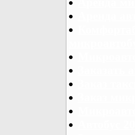
Аренда ми
Аренда ав
Комфорта
микроавтоб
Микроавто
Заказать а
Заказ так
Заказ мик
Микроавто
Автобус 20