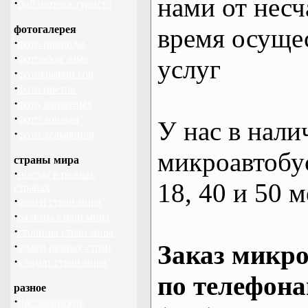
нами от несч
·
библиотека туриста
фотогалерея
время осуще
·
фото природы
·
фотообои зима
услуг
·
фотографии гор
·
фото цветов
·
фото животных
·
фото лошади
У нас в нали
·
фото дельфинов
микроавтобус
страны мира
·
погода в разных
18, 40 и 50 м
странах
·
флаги стран мира
·
валюты стран мира
·
столицы стран мира
·
Заказ микро
языки разных стран
·
климат стран мира
по телефона
разное
·
пассажирские