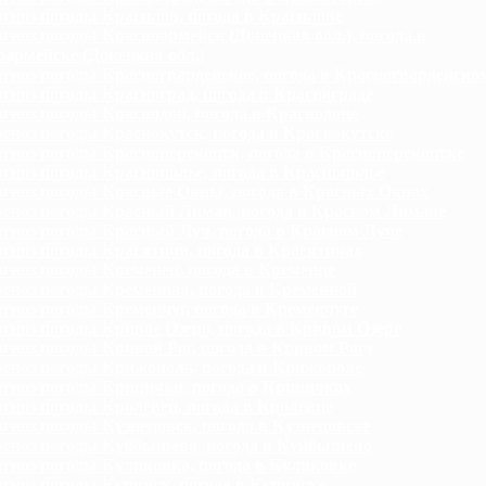
гноз погоды Красилов, погода в Красилове
гноз погоды Красноармейск (Донецкая обл.), погода в
армейске (Донецкая обл.)
гноз погоды Красногвардейское, погода в Красногвардейско
гноз погоды Красноград, погода в Краснограде
гноз погоды Краснодон, погода в Краснодоне
гноз погоды Краснокутск, погода в Краснокутске
гноз погоды Красноперекопск, погода в Красноперекопске
гноз погоды Краснополье, погода в Краснополье
гноз погоды Красные Окны, погода в Красных Окнах
гноз погоды Красный Лиман, погода в Красном Лимане
гноз погоды Красный Луч, погода в Красном Луче
гноз погоды Красятичи, погода в Красятичах
гноз погоды Кременец, погода в Кременце
гноз погоды Кременная, погода в Кременной
гноз погоды Кременчуг, погода в Кременчуге
гноз погоды Кривое Озеро, погода в Кривом Озере
гноз погоды Кривой Рог, погода в Кривом Рогу
гноз погоды Крижополь, погода в Крижополе
гноз погоды Кринички, погода в Криничках
гноз погоды Кролевец, погода в Кролевце
гноз погоды Кузнецовск, погода в Кузнецовске
гноз погоды Куйбышево, погода в Куйбышево
гноз погоды Куликовка, погода в Куликовке
гноз погоды Купянск, погода в Купянске