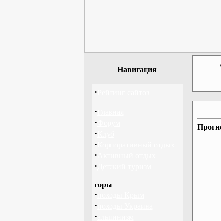
Навигация
·
Рейтинг сайтов
·
Главная
·
Форум
Прогно
·
Клуб
·
Корпоративный отдых
·
Активный отдых
·
Детский туризм
горы
·
походы Крым
·
походы Украина
·
альпинизм