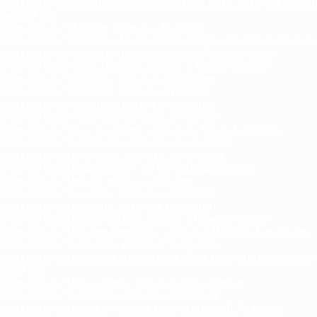
гноз погоды Михайловка (Запорожская обл.), погода в Миха
ожская обл.)
гноз погоды Млинов, погода в Млинове
гноз погоды Могилев-Подольский, погода в Могилев-Подоль
гноз погоды Монастыриска, погода в Монастыриске
гноз погоды Монастырище, погода в Монастырище
гноз погоды Моршин, погода в Моршине
гноз погоды Моспино, погода в Моспино
гноз погоды Мостиска, погода в Мостиске
гноз погоды Мукачево, погода в Мукачево
гноз погоды Мыс Казантип, погода на Мысе Казантип
гноз погоды Надворная, погода в Надворной
гноз погоды Народичи, погода в Народичах
гноз погоды Недригайлов, погода в Недригайлове
гноз погоды Нежин, погода в Нежине
гноз погоды Немиров, погода в Немирове
гноз погоды Нетешин, погода в Нетешин
гноз погоды Нижнегорский, погода в Нижнегорском
гноз погоды Нижние Серогозы, погода в Нижних Серогозах
гноз погоды Николаев, погода в Николаев
гноз погоды Николаев (Львовская обл.), погода в Николаеве
ская обл.)
гноз погоды Николаевка, погода в Николаевке
гноз погоды Никополь, погода в Никополе
гноз погоды Новая Водолага, погода в Новой Водолаге