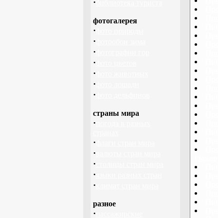
Про
·
библиотека туриста
Про
Про
фотогалерея
Про
·
фото природы
Про
·
фотообои зима
Про
·
фотографии гор
Про
·
Про
фото цветов
Про
·
фото животных
Про
·
фото лошади
Про
·
фото дельфинов
Про
Про
страны мира
Про
·
Про
погода в разных
Про
странах
Про
·
флаги стран мира
Про
·
валюты стран мира
(Закар
·
столицы стран мира
Про
·
языки разных стран
Про
·
Про
климат стран мира
Про
Про
разное
Про
·
пассажирские