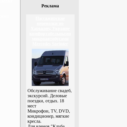
йловке
Реклама
ском
Пассажирские
перевозки по
Харькову, Украине
комфортабельными
микроавтобусами
Mercedes Sprinter
Обслуживание свадеб,
экскурсий. Деловые
поездки, отдых. 18
мест
Микрофон, TV, DVD,
кондиционер, мягкие
кресла.
Для членов "Клуба