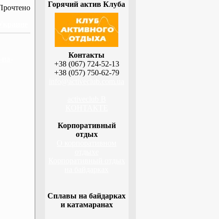
Горячий актив Клуба
Прочтено
 Украине
Контакты
-на-
+38 (067) 724-52-13
+38 (057) 750-62-79
info@activeclub.com.ua
activeclub В
КОНТАКТЕ
Корпоративный
отдых
О корпоративном
отдыхе
Корпоративный отдых
на байдарках
Сплавы на байдарках
и катамаранах