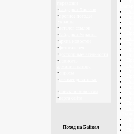
Про
перевозки
(Запор
·
байдарки Харьков
Про
·
прогноз погоды
Про
Украина
Про
·
Про
каталог ссылок
Про
·
байдарки Украина
Про
·
архив новостей
Про
·
фотогалерея
Про
·
достопримечательности
Про
·
Про
написать
Про
администратору
Про
·
опросы
Про
·
рекомендовать нас
Про
Про
·
поиск по новостям
Про
·
Про
карта сайта
Про
Про
(Львов
Про
Про
Поход на Байкал
Про