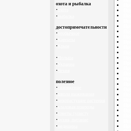
охота и рыбалка
Про
·
охота
Про
·
Про
рыбалка
Про
Про
достопримечательности
Про
·
необычное
Про
·
Карпаты
Про
·
Крым
Про
Про
·
Про
Польша
Про
·
Украина
Про
·
Чехия
Про
Про
полезное
Про
·
снаряжение
Про
·
школа выживания
Про
·
Про
дикорастущие растения
Про
·
кладовая природы
Про
·
советы туристу
Про
·
кухня, питание
Про
·
Про
медицина