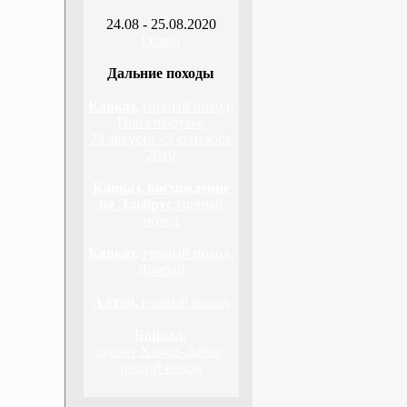
24.08 - 25.08.2020
Оскол
Дальние походы
Кавказ,
горный поход,
Приэльбрусье
23 августа - 3 сентября
2010
Кавказ, восхождение
на Эльбрус
горный
поход
Кавказ,
горный поход,
Домбай
Алтай,
горный поход
Байкал,
хребет Хамар-Дабан,
пеший поход