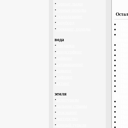
·
горные лыжи
·
горные походы
Остал
·
скалолазание
·
сноуборд
Про
·
треккинг, походы
Про
Про
вода
Днепр
·
Про
байдарки
Про
·
виндсерфинг
Про
·
дайвинг
Про
·
катамаранинг
Про
·
Про
каякинг
Про
·
рафтинг
Про
·
яхтинг
Про
Про
земля
Шевче
·
велотуризм
Про
·
дальние страны
Про
·
Про
геокэшинг
Про
·
диггерство
Про
·
конный туризм
Про