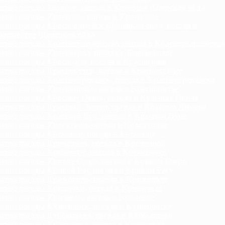
гноз погоды Котовск, погода в Котовске (Одесская обл.)
гноз погоды Красилов, погода в Красилове
гноз погоды Красноармейск (Донецкая обл.), погода в
армейске (Донецкая обл.)
гноз погоды Красногвардейское, погода в Красногвардейско
гноз погоды Красноград, погода в Краснограде
гноз погоды Краснодон, погода в Краснодоне
гноз погоды Краснокутск, погода в Краснокутске
гноз погоды Красноперекопск, погода в Красноперекопске
гноз погоды Краснополье, погода в Краснополье
гноз погоды Красные Окны, погода в Красных Окнах
гноз погоды Красный Лиман, погода в Красном Лимане
гноз погоды Красный Луч, погода в Красном Луче
гноз погоды Красятичи, погода в Красятичах
гноз погоды Кременец, погода в Кременце
гноз погоды Кременная, погода в Кременной
гноз погоды Кременчуг, погода в Кременчуге
гноз погоды Кривое Озеро, погода в Кривом Озере
гноз погоды Кривой Рог, погода в Кривом Рогу
гноз погоды Крижополь, погода в Крижополе
гноз погоды Кринички, погода в Криничках
гноз погоды Кролевец, погода в Кролевце
гноз погоды Кузнецовск, погода в Кузнецовске
гноз погоды Куйбышево, погода в Куйбышево
гноз погоды Куликовка, погода в Куликовке