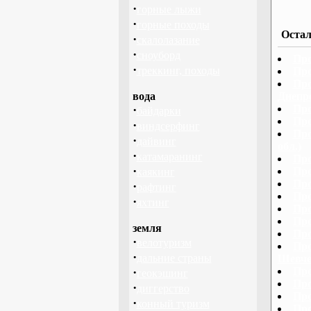
·
горные лыжи
·
горные походы
Остал
·
скалолазание
·
сноуборд
Про
·
треккинг, походы
Про
Про
вода
Днепр
·
Про
байдарки
Про
·
виндсерфинг
Про
·
дайвинг
обл.)
·
катамаранинг
Про
·
Про
каякинг
Про
·
рафтинг
Про
·
яхтинг
Про
Про
земля
Про
·
велотуризм
Про
·
дальние страны
Шевче
·
Про
геокэшинг
Про
·
диггерство
Про
·
конный туризм
Про