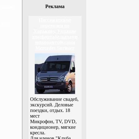
йловке
Реклама
Пассажирские
ском
перевозки по
Харькову, Украине
комфортабельными
микроавтобусами
Mercedes Sprinter
Обслуживание свадеб,
экскурсий. Деловые
поездки, отдых. 18
мест
Микрофон, TV, DVD,
кондиционер, мягкие
кресла.
Для членов "Клуба