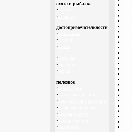
охота и рыбалка
Про
·
охота
Про
·
Про
рыбалка
Про
Про
достопримечательности
Про
·
необычное
Про
·
Карпаты
Про
·
Крым
Про
Про
·
Про
Польша
Про
·
Украина
Про
·
Чехия
Про
Про
полезное
Про
·
снаряжение
Про
·
школа выживания
Про
·
Про
дикорастущие растения
Про
·
кладовая природы
Про
·
советы туристу
Про
·
кухня, питание
Про
·
Про
медицина