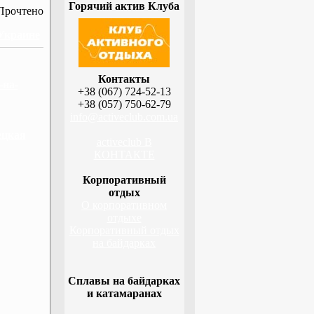
Горячий актив Клуба
Прочтено
 Украине
Контакты
-на-
+38 (067) 724-52-13
+38 (057) 750-62-79
info@activeclub.com.ua
ецкая
activeclub В
КОНТАКТЕ
Корпоративный
отдых
О корпоративном
отдыхе
Корпоративный отдых
на байдарках
Сплавы на байдарках
и катамаранах