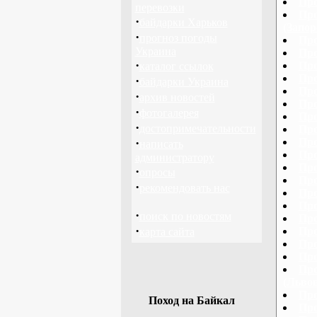
Про
перевозки
Про
·
байдарки Харьков
(Запор
·
прогноз погоды
Про
Украина
Про
·
Про
каталог ссылок
Про
·
байдарки Украина
Про
·
архив новостей
Про
·
фотогалерея
Про
·
достопримечательности
Про
·
Про
написать
Про
администратору
Про
·
опросы
Про
·
рекомендовать нас
Про
Про
·
поиск по новостям
Про
·
Про
карта сайта
Про
Про
Про
(Львов
Про
Поход на Байкал
Про