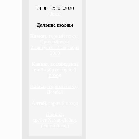
24.08 - 25.08.2020
Оскол
Дальние походы
Кавказ,
горный поход,
Приэльбрусье
23 августа - 3 сентября
2010
Кавказ, восхождение
на Эльбрус
горный
поход
Кавказ,
горный поход,
Домбай
Алтай,
горный поход
Байкал,
хребет Хамар-Дабан,
пеший поход