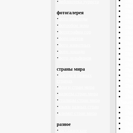
Про
·
библиотека туриста
Про
Про
фотогалерея
Про
·
фото природы
Про
·
фотообои зима
Про
·
фотографии гор
Про
·
Про
фото цветов
Про
·
фото животных
Про
·
фото лошади
Про
·
фото дельфинов
Про
Про
страны мира
Про
·
Про
погода в разных
Про
странах
Про
·
флаги стран мира
Про
·
валюты стран мира
Про
·
столицы стран мира
(Закар
·
языки разных стран
Про
·
Про
климат стран мира
Про
Про
разное
Про
·
пассажирские