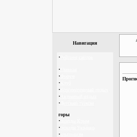
Навигация
·
Рейтинг сайтов
·
Главная
·
Форум
Прогно
·
Клуб
·
Корпоративный отдых
·
Активный отдых
·
Детский туризм
горы
·
походы Крым
·
походы Украина
·
альпинизм