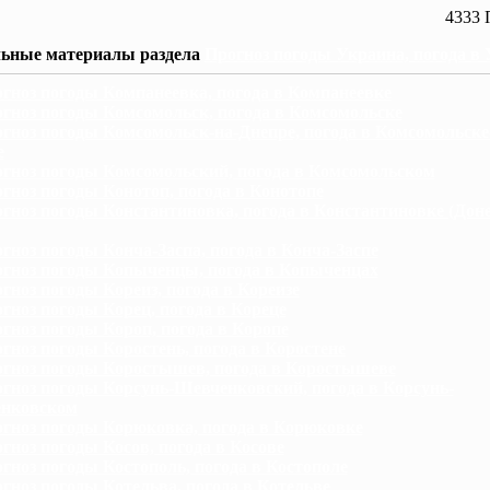
4333 
ьные материалы раздела
Прогноз погоды Украина, погода в
гноз погоды Компанеевка, погода в Компанеевке
гноз погоды Комсомольск, погода в Комсомольске
гноз погоды Комсомольск-на-Днепре, погода в Комсомольске
е
гноз погоды Комсомольский, погода в Комсомольском
гноз погоды Конотоп, погода в Конотопе
гноз погоды Константиновка, погода в Константиновке (Дон
гноз погоды Конча-Заспа, погода в Конча-Заспе
гноз погоды Копыченцы, погода в Копыченцах
гноз погоды Кореиз, погода в Кореизе
гноз погоды Корец, погода в Кореце
гноз погоды Короп, погода в Коропе
гноз погоды Коростень, погода в Коростене
гноз погоды Коростышев, погода в Коростышеве
гноз погоды Корсунь-Шевченковский, погода в Корсунь-
нковском
гноз погоды Корюковка, погода в Корюковке
гноз погоды Косов, погода в Косове
гноз погоды Костополь, погода в Костополе
гноз погоды Котельва, погода в Котельве