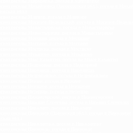
гноз погоды Мироновка, погода в Мироновке
гноз погоды Михайловка (Запорожская обл.), погода в Миха
ожская обл.)
гноз погоды Млинов, погода в Млинове
гноз погоды Могилев-Подольский, погода в Могилев-Подоль
гноз погоды Монастыриска, погода в Монастыриске
гноз погоды Монастырище, погода в Монастырище
гноз погоды Моршин, погода в Моршине
гноз погоды Моспино, погода в Моспино
гноз погоды Мостиска, погода в Мостиске
гноз погоды Мукачево, погода в Мукачево
гноз погоды Мыс Казантип, погода на Мысе Казантип
гноз погоды Надворная, погода в Надворной
гноз погоды Народичи, погода в Народичах
гноз погоды Недригайлов, погода в Недригайлове
гноз погоды Нежин, погода в Нежине
гноз погоды Немиров, погода в Немирове
гноз погоды Нетешин, погода в Нетешин
гноз погоды Нижнегорский, погода в Нижнегорском
гноз погоды Нижние Серогозы, погода в Нижних Серогозах
гноз погоды Николаев, погода в Николаев
гноз погоды Николаев (Львовская обл.), погода в Николаеве
ская обл.)
гноз погоды Николаевка, погода в Николаевке
гноз погоды Никополь, погода в Никополе