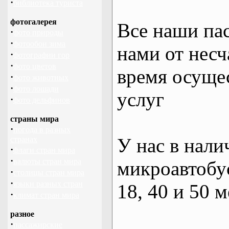
·
библиотека туриста
фотогалерея
Все наши па
·
фото природы
·
фотообои зима
нами от несч
·
фотографии гор
·
фото цветов
время осуще
·
фото животных
·
фото лошади
услуг
·
фото дельфинов
страны мира
·
погода в разных
У нас в нали
странах
·
флаги стран мира
·
валюты стран мира
микроавтобус
·
столицы стран мира
·
языки разных стран
18, 40 и 50 м
·
климат стран мира
разное
·
пассажирские