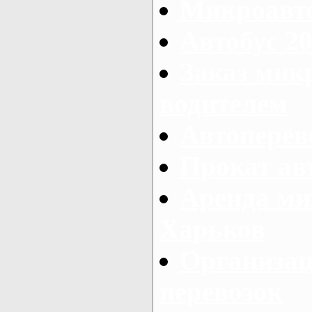
Микроавто
Автобус 20
Заказ мик
водителем
Автоперев
Прокат ав
Аренда ми
Харьков
Организац
перевозок