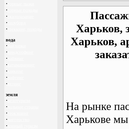
·
горные лыжи
·
горные походы
Пассаж
·
скалолазание
·
сноуборд
Харьков, 
·
треккинг, походы
Харьков, а
вода
·
байдарки
заказа
·
виндсерфинг
·
дайвинг
·
катамаранинг
·
каякинг
·
рафтинг
·
яхтинг
земля
·
велотуризм
На рынке па
·
дальние страны
·
геокэшинг
Харькове мы
·
диггерство
·
конный туризм