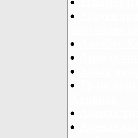
Transfer fr
Услуги тр
пассажирски
Автобус Х
Аренда ми
Заказ мик
Транспорт
Харьков
Аренда тр
Аренда ми