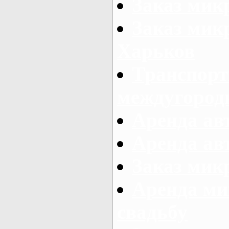
Заказ мик
Заказ мик
Харьков
Транспорт
междугород
Аренда авт
Аренда авт
Заказ микр
Аренда ми
свадьбу