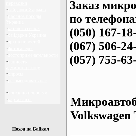
Заказ микро
перевозки
·
байдарки Харьков
по телефона
·
прогноз погоды
Украина
·
каталог ссылок
(050) 167-18
·
байдарки Украина
·
архив новостей
(067) 506-24
·
фотогалерея
·
достопримечательности
(057) 755-63
·
написать
администратору
·
опросы
·
рекомендовать нас
·
поиск по новостям
Микроавтоб
·
карта сайта
Volkswagen 
Поход на Байкал