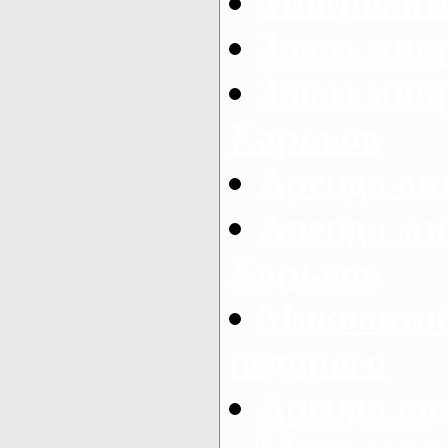
Микроавто
Заказ мик
Заказ микр
Харьков
Аренда авт
Аренда ми
Харьков
Микоавтоб
недорого
Аренда во