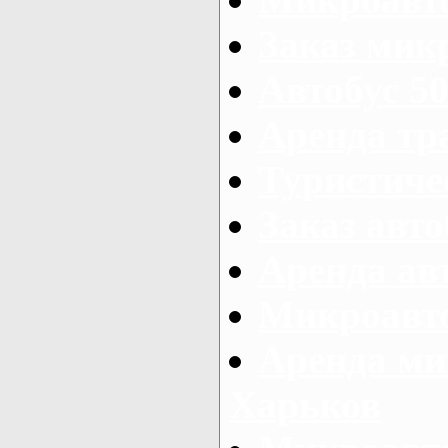
Заказ микр
Автобус 50
Аренда тр
Туристиче
Заказ авто
Аренда ав
Микроавто
Аренда ми
Харьков