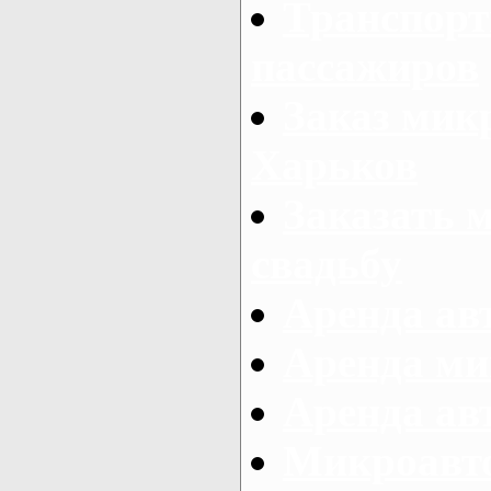
Транспорт
пассажиров
Заказ микр
Харьков
Заказать 
свадьбу
Аренда авт
Аренда ми
Аренда ав
Микроавтоб