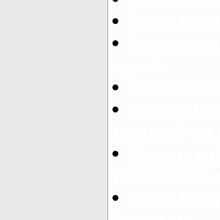
Заказ мар
Заказать а
городу
Микроавто
Услуги па
на автобусе
Организац
пассажирски
Заказ микр
Харьков