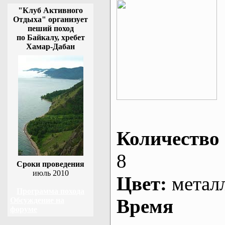
"Клуб Активного
Отдыха" организует
пеший поход
по Байкалу, хребет
Хамар-Дабан
Количество 
8
Сроки проведения
июль 2010
Цвет:
метал
Программа похода
Время
Обсуждение на
форуме