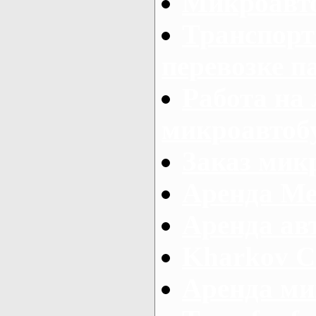
Микроавто
Транспорт
перевозке п
Работа на
микроавтоб
Заказ микр
Аренда Ме
Аренда авт
Kharkov C
Аренда ми