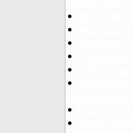
автобусов
Заказ авто
Заказать 
Заказать 
Микроавто
Аренда авт
Требуется
микроавтоб
Снять мик
Такси мик