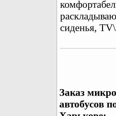
комфортабе
раскладыва
сиденья, T
Заказ микро
автобусов п
Харькове: