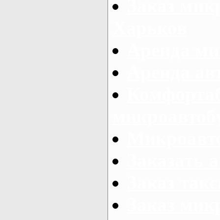
Заказ микр
Харьков
Аренда ми
Аренда ав
Комфорта
микроавтоб
Микроавто
Заказать а
Заказ так
Заказ мик