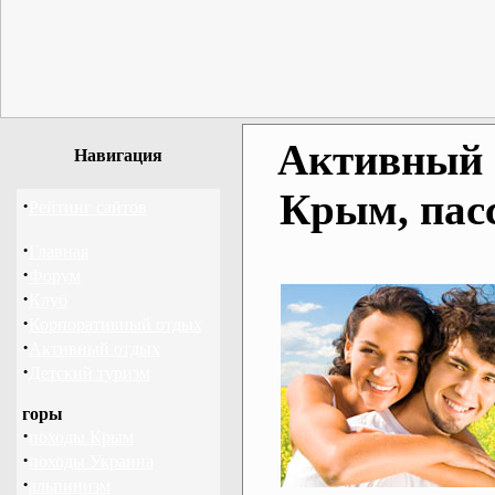
Активный о
Навигация
Крым, пас
·
Рейтинг сайтов
·
Главная
·
Форум
·
Клуб
·
Корпоративный отдых
·
Активный отдых
·
Детский туризм
горы
·
походы Крым
·
походы Украина
·
альпинизм