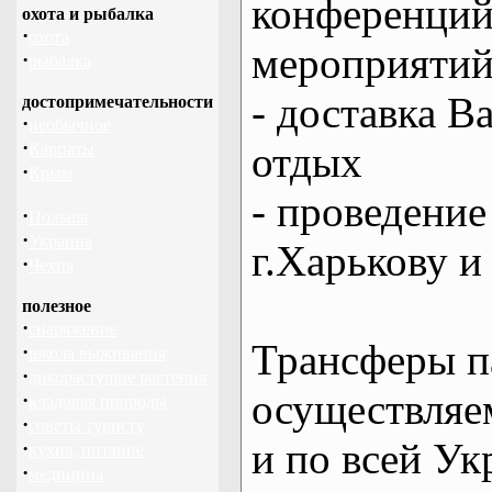
конференций
охота и рыбалка
·
охота
мероприяти
·
рыбалка
- доставка В
достопримечательности
·
необычное
·
отдых
Карпаты
·
Крым
- проведение
·
Польша
·
Украина
г.Харькову и
·
Чехия
полезное
·
снаряжение
Трансферы п
·
школа выживания
·
дикорастущие растения
осуществляем
·
кладовая природы
·
советы туристу
и по всей Ук
·
кухня, питание
·
медицина