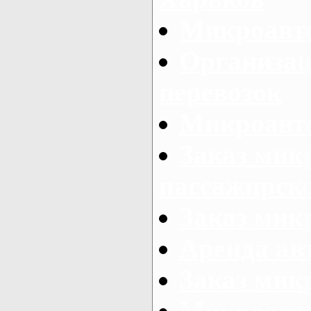
Микроавто
Организац
перевозок
Микроавто
Заказ мик
пассажирск
Заказ мик
Аренда авт
Заказ мик
Микроавто