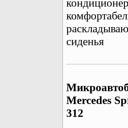
кондиционе
комфортабе
раскладыва
сиденья
Микроавтоб
Mеrcedes Sp
312