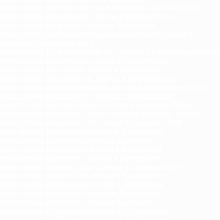
гноз погоды Котовск, погода в Котовске (Одесская обл.)
гноз погоды Краматорск, погода в Краматорске
гноз погоды Красилов, погода в Красилове
гноз погоды Красноармейск (Донецкая обл.), погода в
армейске (Донецкая обл.)
гноз погоды Красногвардейское, погода в Красногвардейско
гноз погоды Красноград, погода в Краснограде
гноз погоды Краснодон, погода в Краснодоне
гноз погоды Краснокутск, погода в Краснокутске
гноз погоды Красноперекопск, погода в Красноперекопске
гноз погоды Краснополье, погода в Краснополье
гноз погоды Красные Окны, погода в Красных Окнах
гноз погоды Красный Лиман, погода в Красном Лимане
гноз погоды Красный Луч, погода в Красном Луче
гноз погоды Красятичи, погода в Красятичах
гноз погоды Кременец, погода в Кременце
гноз погоды Кременная, погода в Кременной
гноз погоды Кременчуг, погода в Кременчуге
гноз погоды Кривое Озеро, погода в Кривом Озере
гноз погоды Кривой Рог, погода в Кривом Рогу
гноз погоды Крижополь, погода в Крижополе
гноз погоды Кринички, погода в Криничках
гноз погоды Кролевец, погода в Кролевце
гноз погоды Кузнецовск, погода в Кузнецовске
гноз погоды Куйбышево, погода в Куйбышево