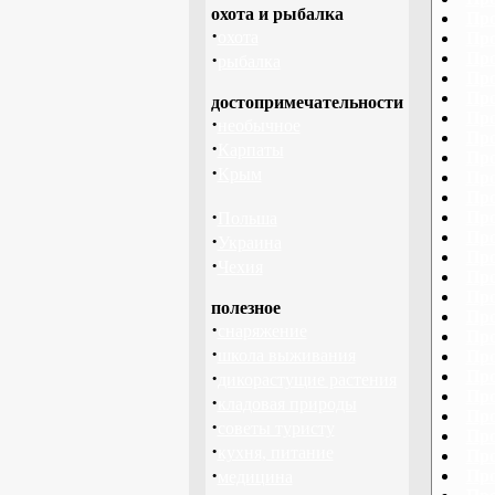
охота и рыбалка
Про
·
охота
Про
·
Про
рыбалка
Про
Про
достопримечательности
Про
·
необычное
Про
·
Карпаты
Про
·
Крым
Про
Про
·
Про
Польша
Про
·
Украина
Про
·
Чехия
Про
Про
полезное
Про
·
снаряжение
Про
·
школа выживания
Про
·
Про
дикорастущие растения
Про
·
кладовая природы
Про
·
советы туристу
Про
·
кухня, питание
Про
·
Про
медицина