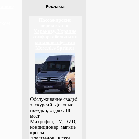
йловке
Реклама
Пассажирские
ском
перевозки по
Харькову, Украине
комфортабельными
микроавтобусами
Mercedes Sprinter
Обслуживание свадеб,
экскурсий. Деловые
поездки, отдых. 18
мест
Микрофон, TV, DVD,
кондиционер, мягкие
кресла.
Для членов "Клуба