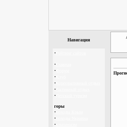
Навигация
·
Рейтинг сайтов
·
Главная
·
Форум
Прогн
·
Клуб
·
Корпоративный отдых
·
Активный отдых
·
Детский туризм
горы
·
походы Крым
·
походы Украина
·
альпинизм