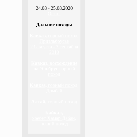
24.08 - 25.08.2020
Оскол
Дальние походы
Кавказ,
горный поход,
Приэльбрусье
23 августа - 3 сентября
2010
Кавказ, восхождение
на Эльбрус
горный
поход
Кавказ,
горный поход,
Домбай
Алтай,
горный поход
Байкал,
хребет Хамар-Дабан,
пеший поход