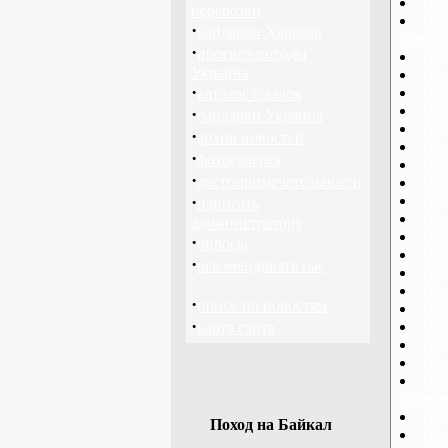
Про
перевозки
Про
·
байдарки Харьков
(Запор
·
прогноз погоды
Про
Украина
Про
·
Про
каталог ссылок
Про
·
байдарки Украина
Про
·
архив новостей
Про
·
фотогалерея
Про
·
достопримечательности
Про
·
Про
написать
Про
администратору
Про
·
опросы
Про
·
рекомендовать нас
Про
Про
·
поиск по новостям
Про
·
Про
карта сайта
Про
Про
Про
(Львов
Про
Поход на Байкал
Про