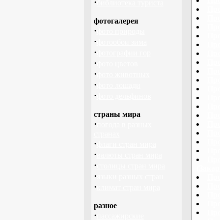
Про
·
библиотека туриста
Про
Про
фотогалерея
Про
·
фото природы
Про
·
фотообои зима
Про
·
фотографии гор
Про
·
Про
фото цветов
Про
·
фото животных
Про
·
фото лошади
Про
·
фото дельфинов
Про
Про
страны мира
Про
·
Про
погода в разных
Про
странах
Про
·
флаги стран мира
Про
·
валюты стран мира
Про
·
столицы стран мира
(Закар
·
языки разных стран
Про
·
Про
климат стран мира
Про
Про
разное
Про
·
пассажирские