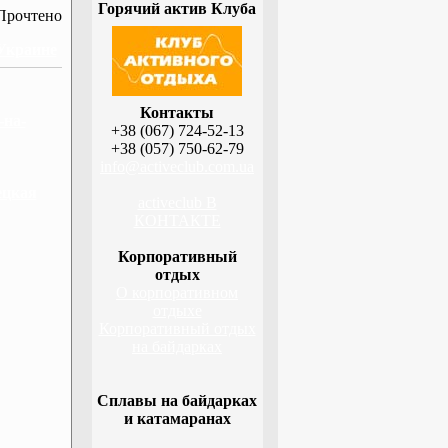
Горячий актив Клуба
Прочтено
 Украине
Контакты
-на-
+38 (067) 724-52-13
+38 (057) 750-62-79
info@activeclub.com.ua
ецкая
activeclub В
КОНТАКТЕ
Корпоративный
отдых
О корпоративном
отдыхе
Корпоративный отдых
на байдарках
Сплавы на байдарках
и катамаранах