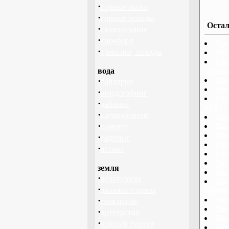
·
горные лыжи
·
горные походы
Остал
·
скалолазание
·
сноуборд
Про
·
треккинг, походы
Про
Про
вода
Днепр
·
Про
байдарки
Про
·
виндсерфинг
Про
·
дайвинг
обл.)
·
катамаранинг
Про
·
Про
каякинг
Про
·
рафтинг
Про
·
яхтинг
Про
Про
земля
Про
·
велотуризм
Про
·
дальние страны
Шевче
·
Про
геокэшинг
Про
·
диггерство
Про
·
конный туризм
Про