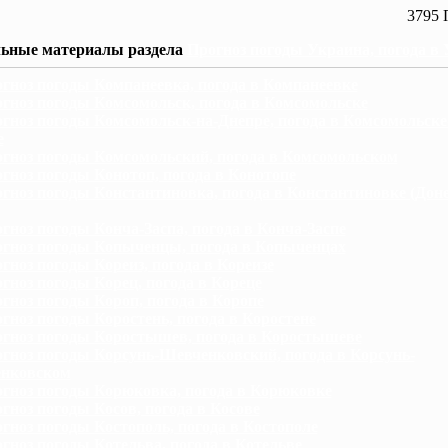
3795 
ьные материалы раздела
Прогноз погоды Украина, погода в
гноз погоды Компанеевка, погода в Компанеевке
гноз погоды Комсомольск, погода в Комсомольске
гноз погоды Комсомольск-на-Днепре, погода в Комсомольске
е
гноз погоды Комсомольский, погода в Комсомольском
гноз погоды Конотоп, погода в Конотопе
гноз погоды Константиновка, погода в Константиновке (Дон
гноз погоды Конча-Заспа, погода в Конча-Заспе
гноз погоды Копыченцы, погода в Копыченцах
гноз погоды Кореиз, погода в Кореизе
гноз погоды Корец, погода в Кореце
гноз погоды Короп, погода в Коропе
гноз погоды Коростень, погода в Коростене
гноз погоды Коростышев, погода в Коростышеве
гноз погоды Корсунь-Шевченковский, погода в Корсунь-
нковском
гноз погоды Корюковка, погода в Корюковке
гноз погоды Косов, погода в Косове
гноз погоды Костополь, погода в Костополе
гноз погоды Котельва, погода в Котельве