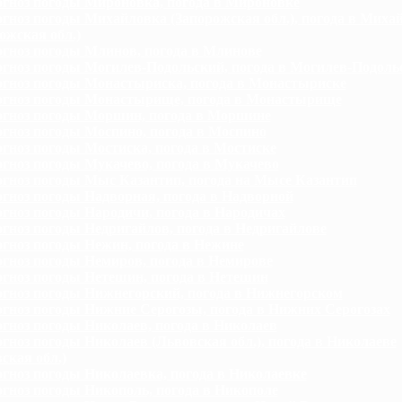
гноз погоды Мироновка, погода в Мироновке
гноз погоды Михайловка (Запорожская обл.), погода в Миха
ожская обл.)
гноз погоды Млинов, погода в Млинове
гноз погоды Могилев-Подольский, погода в Могилев-Подоль
гноз погоды Монастыриска, погода в Монастыриске
гноз погоды Монастырище, погода в Монастырище
гноз погоды Моршин, погода в Моршине
гноз погоды Моспино, погода в Моспино
гноз погоды Мостиска, погода в Мостиске
гноз погоды Мукачево, погода в Мукачево
гноз погоды Мыс Казантип, погода на Мысе Казантип
гноз погоды Надворная, погода в Надворной
гноз погоды Народичи, погода в Народичах
гноз погоды Недригайлов, погода в Недригайлове
гноз погоды Нежин, погода в Нежине
гноз погоды Немиров, погода в Немирове
гноз погоды Нетешин, погода в Нетешин
гноз погоды Нижнегорский, погода в Нижнегорском
гноз погоды Нижние Серогозы, погода в Нижних Серогозах
гноз погоды Николаев, погода в Николаев
гноз погоды Николаев (Львовская обл.), погода в Николаеве
ская обл.)
гноз погоды Николаевка, погода в Николаевке
гноз погоды Никополь, погода в Никополе