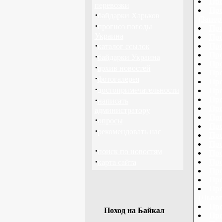
Про
перевозки
Про
·
байдарки Харьков
(Запор
·
прогноз погоды
Про
Украина
Про
·
Про
каталог ссылок
Про
·
байдарки Украина
Про
·
архив новостей
Про
·
фотогалерея
Про
·
достопримечательности
Про
·
Про
написать
Про
администратору
Про
·
опросы
Про
·
рекомендовать нас
Про
Про
·
поиск по новостям
Про
·
Про
карта сайта
Про
Про
Про
(Львов
Про
Поход на Байкал
Про