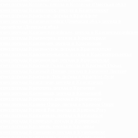
гноз погоды Котовск, погода в Котовске (Одесская обл.)
гноз погоды Краматорск, погода в Краматорске
гноз погоды Красилов, погода в Красилове
гноз погоды Красноармейск (Донецкая обл.), погода в
армейске (Донецкая обл.)
гноз погоды Красногвардейское, погода в Красногвардейско
гноз погоды Красноград, погода в Краснограде
гноз погоды Краснодон, погода в Краснодоне
гноз погоды Краснокутск, погода в Краснокутске
гноз погоды Красноперекопск, погода в Красноперекопске
гноз погоды Краснополье, погода в Краснополье
гноз погоды Красные Окны, погода в Красных Окнах
гноз погоды Красный Лиман, погода в Красном Лимане
гноз погоды Красный Луч, погода в Красном Луче
гноз погоды Красятичи, погода в Красятичах
гноз погоды Кременец, погода в Кременце
гноз погоды Кременная, погода в Кременной
гноз погоды Кременчуг, погода в Кременчуге
гноз погоды Кривое Озеро, погода в Кривом Озере
гноз погоды Кривой Рог, погода в Кривом Рогу
гноз погоды Крижополь, погода в Крижополе
гноз погоды Кринички, погода в Криничках
гноз погоды Кролевец, погода в Кролевце
гноз погоды Кузнецовск, погода в Кузнецовске
гноз погоды Куйбышево, погода в Куйбышево