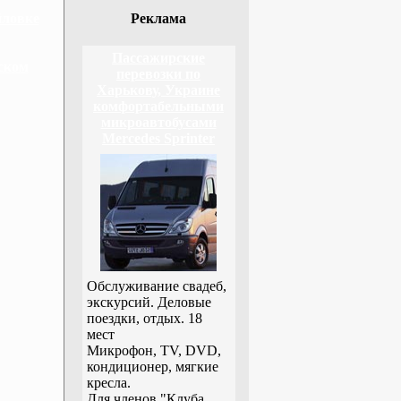
йловке
Реклама
Пассажирские
ском
перевозки по
Харькову, Украине
комфортабельными
микроавтобусами
Mercedes Sprinter
Обслуживание свадеб,
экскурсий. Деловые
поездки, отдых. 18
мест
Микрофон, TV, DVD,
кондиционер, мягкие
кресла.
Для членов "Клуба