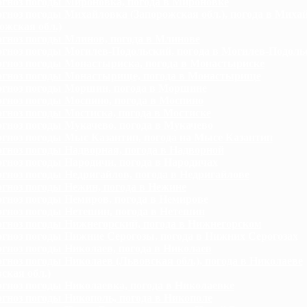
гноз погоды Мироновка, погода в Мироновке
гноз погоды Михайловка (Запорожская обл.), погода в Миха
ожская обл.)
гноз погоды Млинов, погода в Млинове
гноз погоды Могилев-Подольский, погода в Могилев-Подоль
гноз погоды Монастыриска, погода в Монастыриске
гноз погоды Монастырище, погода в Монастырище
гноз погоды Моршин, погода в Моршине
гноз погоды Моспино, погода в Моспино
гноз погоды Мостиска, погода в Мостиске
гноз погоды Мукачево, погода в Мукачево
гноз погоды Мыс Казантип, погода на Мысе Казантип
гноз погоды Надворная, погода в Надворной
гноз погоды Народичи, погода в Народичах
гноз погоды Недригайлов, погода в Недригайлове
гноз погоды Нежин, погода в Нежине
гноз погоды Немиров, погода в Немирове
гноз погоды Нетешин, погода в Нетешин
гноз погоды Нижнегорский, погода в Нижнегорском
гноз погоды Нижние Серогозы, погода в Нижних Серогозах
гноз погоды Николаев, погода в Николаев
гноз погоды Николаев (Львовская обл.), погода в Николаеве
ская обл.)
гноз погоды Николаевка, погода в Николаевке
гноз погоды Никополь, погода в Никополе