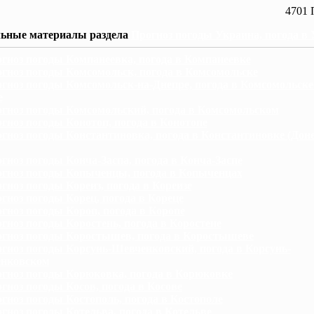
4701 
ьные материалы раздела
Прогноз погоды Украина, погода в
гноз погоды Компанеевка, погода в Компанеевке
гноз погоды Комсомольск, погода в Комсомольске
гноз погоды Комсомольск-на-Днепре, погода в Комсомольске
е
гноз погоды Комсомольский, погода в Комсомольском
гноз погоды Конотоп, погода в Конотопе
гноз погоды Константиновка, погода в Константиновке (Дон
гноз погоды Конча-Заспа, погода в Конча-Заспе
гноз погоды Копыченцы, погода в Копыченцах
гноз погоды Кореиз, погода в Кореизе
гноз погоды Корец, погода в Кореце
гноз погоды Короп, погода в Коропе
гноз погоды Коростень, погода в Коростене
гноз погоды Коростышев, погода в Коростышеве
гноз погоды Корсунь-Шевченковский, погода в Корсунь-
нковском
гноз погоды Корюковка, погода в Корюковке
гноз погоды Косов, погода в Косове
гноз погоды Костополь, погода в Костополе
гноз погоды Котельва, погода в Котельве