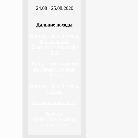
24.08 - 25.08.2020
Оскол
Дальние походы
Кавказ,
горный поход,
Приэльбрусье
23 августа - 3 сентября
2010
Кавказ, восхождение
на Эльбрус
горный
поход
Кавказ,
горный поход,
Домбай
Алтай,
горный поход
Байкал,
хребет Хамар-Дабан,
пеший поход