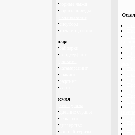
·
горные лыжи
·
горные походы
Остал
·
скалолазание
·
сноуборд
Про
·
треккинг, походы
Про
Про
вода
Днепр
·
Про
байдарки
Про
·
виндсерфинг
Про
·
дайвинг
обл.)
·
катамаранинг
Про
·
Про
каякинг
Про
·
рафтинг
Про
·
яхтинг
Про
Про
земля
Про
·
велотуризм
Про
·
дальние страны
Шевче
·
Про
геокэшинг
Про
·
диггерство
Про
·
конный туризм
Про