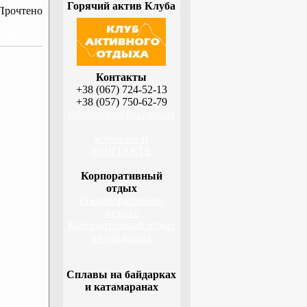
Горячий актив Клуба
Прочтено
 Украине
Контакты
-на-
+38 (067) 724-52-13
+38 (057) 750-62-79
info@activeclub.com.ua
ецкая
activeclub В
КОНТАКТЕ
Корпоративный
отдых
О корпоративном
отдыхе
Корпоративный отдых
на байдарках
Сплавы на байдарках
и катамаранах