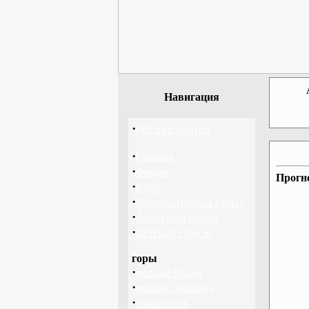
Навигация
·
Рейтинг сайтов
·
Главная
·
Форум
Прогно
·
Клуб
·
Корпоративный отдых
·
Активный отдых
·
Детский туризм
горы
·
походы Крым
·
походы Украина
·
альпинизм