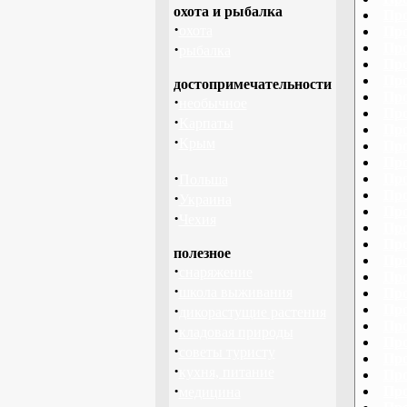
охота и рыбалка
Про
·
охота
Про
·
Про
рыбалка
Про
Про
достопримечательности
Про
·
необычное
Про
·
Карпаты
Про
·
Крым
Про
Про
·
Про
Польша
Про
·
Украина
Про
·
Чехия
Про
Про
полезное
Про
·
снаряжение
Про
·
школа выживания
Про
·
Про
дикорастущие растения
Про
·
кладовая природы
Про
·
советы туристу
Про
·
кухня, питание
Про
·
Про
медицина