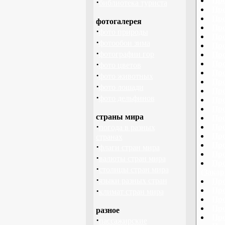
Про
·
библиотека туриста
Про
Про
фотогалерея
Про
·
фото природы
Про
·
фотообои зима
Про
·
фотографии гор
Про
·
Про
фото цветов
Про
·
фото животных
Про
·
фото лошади
Про
·
фото дельфинов
Про
Про
страны мира
Про
·
Про
погода в разных
Про
странах
Про
·
флаги стран мира
Про
·
валюты стран мира
Про
·
столицы стран мира
(Закар
·
языки разных стран
Про
·
Про
климат стран мира
Про
Про
разное
Про
·
пассажирские