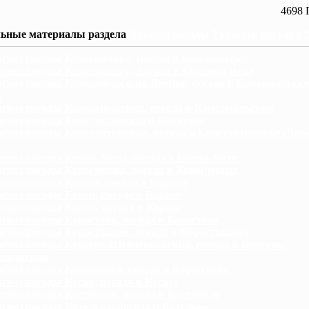
4698 
ьные материалы раздела
Прогноз погоды Украина, погода в
гноз погоды Компанеевка, погода в Компанеевке
гноз погоды Комсомольск, погода в Комсомольске
гноз погоды Комсомольск-на-Днепре, погода в Комсомольске
е
гноз погоды Комсомольский, погода в Комсомольском
гноз погоды Конотоп, погода в Конотопе
гноз погоды Константиновка, погода в Константиновке (Дон
гноз погоды Конча-Заспа, погода в Конча-Заспе
гноз погоды Копыченцы, погода в Копыченцах
гноз погоды Кореиз, погода в Кореизе
гноз погоды Корец, погода в Кореце
гноз погоды Короп, погода в Коропе
гноз погоды Коростень, погода в Коростене
гноз погоды Коростышев, погода в Коростышеве
гноз погоды Корсунь-Шевченковский, погода в Корсунь-
нковском
гноз погоды Корюковка, погода в Корюковке
гноз погоды Косов, погода в Косове
гноз погоды Костополь, погода в Костополе
гноз погоды Котельва, погода в Котельве