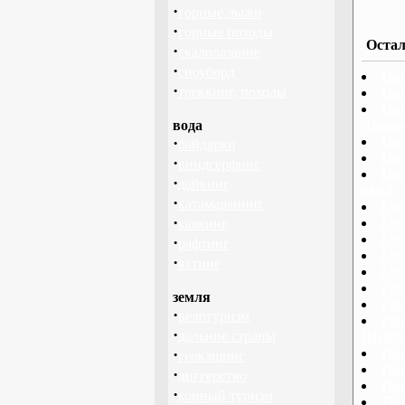
·
горные лыжи
·
горные походы
Остал
·
скалолазание
·
сноуборд
Про
·
треккинг, походы
Про
Про
вода
Днепр
·
Про
байдарки
Про
·
виндсерфинг
Про
·
дайвинг
обл.)
·
катамаранинг
Про
·
Про
каякинг
Про
·
рафтинг
Про
·
яхтинг
Про
Про
земля
Про
·
велотуризм
Про
·
дальние страны
Шевче
·
Про
геокэшинг
Про
·
диггерство
Про
·
конный туризм
Про