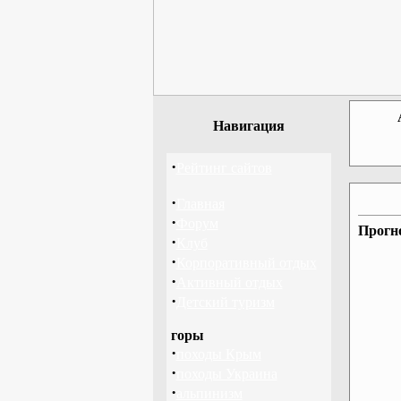
Навигация
·
Рейтинг сайтов
·
Главная
·
Форум
Прогно
·
Клуб
·
Корпоративный отдых
·
Активный отдых
·
Детский туризм
горы
·
походы Крым
·
походы Украина
·
альпинизм