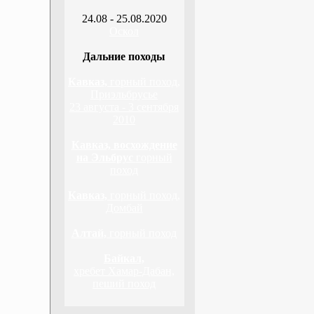
24.08 - 25.08.2020
Оскол
Дальние походы
Кавказ,
горный поход,
Приэльбрусье
23 августа - 3 сентября
2010
Кавказ, восхождение
на Эльбрус
горный
поход
Кавказ,
горный поход,
Домбай
Алтай,
горный поход
Байкал,
хребет Хамар-Дабан,
пеший поход