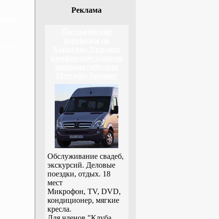
Реклама
йловке
Пассажирские
перевозки по
ском
Харькову, Украине
комфортабельными
микроавтобусами
Mercedes Sprinter
Обслуживание свадеб,
экскурсий. Деловые
поездки, отдых. 18
мест
Микрофон, TV, DVD,
кондиционер, мягкие
кресла.
Для членов "Клуба