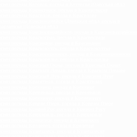
гноз погоды Котовск, погода в Котовске (Одесская обл.)
гноз погоды Краматорск, погода в Краматорске
гноз погоды Красилов, погода в Красилове
гноз погоды Красноармейск (Донецкая обл.), погода в
армейске (Донецкая обл.)
гноз погоды Красногвардейское, погода в Красногвардейско
гноз погоды Красноград, погода в Краснограде
гноз погоды Краснодон, погода в Краснодоне
гноз погоды Краснокутск, погода в Краснокутске
гноз погоды Красноперекопск, погода в Красноперекопске
гноз погоды Краснополье, погода в Краснополье
гноз погоды Красные Окны, погода в Красных Окнах
гноз погоды Красный Лиман, погода в Красном Лимане
гноз погоды Красный Луч, погода в Красном Луче
гноз погоды Красятичи, погода в Красятичах
гноз погоды Кременец, погода в Кременце
гноз погоды Кременная, погода в Кременной
гноз погоды Кременчуг, погода в Кременчуге
гноз погоды Кривое Озеро, погода в Кривом Озере
гноз погоды Кривой Рог, погода в Кривом Рогу
гноз погоды Крижополь, погода в Крижополе
гноз погоды Кринички, погода в Криничках
гноз погоды Кролевец, погода в Кролевце
гноз погоды Кузнецовск, погода в Кузнецовске
гноз погоды Куйбышево, погода в Куйбышево