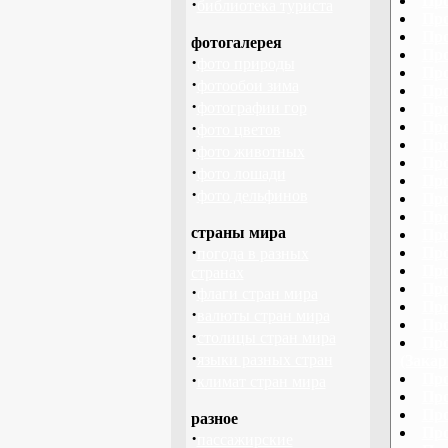
Про
·
библиотека туриста
Про
Про
фотогалерея
Про
·
фото природы
Про
·
фотообои зима
Про
·
фотографии гор
Про
·
Про
фото цветов
Про
·
фото животных
Про
·
фото лошади
Про
·
фото дельфинов
Про
Про
страны мира
Про
·
Про
погода в разных
Про
странах
Про
·
флаги стран мира
Про
·
валюты стран мира
Про
·
столицы стран мира
Про
·
языки разных стран
(Закар
·
Про
климат стран мира
Про
Про
разное
Про
·
пассажирские