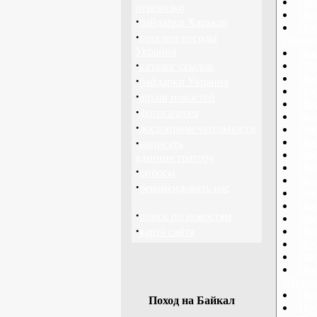
Про
перевозки
Про
·
байдарки Харьков
Про
·
прогноз погоды
(Запор
Украина
Про
·
Про
каталог ссылок
Про
·
байдарки Украина
Про
·
архив новостей
Про
·
фотогалерея
Про
·
достопримечательности
Про
·
Про
написать
Про
администратору
Про
·
опросы
Про
·
рекомендовать нас
Про
Про
·
поиск по новостям
Про
·
Про
карта сайта
Про
Про
Про
(Львов
Про
Поход на Байкал
Про