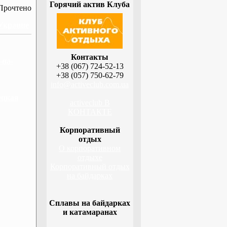
Горячий актив Клуба
Прочтено
 Украине
Контакты
-на-
+38 (067) 724-52-13
+38 (057) 750-62-79
info@activeclub.com.ua
ецкая
activeclub В
КОНТАКТЕ
Корпоративный
отдых
О корпоративном
отдыхе
Корпоративный отдых
на байдарках
Сплавы на байдарках
и катамаранах