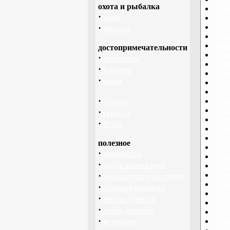
охота и рыбалка
Про
·
охота
Про
·
Про
рыбалка
Про
Про
достопримечательности
Про
·
необычное
Про
·
Карпаты
Про
·
Крым
Про
Про
·
Про
Польша
Про
·
Украина
Про
·
Чехия
Про
Про
полезное
Про
·
снаряжение
Про
·
школа выживания
Про
·
Про
дикорастущие растения
Про
·
кладовая природы
Про
·
советы туристу
Про
·
кухня, питание
Про
·
Про
медицина