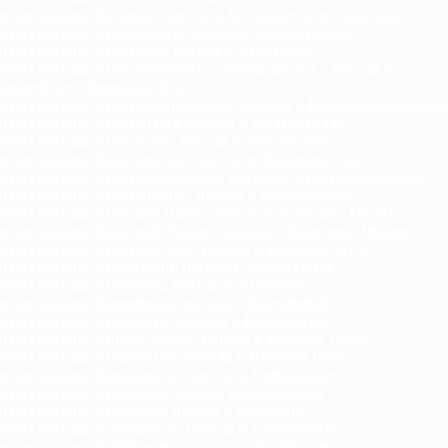
гноз погоды Котовск, погода в Котовске (Одесская обл.)
гноз погоды Краматорск, погода в Краматорске
гноз погоды Красилов, погода в Красилове
гноз погоды Красноармейск (Донецкая обл.), погода в
армейске (Донецкая обл.)
гноз погоды Красногвардейское, погода в Красногвардейско
гноз погоды Красноград, погода в Краснограде
гноз погоды Краснодон, погода в Краснодоне
гноз погоды Краснокутск, погода в Краснокутске
гноз погоды Красноперекопск, погода в Красноперекопске
гноз погоды Краснополье, погода в Краснополье
гноз погоды Красные Окны, погода в Красных Окнах
гноз погоды Красный Лиман, погода в Красном Лимане
гноз погоды Красный Луч, погода в Красном Луче
гноз погоды Красятичи, погода в Красятичах
гноз погоды Кременец, погода в Кременце
гноз погоды Кременная, погода в Кременной
гноз погоды Кременчуг, погода в Кременчуге
гноз погоды Кривое Озеро, погода в Кривом Озере
гноз погоды Кривой Рог, погода в Кривом Рогу
гноз погоды Крижополь, погода в Крижополе
гноз погоды Кринички, погода в Криничках
гноз погоды Кролевец, погода в Кролевце
гноз погоды Кузнецовск, погода в Кузнецовске
гноз погоды Куйбышево, погода в Куйбышево