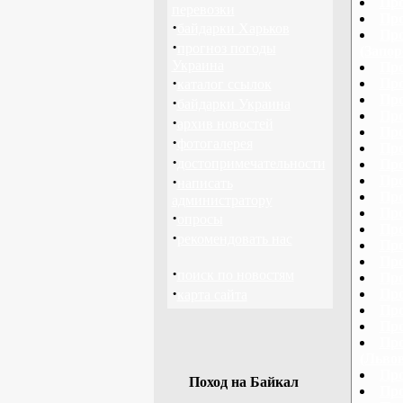
Про
перевозки
Про
·
байдарки Харьков
Про
·
прогноз погоды
(Запор
Украина
Про
·
Про
каталог ссылок
Про
·
байдарки Украина
Про
·
архив новостей
Про
·
фотогалерея
Про
·
достопримечательности
Про
·
Про
написать
Про
администратору
Про
·
опросы
Про
·
рекомендовать нас
Про
Про
·
поиск по новостям
Про
·
Про
карта сайта
Про
Про
Про
(Львов
Про
Поход на Байкал
Про