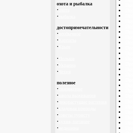
охота и рыбалка
Про
·
охота
Про
·
Про
рыбалка
Про
Про
достопримечательности
Про
·
необычное
Про
·
Карпаты
Про
·
Крым
Про
Про
·
Про
Польша
Про
·
Украина
Про
·
Чехия
Про
Про
полезное
Про
·
снаряжение
Про
·
школа выживания
Про
·
Про
дикорастущие растения
Про
·
кладовая природы
Про
·
советы туристу
Про
·
кухня, питание
Про
·
Про
медицина