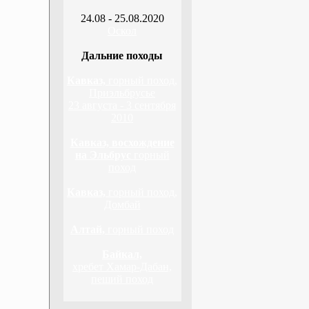
24.08 - 25.08.2020
Оскол
Дальние походы
Кавказ,
горный поход,
Приэльбрусье
23 августа - 3 сентября
2010
Кавказ, восхождение
на Эльбрус
горный
поход
Кавказ,
горный поход,
Домбай
Алтай,
горный поход
Байкал,
хребет Хамар-Дабан,
пеший поход