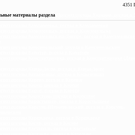
4351 
ьные материалы раздела
Прогноз погоды Украина, погода в
гноз погоды Компанеевка, погода в Компанеевке
гноз погоды Комсомольск, погода в Комсомольске
гноз погоды Комсомольск-на-Днепре, погода в Комсомольске
е
гноз погоды Комсомольский, погода в Комсомольском
гноз погоды Конотоп, погода в Конотопе
гноз погоды Константиновка, погода в Константиновке (Дон
гноз погоды Конча-Заспа, погода в Конча-Заспе
гноз погоды Копыченцы, погода в Копыченцах
гноз погоды Кореиз, погода в Кореизе
гноз погоды Корец, погода в Кореце
гноз погоды Короп, погода в Коропе
гноз погоды Коростень, погода в Коростене
гноз погоды Коростышев, погода в Коростышеве
гноз погоды Корсунь-Шевченковский, погода в Корсунь-
нковском
гноз погоды Корюковка, погода в Корюковке
гноз погоды Косов, погода в Косове
гноз погоды Костополь, погода в Костополе
гноз погоды Котельва, погода в Котельве