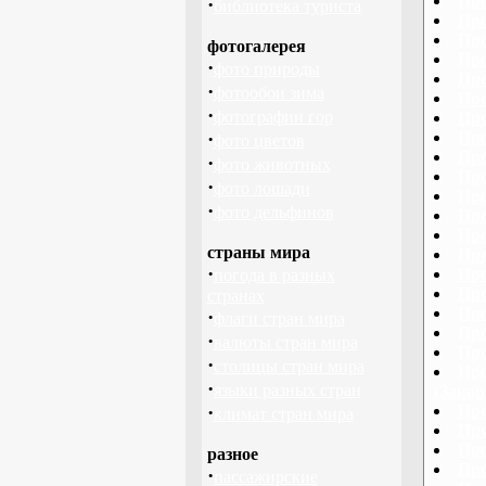
Про
·
библиотека туриста
Про
Про
фотогалерея
Про
·
фото природы
Про
·
фотообои зима
Про
·
фотографии гор
Про
·
Про
фото цветов
Про
·
фото животных
Про
·
фото лошади
Про
·
фото дельфинов
Про
Про
страны мира
Про
·
Про
погода в разных
Про
странах
Про
·
флаги стран мира
Про
·
валюты стран мира
Про
·
столицы стран мира
Про
·
языки разных стран
(Закар
·
Про
климат стран мира
Про
Про
разное
Про
·
пассажирские