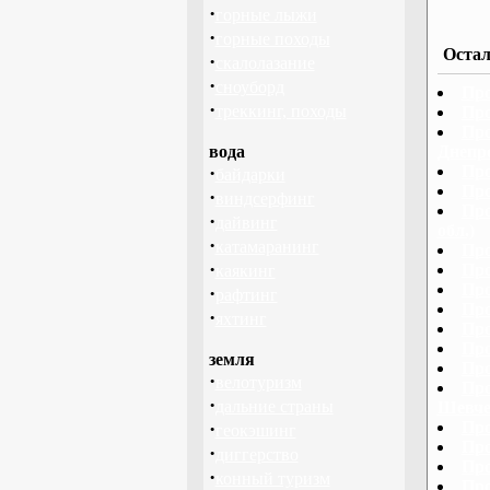
·
горные лыжи
·
горные походы
Остал
·
скалолазание
·
сноуборд
Про
·
треккинг, походы
Про
Про
вода
Днепр
·
Про
байдарки
Про
·
виндсерфинг
Про
·
дайвинг
обл.)
·
катамаранинг
Про
·
Про
каякинг
Про
·
рафтинг
Про
·
яхтинг
Про
Про
земля
Про
·
велотуризм
Про
·
дальние страны
Шевче
·
Про
геокэшинг
Про
·
диггерство
Про
·
конный туризм
Про