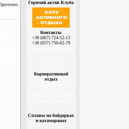
Горячий актив Клуба
Прочтено
 Украине
Контакты
-на-
+38 (067) 724-52-13
+38 (057) 750-62-79
info@activeclub.com.ua
ецкая
activeclub В
КОНТАКТЕ
Корпоративный
отдых
О корпоративном
отдыхе
Корпоративный отдых
на байдарках
Сплавы на байдарках
и катамаранах