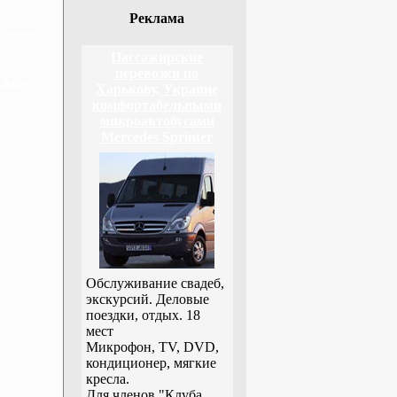
Реклама
йловке
Пассажирские
перевозки по
ском
Харькову, Украине
комфортабельными
микроавтобусами
Mercedes Sprinter
Обслуживание свадеб,
экскурсий. Деловые
поездки, отдых. 18
мест
Микрофон, TV, DVD,
кондиционер, мягкие
кресла.
Для членов "Клуба