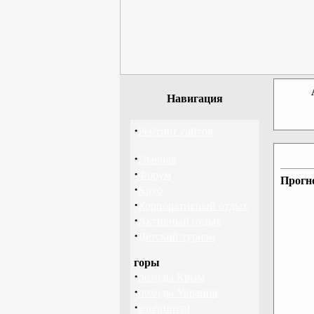
Навигация
·
Рейтинг сайтов
·
Главная
·
Форум
Прогно
·
Клуб
·
Корпоративный отдых
·
Активный отдых
·
Детский туризм
горы
·
походы Крым
·
походы Украина
·
альпинизм