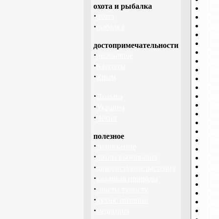
охота и рыбалка
Про
·
охота
Про
·
Про
рыбалка
Про
Про
достопримечательности
Про
·
необычное
Про
·
Карпаты
Про
·
Крым
Про
Про
·
Про
Польша
Про
·
Украина
Про
·
Чехия
Про
Про
полезное
Про
·
снаряжение
Про
·
школа выживания
Про
·
Про
дикорастущие растения
Про
·
кладовая природы
Про
·
советы туристу
Про
·
кухня, питание
Про
·
Про
медицина