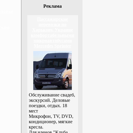
Реклама
йловке
Пассажирские
перевозки по
ском
Харькову, Украине
комфортабельными
микроавтобусами
Mercedes Sprinter
Обслуживание свадеб,
экскурсий. Деловые
поездки, отдых. 18
мест
Микрофон, TV, DVD,
кондиционер, мягкие
кресла.
Для членов "Клуба