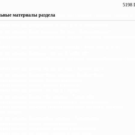
5198 
ьные материалы раздела
Прогноз погоды Украина, погода в
гноз погоды Компанеевка, погода в Компанеевке
гноз погоды Комсомольск, погода в Комсомольске
гноз погоды Комсомольск-на-Днепре, погода в Комсомольске
е
гноз погоды Комсомольский, погода в Комсомольском
гноз погоды Конотоп, погода в Конотопе
гноз погоды Константиновка, погода в Константиновке (Дон
гноз погоды Конча-Заспа, погода в Конча-Заспе
гноз погоды Копыченцы, погода в Копыченцах
гноз погоды Кореиз, погода в Кореизе
гноз погоды Корец, погода в Кореце
гноз погоды Короп, погода в Коропе
гноз погоды Коростень, погода в Коростене
гноз погоды Коростышев, погода в Коростышеве
гноз погоды Корсунь-Шевченковский, погода в Корсунь-
нковском
гноз погоды Корюковка, погода в Корюковке
гноз погоды Косов, погода в Косове
гноз погоды Костополь, погода в Костополе
гноз погоды Котельва, погода в Котельве