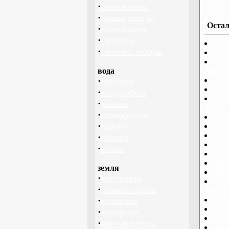
·
горные лыжи
·
горные походы
Остал
·
скалолазание
·
сноуборд
Про
·
треккинг, походы
Про
Про
вода
Днепр
·
Про
байдарки
Про
·
виндсерфинг
Про
·
дайвинг
обл.)
·
катамаранинг
Про
·
Про
каякинг
Про
·
рафтинг
Про
·
яхтинг
Про
Про
земля
Про
·
велотуризм
Про
·
дальние страны
Шевче
·
Про
геокэшинг
Про
·
диггерство
Про
·
конный туризм
Про