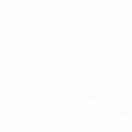
гноз погоды Миргород, погода в Миргороде
гноз погоды Мироновка, погода в Мироновке
гноз погоды Михайловка (Запорожская обл.), погода в Миха
ожская обл.)
гноз погоды Млинов, погода в Млинове
гноз погоды Могилев-Подольский, погода в Могилев-Подоль
гноз погоды Монастыриска, погода в Монастыриске
гноз погоды Монастырище, погода в Монастырище
гноз погоды Моршин, погода в Моршине
гноз погоды Моспино, погода в Моспино
гноз погоды Мостиска, погода в Мостиске
гноз погоды Мукачево, погода в Мукачево
гноз погоды Мыс Казантип, погода на Мысе Казантип
гноз погоды Надворная, погода в Надворной
гноз погоды Народичи, погода в Народичах
гноз погоды Недригайлов, погода в Недригайлове
гноз погоды Нежин, погода в Нежине
гноз погоды Немиров, погода в Немирове
гноз погоды Нетешин, погода в Нетешин
гноз погоды Нижнегорский, погода в Нижнегорском
гноз погоды Нижние Серогозы, погода в Нижних Серогозах
гноз погоды Николаев, погода в Николаев
гноз погоды Николаев (Львовская обл.), погода в Николаеве
ская обл.)
гноз погоды Николаевка, погода в Николаевке