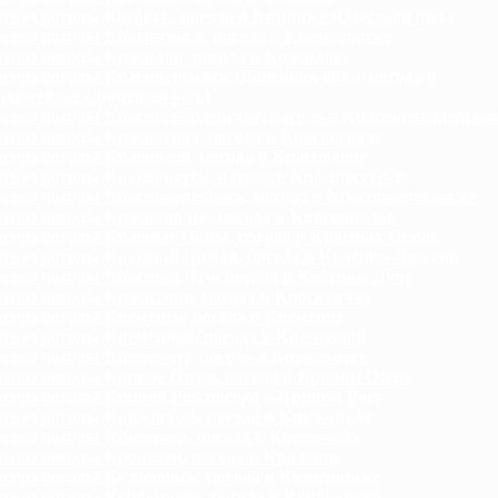
гноз погоды Котовск, погода в Котовске (Одесская обл.)
гноз погоды Краматорск, погода в Краматорске
гноз погоды Красилов, погода в Красилове
гноз погоды Красноармейск (Донецкая обл.), погода в
армейске (Донецкая обл.)
гноз погоды Красногвардейское, погода в Красногвардейско
гноз погоды Красноград, погода в Краснограде
гноз погоды Краснодон, погода в Краснодоне
гноз погоды Краснокутск, погода в Краснокутске
гноз погоды Красноперекопск, погода в Красноперекопске
гноз погоды Краснополье, погода в Краснополье
гноз погоды Красные Окны, погода в Красных Окнах
гноз погоды Красный Лиман, погода в Красном Лимане
гноз погоды Красный Луч, погода в Красном Луче
гноз погоды Красятичи, погода в Красятичах
гноз погоды Кременец, погода в Кременце
гноз погоды Кременная, погода в Кременной
гноз погоды Кременчуг, погода в Кременчуге
гноз погоды Кривое Озеро, погода в Кривом Озере
гноз погоды Кривой Рог, погода в Кривом Рогу
гноз погоды Крижополь, погода в Крижополе
гноз погоды Кринички, погода в Криничках
гноз погоды Кролевец, погода в Кролевце
гноз погоды Кузнецовск, погода в Кузнецовске
гноз погоды Куйбышево, погода в Куйбышево