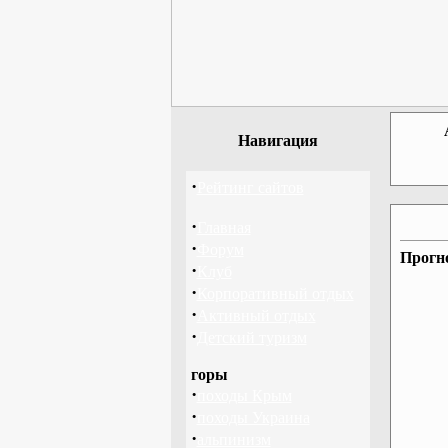
Навигация
·
Рейтинг сайтов
·
Главная
·
Форум
Прогно
·
Клуб
·
Корпоративный отдых
·
Активный отдых
·
Детский туризм
горы
·
походы Крым
·
походы Украина
·
альпинизм