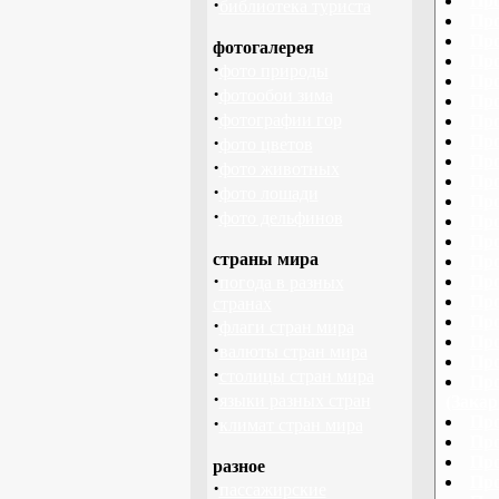
Про
·
библиотека туриста
Про
Про
фотогалерея
Про
·
фото природы
Про
·
фотообои зима
Про
·
фотографии гор
Про
·
Про
фото цветов
Про
·
фото животных
Про
·
фото лошади
Про
·
фото дельфинов
Про
Про
страны мира
Про
·
Про
погода в разных
Про
странах
Про
·
флаги стран мира
Про
·
валюты стран мира
Про
·
столицы стран мира
Про
·
языки разных стран
(Закар
·
Про
климат стран мира
Про
Про
разное
Про
·
пассажирские