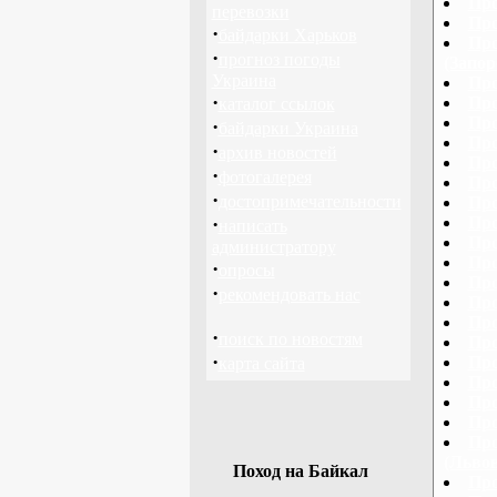
Про
перевозки
Про
·
байдарки Харьков
Про
·
прогноз погоды
(Запор
Украина
Про
·
Про
каталог ссылок
Про
·
байдарки Украина
Про
·
архив новостей
Про
·
фотогалерея
Про
·
достопримечательности
Про
·
Про
написать
Про
администратору
Про
·
опросы
Про
·
рекомендовать нас
Про
Про
·
поиск по новостям
Про
·
Про
карта сайта
Про
Про
Про
Про
(Львов
Поход на Байкал
Про