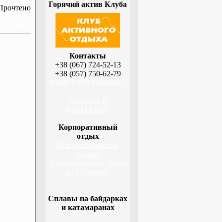
Горячий актив Клуба
Прочтено
 Украине
Контакты
-на-
+38 (067) 724-52-13
+38 (057) 750-62-79
info@activeclub.com.ua
ецкая
activeclub В
КОНТАКТЕ
Корпоративный
отдых
О корпоративном
отдыхе
Корпоративный отдых
на байдарках
Сплавы на байдарках
и катамаранах