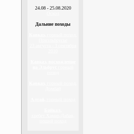
24.08 - 25.08.2020
Оскол
Дальние походы
Кавказ,
горный поход,
Приэльбрусье
23 августа - 3 сентября
2010
Кавказ, восхождение
на Эльбрус
горный
поход
Кавказ,
горный поход,
Домбай
Алтай,
горный поход
Байкал,
хребет Хамар-Дабан,
пеший поход