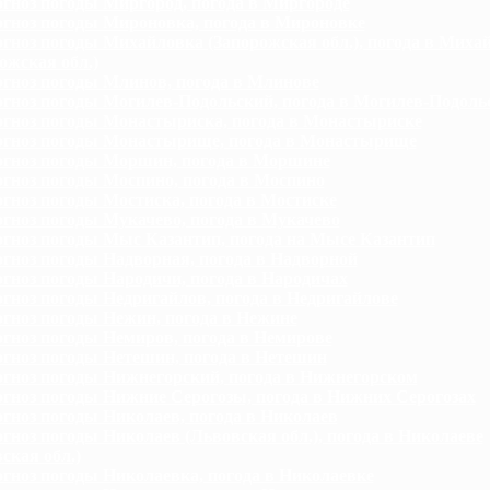
гноз погоды Миргород, погода в Миргороде
гноз погоды Мироновка, погода в Мироновке
гноз погоды Михайловка (Запорожская обл.), погода в Миха
ожская обл.)
гноз погоды Млинов, погода в Млинове
гноз погоды Могилев-Подольский, погода в Могилев-Подоль
гноз погоды Монастыриска, погода в Монастыриске
гноз погоды Монастырище, погода в Монастырище
гноз погоды Моршин, погода в Моршине
гноз погоды Моспино, погода в Моспино
гноз погоды Мостиска, погода в Мостиске
гноз погоды Мукачево, погода в Мукачево
гноз погоды Мыс Казантип, погода на Мысе Казантип
гноз погоды Надворная, погода в Надворной
гноз погоды Народичи, погода в Народичах
гноз погоды Недригайлов, погода в Недригайлове
гноз погоды Нежин, погода в Нежине
гноз погоды Немиров, погода в Немирове
гноз погоды Нетешин, погода в Нетешин
гноз погоды Нижнегорский, погода в Нижнегорском
гноз погоды Нижние Серогозы, погода в Нижних Серогозах
гноз погоды Николаев, погода в Николаев
гноз погоды Николаев (Львовская обл.), погода в Николаеве
ская обл.)
гноз погоды Николаевка, погода в Николаевке