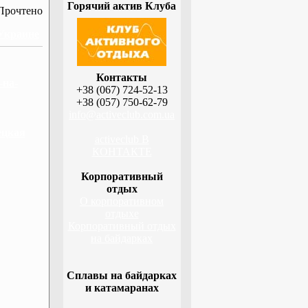
Горячий актив Клуба
Прочтено
 Украине
Контакты
-на-
+38 (067) 724-52-13
+38 (057) 750-62-79
info@activeclub.com.ua
ецкая
activeclub В
КОНТАКТЕ
Корпоративный
отдых
О корпоративном
отдыхе
Корпоративный отдых
на байдарках
Сплавы на байдарках
и катамаранах