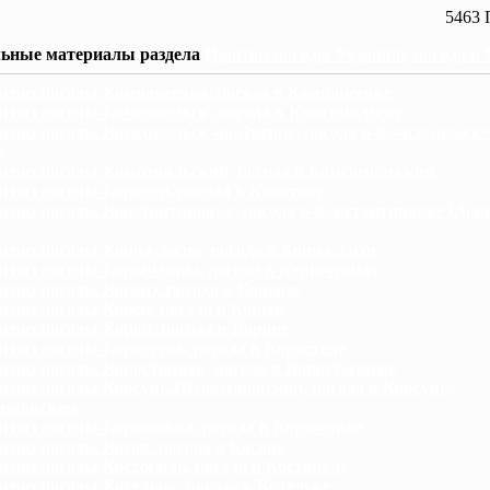
5463 
ьные материалы раздела
Прогноз погоды Украина, погода в
гноз погоды Компанеевка, погода в Компанеевке
гноз погоды Комсомольск, погода в Комсомольске
гноз погоды Комсомольск-на-Днепре, погода в Комсомольске
е
гноз погоды Комсомольский, погода в Комсомольском
гноз погоды Конотоп, погода в Конотопе
гноз погоды Константиновка, погода в Константиновке (Дон
гноз погоды Конча-Заспа, погода в Конча-Заспе
гноз погоды Копыченцы, погода в Копыченцах
гноз погоды Кореиз, погода в Кореизе
гноз погоды Корец, погода в Кореце
гноз погоды Короп, погода в Коропе
гноз погоды Коростень, погода в Коростене
гноз погоды Коростышев, погода в Коростышеве
гноз погоды Корсунь-Шевченковский, погода в Корсунь-
нковском
гноз погоды Корюковка, погода в Корюковке
гноз погоды Косов, погода в Косове
гноз погоды Костополь, погода в Костополе
гноз погоды Котельва, погода в Котельве