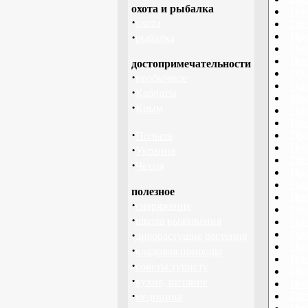
охота и рыбалка
Про
·
охота
Про
·
Про
рыбалка
Про
Про
достопримечательности
Про
·
необычное
Про
·
Карпаты
Про
·
Крым
Про
Про
·
Про
Польша
Про
·
Украина
Про
·
Чехия
Про
Про
полезное
Про
·
снаряжение
Про
·
школа выживания
Про
·
Про
дикорастущие растения
Про
·
кладовая природы
Про
·
советы туристу
Про
·
кухня, питание
Про
·
Про
медицина