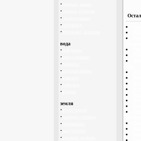
·
горные лыжи
·
горные походы
Остал
·
скалолазание
·
сноуборд
Про
·
треккинг, походы
Про
Про
вода
Днепр
·
Про
байдарки
Про
·
виндсерфинг
Про
·
дайвинг
обл.)
·
катамаранинг
Про
·
Про
каякинг
Про
·
рафтинг
Про
·
яхтинг
Про
Про
земля
Про
·
велотуризм
Про
·
дальние страны
Шевче
·
Про
геокэшинг
Про
·
диггерство
Про
·
конный туризм
Про