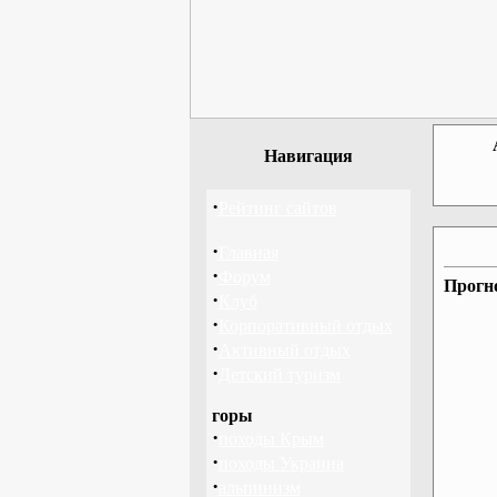
Навигация
·
Рейтинг сайтов
·
Главная
·
Форум
Прогно
·
Клуб
·
Корпоративный отдых
·
Активный отдых
·
Детский туризм
горы
·
походы Крым
·
походы Украина
·
альпинизм