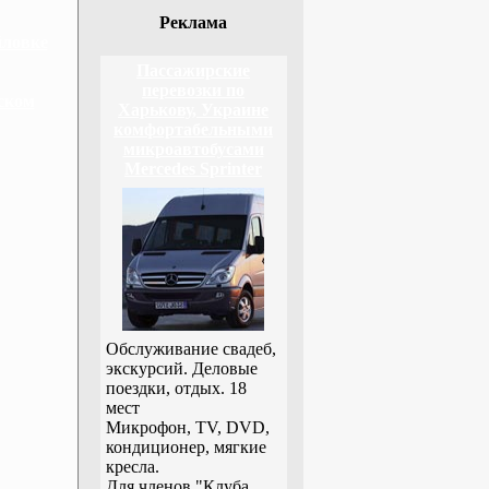
Реклама
йловке
Пассажирские
перевозки по
ском
Харькову, Украине
комфортабельными
микроавтобусами
Mercedes Sprinter
Обслуживание свадеб,
экскурсий. Деловые
поездки, отдых. 18
мест
Микрофон, TV, DVD,
кондиционер, мягкие
кресла.
Для членов "Клуба