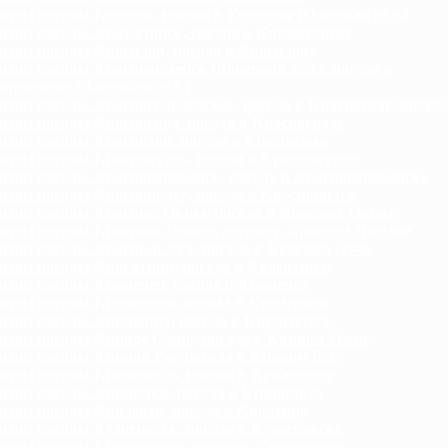
гноз погоды Котовск, погода в Котовске (Одесская обл.)
гноз погоды Краматорск, погода в Краматорске
гноз погоды Красилов, погода в Красилове
гноз погоды Красноармейск (Донецкая обл.), погода в
армейске (Донецкая обл.)
гноз погоды Красногвардейское, погода в Красногвардейско
гноз погоды Красноград, погода в Краснограде
гноз погоды Краснодон, погода в Краснодоне
гноз погоды Краснокутск, погода в Краснокутске
гноз погоды Красноперекопск, погода в Красноперекопске
гноз погоды Краснополье, погода в Краснополье
гноз погоды Красные Окны, погода в Красных Окнах
гноз погоды Красный Лиман, погода в Красном Лимане
гноз погоды Красный Луч, погода в Красном Луче
гноз погоды Красятичи, погода в Красятичах
гноз погоды Кременец, погода в Кременце
гноз погоды Кременная, погода в Кременной
гноз погоды Кременчуг, погода в Кременчуге
гноз погоды Кривое Озеро, погода в Кривом Озере
гноз погоды Кривой Рог, погода в Кривом Рогу
гноз погоды Крижополь, погода в Крижополе
гноз погоды Кринички, погода в Криничках
гноз погоды Кролевец, погода в Кролевце
гноз погоды Кузнецовск, погода в Кузнецовске
гноз погоды Куйбышево, погода в Куйбышево