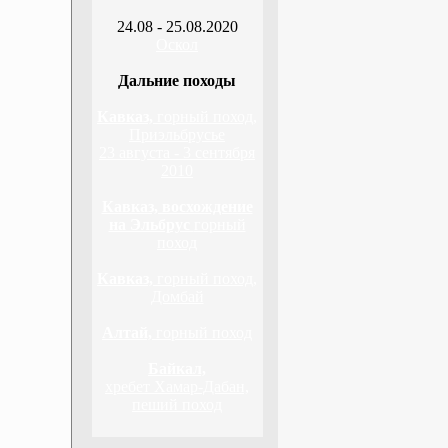
24.08 - 25.08.2020
Оскол
Дальние походы
Кавказ,
горный поход,
Приэльбрусье
23 августа - 3 сентября
2010
Кавказ, восхождение
на Эльбрус
горный
поход
Кавказ,
горный поход,
Домбай
Алтай,
горный поход
Байкал,
хребет Хамар-Дабан,
пеший поход