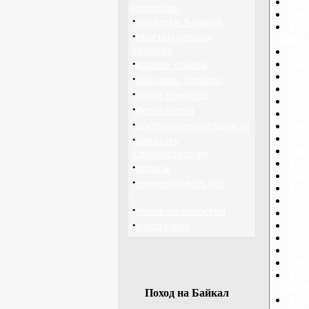
Про
перевозки
Про
·
байдарки Харьков
Про
·
прогноз погоды
(Запор
Украина
Про
·
Про
каталог ссылок
Про
·
байдарки Украина
Про
·
архив новостей
Про
·
фотогалерея
Про
·
достопримечательности
Про
·
Про
написать
Про
администратору
Про
·
опросы
Про
·
рекомендовать нас
Про
Про
·
поиск по новостям
Про
·
Про
карта сайта
Про
Про
Про
Про
(Львов
Поход на Байкал
Про