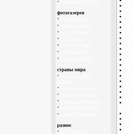
Про
·
библиотека туриста
Про
Про
фотогалерея
Про
·
фото природы
Про
·
фотообои зима
Про
·
фотографии гор
Про
·
Про
фото цветов
Про
·
фото животных
Про
·
фото лошади
Про
·
фото дельфинов
Про
Про
страны мира
Про
·
Про
погода в разных
Про
странах
Про
·
флаги стран мира
Про
·
валюты стран мира
Про
·
столицы стран мира
Про
·
языки разных стран
(Закар
·
Про
климат стран мира
Про
Про
разное
Про
·
пассажирские