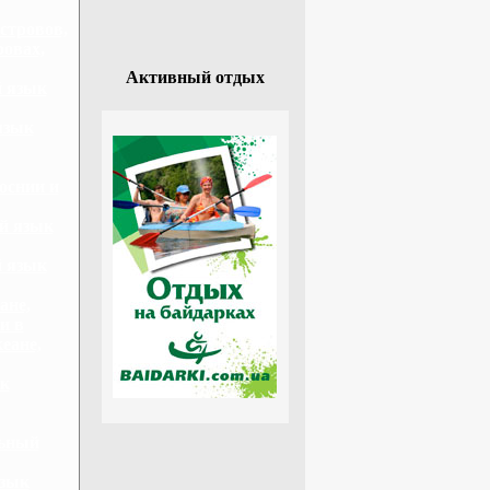
стровов,
ровах,
Активный отдых
й язык
язык
оснии и
й язык
й язык
ане,
и в
еане,
ык
льный
язык