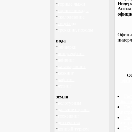
·
Нидер
горные лыжи
Антиль
·
горные походы
офици
·
скалолазание
·
сноуборд
·
треккинг, походы
Офици
нидерл
вода
·
байдарки
·
виндсерфинг
·
дайвинг
·
катамаранинг
·
каякинг
О
·
рафтинг
офиц
·
яхтинг
Гос
земля
Абхази
·
велотуризм
Гос
·
дальние страны
Австр
·
геокэшинг
Гос
·
диггерство
Австр
·
Гос
конный туризм