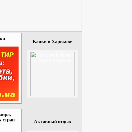
зки
Каяки в Харькове
мира,
х стран
Активный отдых