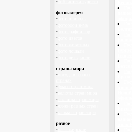
·
библиотека туриста
Бенина
Гос
фотогалерея
национ
·
офици
фото природы
Гос
·
фотообои зима
Болгар
·
фотографии гор
Гос
·
фото цветов
Болив
·
фото животных
Гос
·
Герцег
фото лошади
Герцег
·
фото дельфинов
Гос
Ботсв
страны мира
Гос
·
погода в разных
Бразил
странах
Гос
·
флаги стран мира
язык а
·
Индийс
валюты стран мира
офици
·
столицы стран мира
Гос
·
языки разных стран
Брунея
·
климат стран мира
Гос
нацио
разное
язык 
·
пассажирские
Гос