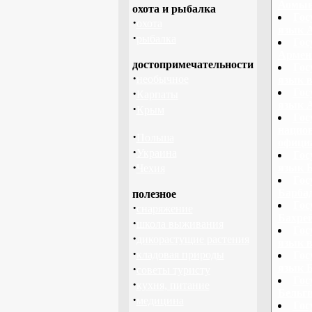
Аомын
охота и рыбалка
Гос
·
охота
язык 
·
рыбалка
Гос
Армен
достопримечательности
Гос
·
необычное
язык 
·
Гос
Карпаты
язык А
·
Крым
Гос
национ
·
Польша
офици
·
Украина
Гос
·
язык 
Чехия
Гос
Барбад
полезное
Гос
·
снаряжение
Бахрей
·
школа выживания
Гос
·
дикорастущие растения
язык в
·
кладовая природы
Гос
·
язык Б
советы туристу
Гос
·
кухня, питание
Бельги
·
медицина
Гос