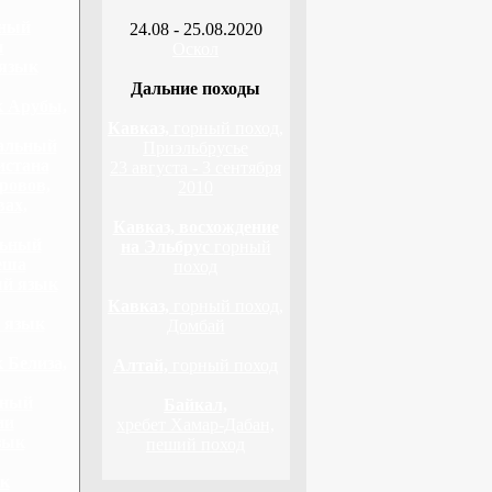
ьный
24.08 - 25.08.2020
ы
Оскол
 язык
Дальние походы
к Арубы,
Кавказ,
горный поход,
нальный
Приэльбрусье
истана
23 августа - 3 сентября
ровов,
2010
вах,
Кавказ, восхождение
льный
на Эльбрус
горный
еша
поход
ый язык
Кавказ,
горный поход,
 язык
Домбай
 Белиза,
Алтай,
горный поход
ьный
Байкал,
ии
хребет Хамар-Дабан,
зык
пеший поход
ык