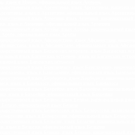
ь, язык в Макао, официальный язык Аомынь
ударственный язык Аргентины, язык Аргентины, национал
Аргентины, язык в Аргентине, официальный язык Аргентин
ударственный язык Армении, язык Армении, национальный
ии, язык в Армении, официальный язык Армении
ударственный язык Арубы, язык Арубы, национальный язы
в Арубе, официальный язык Арубы
ударственный язык Афганистана, язык Афганистана, нацио
фганистана, язык в Афганистане, официальный язык Афган
ударственный язык Багамских островов, язык Багамских ост
альный язык Багамских островов, язык на Багамских остро
альный язык Багамских островов
ударственный язык Бангладеша, язык Бангладеша, национа
Бангладеша, язык в Бангладеше, официальный язык Банглад
ударственный язык Барбадоса, язык Барбадоса, национальн
оса, язык в Барбадосе, официальный язык Барбадоса
ударственный язык Бахрейна, язык Бахрейна, национальный
на, язык в Бахрейне, официальный язык Бахрейна
ударственный язык Белиза, язык Белиза, национальный язык
 Белизе, официальный язык Белиза
ударственный язык Белоруссии, язык Белоруссии, национал
елоруссии, язык в Белоруссии, официальный язык Белорусс
ударственный язык Бельгии, язык Бельгии, национальный я
и, язык в Бельгии, официальный язык Бельгии
ударственный язык Бенина, язык Бенина, национальный яз