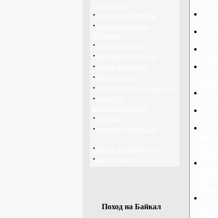
перевозки
Бурунд
·
Гос
байдарки Харьков
Бутана
·
прогноз погоды
Гос
Украина
Вануат
·
каталог ссылок
Гос
·
байдарки Украина
Ватика
·
Гос
архив новостей
нацио
·
фотогалерея
офици
·
достопримечательности
Гос
·
написать
Венгри
администратору
Гос
·
опросы
Венесу
·
Гос
рекомендовать нас
Брита
Виргин
·
поиск по новостям
офици
·
карта сайта
Гос
Амери
Виргин
офици
Гос
Поход на Байкал
национ
офици