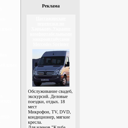
Реклама
к
зык
Пассажирские
перевозки по
й язык
Харькову, Украине
комфортабельными
микроавтобусами
Mercedes Sprinter
зык
ный язык
Обслуживание свадеб,
ык
экскурсий. Деловые
нских
поездки, отдых. 18
,
мест
Микрофон, TV, DVD,
мора,
кондиционер, мягкие
,
кресла.
Для членов "Клуба