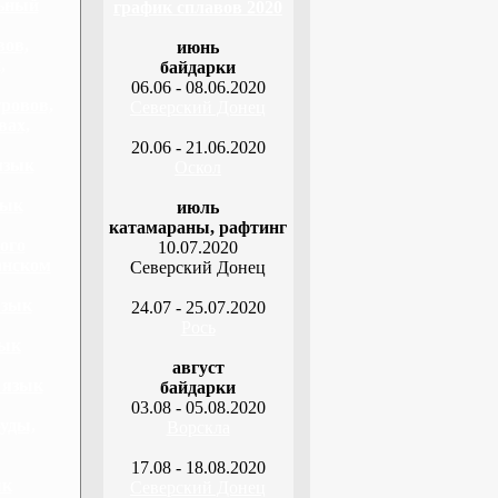
льный
график сплавов 2020
вов,
июнь
,
байдарки
06.06 - 08.06.2020
ровов,
Северский Донец
вах,
20.06 - 21.06.2020
язык
Оскол
зык
июль
катамараны, рафтинг
ого
10.07.2020
анском
Северский Донец
язык
24.07 - 25.07.2020
Рось
зык
август
 язык
байдарки
03.08 - 05.08.2020
уды,
Ворскла
17.08 - 18.08.2020
ык
Северский Донец