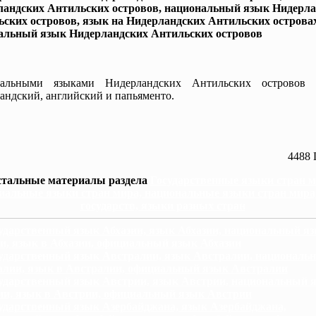
ландских Антильских островов, национальный язык Нидерла
ских островов, язык на Нидерландских Антильских островах
альный язык Нидерландских Антильских островов
альными языками Нидерландских Антильских островов 
андский, английский и папьяменто.
4488 
стальные материалы раздела
Государственные языки стран м
иальные языки стран мира, национальные языки стран мира
государств, языки разных стран
ударственный язык Абхазии, язык Абхазии, национальный я
и, язык в Абхазии, официальный язык Абхазии
ударственный язык Австралии, язык Австралии, националь
алии, язык в Австралии, официальный язык Австралии
ударственный язык Австрии, язык Австрии, национальный 
ии, язык в Австрии, официальный язык Австрии
ударственный язык Азербайджана, язык Азербайджана,