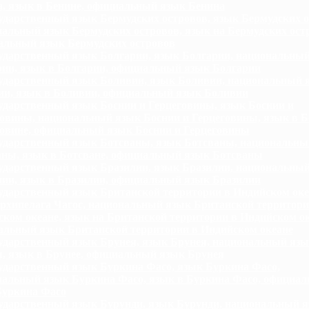
, язык в Бенине, официальный язык Бенина
ударственный язык Бермудских островов, язык Бермудских о
альный язык Бермудских островов, язык на Бермудских ост
альный язык Бермудских островов
ударственный язык Болгарии, язык Болгарии, национальны
ии, язык в Болгарии, официальный язык Болгарии
ударственный язык Боливии, язык Боливии, национальный 
ии, язык в Боливии, официальный язык Боливии
ударственный язык Боснии и Герцеговины, язык Боснии и
овины, национальный язык Боснии и Герцеговины, язык в Б
овине, официальный язык Боснии и Герцеговины
ударственный язык Ботсваны, язык Ботсваны, национальны
аны, язык в Ботсване, официальный язык Ботсваны
ударственный язык Бразилии, язык Бразилии, национальны
ии, язык в Бразилии, официальный язык Бразилии
ударственный язык Британской территории в Индийском оке
рхипелага Чагос, национальный язык Британской территори
ком океане, язык на Британской территории в Индийском ок
альный язык Британской территории в Индийском океане
ударственный язык Брунея, язык Брунея, национальный яз
, язык в Брунее, официальный язык Брунея
ударственный язык Буркина Фасо, язык Буркина Фасо,
нальный язык Буркина Фасо, язык в Буркина Фасо, официа
Буркина Фасо
ударственный язык Бурунди, язык Бурунди, национальный 