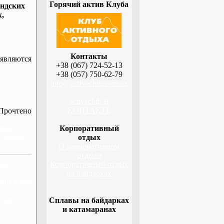
Горячий актив Клуба
ндских
,
Контакты
являются
+38 (067) 724-52-13
+38 (057) 750-62-79
info@activeclub.com.ua
activeclub В
КОНТАКТЕ
Прочтено
ира,
Корпоративный
, языки
отдых
О корпоративном
отдыхе
зык
Корпоративный отдых
на байдарках
ный язык
язык
Сплавы на байдарках
и катамаранах