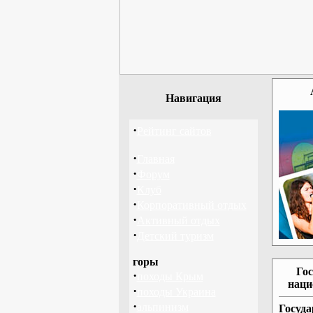
Навигация
·
Рейтинг сайтов
·
Главная
·
Форум
·
Клуб
·
Корпоративный отдых
·
Активный отдых
·
Детский туризм
горы
Го
·
походы Крым
наци
·
походы Украина
·
альпинизм
Госуда