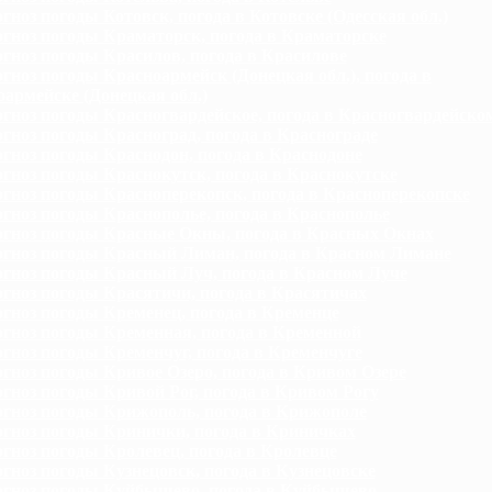
гноз погоды Котовск, погода в Котовске (Одесская обл.)
гноз погоды Краматорск, погода в Краматорске
гноз погоды Красилов, погода в Красилове
гноз погоды Красноармейск (Донецкая обл.), погода в
армейске (Донецкая обл.)
гноз погоды Красногвардейское, погода в Красногвардейско
гноз погоды Красноград, погода в Краснограде
гноз погоды Краснодон, погода в Краснодоне
гноз погоды Краснокутск, погода в Краснокутске
гноз погоды Красноперекопск, погода в Красноперекопске
гноз погоды Краснополье, погода в Краснополье
гноз погоды Красные Окны, погода в Красных Окнах
гноз погоды Красный Лиман, погода в Красном Лимане
гноз погоды Красный Луч, погода в Красном Луче
гноз погоды Красятичи, погода в Красятичах
гноз погоды Кременец, погода в Кременце
гноз погоды Кременная, погода в Кременной
гноз погоды Кременчуг, погода в Кременчуге
гноз погоды Кривое Озеро, погода в Кривом Озере
гноз погоды Кривой Рог, погода в Кривом Рогу
гноз погоды Крижополь, погода в Крижополе
гноз погоды Кринички, погода в Криничках
гноз погоды Кролевец, погода в Кролевце
гноз погоды Кузнецовск, погода в Кузнецовске
гноз погоды Куйбышево, погода в Куйбышево