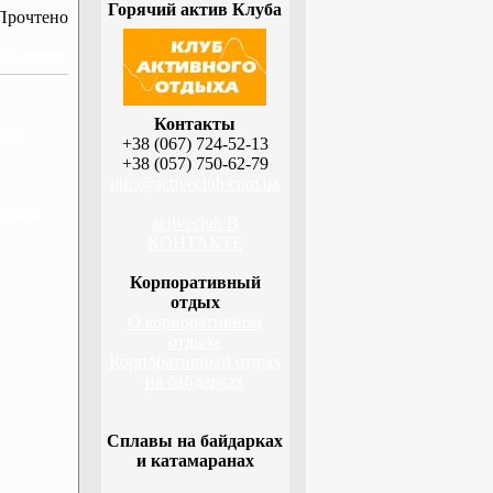
Горячий актив Клуба
Прочтено
 Украине
Контакты
-на-
+38 (067) 724-52-13
+38 (057) 750-62-79
info@activeclub.com.ua
ецкая
activeclub В
КОНТАКТЕ
Корпоративный
отдых
О корпоративном
отдыхе
Корпоративный отдых
на байдарках
Сплавы на байдарках
и катамаранах