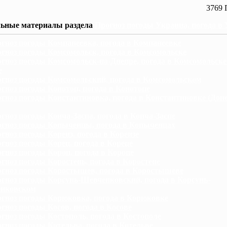
3769 
ьные материалы раздела
Прогноз погоды Украина, погода в
гноз погоды Компанеевка, погода в Компанеевке
гноз погоды Комсомольск, погода в Комсомольске
гноз погоды Комсомольск-на-Днепре, погода в Комсомольске
е
гноз погоды Комсомольский, погода в Комсомольском
гноз погоды Конотоп, погода в Конотопе
гноз погоды Константиновка, погода в Константиновке (Дон
гноз погоды Конча-Заспа, погода в Конча-Заспе
гноз погоды Копыченцы, погода в Копыченцах
гноз погоды Кореиз, погода в Кореизе
гноз погоды Корец, погода в Кореце
гноз погоды Короп, погода в Коропе
гноз погоды Коростень, погода в Коростене
гноз погоды Коростышев, погода в Коростышеве
гноз погоды Корсунь-Шевченковский, погода в Корсунь-
нковском
гноз погоды Корюковка, погода в Корюковке
гноз погоды Косов, погода в Косове
гноз погоды Костополь, погода в Костополе
гноз погоды Котельва, погода в Котельве