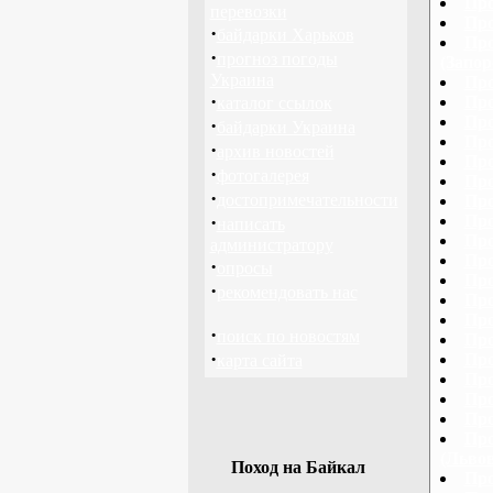
Про
перевозки
Про
·
байдарки Харьков
Про
·
прогноз погоды
(Запор
Украина
Про
·
Про
каталог ссылок
Про
·
байдарки Украина
Про
·
архив новостей
Про
·
фотогалерея
Про
·
достопримечательности
Про
·
Про
написать
Про
администратору
Про
·
опросы
Про
·
рекомендовать нас
Про
Про
·
поиск по новостям
Про
·
Про
карта сайта
Про
Про
Про
Про
(Львов
Поход на Байкал
Про