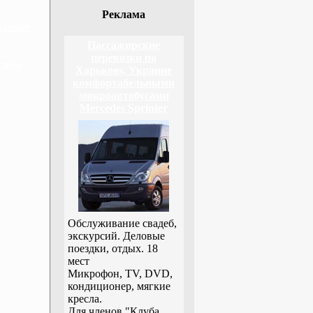
Реклама
йловке
Пассажирские
перевозки по
ском
Харькову, Украине
комфортабельными
микроавтобусами
Mercedes Sprinter
Обслуживание свадеб,
экскурсий. Деловые
поездки, отдых. 18
мест
Микрофон, TV, DVD,
кондиционер, мягкие
кресла.
Для членов "Клуба