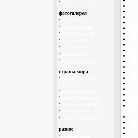
Про
·
библиотека туриста
Про
Про
фотогалерея
Про
·
фото природы
Про
·
фотообои зима
Про
·
фотографии гор
Про
·
Про
фото цветов
Про
·
фото животных
Про
·
фото лошади
Про
·
фото дельфинов
Про
Про
страны мира
Про
·
Про
погода в разных
Про
странах
Про
·
флаги стран мира
Про
·
валюты стран мира
Про
·
столицы стран мира
Про
·
языки разных стран
(Закар
·
Про
климат стран мира
Про
Про
разное
Про
·
пассажирские