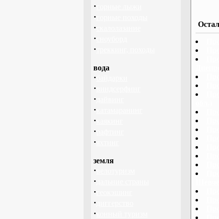
·
горные лыжи
·
горные походы
Остал
·
скалолазание
·
сноуборд
Про
·
треккинг, походы
Про
Про
вода
Днепр
·
Про
байдарки
Про
·
виндсерфинг
Про
·
дайвинг
обл.)
·
катамаранинг
Про
·
Про
каякинг
Про
·
рафтинг
Про
·
яхтинг
Про
Про
земля
Про
·
велотуризм
Про
·
дальние страны
Шевче
·
Про
геокэшинг
Про
·
диггерство
Про
·
конный туризм
Про