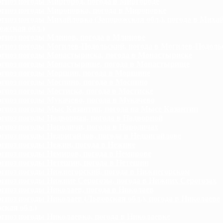
гноз погоды Миргород, погода в Миргороде
гноз погоды Мироновка, погода в Мироновке
гноз погоды Михайловка (Запорожская обл.), погода в Миха
ожская обл.)
гноз погоды Млинов, погода в Млинове
гноз погоды Могилев-Подольский, погода в Могилев-Подоль
гноз погоды Монастыриска, погода в Монастыриске
гноз погоды Монастырище, погода в Монастырище
гноз погоды Моршин, погода в Моршине
гноз погоды Моспино, погода в Моспино
гноз погоды Мостиска, погода в Мостиске
гноз погоды Мукачево, погода в Мукачево
гноз погоды Мыс Казантип, погода на Мысе Казантип
гноз погоды Надворная, погода в Надворной
гноз погоды Народичи, погода в Народичах
гноз погоды Недригайлов, погода в Недригайлове
гноз погоды Нежин, погода в Нежине
гноз погоды Немиров, погода в Немирове
гноз погоды Нетешин, погода в Нетешин
гноз погоды Нижнегорский, погода в Нижнегорском
гноз погоды Нижние Серогозы, погода в Нижних Серогозах
гноз погоды Николаев, погода в Николаев
гноз погоды Николаев (Львовская обл.), погода в Николаеве
ская обл.)
гноз погоды Николаевка, погода в Николаевке