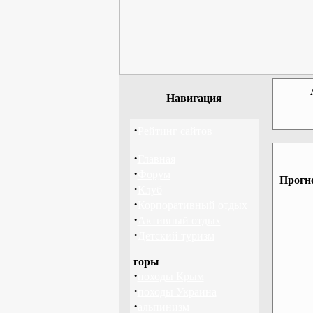
Навигация
·
Рейтинг сайтов
·
Главная
·
Форум
Прогно
·
Клуб
·
Корпоративный отдых
·
Активный отдых
·
Детский туризм
горы
·
походы Крым
·
походы Украина
·
альпинизм