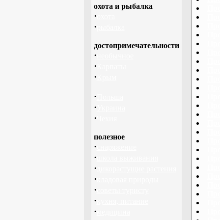
охота и рыбалка
Про
·
охота
Про
·
Про
рыбалка
Про
Про
достопримечательности
Про
·
необычное
Про
·
Карпаты
Про
·
Крым
Про
Про
·
Про
Польша
Про
·
Украина
Про
·
Чехия
Про
Про
полезное
Про
·
снаряжение
Про
·
школа выживания
Про
·
Про
дикорастущие растения
Про
·
кладовая природы
Про
·
советы туристу
Про
·
кухня, питание
Про
·
Про
медицина