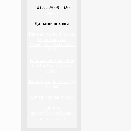
24.08 - 25.08.2020
Оскол
Дальние походы
Кавказ,
горный поход,
Приэльбрусье
23 августа - 3 сентября
2010
Кавказ, восхождение
на Эльбрус
горный
поход
Кавказ,
горный поход,
Домбай
Алтай,
горный поход
Байкал,
хребет Хамар-Дабан,
пеший поход