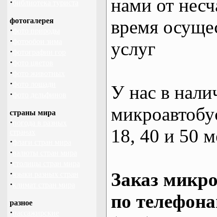
нами от несч
·
библиотека туриста
фотогалерея
время осуще
·
фото природы
·
фотообои зима
услуг
·
фотографии гор
·
фото цветов
·
фото животных
·
фото лошади
У нас в нали
·
фото дельфинов
микроавтобус
страны мира
·
погода в разных
18, 40 и 50 м
странах
·
флаги стран мира
·
валюты стран мира
·
столицы стран мира
·
Заказ микро
языки разных стран
·
климат стран мира
по телефона
разное
·
пассажирские