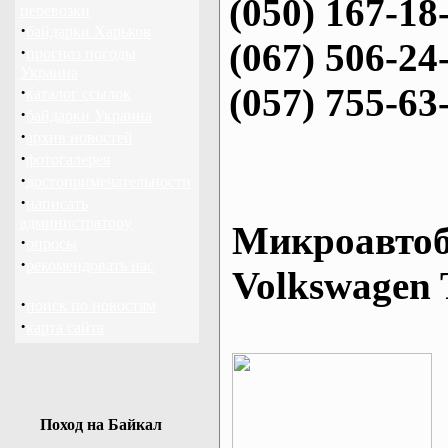
(050) 167-18
перевозки
·
байдарки Харьков
(067) 506-24
·
прогноз погоды
Украина
(057) 755-63
·
каталог ссылок
·
байдарки Украина
·
архив новостей
·
фотогалерея
·
достопримечательности
·
написать
администратору
Микроавтоб
·
опросы
·
рекомендовать нас
Volkswagen 
·
поиск по новостям
·
карта сайта
Поход на Байкал