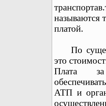
транспортав.
называются 
платой.
По существ
это стоимост
Плата з
обеспечиват
АТП и орга
осуществ