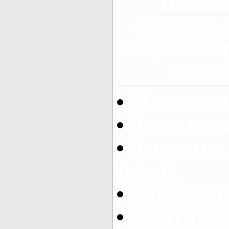
Пассаж
Харьков, 
Харьков, а
заказа
Машина на
Заказ мар
Заказать а
городу
Микроавто
Услуги па