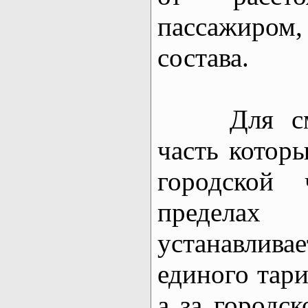
пассажиро
состава.
Для смеш
часть котор
городской
пределах 
устанавлива
единого тари
а за городс