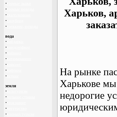
Харьков, 
·
горные лыжи
·
горные походы
Харьков, а
·
скалолазание
·
сноуборд
заказа
·
треккинг, походы
вода
·
байдарки
·
виндсерфинг
·
дайвинг
·
катамаранинг
·
каякинг
На рынке па
·
рафтинг
·
яхтинг
Харькове мы
земля
·
велотуризм
недорогие ус
·
дальние страны
·
геокэшинг
юридическим
·
диггерство
·
конный туризм