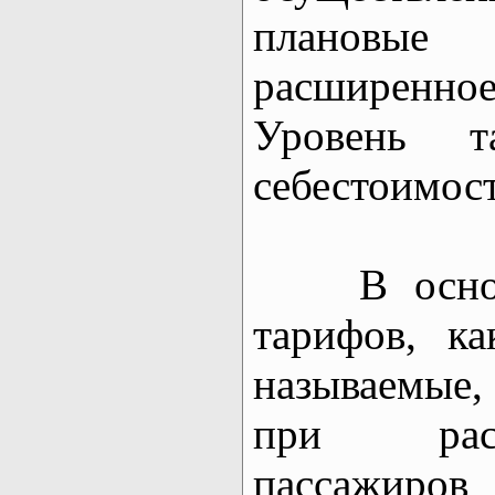
плановы
расширенно
Уровень та
себестоимос
В основе
тарифов, ка
называемые
при расс
пассажи