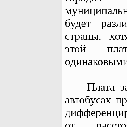
муниципаль
будет разл
страны, хот
этой пл
одинаковыми
Плата за п
автобусах п
дифференци
от рассто