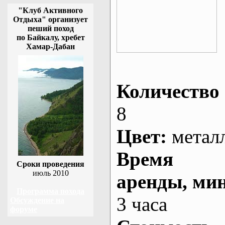
"Клуб Активного
Отдыха" организует
пеший поход
по Байкалу, хребет
Хамар-Дабан
Количество 
8
Цвет:
метал
Время
Сроки проведения
июль 2010
аренды
, ми
Программа похода
3 часа
Обсуждение на
форуме