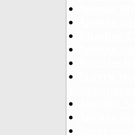
Аренда Ме
Аренда авт
Kharkov C
Аренда ми
Transfer fr
Услуги тр
пассажирски
Автобус Х
Аренда ми
Заказ мик