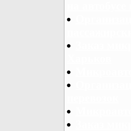
на автобусе
Организац
пассажирски
Заказ микр
Харьков
Микроавто
Организац
перевозок
Микроавто
Заказ мик