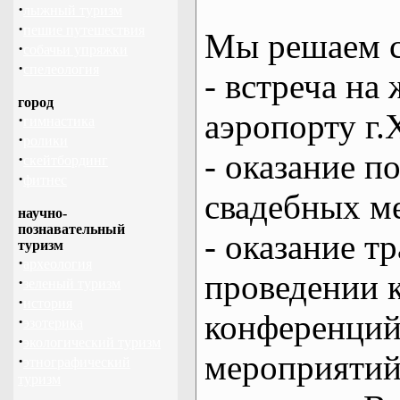
·
лыжный туризм
·
пешие путешествия
Мы решаем с
·
собачьи упряжки
·
спелеология
- встреча на 
город
аэропорту г.
·
гимнастика
·
ролики
- оказание 
·
скейтбординг
·
фитнес
свадебных м
научно-
познавательный
- оказание т
туризм
·
археология
проведении 
·
зеленый туризм
·
история
конференций
·
эзотерика
·
экологический туризм
мероприяти
·
этнографический
туризм