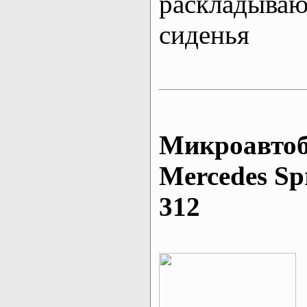
раскладыва
сиденья
Микроавтоб
Mеrcedes Sp
312