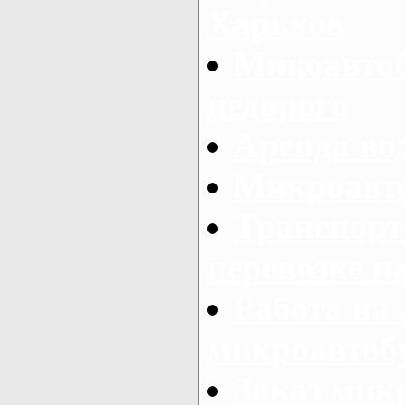
Харьков
Микоавтоб
недорого
Аренда во
Микроавто
Транспорт
перевозке п
Работа на
микроавтоб
Заказ микр