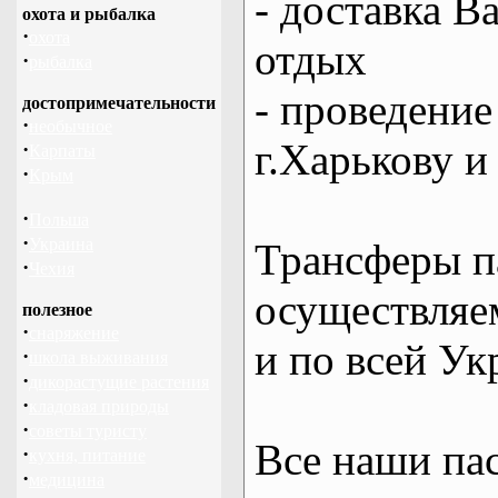
- доставка В
охота и рыбалка
·
охота
отдых
·
рыбалка
- проведение
достопримечательности
·
необычное
г.Харькову и
·
Карпаты
·
Крым
·
Польша
·
Украина
Трансферы п
·
Чехия
осуществляем
полезное
·
снаряжение
и по всей Ук
·
школа выживания
·
дикорастущие растения
·
кладовая природы
·
советы туристу
Все наши па
·
кухня, питание
·
медицина