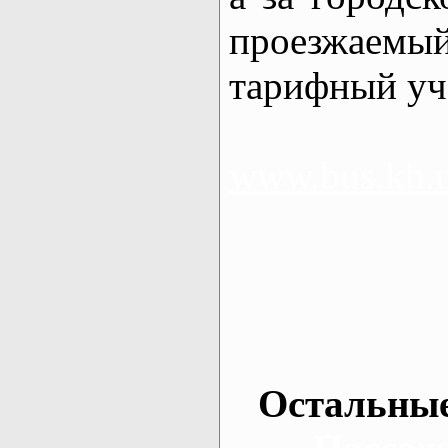
проезжа
тарифный уч
www.bus.kh.
Остальные