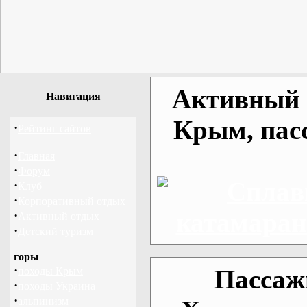
Активный о
Навигация
Крым, пас
·
Рейтинг сайтов
·
Главная
·
Форум
·
Клуб
·
Корпоративный отдых
·
Активный отдых
·
Детский туризм
горы
·
Пассаж
походы Крым
·
походы Украина
·
альпинизм