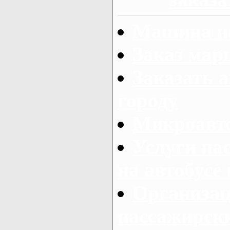
Машина на
Заказ мар
Заказать а
городу
Микроавто
Услуги па
на автобусе
Организац
пассажирски