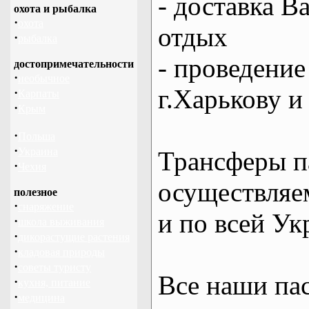
- доставка В
охота и рыбалка
·
охота
отдых
·
рыбалка
- проведение
достопримечательности
·
необычное
г.Харькову и
·
Карпаты
·
Крым
·
Польша
·
Украина
Трансферы п
·
Чехия
осуществляем
полезное
·
снаряжение
и по всей Ук
·
школа выживания
·
дикорастущие растения
·
кладовая природы
·
советы туристу
Все наши па
·
кухня, питание
·
медицина