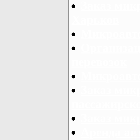
Заказ микр
Харьков
Микроавто
Организац
перевозок
Микроавто
Заказ мик
пассажирск
Заказ мик
Аренда авт