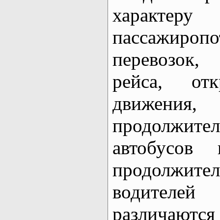
характер
пассажир
перевозок,
рейса, от
движени
продолжите
автобусов
продолжи
водителе
различаю