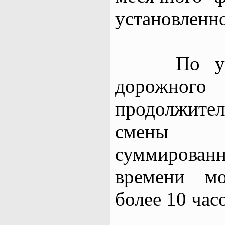
установленно
По услов
дорожн
продолжи
смены 
суммирован
времени мож
более 10 час