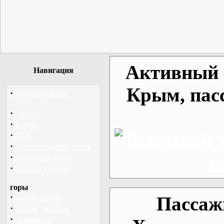
Активный о
Навигация
Крым, пас
·
Рейтинг сайтов
·
Главная
·
Форум
·
Клуб
·
Корпоративный отдых
·
Активный отдых
·
Детский туризм
горы
·
Пассаж
походы Крым
·
походы Украина
·
альпинизм