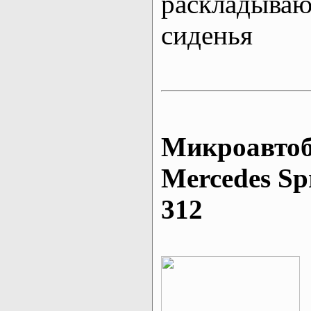
раскладыва
сиденья
Микроавтоб
Mеrcedes Sp
312