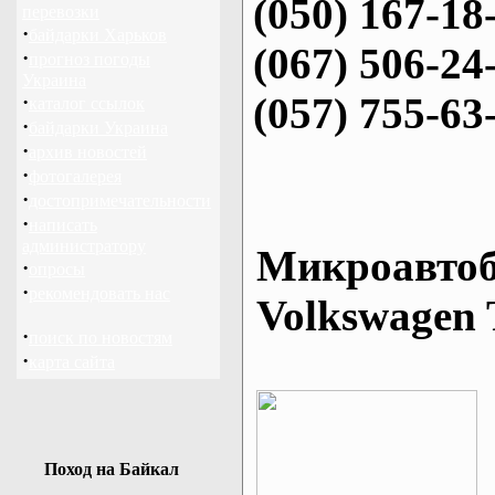
(050) 167-18
перевозки
·
байдарки Харьков
(067) 506-24
·
прогноз погоды
Украина
(057) 755-63
·
каталог ссылок
·
байдарки Украина
·
архив новостей
·
фотогалерея
·
достопримечательности
·
написать
администратору
Микроавтоб
·
опросы
·
рекомендовать нас
Volkswagen 
·
поиск по новостям
·
карта сайта
Поход на Байкал