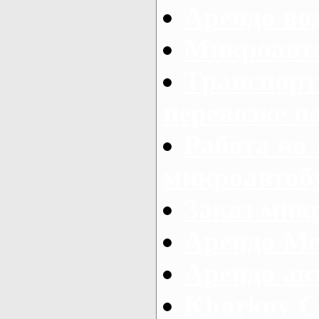
Аренда во
Микроавто
Транспорт
перевозке п
Работа на
микроавтоб
Заказ микр
Аренда Ме
Аренда авт
Kharkov C