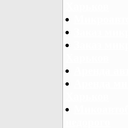
Харьков
Микроавто
Заказ мик
Заказ микр
Харьков
Аренда авт
Аренда ми
Харьков
Микоавтоб
недорого