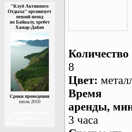
"Клуб Активного
Отдыха" организует
пеший поход
по Байкалу, хребет
Хамар-Дабан
Количество 
8
Цвет:
метал
Время
Сроки проведения
июль 2010
аренды
, ми
Программа похода
3 часа
Обсуждение на
форуме