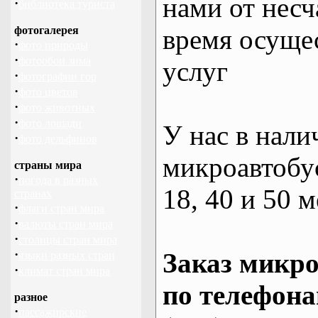
нами от несч
·
библиотека туриста
фотогалерея
время осуще
·
фото природы
·
фотообои зима
услуг
·
фотографии гор
·
фото цветов
·
фото животных
·
фото лошади
У нас в нали
·
фото дельфинов
микроавтобус
страны мира
·
погода в разных
18, 40 и 50 м
странах
·
флаги стран мира
·
валюты стран мира
·
столицы стран мира
·
Заказ микро
языки разных стран
·
климат стран мира
по телефона
разное
·
пассажирские