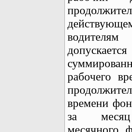
продолжите
действую
водите
допуска
суммирован
рабочего вр
продолжит
времени фо
за меся
месячного ф