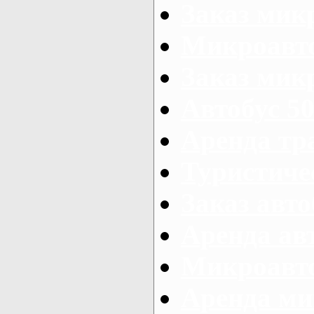
Заказ мик
Микроавто
Заказ микр
Автобус 50
Аренда тр
Туристиче
Заказ авто
Аренда ав
Микроавто
Аренда ми