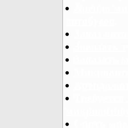
Аренда ми
автобусов
Заказ авто
Заказать 
Заказать 
Микроавто
Аренда авт
Требуется
микроавтоб
Снять мик