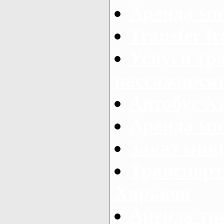
Аренда ми
Transfer fr
Услуги тр
пассажирски
Автобус Х
Аренда ми
Заказ мик
Транспорт
Харьков
Аренда тр