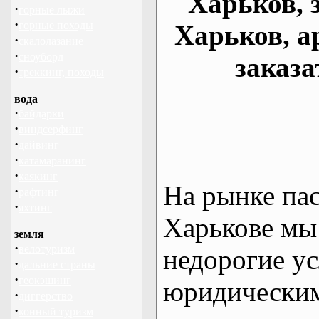
Харьков, 
·
горные лыжи
·
горные походы
Харьков, а
·
скалолазание
·
сноуборд
заказа
·
треккинг, походы
вода
·
байдарки
·
виндсерфинг
·
дайвинг
·
катамаранинг
·
каякинг
На рынке па
·
рафтинг
·
яхтинг
Харькове мы
земля
·
велотуризм
недорогие ус
·
дальние страны
·
геокэшинг
юридическим
·
диггерство
·
конный туризм