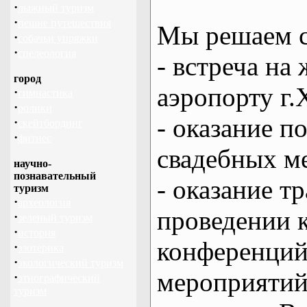
·
лыжный туризм
·
пешие путешествия
Мы решаем с
·
собачьи упряжки
·
спелеология
- встреча на 
город
аэропорту г.
·
гимнастика
·
ролики
- оказание 
·
скейтбординг
·
фитнес
свадебных м
научно-
познавательный
- оказание т
туризм
·
археология
проведении 
·
зеленый туризм
·
история
конференций
·
эзотерика
·
экологический туризм
мероприяти
·
этнографический
туризм