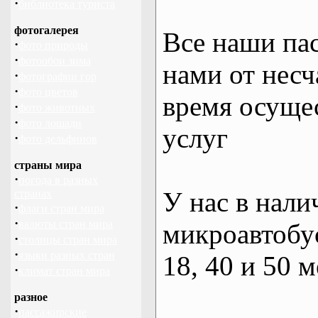
·
библиотека туриста
фотогалерея
Все наши па
·
фото природы
·
фотообои зима
нами от несч
·
фотографии гор
·
фото цветов
время осуще
·
фото животных
·
фото лошади
услуг
·
фото дельфинов
страны мира
·
погода в разных
У нас в нали
странах
·
флаги стран мира
·
валюты стран мира
микроавтобус
·
столицы стран мира
·
языки разных стран
18, 40 и 50 м
·
климат стран мира
разное
·
пассажирские