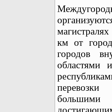
Междугор
организуют
магистралях 
км от город
городов вн
областями 
республик
перевозк
большим
достигающи