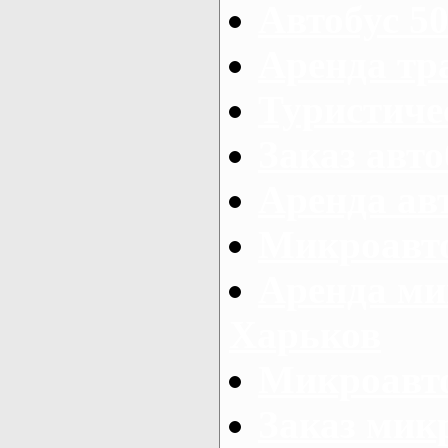
Автобус 50
Аренда тр
Туристиче
Заказ авто
Аренда ав
Микроавто
Аренда ми
Харьков
Микроавто
Заказ мик