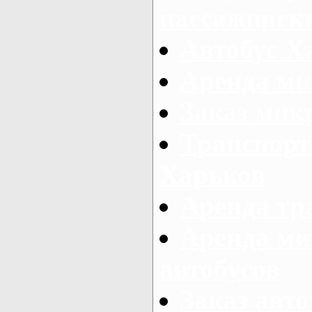
пассажирски
Автобус Х
Аренда ми
Заказ мик
Транспорт
Харьков
Аренда тр
Аренда ми
автобусов
Заказ авто