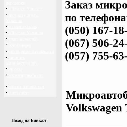
Заказ микро
перевозки
·
байдарки Харьков
по телефона
·
прогноз погоды
Украина
·
каталог ссылок
(050) 167-18
·
байдарки Украина
·
архив новостей
(067) 506-24
·
фотогалерея
·
достопримечательности
(057) 755-63
·
написать
администратору
·
опросы
·
рекомендовать нас
·
поиск по новостям
Микроавтоб
·
карта сайта
Volkswagen 
Поход на Байкал