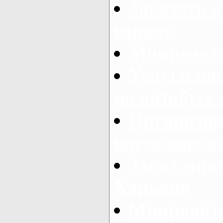
Заказать а
городу
Микроавто
Услуги па
на автобусе
Организац
пассажирски
Заказ микр
Харьков
Микроавто