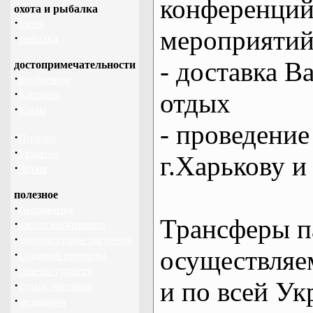
конференций
охота и рыбалка
·
охота
мероприяти
·
рыбалка
- доставка В
достопримечательности
·
необычное
·
отдых
Карпаты
·
Крым
- проведение
·
Польша
·
Украина
г.Харькову и
·
Чехия
полезное
·
снаряжение
Трансферы п
·
школа выживания
·
дикорастущие растения
осуществляем
·
кладовая природы
·
советы туристу
и по всей Ук
·
кухня, питание
·
медицина