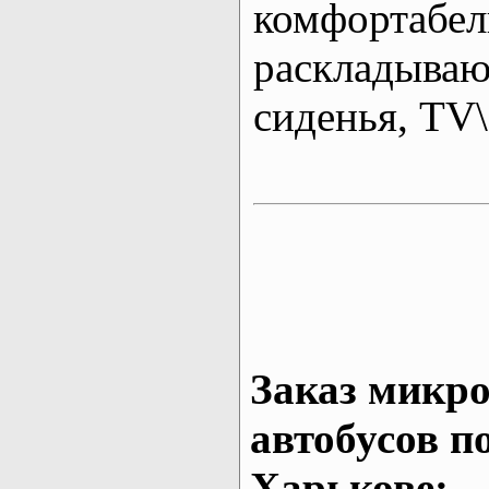
комфортабе
раскладыва
сиденья, T
Заказ микро
автобусов п
Харькове: