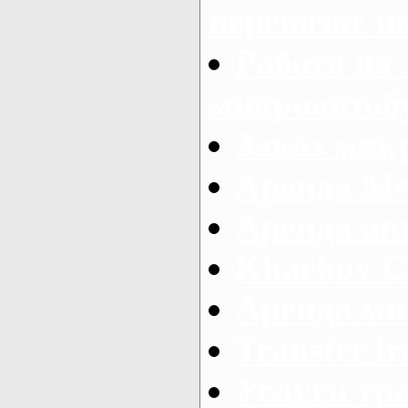
перевозке п
Работа на
микроавтоб
Заказ микр
Аренда Ме
Аренда авт
Kharkov C
Аренда ми
Transfer fr
Услуги тр