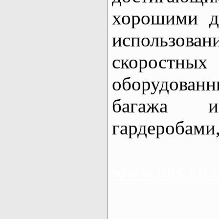
хорошими д
использован
скорост
оборудован
багажа 
гардеробами,
www.bus.kh.