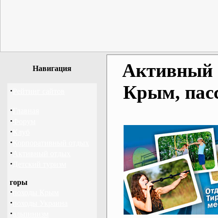
Активный о
Навигация
Крым, пас
·
Рейтинг сайтов
·
Главная
·
Форум
·
Клуб
·
Корпоративный отдых
·
Активный отдых
·
Детский туризм
горы
·
походы Крым
·
походы Украина
·
альпинизм