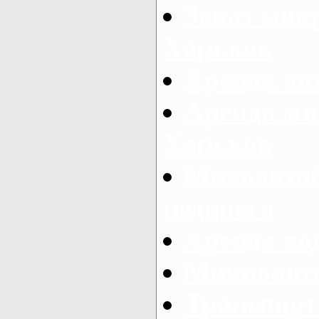
Заказ микр
Харьков
Аренда авт
Аренда ми
Харьков
Микоавтоб
недорого
Аренда во
Микроавто
Транспорт