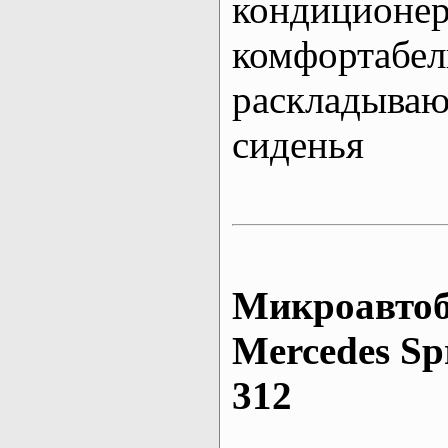
кондиционе
комфортабе
раскладыва
сиденья
Микроавтоб
Mеrcedes Sp
312