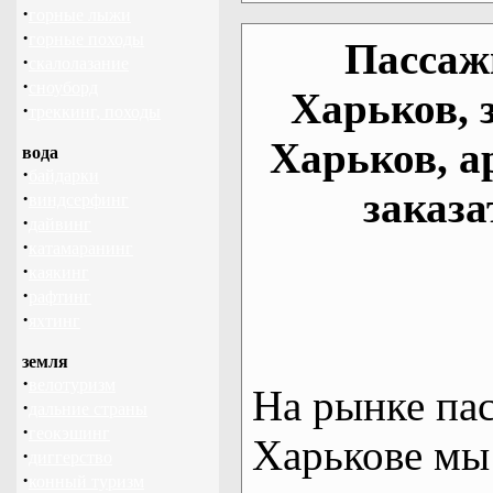
·
горные лыжи
·
горные походы
Пассаж
·
скалолазание
·
сноуборд
Харьков, 
·
треккинг, походы
Харьков, а
вода
·
байдарки
заказа
·
виндсерфинг
·
дайвинг
·
катамаранинг
·
каякинг
·
рафтинг
·
яхтинг
земля
·
велотуризм
На рынке па
·
дальние страны
·
геокэшинг
Харькове мы
·
диггерство
·
конный туризм