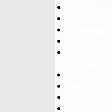
Заказать 
Заказать 
Микроавто
Аренда авт
Требуется
микроавтоб
Снять мик
Такси мик
Заказ мик
Заказ мик