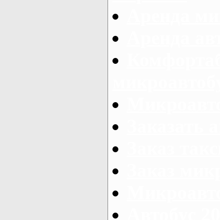
Аренда ми
Аренда ав
Комфорта
микроавтоб
Микроавто
Заказать а
Заказ так
Заказ мик
Микроавто
Автобус 20