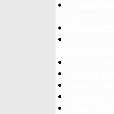
Организац
перевозок
Микроавто
Заказ мик
пассажирск
Заказ мик
Аренда авт
Заказ мик
Микроавто
Заказ микр