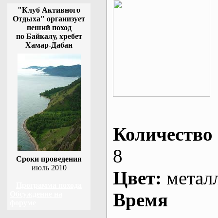
"Клуб Активного
Отдыха" организует
пеший поход
по Байкалу, хребет
Хамар-Дабан
Количество 
8
Сроки проведения
июль 2010
Цвет:
метал
Программа похода
Время
Обсуждение на
форуме