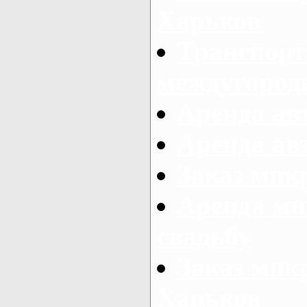
Харьков
Транспорт
междугород
Аренда авт
Аренда авт
Заказ микр
Аренда ми
свадьбу
Заказ микр
Харьков