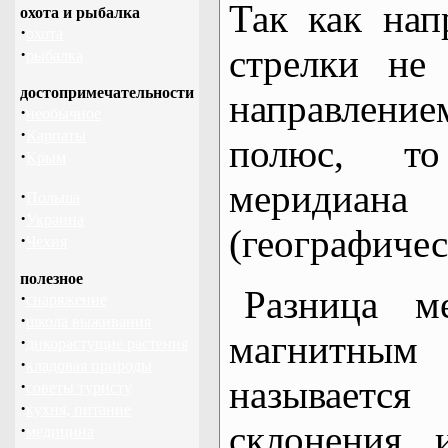
Так как нап
охота и рыбалка
·
охота
стрелки не
·
рыбалка
достопримечательности
направление
·
необычное
·
Карпаты
полюс, т
·
Крым
меридиа
·
Польша
·
Украина
(географичес
·
Чехия
полезное
Разница 
·
снаряжение
·
школа выживания
магнитны
·
дикорастущие растения
·
кладовая природы
называется
·
советы туристу
·
кухня, питание
склонения 
·
медицина