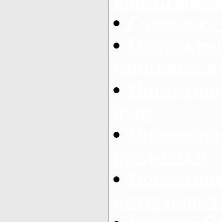
Сущность 
Определен
горизонта п
Ориентиро
луне
Ориентиро
предметам
Ориентиро
деятельност