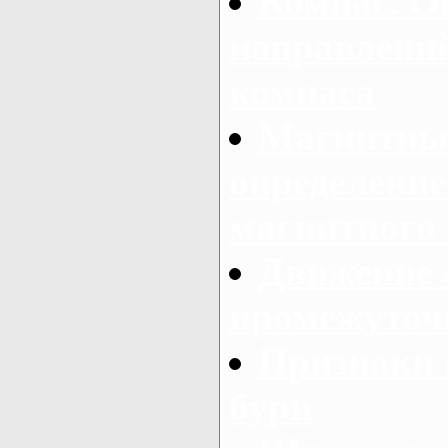
Компас. О
направлени
компаса
Магнитный
определение
магнитного
Движение 
промежуточ
Признаки
бури