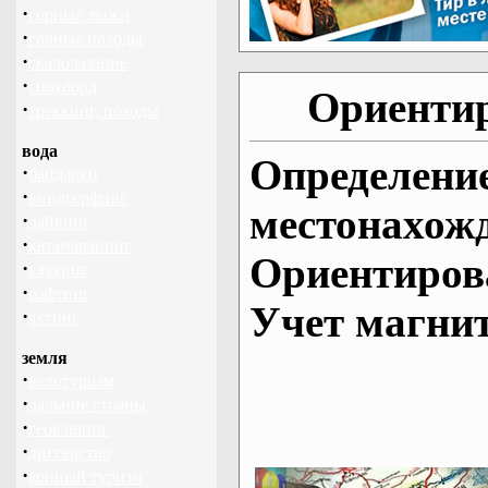
·
горные лыжи
·
горные походы
·
скалолазание
·
сноуборд
Ориентир
·
треккинг, походы
вода
Определение
·
байдарки
·
виндсерфинг
местонахож
·
дайвинг
·
катамаранинг
Ориентирова
·
каякинг
·
рафтинг
Учет магни
·
яхтинг
земля
·
велотуризм
·
дальние страны
·
геокэшинг
·
диггерство
·
конный туризм