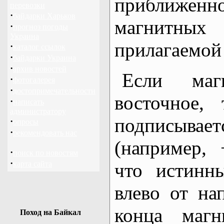
приближенно
перевозки
·
байдарки Харьков
магнитны
·
прогноз погоды
Украина
прилагаемой 
·
каталог ссылок
·
байдарки Украина
·
архив новостей
Если маг
·
фотогалерея
·
достопримечательности
восточное,
·
написать
администратору
подписывае
·
опросы
·
рекомендовать нас
(например, 
·
поиск по новостям
·
карта сайта
что истинн
влево от на
конца магн
Поход на Байкал