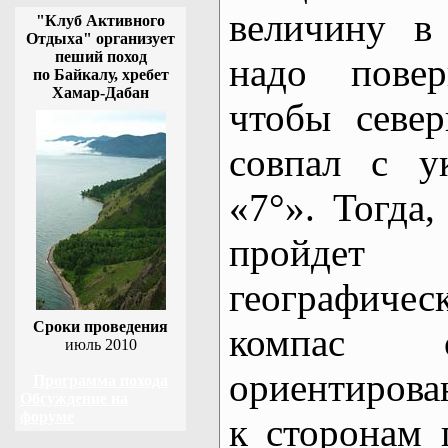
величину в 
"Клуб Активного
Отдыха" организует
пеший поход
надо повер
по Байкалу, хребет
Хамар-Дабан
чтобы севе
совпал с у
«7°». Тогд
пройдет 
географич
Сроки проведения
компас о
июль 2010
ориентиров
Программа похода
Обсуждение на
форуме
к сторонам 