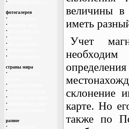
·
библиотека туриста
величины в
фотогалерея
·
фото природы
иметь разный
·
фотообои зима
·
фотографии гор
·
фото цветов
Учет магн
·
фото животных
·
фото лошади
необходи
·
фото дельфинов
определ
страны мира
·
погода в разных
местонахо
странах
·
флаги стран мира
склонение и
·
валюты стран мира
·
столицы стран мира
карте. Но е
·
языки разных стран
·
климат стран мира
также по П
разное
·
пассажирские