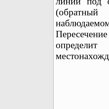
линии под 
(обратны
наблюда
Пересечени
определи
местонахожд