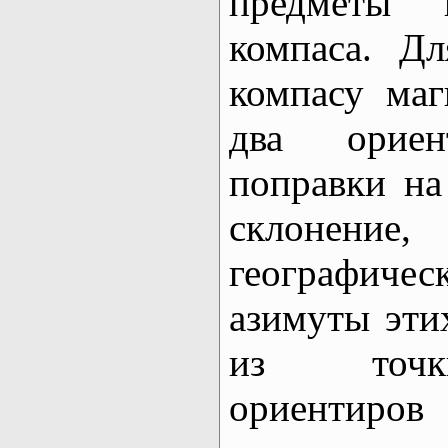
предметы
компаса. Д
компасу ма
два орие
поправки на
склонени
географич
азимуты эти
из точк
ориентиров