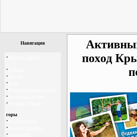
Активный
Навигация
поход Кр
·
Рейтинг сайтов
п
·
Главная
·
Форум
·
Клуб
·
Корпоративный отдых
·
Активный отдых
·
Детский туризм
горы
·
походы Крым
·
походы Украина
·
альпинизм