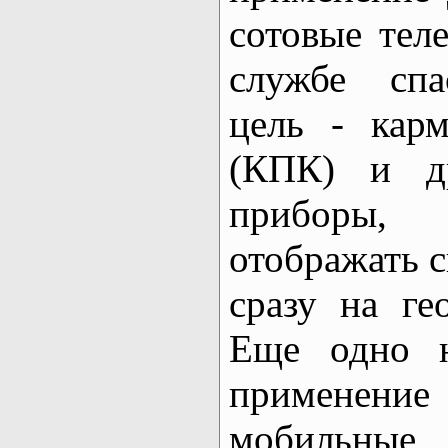
сотовые тел
службе спа
цель - кар
(КПК) и др
приборы,
отображать 
сразу на ге
Еще одно н
применени
мобильные