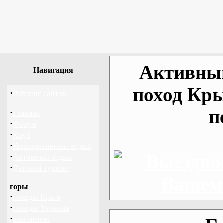
Активный
Навигация
поход Кры
·
Рейтинг сайтов
п
·
Главная
·
Форум
·
Клуб
·
Корпоративный отдых
·
Активный отдых
·
Детский туризм
горы
·
походы Крым
·
походы Украина
·
альпинизм