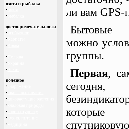
охота и рыбалка
ли вам GPS-
·
охота
·
рыбалка
Бытовые
достопримечательности
·
необычное
·
можно услов
Карпаты
·
Крым
группы.
·
Польша
·
Украина
·
Первая
, с
Чехия
полезное
сегодня
·
снаряжение
·
школа выживания
безиндика
·
дикорастущие растения
·
кладовая природы
которы
·
советы туристу
·
кухня, питание
спутников
·
медицина