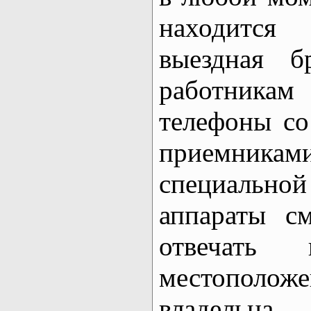
находится
выездная б
работникам
телефоны с
приемникам
специаль
аппараты с
отвечать
местополо
владельца