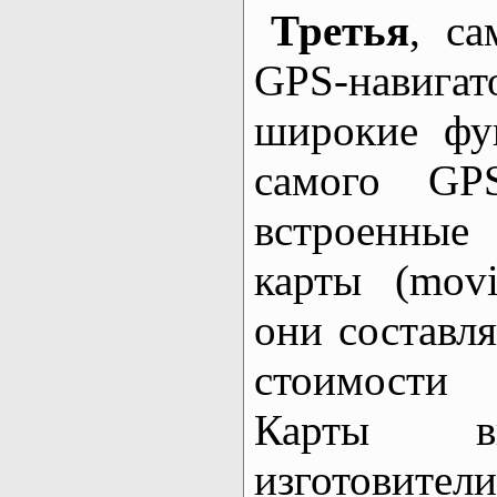
Третья
, са
GPS-навигат
широкие фу
самого GPS
встроенные
карты (mov
они составл
стоимости 
Карты в
изготовите