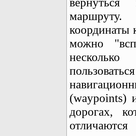
вернуться
маршруту. 
координаты к
можно "всп
нескольк
пользов
навигацио
(waypoints)
дорогах, к
отличаю