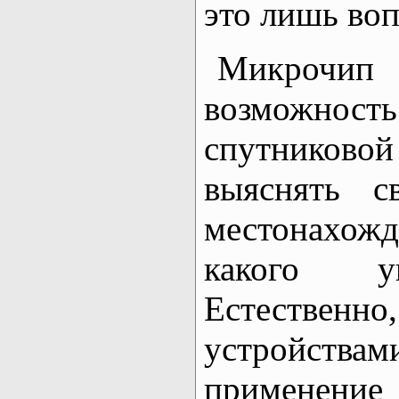
это лишь воп
Микрочип 
возможност
спутников
выяснять с
местонахожд
какого уг
Естествен
устройствам
применение 