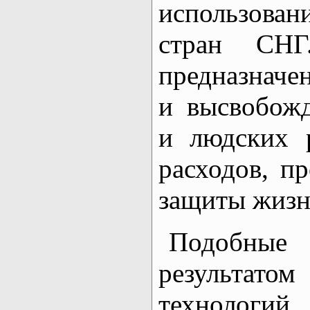
использова
стран СНГ
предназначе
и высвобож
и людских 
расходов, пр
защиты жизн
Подобные
результа
технолог