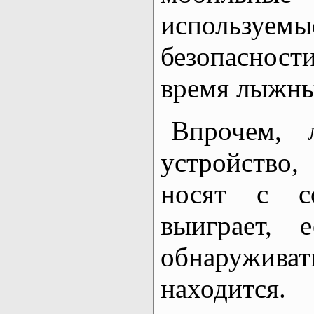
использ
безопаснос
время лыжны
Впрочем, 
устройство
носят с со
выиграет, 
обнаружи
находится.