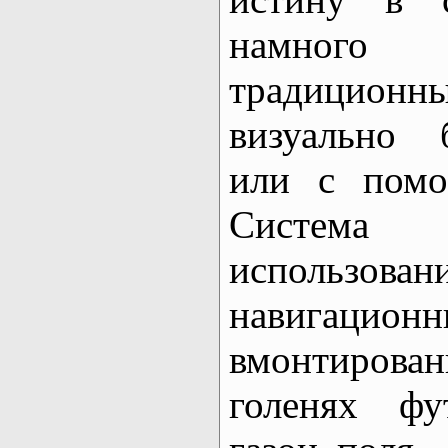
намного
традицион
визуально 
или с помо
Система
использов
навигац
вмонтиров
голенях фу