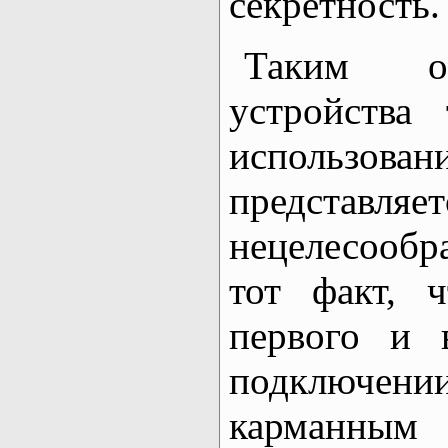
секретность.
Таким об
устройства
использо
представляет
нецелесооб
тот факт, 
первого и 
подключени
карманны