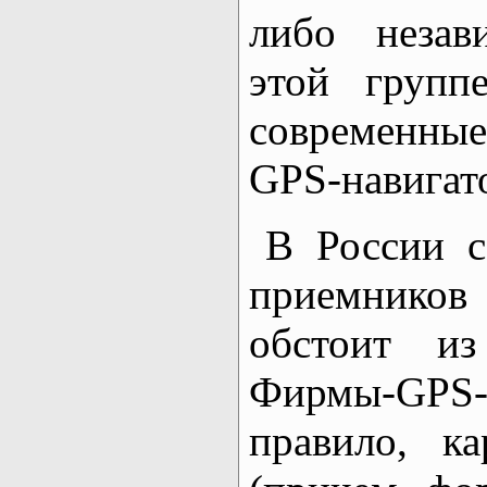
либо неза
этой групп
современн
GPS-навигат
В России с
приемников
обстоит и
Фирмы-GPS-
правило, к