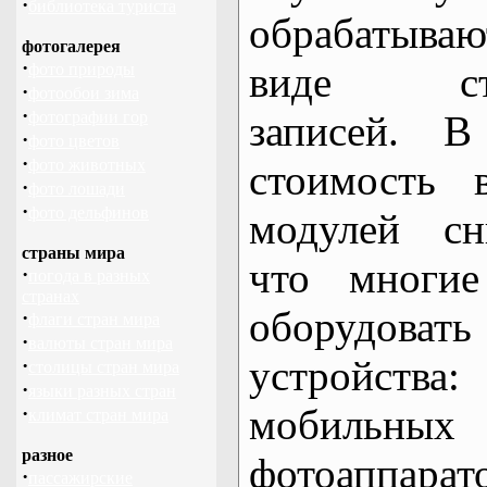
·
библиотека туриста
обрабатыва
фотогалерея
·
виде стан
фото природы
·
фотообои зима
·
фотографии гор
записей. В
·
фото цветов
·
фото животных
стоимость 
·
фото лошади
·
фото дельфинов
модулей сн
страны мира
что многие
·
погода в разных
странах
оборудова
·
флаги стран мира
·
валюты стран мира
устройст
·
столицы стран мира
·
языки разных стран
мобильны
·
климат стран мира
разное
фотоаппара
·
пассажирские