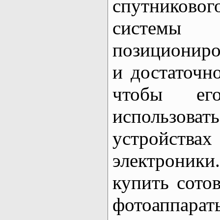
спутнико
системы
позициониро
и достаточн
чтобы е
использ
устройства
электроники
купить сото
фотоаппар