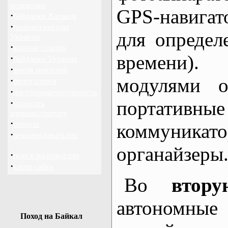
перевозки
GPS-навига
·
байдарки Харьков
·
прогноз погоды
для определ
Украина
·
каталог ссылок
времени)
·
байдарки Украина
·
архив новостей
модулями о
·
фотогалерея
·
достопримечательности
портативн
·
написать
администратору
·
опросы
коммуникат
·
рекомендовать нас
органайзеры
·
поиск по новостям
·
карта сайта
Во
вто
автономны
Поход на Байкал