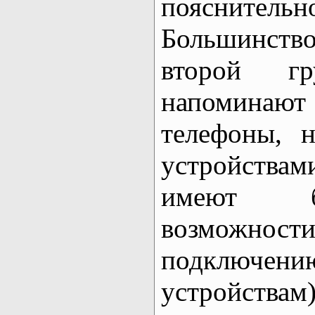
пояснител
Большинств
второй г
напомин
телефоны, 
устройства
имеют б
возможности
подключени
устройствам)