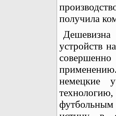
производст
получила ко
Дешевизна
устройств н
совершенн
применен
немецкие у
технологию
футбольным
истину в 