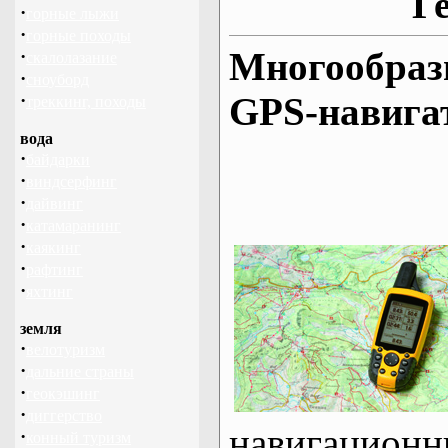
Г
·
горные лыжи
·
горные походы
Многообраз
·
скалолазание
·
сноуборд
·
GPS-навигат
треккинг, походы
вода
·
байдарки
·
виндсерфинг
·
дайвинг
·
катамаранинг
·
каякинг
·
рафтинг
·
яхтинг
земля
·
велотуризм
·
дальние страны
·
геокэшинг
·
диггерство
навигаци
·
конный туризм