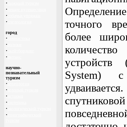
·
лыжный туризм
Определени
·
пешие путешествия
·
собачьи упряжки
точного вр
·
спелеология
город
более широ
·
гимнастика
·
ролики
количество
·
скейтбординг
·
фитнес
устройств (
научно-
System) 
познавательный
туризм
·
археология
удваивает
·
зеленый туризм
·
история
спутников
·
эзотерика
·
экологический туризм
повседневно
·
этнографический
туризм
достаточно, 