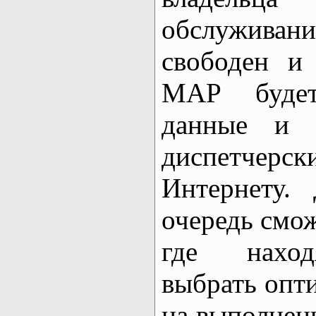
обслужив
свободен и
MAP будет
данные и 
диспетчерс
Интернету.
очередь смож
где наход
выбрать опт
на выполнени