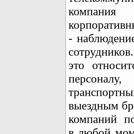
компания 
корпоративн
- наблюдени
сотрудников
это относи
персона
транспор
выездным бр
компаний п
в любой мом