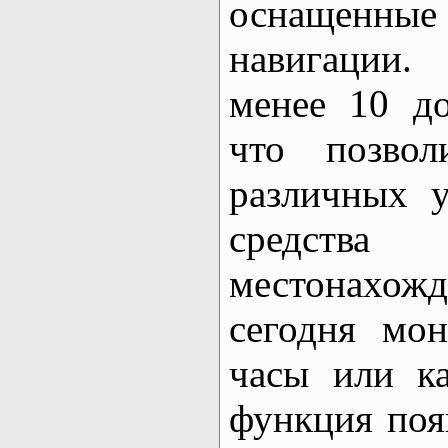
оснащен
навигации.
менее 10 до
что позвол
различных у
средств
местонахож
сегодня мо
часы или ка
функция поя