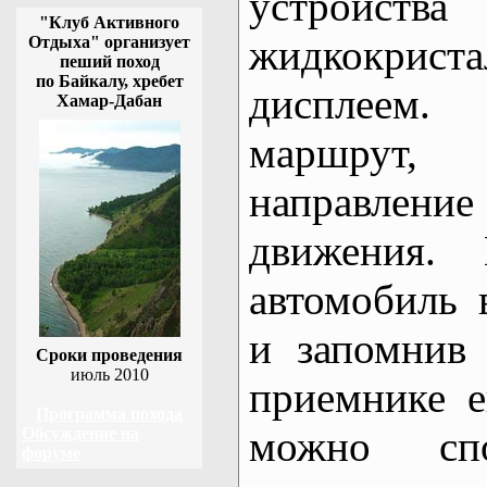
устр
"Клуб Активного
жидкокриста
Отдыха" организует
пеший поход
по Байкалу, хребет
дисплеем.
Хамар-Дабан
маршрут
направле
движения. 
автомобиль 
и запомнив
Сроки проведения
июль 2010
приемнике е
Программа похода
можно сп
Обсуждение на
форуме