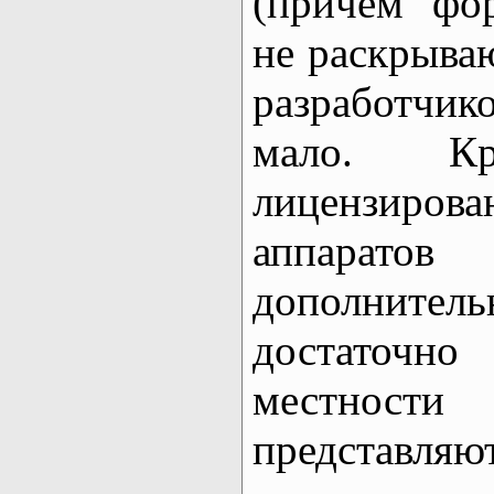
(причем фо
не раскрываю
разработчико
мало. К
лицензир
аппарат
дополнитель
достаточно
местност
представл