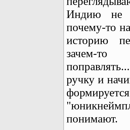
перегляды
Индию не 
почему-то на
историю п
зачем-т
поправлять.
ручку и начи
формиру
"юникнеймпл
понимают.