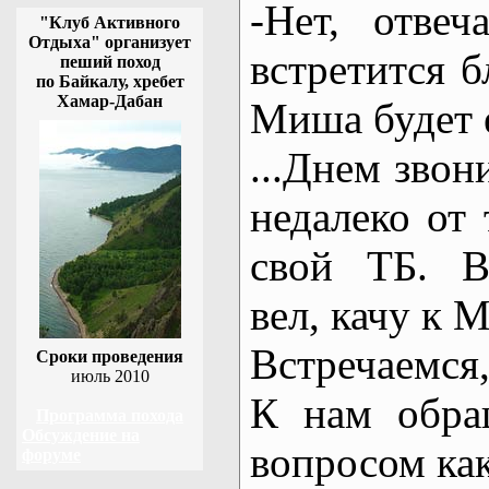
-Нет, отвеч
"Клуб Активного
Отдыха" организует
встретится б
пеший поход
по Байкалу, хребет
Хамар-Дабан
Миша будет е
...Днем звон
недалеко от 
свой ТБ. В
вел, качу к 
Встречаемся,
Сроки проведения
июль 2010
К нам обра
Программа похода
Обсуждение на
вопросом ка
форуме