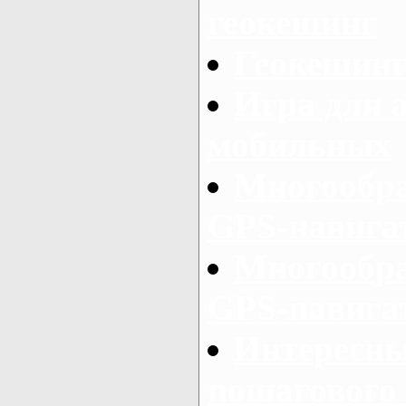
геокешинг
Геокешинг
Игра для 
мобильных
Многообра
GPS-навигат
Многообра
GPS-навигат
Интересны
пошагового