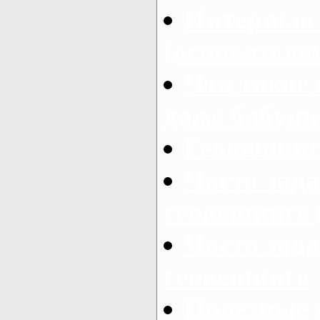
Интервью
(основателе
Что такое
даже бабуш
Геокешинг
Часто зад
геокешинге 
Часто зад
геокешинге
Полезные 