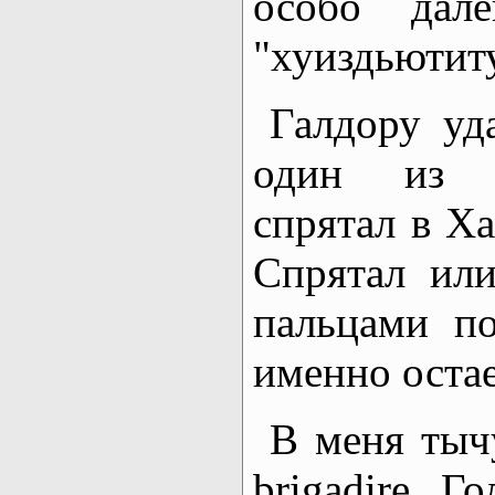
особо дал
"хуиздьютит
Галдору уд
один из у
спрятал в Ха
Спрятал ил
пальцами по
именно остае
В меня тыч
brigadire. Г