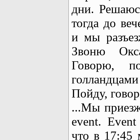
дни. Решаюс
тогда до ве
и мы разъез
Звоню Окса
Говорю, п
голландца
Пойду, говор
...Мы приез
event. Event
что в 17:45