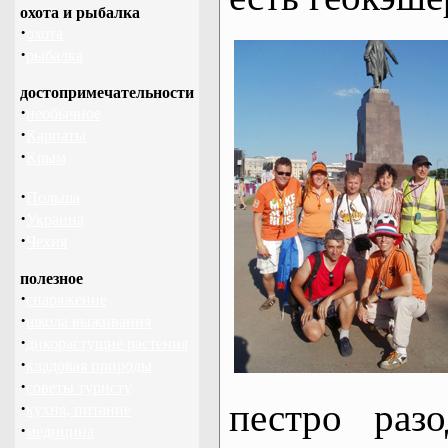
охота и рыбалка
·
охота
·
рыбалка
достопримечательности
·
необычное
·
Карпаты
·
Крым
·
Польша
·
Украина
·
Чехия
полезное
·
снаряжение
·
школа выживания
·
дикорастущие растения
·
кладовая природы
·
советы туристу
пестро раз
·
кухня, питание
·
медицина