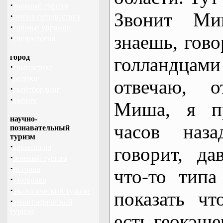
·
лыжный туризм
Звонит Миш
·
пешие путешествия
·
собачьи упряжки
знаешь, гово
·
спелеология
город
голландцами
·
гимнастика
·
ролики
отвечаю, о
·
скейтбординг
·
фитнес
Миша, я пр
научно-
часов наза
познавательный
туризм
·
археология
говорит, да
·
зеленый туризм
·
история
что-то тип
·
эзотерика
·
экологический туризм
показать ч
·
этнографический
туризм
есть геокэше