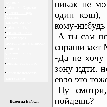
никак не мо
перевозки
·
байдарки Харьков
один кэш),
·
прогноз погоды
Украина
·
каталог ссылок
кому-нибудь 
·
байдарки Украина
·
архив новостей
-А ты сам п
·
фотогалерея
·
достопримечательности
спрашивает 
·
написать
администратору
-Да не хочу
·
опросы
·
рекомендовать нас
зону идти, 
·
поиск по новостям
евро это тож
·
карта сайта
-Ну смотри
пойдешь?
Поход на Байкал