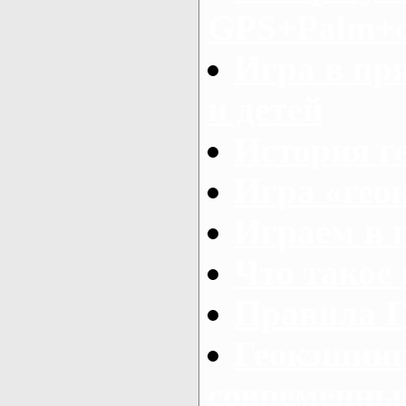
GPS+Palm+с
Игра в пр
и детей
История г
Игра «гео
Играем в 
Что такое
Правила Г
Геокэшинг
современны