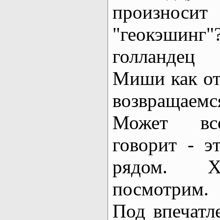
произносит
"геокэшин
голландец
Миши как о
возвращаемся
Может все
говорит - э
рядом. Хо
посмотрим.
Под впечатл