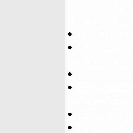
объекта на 
помощью G
Навигаци
Геокешинг
автолюбител
Геокешинг
Геокешинг
автолюбител
Геокешинг
Ищем клад