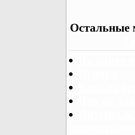
Остальные 
Г
По карте в
Играем в 
Кэшьте вс
Что же та
Интервью 
основателем