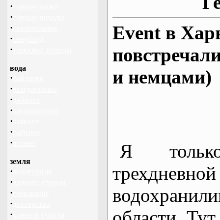
Г
·
горные лыжи
·
горные походы
Event в Хар
·
скалолазание
·
сноуборд
·
повстречали
треккинг, походы
вода
и немцами)
·
байдарки
·
виндсерфинг
·
дайвинг
·
катамаранинг
·
каякинг
·
рафтинг
·
яхтинг
Я тольк
земля
трехднев
·
велотуризм
·
дальние страны
водохранил
·
геокэшинг
·
диггерство
области. Тут
·
конный туризм