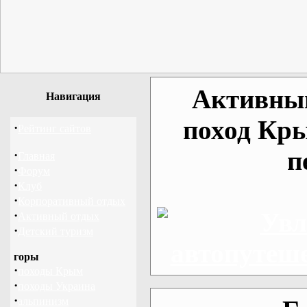
Активный
Навигация
поход Кры
·
Рейтинг сайтов
п
·
Главная
·
Форум
·
Клуб
·
Корпоративный отдых
·
Активный отдых
·
Детский туризм
горы
·
походы Крым
·
походы Украина
·
альпинизм