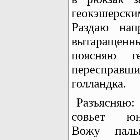
геокэшерс
Раздаю нап
вытараще
поясняю ге
пересправши
голландка.
Разъясняю:
совьет юн
Вожу паль