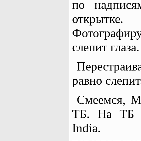
по надпися
открытке.
Фотографи
слепит глаза.
Перестраив
равно слепит
Смеемся, М
ТБ. На ТБ н
India.