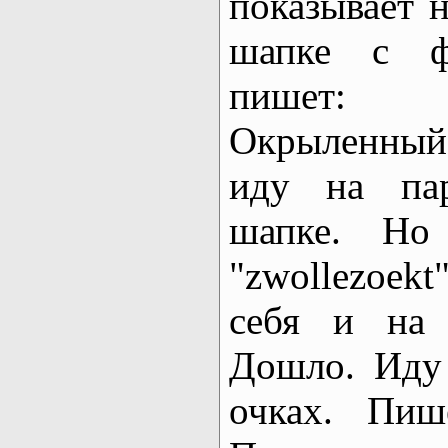
показывает н
шапке с ф
пишет: "
Окрыленный
иду на па
шапке. Но
"zwollezoek
себя и на
Дошло. Иду
очках. Пиш