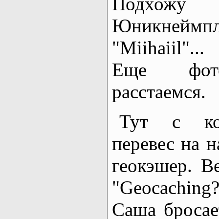
Подхо
Юникней
"Miihaiil"...
Еще фото
расстаемся.
Тут с ко
перевес на н
геокэшер. В
"Geocachin
Саша бросае