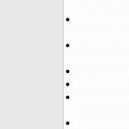
(Брайан Рот
Словарь г
терминов (о
Словарь г
терминов (о
Cпутников
Геокешинг
Сканирова
карт
Простой п