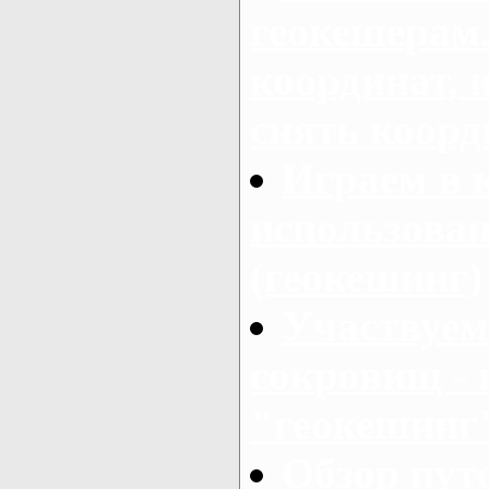
геокешерам.
координат, 
снять коор
Играем в 
использова
(геокешинг)
Участвуем
сокровищ - 
"геокешинг
Обзор пут