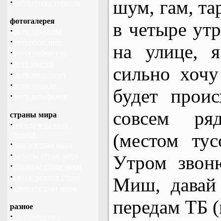
шум, гам, т
·
библиотека туриста
фотогалерея
в четыре утр
·
фото природы
·
фотообои зима
на улице, 
·
фотографии гор
·
фото цветов
сильно хочу
·
фото животных
·
фото лошади
будет проис
·
фото дельфинов
совсем ря
страны мира
·
погода в разных
(местом тус
странах
·
флаги стран мира
·
валюты стран мира
Утром звон
·
столицы стран мира
·
языки разных стран
Миш, давай 
·
климат стран мира
передам TБ (
разное
·
пассажирские